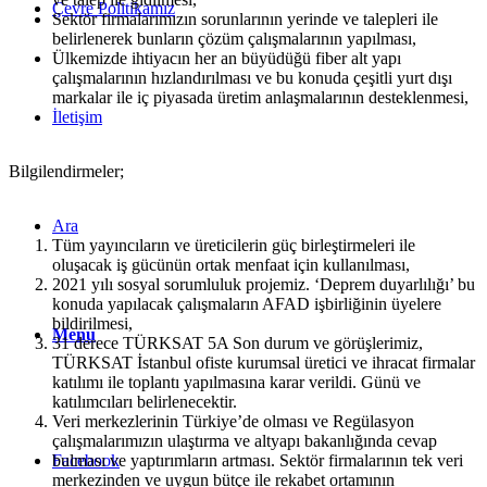
Çevre Politikamız
Sektör firmalarımızın sorunlarının yerinde ve talepleri ile
belirlenerek bunların çözüm çalışmalarının yapılması,
Ülkemizde ihtiyacın her an büyüdüğü fiber alt yapı
çalışmalarının hızlandırılması ve bu konuda çeşitli yurt dışı
markalar ile iç piyasada üretim anlaşmalarının desteklenmesi,
İletişim
Bilgilendirmeler;
Ara
Tüm yayıncıların ve üreticilerin güç birleştirmeleri ile
oluşacak iş gücünün ortak menfaat için kullanılması,
2021 yılı sosyal sorumluluk projemiz. ‘Deprem duyarlılığı’ bu
konuda yapılacak çalışmaların AFAD işbirliğinin üyelere
bildirilmesi,
Menu
31 derece TÜRKSAT 5A Son durum ve görüşlerimiz,
TÜRKSAT İstanbul ofiste kurumsal üretici ve ihracat firmalar
katılımı ile toplantı yapılmasına karar verildi. Günü ve
katılımcıları belirlenecektir.
Veri merkezlerinin Türkiye’de olması ve Regülasyon
çalışmalarımızın ulaştırma ve altyapı bakanlığında cevap
bulması ve yaptırımların artması. Sektör firmalarının tek veri
Facebook
merkezinden ve uygun bütçe ile rekabet ortamının