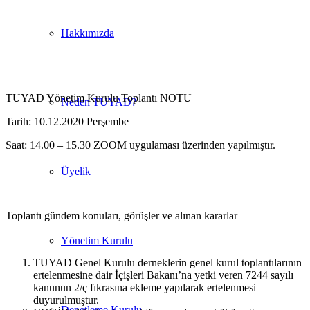
Hakkımızda
TUYAD Yönetim Kurulu Toplantı NOTU
Neden TUYAD?
Tarih: 10.12.2020 Perşembe
Saat: 14.00 – 15.30 ZOOM uygulaması üzerinden yapılmıştır.
Üyelik
Toplantı gündem konuları, görüşler ve alınan kararlar
Yönetim Kurulu
TUYAD Genel Kurulu derneklerin genel kurul toplantılarının
ertelenmesine dair İçişleri Bakanı’na yetki veren 7244 sayılı
kanunun 2/ç fıkrasına ekleme yapılarak ertelenmesi
duyurulmuştur.
Denetleme Kurulu