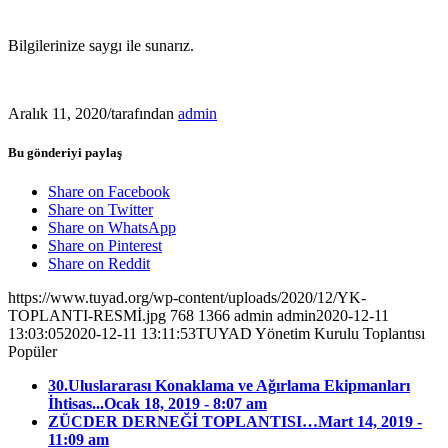
Bilgilerinize saygı ile sunarız.
Aralık 11, 2020
/
tarafından
admin
Bu gönderiyi paylaş
Share on Facebook
Share on Twitter
Share on WhatsApp
Share on Pinterest
Share on Reddit
https://www.tuyad.org/wp-content/uploads/2020/12/YK-
TOPLANTI-RESMİ.jpg
768
1366
admin
admin
2020-12-11
13:03:05
2020-12-11 13:11:53
TUYAD Yönetim Kurulu Toplantısı
Popüler
30.Uluslararası Konaklama ve Ağırlama Ekipmanları
İhtisas...
Ocak 18, 2019 - 8:07 am
ZÜCDER DERNEĞİ TOPLANTISI…
Mart 14, 2019 -
11:09 am