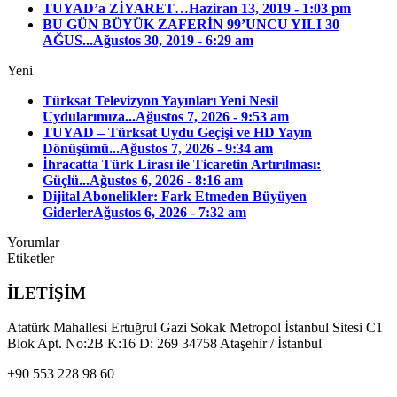
TUYAD’a ZİYARET…
Haziran 13, 2019 - 1:03 pm
BU GÜN BÜYÜK ZAFERİN 99’UNCU YILI 30
AĞUS...
Ağustos 30, 2019 - 6:29 am
Yeni
Türksat Televizyon Yayınları Yeni Nesil
Uydularımıza...
Ağustos 7, 2026 - 9:53 am
TUYAD – Türksat Uydu Geçişi ve HD Yayın
Dönüşümü...
Ağustos 7, 2026 - 9:34 am
İhracatta Türk Lirası ile Ticaretin Artırılması:
Güçlü...
Ağustos 6, 2026 - 8:16 am
Dijital Abonelikler: Fark Etmeden Büyüyen
Giderler
Ağustos 6, 2026 - 7:32 am
Yorumlar
Etiketler
İLETİŞİM
Atatürk Mahallesi Ertuğrul Gazi Sokak Metropol İstanbul Sitesi C1
Blok Apt. No:2B K:16 D: 269 34758 Ataşehir / İstanbul
+90 553 228 98 60