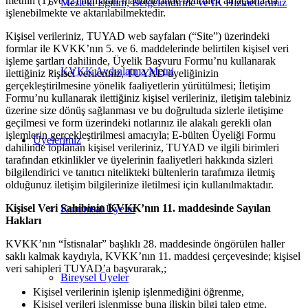
metnin (1) ve (2) numaralı maddelerinde belirtilen amaçlarla da
Mesleki Eğitim, Belgelendirme ve İK Hizmetlerimiz
işlenebilmekte ve aktarılabilmektedir.
Kişisel verileriniz, TUYAD web sayfaları (“Site”) üzerindeki
formlar ile KVKK’nın 5. ve 6. maddelerinde belirtilen kişisel veri
işleme şartları dahilinde, Üyelik Başvuru Formu’nu kullanarak
KVKK Aydınlatma Metni
ilettiğiniz kişisel verileriniz, TUYAD üyeliğinizin
gerçekleştirilmesine yönelik faaliyetlerin yürütülmesi; İletişim
Formu’nu kullanarak ilettiğiniz kişisel verileriniz, iletişim talebiniz
üzerine size dönüş sağlanması ve bu doğrultuda sizlerle iletişime
geçilmesi ve form üzerindeki notlarınız ile alakalı gerekli olan
işlemlerin gerçekleştirilmesi amacıyla; E-bülten Üyeliği Formu
Üyelerimiz
dahilinde toplanan kişisel verileriniz, TUYAD ve ilgili birimleri
tarafından etkinlikler ve üyelerinin faaliyetleri hakkında sizleri
bilgilendirici ve tanıtıcı nitelikteki bültenlerin tarafımıza iletmiş
olduğunuz iletişim bilgilerinize iletilmesi için kullanılmaktadır.
Kişisel Veri Sahibinin KVKK’nın 11. maddesinde Sayılan
Kurumsal Üyeler
Hakları
KVKK’nın “İstisnalar” başlıklı 28. maddesinde öngörülen haller
saklı kalmak kaydıyla, KVKK’nın 11. maddesi çerçevesinde; kişisel
veri sahipleri TUYAD’a başvurarak,;
Bireysel Üyeler
Kişisel verilerinin işlenip işlenmediğini öğrenme,
Kişisel verileri işlenmişse buna ilişkin bilgi talep etme,