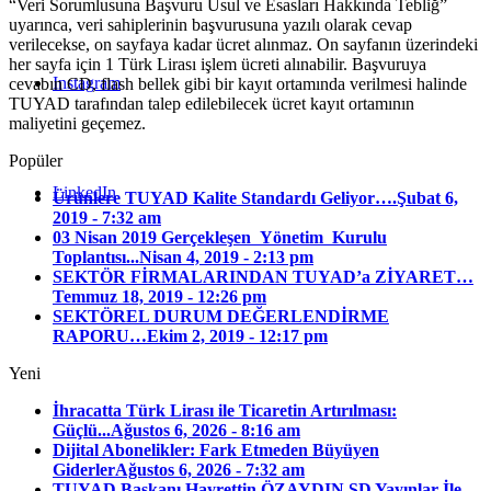
“Veri Sorumlusuna Başvuru Usul ve Esasları Hakkında Tebliğ”
uyarınca, veri sahiplerinin başvurusuna yazılı olarak cevap
verilecekse, on sayfaya kadar ücret alınmaz. On sayfanın üzerindeki
her sayfa için 1 Türk Lirası işlem ücreti alınabilir. Başvuruya
Instagram
cevabın CD, flash bellek gibi bir kayıt ortamında verilmesi halinde
TUYAD tarafından talep edilebilecek ücret kayıt ortamının
maliyetini geçemez.
Popüler
LinkedIn
Ürünlere TUYAD Kalite Standardı Geliyor….
Şubat 6,
2019 - 7:32 am
03 Nisan 2019 Gerçekleşen Yönetim Kurulu
Toplantısı...
Nisan 4, 2019 - 2:13 pm
SEKTÖR FİRMALARINDAN TUYAD’a ZİYARET…
Temmuz 18, 2019 - 12:26 pm
SEKTÖREL DURUM DEĞERLENDİRME
RAPORU…
Ekim 2, 2019 - 12:17 pm
Yeni
İhracatta Türk Lirası ile Ticaretin Artırılması:
Güçlü...
Ağustos 6, 2026 - 8:16 am
Dijital Abonelikler: Fark Etmeden Büyüyen
Giderler
Ağustos 6, 2026 - 7:32 am
TUYAD Başkanı Hayrettin ÖZAYDIN SD Yayınlar İle