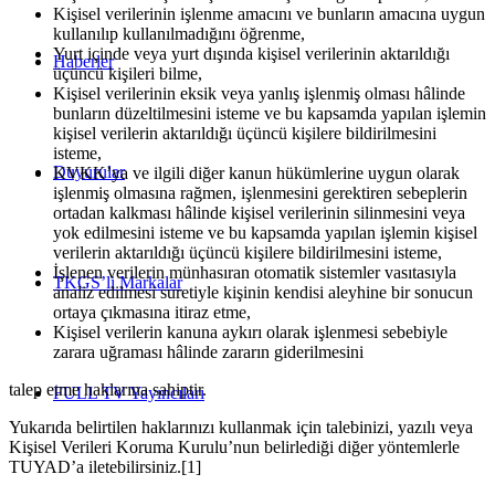
Kişisel verilerinin işlenme amacını ve bunların amacına uygun
kullanılıp kullanılmadığını öğrenme,
Yurt içinde veya yurt dışında kişisel verilerinin aktarıldığı
Haberler
üçüncü kişileri bilme,
Kişisel verilerinin eksik veya yanlış işlenmiş olması hâlinde
bunların düzeltilmesini isteme ve bu kapsamda yapılan işlemin
kişisel verilerin aktarıldığı üçüncü kişilere bildirilmesini
isteme,
Duyurular
KVKK’ya ve ilgili diğer kanun hükümlerine uygun olarak
işlenmiş olmasına rağmen, işlenmesini gerektiren sebeplerin
ortadan kalkması hâlinde kişisel verilerinin silinmesini veya
yok edilmesini isteme ve bu kapsamda yapılan işlemin kişisel
verilerin aktarıldığı üçüncü kişilere bildirilmesini isteme,
İşlenen verilerin münhasıran otomatik sistemler vasıtasıyla
TKGS’li Markalar
analiz edilmesi suretiyle kişinin kendisi aleyhine bir sonucun
ortaya çıkmasına itiraz etme,
Kişisel verilerin kanuna aykırı olarak işlenmesi sebebiyle
zarara uğraması hâlinde zararın giderilmesini
talep etme haklarına sahiptir.
FULL TV Yayıncıları
Yukarıda belirtilen haklarınızı kullanmak için talebinizi, yazılı veya
Kişisel Verileri Koruma Kurulu’nun belirlediği diğer yöntemlerle
TUYAD’a iletebilirsiniz.[1]