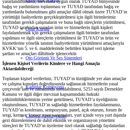
yararlandırılmanız, mevzuata uygun olarak TUYAD bünyesinde
bağış ve yardımların toplanması ve TUYAD tarafından bağış ve
yardımlarda bulunulması gibi amaçlar dâhil olmak üzere TUYAD’ın
yürüttüğü faaliyetlerin gerçekleştirilmesi için ilgili birimlerimiz
tarafından gerekli çalışmaların ve buna bağlı süreçlerin yürütülmesi,
TUYAD tarafından sunulan ürün ve hizmetlerin ilgili kişileri
Onur Kurulu
faydalandırmak için gerekli çalışmaların ilgili birimler tarafından
yapılması ve ilgili süreçlerin yürütülmesi ile TUYAD’ın ürün ve
hizmetlerine yönelik tanıtım faaliyetlerinin yürütülmesi amaçlarıyla
KVKK’nın 5. ve 6. maddelerinde belirtilen kişisel veri işleme
şartları ve amaçları dâhilinde işlenecektir.
Oto Görüntü Ve Ses Sistemleri
İşlenen Kişisel Verilerin Kimlere ve Hangi Amaçla
Aktarılabileceği
Toplanan kişisel verileriniz, TUYAD’ın tüzüğünde yer alan amaçlar
ve çalışma konuları doğrultusunda sağlanacak hizmetlerin yasal
Kadınlar Komisyonu
çerçevede tam ve zamanında sunulabilmesi, 5253 sayılı Dernekler
Kanunu ve ilgili diğer mevzuat kapsamındaki hukuki
yükümlülüklerimizin yerine getirilmesi, TUYAD’a üyeliğinizin
oluşturulması, TUYAD’ın sağladığı hizmetlerden faydalanmanız,
TUYAD’ın konferans, sempozyum, panel, açık oturum, forum ile
sergi, kermes, konser, spor yarışmaları, yurt içinde veya yurt dışında
Çalışma Komisyonları
gezi düzenlenmesi de dahil etkinlik ve organizasyon yönetimi
süreçleri ile TUYAD’ın üyelerine özel olarak sağladığı faydalardan