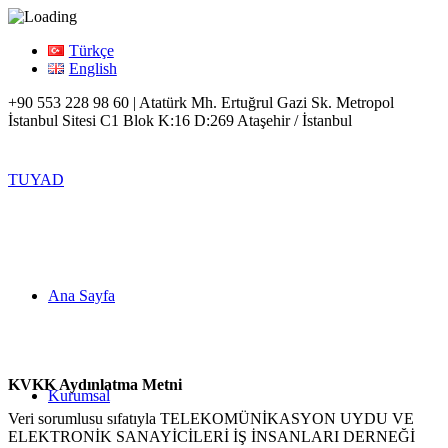
Türkçe
English
+90 553 228 98 60 | Atatürk Mh. Ertuğrul Gazi Sk. Metropol
İstanbul Sitesi C1 Blok K:16 D:269 Ataşehir / İstanbul
TUYAD
Ana Sayfa
KVKK Aydınlatma Metni
Kurumsal
Veri sorumlusu sıfatıyla TELEKOMÜNİKASYON UYDU VE
ELEKTRONİK SANAYİCİLERİ İŞ İNSANLARI DERNEĞİ