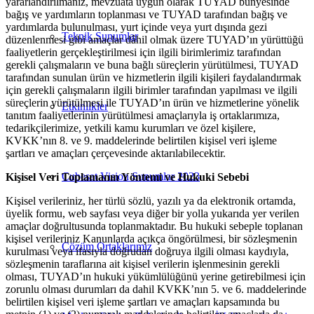
yararlandırılmanız, mevzuata uygun olarak TUYAD bünyesinde
bağış ve yardımların toplanması ve TUYAD tarafından bağış ve
yardımlarda bulunulması, yurt içinde veya yurt dışında gezi
Teknik Sunumlar
düzenlenmesi gibi amaçlar dâhil olmak üzere TUYAD’ın yürüttüğü
faaliyetlerin gerçekleştirilmesi için ilgili birimlerimiz tarafından
gerekli çalışmaların ve buna bağlı süreçlerin yürütülmesi, TUYAD
tarafından sunulan ürün ve hizmetlerin ilgili kişileri faydalandırmak
için gerekli çalışmaların ilgili birimler tarafından yapılması ve ilgili
süreçlerin yürütülmesi ile TUYAD’ın ürün ve hizmetlerine yönelik
Etkinlikler
tanıtım faaliyetlerinin yürütülmesi amaçlarıyla iş ortaklarımıza,
tedarikçilerimize, yetkili kamu kurumları ve özel kişilere,
KVKK’nın 8. ve 9. maddelerinde belirtilen kişisel veri işleme
şartları ve amaçları çerçevesinde aktarılabilecektir.
Cubesat Vision Sunumlar 2023
Kişisel Veri Toplamanın Yöntemi ve Hukuki Sebebi
Kişisel verileriniz, her türlü sözlü, yazılı ya da elektronik ortamda,
üyelik formu, web sayfası veya diğer bir yolla yukarıda yer verilen
amaçlar doğrultusunda toplanmaktadır. Bu hukuki sebeple toplanan
kişisel verileriniz Kanunlarda açıkça öngörülmesi, bir sözleşmenin
Çözüm Ortaklarımız
kurulması veya ifasıyla doğrudan doğruya ilgili olması kaydıyla,
sözleşmenin taraflarına ait kişisel verilerin işlenmesinin gerekli
olması, TUYAD’ın hukuki yükümlülüğünü yerine getirebilmesi için
zorunlu olması durumları da dahil KVKK’nın 5. ve 6. maddelerinde
belirtilen kişisel veri işleme şartları ve amaçları kapsamında bu