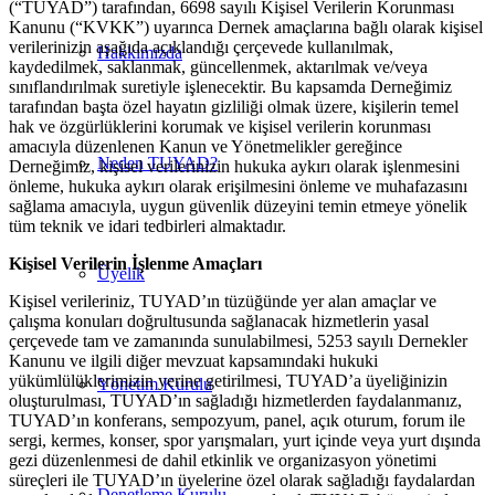
(“TUYAD”) tarafından, 6698 sayılı Kişisel Verilerin Korunması
Kanunu (“KVKK”) uyarınca Dernek amaçlarına bağlı olarak kişisel
verilerinizin aşağıda açıklandığı çerçevede kullanılmak,
Hakkımızda
kaydedilmek, saklanmak, güncellenmek, aktarılmak ve/veya
sınıflandırılmak suretiyle işlenecektir. Bu kapsamda Derneğimiz
tarafından başta özel hayatın gizliliği olmak üzere, kişilerin temel
hak ve özgürlüklerini korumak ve kişisel verilerin korunması
amacıyla düzenlenen Kanun ve Yönetmelikler gereğince
Neden TUYAD?
Derneğimiz, kişisel verilerinizin hukuka aykırı olarak işlenmesini
önleme, hukuka aykırı olarak erişilmesini önleme ve muhafazasını
sağlama amacıyla, uygun güvenlik düzeyini temin etmeye yönelik
tüm teknik ve idari tedbirleri almaktadır.
Kişisel Verilerin İşlenme Amaçları
Üyelik
Kişisel verileriniz, TUYAD’ın tüzüğünde yer alan amaçlar ve
çalışma konuları doğrultusunda sağlanacak hizmetlerin yasal
çerçevede tam ve zamanında sunulabilmesi, 5253 sayılı Dernekler
Kanunu ve ilgili diğer mevzuat kapsamındaki hukuki
yükümlülüklerimizin yerine getirilmesi, TUYAD’a üyeliğinizin
Yönetim Kurulu
oluşturulması, TUYAD’ın sağladığı hizmetlerden faydalanmanız,
TUYAD’ın konferans, sempozyum, panel, açık oturum, forum ile
sergi, kermes, konser, spor yarışmaları, yurt içinde veya yurt dışında
gezi düzenlenmesi de dahil etkinlik ve organizasyon yönetimi
süreçleri ile TUYAD’ın üyelerine özel olarak sağladığı faydalardan
Denetleme Kurulu