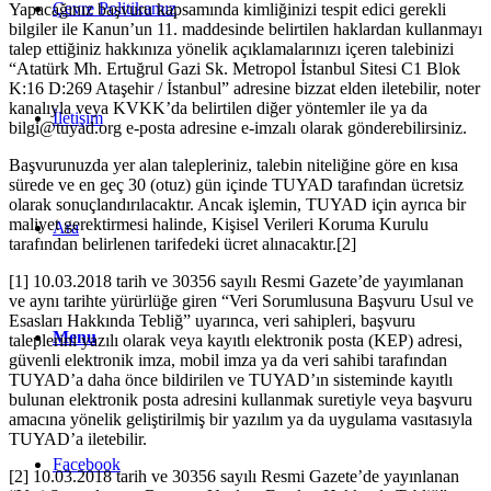
Çevre Politikamız
Yapacağınız başvuru kapsamında kimliğinizi tespit edici gerekli
bilgiler ile Kanun’un 11. maddesinde belirtilen haklardan kullanmayı
talep ettiğiniz hakkınıza yönelik açıklamalarınızı içeren talebinizi
“Atatürk Mh. Ertuğrul Gazi Sk. Metropol İstanbul Sitesi C1 Blok
K:16 D:269 Ataşehir / İstanbul” adresine bizzat elden iletebilir, noter
kanalıyla veya KVKK’da belirtilen diğer yöntemler ile ya da
İletişim
bilgi@tuyad.org e-posta adresine e-imzalı olarak gönderebilirsiniz.
Başvurunuzda yer alan talepleriniz, talebin niteliğine göre en kısa
sürede ve en geç 30 (otuz) gün içinde TUYAD tarafından ücretsiz
olarak sonuçlandırılacaktır. Ancak işlemin, TUYAD için ayrıca bir
maliyet gerektirmesi halinde, Kişisel Verileri Koruma Kurulu
Ara
tarafından belirlenen tarifedeki ücret alınacaktır.[2]
[1] 10.03.2018 tarih ve 30356 sayılı Resmi Gazete’de yayımlanan
ve aynı tarihte yürürlüğe giren “Veri Sorumlusuna Başvuru Usul ve
Esasları Hakkında Tebliğ” uyarınca, veri sahipleri, başvuru
Menu
taleplerini yazılı olarak veya kayıtlı elektronik posta (KEP) adresi,
güvenli elektronik imza, mobil imza ya da veri sahibi tarafından
TUYAD’a daha önce bildirilen ve TUYAD’ın sisteminde kayıtlı
bulunan elektronik posta adresini kullanmak suretiyle veya başvuru
amacına yönelik geliştirilmiş bir yazılım ya da uygulama vasıtasıyla
TUYAD’a iletebilir.
Facebook
[2] 10.03.2018 tarih ve 30356 sayılı Resmi Gazete’de yayınlanan