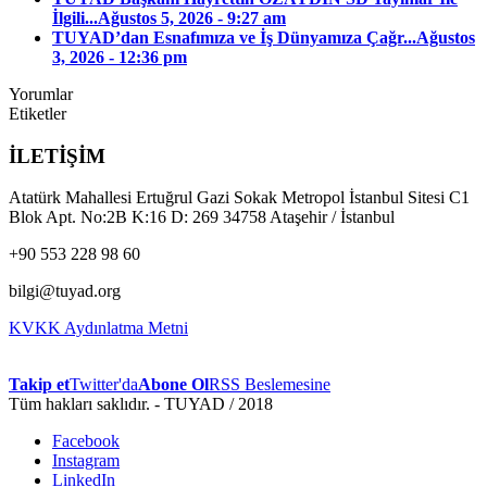
İlgili...
Ağustos 5, 2026 - 9:27 am
TUYAD’dan Esnafımıza ve İş Dünyamıza Çağr...
Ağustos
3, 2026 - 12:36 pm
Yorumlar
Etiketler
İLETİŞİM
Atatürk Mahallesi Ertuğrul Gazi Sokak Metropol İstanbul Sitesi C1
Blok Apt. No:2B K:16 D: 269 34758 Ataşehir / İstanbul
+90 553 228 98 60
bilgi@tuyad.org
KVKK Aydınlatma Metni
Takip et
Twitter'da
Abone Ol
RSS Beslemesine
Tüm hakları saklıdır. - TUYAD / 2018
Facebook
Instagram
LinkedIn