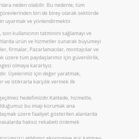
lara neden olabilir. Bu nedenle, tüm
örevlerinden biri de birey olarak sektörde
için uyarmak ve yönlendirmektir.
, son kullanıcının tatminini sağlamayı ve
artlarda ürün ve hizmetler sunarak büyümeyi
er, firmalar, Pazarlamacılar, montajcılar ve
ak üzere tüm paydaşlarımız için güvenilirlik,
mgesi olmaya kararlıyız.
ir. Üyelerimiz için değer yaratmak,
 ve istikrarla karşılık vermek ilk
geçilmez hedefimizdir.Kalitede, hizmette,
 olduğumuz bu imajı korumak ana
laşmak üzere faaliyet gösterilen alanlarda
yasalarda haksız rekabeti önlemek
e gücümüzü aldığımız ekonomiye güç katmayı