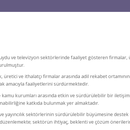
uydu ve televizyon sektörlerinde faaliyet gösteren firmalar, 
urulmuştur.
 üretici ve ithalatçı firmalar arasında adil rekabet ortamı
ak amacıyla faaliyetlerini sürdürmektedir.
e kamu kurumları arasında etkin ve sürdürülebilir bir iletiş
abilirliğine katkıda bulunmak yer almaktadır.
e yayıncılık sektörlerinin sürdürülebilir büyümesine destek o
ı düzenlemekte; sektörün ihtiyaç, beklenti ve çözüm önerilerin