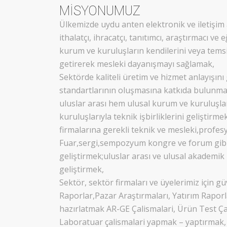
MİSYONUMUZ
Ülkemizde uydu anten elektronik ve iletişim 
ithalatçı, ihracatçı, tanıtımcı, araştırmacı ve 
kurum ve kuruluşların kendilerini veya temsil
getirerek mesleki dayanışmayı sağlamak,
Sektörde kaliteli üretim ve hizmet anlayışını
standartlarının oluşmasına katkıda bulunm
uluslar arası hem ulusal kurum ve kuruluşlar
kuruluşlarıyla teknik işbirliklerini geliştirme
firmalarına gerekli teknik ve mesleki,profes
Fuar,sergi,sempozyum kongre ve forum gibi s
geliştirmek;uluslar arası ve ulusal akademik 
geliştirmek,
Sektör, sektör firmaları ve üyelerimiz için g
Raporlar,Pazar Araştırmaları, Yatırım Raporl
hazırlatmak AR-GE Çalismalari, Ürün Test Ça
Laboratuar çalismalari yapmak – yaptırmak,