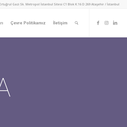
Ertuğrul Gazi Sk. Metropol İstanbul Sitesi C1 Blok K:16 D:269 Ataşehir / İstanbul
rı
Çevre Politikamız
İletişim
A