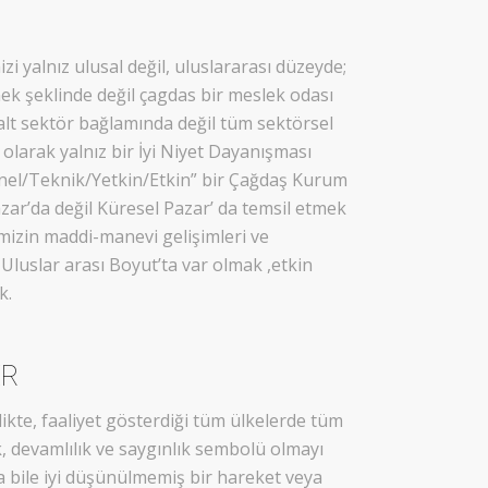
i yalnız ulusal değil, uluslararası düzeyde;
nek şeklinde değil çagdas bir meslek odası
r alt sektör bağlamında değil tüm sektörsel
’ olarak yalnız bir İyi Niyet Dayanışması
onel/Teknik/Yetkin/Etkin” bir Çağdaş Kurum
Pazar’da değil Küresel Pazar’ da temsil etmek
izin maddi-manevi gelişimleri ve
–Uluslar arası Boyut’ta var olmak ,etkin
k.
ER
ikte, faaliyet gösterdiği tüm ülkelerde tüm
ik, devamlılık ve saygınlık sembolü olmayı
sa bile iyi düşünülmemiş bir hareket veya