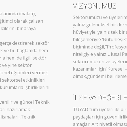
VİZYONUMUZ
alanında imalatçı,
Sektörümüzü ve üyelerimiz
eğitimci olarak çalisan
yalnız geleneksel bir der
cilerini bir araya
hüviyetiyle; yalnız tek bi
bileşenleriyle ‘Bütünleşik
 gerçekleştirerek sektör
biçiminde değil,“Profesy
ak ve bu bağlamda hem
niteliğiyle yalnız Ulusal 
la hem de ilgili sektör
sektörümüzün ve üyelerim
k ve yine sektör
kazanımları için“Küresel 
yonel eğitimleri vermek
olmak,gündemi belirleme
ektörsel etkinlikleri
kurumlarla işbirliklerini
İLKE ve DEĞERL
üvenilir ve güncel Teknik
arı hazırlamak –
TUYAD tüm üyeleri ile birl
lismalari ,Teknik
paydaşları için güvenilirl
amaçlar. Art niyetli olma