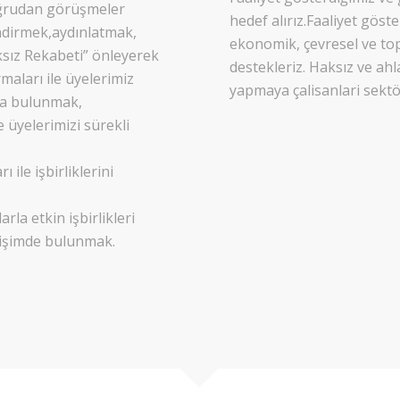
doğrudan görüşmeler
hedef alırız.Faaliyet göst
endirmek,aydınlatmak,
ekonomik, çevresel ve topl
sız Rekabeti” önleyerek
destekleriz. Haksız ve ahl
maları ile üyelerimiz
yapmaya çalisanlari sektö
ıda bulunmak,
 üyelerimizi sürekli
 ile işbirliklerini
rla etkin işbirlikleri
tişimde bulunmak.