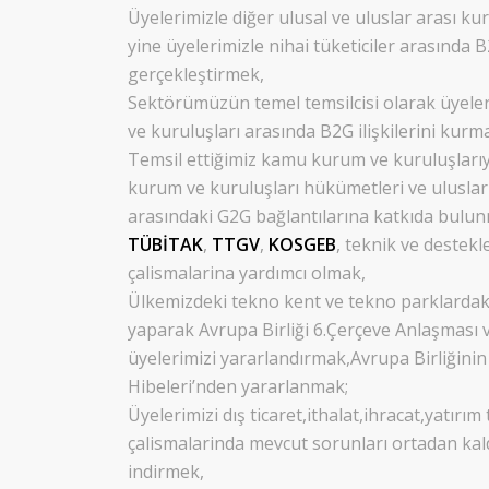
Üyelerimizle diğer ulusal ve uluslar arası ku
yine üyelerimizle nihai tüketiciler arasında 
gerçekleştirmek,
Sektörümüzün temel temsilcisi olarak üyeler
ve kuruluşları arasında B2G ilişkilerini kurm
Temsil ettiğimiz kamu kurum ve kuruluşlarıy
kurum ve kuruluşları hükümetleri ve uluslar
arasındaki G2G bağlantılarına katkıda bulu
TÜBİTAK
,
TTGV
,
KOSGEB
, teknik ve destekl
çalismalarina yardımcı olmak,
Ülkemizdeki tekno kent ve tekno parklardaki 
yaparak Avrupa Birliği 6.Çerçeve Anlaşması
üyelerimizi yararlandırmak,Avrupa Birliğinin 
Hibeleri’nden yararlanmak;
Üyelerimizi dış ticaret,ithalat,ihracat,yatırım 
çalismalarinda mevcut sorunları ortadan ka
indirmek,