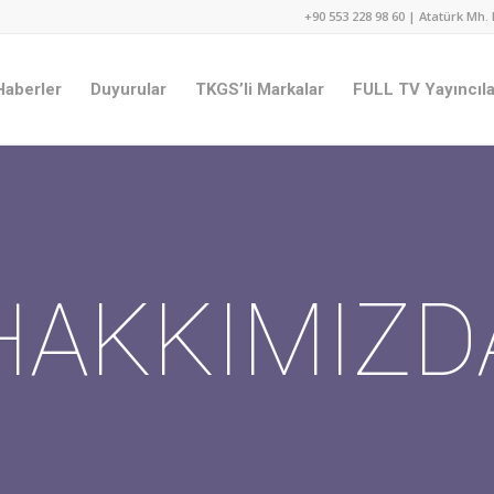
+90 553 228 98 60 | Atatürk Mh. 
Haberler
Duyurular
TKGS’li Markalar
FULL TV Yayıncıla
HAKKIMIZD