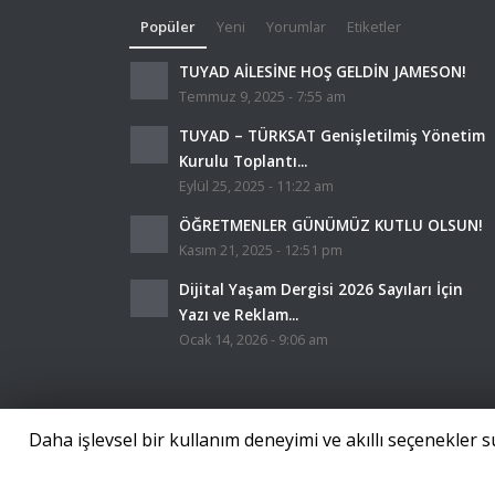
Popüler
Yeni
Yorumlar
Etiketler
TUYAD AİLESİNE HOŞ GELDİN JAMESON!
Temmuz 9, 2025 - 7:55 am
TUYAD – TÜRKSAT Genişletilmiş Yönetim
Kurulu Toplantı...
Eylül 25, 2025 - 11:22 am
ÖĞRETMENLER GÜNÜMÜZ KUTLU OLSUN!
Kasım 21, 2025 - 12:51 pm
Dijital Yaşam Dergisi 2026 Sayıları İçin
Yazı ve Reklam...
Ocak 14, 2026 - 9:06 am
Daha işlevsel bir kullanım deneyimi ve akıllı seçenekler
Tüm hakları saklıdır. - TUYAD / 2018