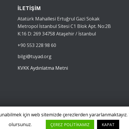
İLETİŞİM
Atatürk Mahallesi Ertuğrul Gazi Sokak
Metropol İstanbul Sitesi C1 Blok Apt. No:2B
K:16 D: 269 34758 Ataşehir / İstanbul
+90 553 228 98 60
bilgi@tuyad.org
KVKK Aydınlatma Metni
 sunabilmek için web sitemizde çerezlerden yararlanmaktayız. 
olursunuz.
ÇEREZ POLİTİKAMIZ
KAPAT