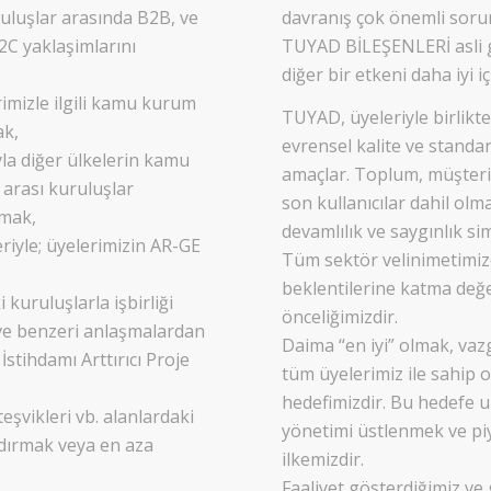
ruluşlar arasında B2B, ve
davranış çok önemli sorun
B2C yaklaşimlarını
TUYAD BİLEŞENLERİ asli g
diğer bir etkeni daha iyi 
imizle ilgili kamu kurum
TUYAD, üyeleriyle birlikte
ak,
evrensel kalite ve stand
la diğer ülkelerin kamu
amaçlar. Toplum, müşteril
 arası kuruluşlar
son kullanıcılar dahil olm
nmak,
devamlılık ve saygınlık si
eriyle; üyelerimizin AR-GE
Tüm sektör velinimetimizd
beklentilerine katma değer
kuruluşlarla işbirliği
önceliğimizdir.
 ve benzeri anlaşmalardan
Daima “en iyi” olmak, vaz
İstihdamı Arttırıcı Proje
tüm üyelerimiz ile sahip
hedefimizdir. Bu hedefe u
teşvikleri vb. alanlardaki
yönetimi üstlenmek ve pi
ldırmak veya en aza
ilkemizdir.
Faaliyet gösterdiğimiz v