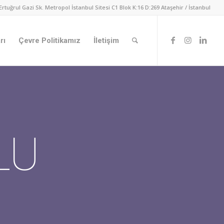
Ertuğrul Gazi Sk. Metropol İstanbul Sitesi C1 Blok K:16 D:269 Ataşehir / İstanbul
rı
Çevre Politikamız
İletişim
LU