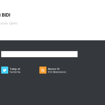
i BIDI
urulu Üyesi
Takip et
Abone Ol
Twitter'da
RSS Beslemesine