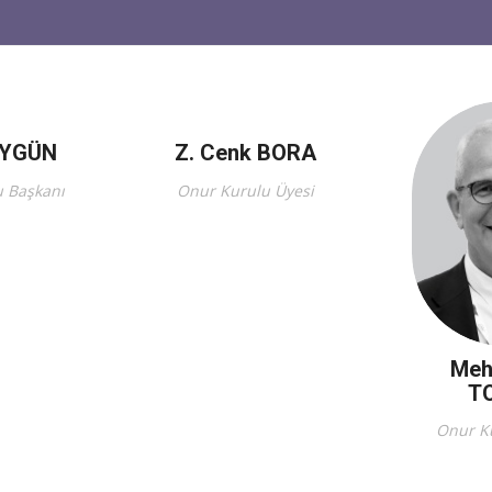
AYGÜN
Z. Cenk BORA
 Başkanı
Onur Kurulu Üyesi
Meh
T
Onur K