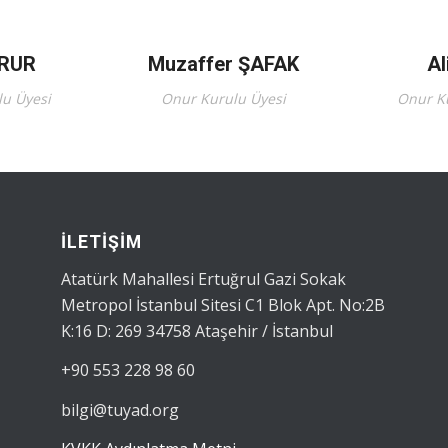
ORUR
Muzaffer ŞAFAK
Al
u Üyesi
Onur Kurulu Üyesi
Onur K
İLETİŞİM
Atatürk Mahallesi Ertuğrul Gazi Sokak
Metropol İstanbul Sitesi C1 Blok Apt. No:2B
K:16 D: 269 34758 Ataşehir / İstanbul
+90 553 228 98 60
bilgi@tuyad.org