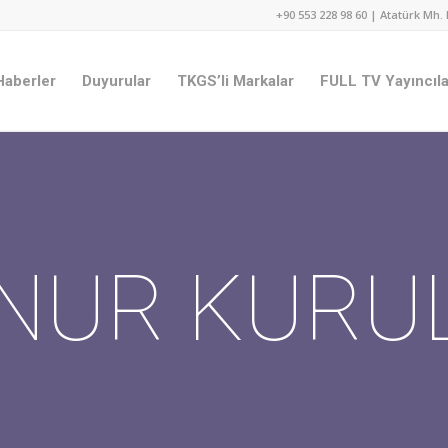
+90 553 228 98 60 | Atatürk Mh. 
Haberler
Duyurular
TKGS’li Markalar
FULL TV Yayıncıla
NUR KURU