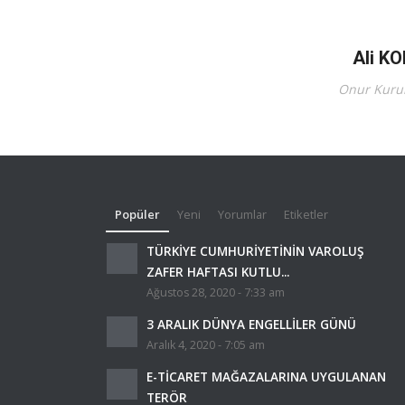
Ali K
Onur Kurul
Popüler
Yeni
Yorumlar
Etiketler
TÜRKİYE CUMHURİYETİNİN VAROLUŞ
ZAFER HAFTASI KUTLU...
Ağustos 28, 2020 - 7:33 am
3 ARALIK DÜNYA ENGELLİLER GÜNÜ
Aralık 4, 2020 - 7:05 am
E-TİCARET MAĞAZALARINA UYGULANAN
TERÖR