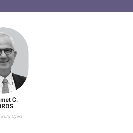
met C.
OROS
urulu Üyesi