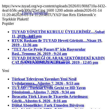
https://www.tuyad.org/wp-content/uploads/2026/01/90fd710a-f432-
4eaf-b58c-aeb300cf25ef.jpg
1600
1200
admin
admin
2026-01-14
Teknik Sunumlar
11:20:46
2026-01-14 11:20:46
TUYAD’dan Reis Elektronik’e
Teşekkür Plaketi!
Popüler
TUYAD YÖNETİM KURULU ÜYELERİMİZ…
Şubat
11, 2019 - 3:07 pm
Etkinlikler
RTÜK Başkanı ile TUYAD Heyeti Görüştü…
Nisan 19,
2019 - 11:36 am
“TET Ar-Ge Proje Pazarı 8” için Başvurular
Başl...
Temmuz 26, 2019 - 9:24 am
TUYAD DERNEĞİ OLARAK SEKTÖRDEKİ KADIN
Cubesat Vision Sunumlar 2023
ÇALIŞANLARIMIZLA...
Ekim 24, 2019 - 12:05 pm
Yeni
Türksat Televizyon Yayınları Yeni Nesil
Uydularımıza...
Ağustos 7, 2026 - 9:53 am
Çözüm Ortaklarımız
TUYAD – Türksat Uydu Geçişi ve HD Yayın
Dönüşümü...
Ağustos 7, 2026 - 9:34 am
İhracatta Türk Lirası ile Ticaretin Artırılması:
Güçlü...
Ağustos 6, 2026 - 8:16 am
Dijital Abonelikler: Fark Etmeden Büyüyen