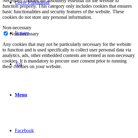
Necessary cookies are absolutely essential for the website to
Çevre Politikamız
function properly. This category only includes cookies that ensures
basic functionalities and security features of the website. These
cookies do not store any personal information.
Non-necessary
İletişim
Non-necessary
Any cookies that may not be particularly necessary for the website
to function and is used specifically to collect user personal data via
analytics, ads, other embedded contents are termed as non-necessary
cookies. It is mandatory to procure user consent prior to running
Ara
these cookies on your website.
Menu
Facebook