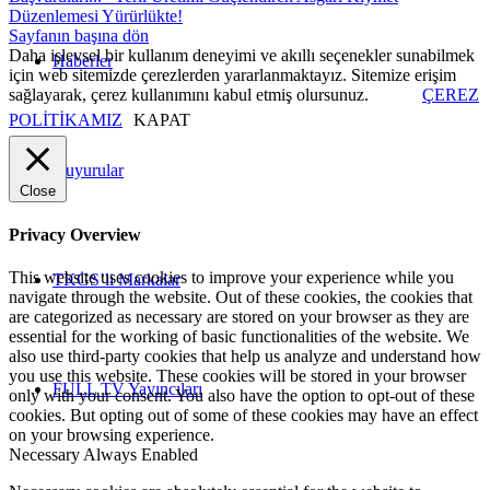
Düzenlemesi Yürürlükte!
Sayfanın başına dön
Daha işlevsel bir kullanım deneyimi ve akıllı seçenekler sunabilmek
Haberler
için web sitemizde çerezlerden yararlanmaktayız. Sitemize erişim
sağlayarak, çerez kullanımını kabul etmiş olursunuz.
ÇEREZ
POLİTİKAMIZ
KAPAT
Duyurular
Close
Privacy Overview
This website uses cookies to improve your experience while you
TKGS’li Markalar
navigate through the website. Out of these cookies, the cookies that
are categorized as necessary are stored on your browser as they are
essential for the working of basic functionalities of the website. We
also use third-party cookies that help us analyze and understand how
you use this website. These cookies will be stored in your browser
FULL TV Yayıncıları
only with your consent. You also have the option to opt-out of these
cookies. But opting out of some of these cookies may have an effect
on your browsing experience.
Necessary
Always Enabled