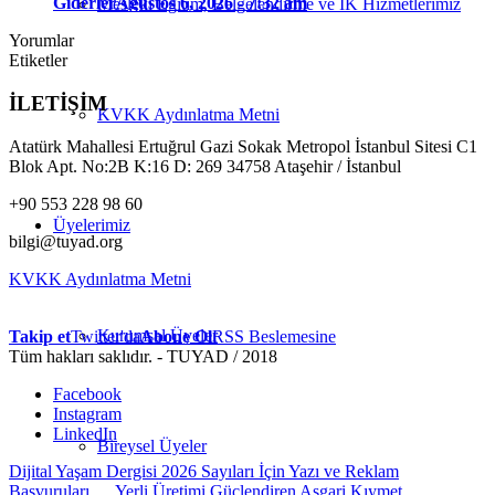
Giderler
Ağustos 6, 2026 - 7:32 am
Mesleki Eğitim, Belgelendirme ve İK Hizmetlerimiz
Yorumlar
Etiketler
İLETİŞİM
KVKK Aydınlatma Metni
Atatürk Mahallesi Ertuğrul Gazi Sokak Metropol İstanbul Sitesi C1
Blok Apt. No:2B K:16 D: 269 34758 Ataşehir / İstanbul
+90 553 228 98 60
Üyelerimiz
bilgi@tuyad.org
KVKK Aydınlatma Metni
Kurumsal Üyeler
Takip et
Twitter'da
Abone Ol
RSS Beslemesine
Tüm hakları saklıdır. - TUYAD / 2018
Facebook
Instagram
LinkedIn
Bireysel Üyeler
Dijital Yaşam Dergisi 2026 Sayıları İçin Yazı ve Reklam
Başvuruları...
Yerli Üretimi Güçlendiren Asgari Kıymet