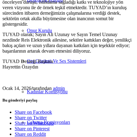
önceleyen duruşu, istihdama sağladığı katkı ve teknolojiye yön
veren vizyonu ile de örnek teşkil etmektedir. TUYAD’ın kuruluş
sürecinden itibaren derneğimizin çalışmalarına verdiği destek,
sektörün ortak akılla büyümesine olan inancının somut bir
göstergesidir.
Onur Kurulu
TUYAD olarak; Sayın Ali Uzunay ve Sayın Temel Uzunay
nezdinde Reis Elektronik ailesine, sektöre kattıkları değer, yenilikçi
bakış açıları ve uzun yıllara dayanan katkıları için teşekkür ediyor;
başarılarının artarak devam etmesini diliyoruz.
Oto Görüntü Ve Ses Sistemleri
TUYAD Derneği Başkanı
Hayrettin Özaydın
Ocak 14, 2026
/
tarafından
admin
Kadınlar Komisyonu
Bu gönderiyi paylaş
Share on Facebook
Share on Twitter
Çalışma Komisyonları
Share on WhatsApp
Share on Pinterest
Share on Reddit