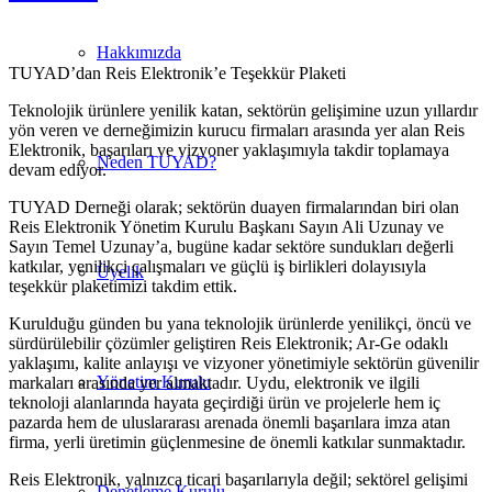
Hakkımızda
TUYAD’dan Reis Elektronik’e Teşekkür Plaketi
Teknolojik ürünlere yenilik katan, sektörün gelişimine uzun yıllardır
yön veren ve derneğimizin kurucu firmaları arasında yer alan Reis
Elektronik, başarıları ve vizyoner yaklaşımıyla takdir toplamaya
Neden TUYAD?
devam ediyor.
TUYAD Derneği olarak; sektörün duayen firmalarından biri olan
Reis Elektronik Yönetim Kurulu Başkanı Sayın Ali Uzunay ve
Sayın Temel Uzunay’a, bugüne kadar sektöre sundukları değerli
katkılar, yenilikçi çalışmaları ve güçlü iş birlikleri dolayısıyla
Üyelik
teşekkür plaketimizi takdim ettik.
Kurulduğu günden bu yana teknolojik ürünlerde yenilikçi, öncü ve
sürdürülebilir çözümler geliştiren Reis Elektronik; Ar-Ge odaklı
yaklaşımı, kalite anlayışı ve vizyoner yönetimiyle sektörün güvenilir
Yönetim Kurulu
markaları arasında yer almaktadır. Uydu, elektronik ve ilgili
teknoloji alanlarında hayata geçirdiği ürün ve projelerle hem iç
pazarda hem de uluslararası arenada önemli başarılara imza atan
firma, yerli üretimin güçlenmesine de önemli katkılar sunmaktadır.
Reis Elektronik, yalnızca ticari başarılarıyla değil; sektörel gelişimi
Denetleme Kurulu