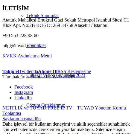
İLETİŞİM
Teknik Sunumlar
Atatürk Mahallesi Ertuğrul Gazi Sokak Metropol İstanbul Sitesi C1
Blok Apt. No:2B K:16 D: 269 34758 Ataşehir / İstanbul
+90 553 228 98 60
Etkinlikler
bilgi@tuyad.org
KVKK Aydınlatma Metni
Takip et
Twitter'da
Abone Ol
RSS Beslemesine
Cubesat Vision Sunumlar 2023
Tüm hakları saklıdır. - TUYAD / 2018
Facebook
Instagram
LinkedIn
Çözüm Ortaklarımız
NETFLIX ve TUYAD FREE IP TV
TUYAD Yönetim Kurulu
Toplantısı
Sayfanın başına dön
Daha işlevsel bir kullanım deneyimi ve akıllı seçenekler sunabilmek
için web sitemizde çerezlerden yararlanmaktayız. Sitemize erişim