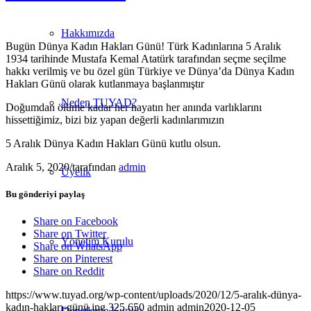
Hakkımızda
Bugün Dünya Kadın Hakları Günü! Türk Kadınlarına 5 Aralık
1934 tarihinde Mustafa Kemal Atatürk tarafından seçme seçilme
hakkı verilmiş ve bu özel gün Türkiye ve Dünya’da Dünya Kadın
Hakları Günü olarak kutlanmaya başlanmıştır
Neden TUYAD?
Doğumdan ölüme kadar her hayatın her anında varlıklarını
hissettiğimiz, bizi biz yapan değerli kadınlarımızın
5 Aralık Dünya Kadın Hakları Günü kutlu olsun.
Aralık 5, 2020
/
tarafından
admin
Üyelik
Bu gönderiyi paylaş
Share on Facebook
Share on Twitter
Yönetim Kurulu
Share on WhatsApp
Share on Pinterest
Share on Reddit
https://www.tuyad.org/wp-content/uploads/2020/12/5-aralık-dünya-
kadın-hakları-günü.jpg
325
650
admin
admin
2020-12-05
Denetleme Kurulu