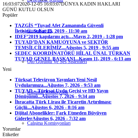
16:03:07
2020-12-05 16:03:07
DÜNYA KADIN HAKLARI
GÜNÜ KUTLU OLSUN
Popüler
TAZGİS “Tuyad Afet Zamanında Güvenli
Onur Kurulu
İletişim...
Şubat 15, 2019 - 11:30 am
IDEF’2019 kapılarını açtı…
Mayıs 2, 2019 - 1:28 pm
TUYAD’DAN KAMUOYUNA ve SEKTÖR
TEMSİLCİLERİMİZ...
Ağustos 5, 2019 - 9:55 am
SEDEC KOORDİNATÖRÜ HİLAL ÜNAL TÜRKAN
TUYAD GENEL BAŞKANI...
Kasım 11, 2019 - 6:13 am
Oto Görüntü Ve Ses Sistemleri
Yeni
Türksat Televizyon Yayınları Yeni Nesil
Uydularımıza...
Ağustos 7, 2026 - 9:53 am
TUYAD – Türksat Uydu Geçişi ve HD Yayın
Kadınlar Komisyonu
Dönüşümü...
Ağustos 7, 2026 - 9:34 am
İhracatta Türk Lirası ile Ticaretin Artırılması:
Güçlü...
Ağustos 6, 2026 - 8:16 am
Dijital Abonelikler: Fark Etmeden Büyüyen
Giderler
Ağustos 6, 2026 - 7:32 am
Çalışma Komisyonları
Yorumlar
Etiketler