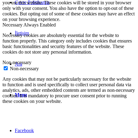
Çevre Politikamız
you use this website. These cookies will be stored in your browser
only with your consent. You also have the option to opt-out of these
cookies. But opting out of some of these cookies may have an effect
on your browsing experience.
Necessary
Always Enabled
İletişim
Necessary cookies are absolutely essential for the website to
function properly. This category only includes cookies that ensures
basic functionalities and security features of the website. These
cookies do not store any personal information.
Non-necessary
Ara
Non-necessary
Any cookies that may not be particularly necessary for the website
to function and is used specifically to collect user personal data via
analytics, ads, other embedded contents are termed as non-necessary
Menu
cookies. It is mandatory to procure user consent prior to running
these cookies on your website.
Facebook