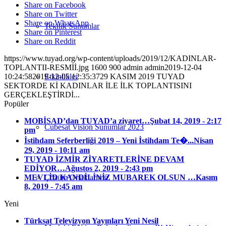
Share on Facebook
Share on Twitter
Share on WhatsApp
Teknik Sunumlar
Share on Pinterest
Share on Reddit
https://www.tuyad.org/wp-content/uploads/2019/12/KADINLAR-
TOPLANTII-RESMİİ.jpg
1600
900
admin
admin
2019-12-04
Etkinlikler
10:24:58
2019-12-05 12:35:37
29 KASIM 2019 TUYAD
SEKTORDE Kİ KADINLAR İLE İLK TOPLANTISINI
GERÇEKLEŞTİRDİ...
Popüler
MOBİSAD’dan TUYAD’a ziyaret…
Şubat 14, 2019 - 2:17
Cubesat Vision Sunumlar 2023
pm
İstihdam Seferberliği 2019 – Yeni İstihdam Te�...
Nisan
29, 2019 - 10:11 am
TUYAD İZMİR ZİYARETLERİNE DEVAM
EDİYOR…
Ağustos 2, 2019 - 2:43 pm
Çözüm Ortaklarımız
MEVLİD KANDİLİNİZ MUBAREK OLSUN …
Kasım
8, 2019 - 7:45 am
Yeni
Türksat Televizyon Yayınları Yeni Nesil