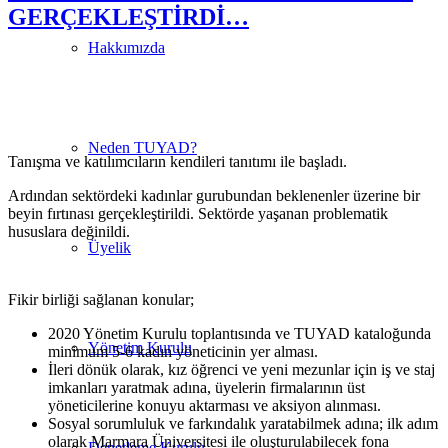
GERÇEKLEŞTİRDİ…
Hakkımızda
Neden TUYAD?
Tanışma ve katılımcıların kendileri tanıtımı ile başladı.
Ardından sektördeki kadınlar gurubundan beklenenler üzerine bir
beyin fırtınası gerçekleştirildi. Sektörde yaşanan problematik
hususlara değinildi.
Üyelik
Fikir birliği sağlanan konular;
2020 Yönetim Kurulu toplantısında ve TUYAD kataloğunda
Yönetim Kurulu
minimum 5-6 kadın yöneticinin yer alması.
İleri dönük olarak, kız öğrenci ve yeni mezunlar için iş ve staj
imkanları yaratmak adına, üyelerin firmalarının üst
yöneticilerine konuyu aktarması ve aksiyon alınması.
Sosyal sorumluluk ve farkındalık yaratabilmek adına; ilk adım
olarak Marmara Üniversitesi ile oluşturulabilecek fona
Denetleme Kurulu