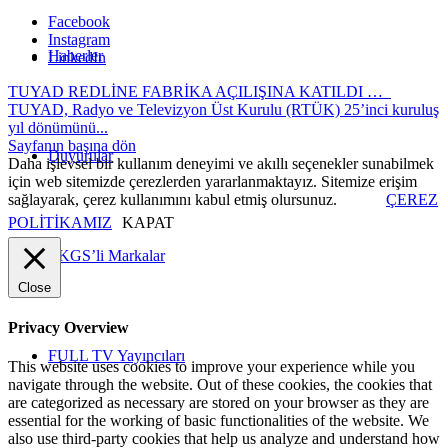
Facebook
Instagram
Haberler
LinkedIn
TUYAD REDLİNE FABRİKA AÇILIŞINA KATILDI …
TUYAD, Radyo ve Televizyon Üst Kurulu (RTÜK) 25’inci kuruluş
yıl dönümünü...
Sayfanın başına dön
Duyurular
Daha işlevsel bir kullanım deneyimi ve akıllı seçenekler sunabilmek
için web sitemizde çerezlerden yararlanmaktayız. Sitemize erişim
sağlayarak, çerez kullanımını kabul etmiş olursunuz.
ÇEREZ
POLİTİKAMIZ
KAPAT
TKGS’li Markalar
Close
Privacy Overview
FULL TV Yayıncıları
This website uses cookies to improve your experience while you
navigate through the website. Out of these cookies, the cookies that
are categorized as necessary are stored on your browser as they are
essential for the working of basic functionalities of the website. We
also use third-party cookies that help us analyze and understand how