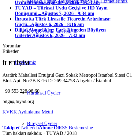
Mesleki Eğitim, Belgelendirme ve İK Hizmetlerimiz
Uydularımıza...
Ağustos 7, 2026 - 9:53 am
TUYAD – Türksat Uydu Geçişi ve HD Yayın
Dönüşümü...
Ağustos 7, 2026 - 9:34 am
İhracatta Türk Lirası ile Ticaretin Artırılması:
Güçlü...
Ağustos 6, 2026 - 8:16 am
Dijital Abonelikler: Fark Etmeden Büyüyen
KVKK Aydınlatma Metni
Giderler
Ağustos 6, 2026 - 7:32 am
Yorumlar
Etiketler
Üyelerimiz
İLETİŞİM
Atatürk Mahallesi Ertuğrul Gazi Sokak Metropol İstanbul Sitesi C1
Blok Apt. No:2B K:16 D: 269 34758 Ataşehir / İstanbul
+90 553 228 98 60
Kurumsal Üyeler
bilgi@tuyad.org
KVKK Aydınlatma Metni
Bireysel Üyeler
Takip et
Twitter'da
Abone Ol
RSS Beslemesine
Tüm hakları saklıdır. - TUYAD / 2018