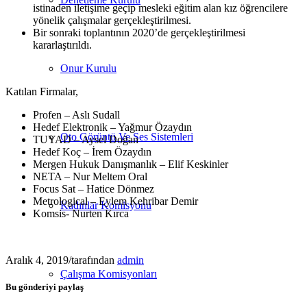
istinaden iletişime geçip mesleki eğitim alan kız öğrencilere
yönelik çalışmalar gerçekleştirilmesi.
Bir sonraki toplantının 2020’de gerçekleştirilmesi
kararlaştırıldı.
Onur Kurulu
Katılan Firmalar,
Profen – Aslı Sudall
Hedef Elektronik – Yağmur Özaydın
Oto Görüntü Ve Ses Sistemleri
TUYAD – Aysel Doğan
Hedef Koç – İrem Özaydın
Mergen Hukuk Danışmanlık – Elif Keskinler
NETA – Nur Meltem Oral
Focus Sat – Hatice Dönmez
Metrological – Eylem Kehribar Demir
Kadınlar Komisyonu
Komsis- Nurten Kırca
Aralık 4, 2019
/
tarafından
admin
Çalışma Komisyonları
Bu gönderiyi paylaş