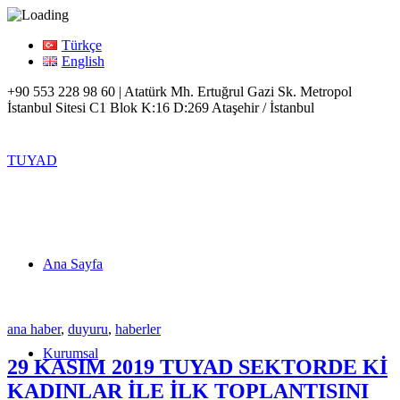
Türkçe
English
+90 553 228 98 60 | Atatürk Mh. Ertuğrul Gazi Sk. Metropol
İstanbul Sitesi C1 Blok K:16 D:269 Ataşehir / İstanbul
TUYAD
Ana Sayfa
ana haber
,
duyuru
,
haberler
Kurumsal
29 KASIM 2019 TUYAD SEKTORDE Kİ
KADINLAR İLE İLK TOPLANTISINI