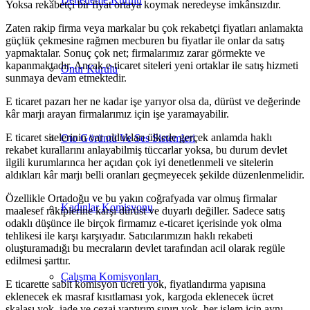
Yoksa rekabetçi bir fiyat ortaya koymak neredeyse imkânsızdır.
Zaten rakip firma veya markalar bu çok rekabetçi fiyatları anlamakta
güçlük çekmesine rağmen mecburen bu fiyatlar ile onlar da satış
yapmaktalar. Sonuç çok net; firmalarımız zarar görmekte ve
kapanmaktadır. Ancak e-ticaret siteleri yeni ortaklar ile satış hizmeti
Onur Kurulu
sunmaya devam etmektedir.
E ticaret pazarı her ne kadar işe yarıyor olsa da, dürüst ve değerinde
kâr marjı arayan firmalarımız için işe yaramayabilir.
E ticaret sitelerinin var oldukları ülkede gerçek anlamda haklı
Oto Görüntü Ve Ses Sistemleri
rekabet kurallarını anlayabilmiş tüccarlar yoksa, bu durum devlet
ilgili kurumlarınca her açıdan çok iyi denetlenmeli ve sitelerin
aldıkları kâr marjı belli oranları geçmeyecek şekilde düzenlenmelidir.
Özellikle Ortadoğu ve bu yakın coğrafyada var olmuş firmalar
Kadınlar Komisyonu
maalesef rakiplerine karşı dürüst ve duyarlı değiller. Sadece satış
odaklı düşünce ile birçok firmamız e-ticaret içerisinde yok olma
tehlikesi ile karşı karşıyadır. Satıcılarımızın haklı rekabeti
oluşturamadığı bu mecraların devlet tarafından acil olarak regüle
edilmesi şarttır.
Çalışma Komisyonları
E ticarette sabit komisyon ücreti yok, fiyatlandırma yapısına
eklenecek ek masraf kısıtlaması yok, kargoda eklenecek ücret
skalası yok, iade ve cezai yaptırım sınırı yok, her işlem için aynı