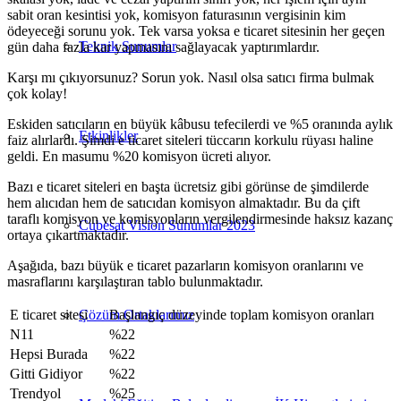
sabit oran kesintisi yok, komisyon faturasının vergisinin kim
ödeyeceği sorunu yok. Tek varsa yoksa e ticaret sitesinin her geçen
Teknik Sunumlar
gün daha fazla kar yapmasını sağlayacak yaptırımlardır.
Karşı mı çıkıyorsunuz? Sorun yok. Nasıl olsa satıcı firma bulmak
çok kolay!
Eskiden satıcıların en büyük kâbusu tefecilerdi ve %5 oranında aylık
Etkinlikler
faiz alırlardı. Şimdi e ticaret siteleri tüccarın korkulu rüyası haline
geldi. En masumu %20 komisyon ücreti alıyor.
Bazı e ticaret siteleri en başta ücretsiz gibi görünse de şimdilerde
hem alıcıdan hem de satıcıdan komisyon almaktadır. Bu da çift
taraflı komisyon ve komisyonların vergilendirmesinde haksız kazanç
Cubesat Vision Sunumlar 2023
ortaya çıkartmaktadır.
Aşağıda, bazı büyük e ticaret pazarların komisyon oranlarını ve
masraflarını karşılaştıran tablo bulunmaktadır.
E ticaret sitesi
Başlangıç düzeyinde toplam komisyon oranları
Çözüm Ortaklarımız
N11
%22
Hepsi Burada
%22
Gitti Gidiyor
%22
Trendyol
%25