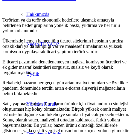
Hakkımızda
Terörizm ya da terör ekonomik hedeflere ulaşmak amacıyla
belirlenen hedef gruplarına yönelik baskı, yıldırma ve her türlü
yolun kullanımıdır.
Ülkemizde hemen hemen tüm ticaret sitelerinin hepsinin yurtdışı
Neden TUYAD?
ortaklıkları ya da sahipliği var ve maalesef firmalarımıza yüksek
komisyon uygulayarak ticari yaptırım terörü vardır.
E ticaret pazarında denetlenemeyen mağaza komisyon ücretleri ve
ek gider masraf kesintileri sorgusuz, sualsiz ve keyfi olarak
uygulanmaktadır.
Üyelik
Rekabetçi pazarın her geçen gün artan maliyet oranları ve özellikle
pandemi döneminde tercihi artan e-ticaret alışverişi mağazacıların
belini bükmektedir.
Satış yapmaya çalışan firmaların ürünler için fiyatlandırma stratejisi
Yönetim Kurulu
oluşturması hiç kolay olmamaktadır. Birçok yüksek oranlı maliyet
üst üste bindiğinde son tüketiciye sunulan fiyat çok yükselmektedir.
Sonuç olarak satıcı, maliyetini ortadan kaldıracak farklı yollara
başvurmaktadır. Bu yollar; bazen ürünü olmadığı özelliklerde
göstermek yâda çeşitli vergisel unsurlardan kaçma yoluna gitmektir.
Denetleme Kurulu