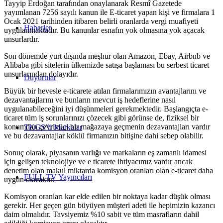
Tayyip Erdoğan tarafından onaylanarak Resmî Gazetede
yayımlanan 7256 sayılı kanun ile E-ticaret yapan kişi ve firmalara 1
Ocak 2021 tarihinden itibaren belirli oranlarda vergi muafiyeti
Haberler
uygulanmaktadır. Bu kanunlar esnafın yok olmasına yok açacak
unsurlardır.
Son dönemde yurt dışında meşhur olan Amazon, Ebay, Airbnb ve
Alibaba gibi sitelerin ülkemizde satışa başlaması bu serbest ticaret
unsurlarından dolayıdır.
Duyurular
Büyük bir hevesle e-ticarete atılan firmalarımızın avantajlarını ve
dezavantajlarını ve bunların mevcut iş hedeflerine nasıl
uygulanabileceğini iyi düşünmeleri gerekmektedir. Başlangıçta e-
ticaret tüm iş sorunlarınızı çözecek gibi görünse de, fiziksel bir
konumdan çevrimiçi bir mağazaya geçmenin dezavantajları vardır
TKGS’li Markalar
ve bu dezavantajlar köklü firmanızın bitişine dahi sebep olabilir.
Sonuç olarak, piyasanın varlığı ve markaların eş zamanlı idamesi
için gelişen teknolojiye ve e ticarete ihtiyacımız vardır ancak
denetim olan makul miktarda komisyon oranları olan e-ticaret daha
FULL TV Yayıncıları
uygun olacaktır.
Komisyon oranları kar elde edilen bir noktaya kadar düşük olması
gerekir. Her geçen gün büyüyen müşteri adeti ile hepimizin kazancı
daim olmalıdır. Tavsiyemiz %10 sabit ve tüm masrafların dahil