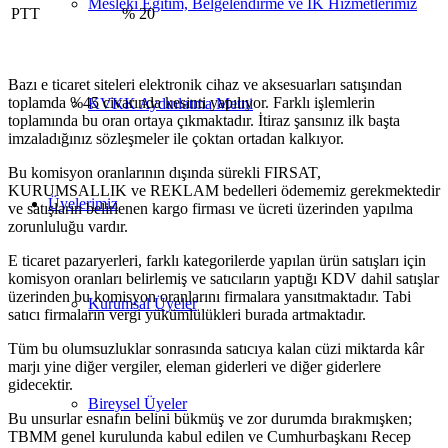
Mesleki Eğitim, Belgelendirme ve İK Hizmetlerimiz
PTT
% 20
Bazı e ticaret siteleri elektronik cihaz ve aksesuarları satışından
toplamda %45 civarında kesinti yapılıyor. Farklı işlemlerin
KVKK Aydınlatma Metni
toplamında bu oran ortaya çıkmaktadır. İtiraz şansınız ilk başta
imzaladığınız sözleşmeler ile çoktan ortadan kalkıyor.
Bu komisyon oranlarının dışında sürekli FIRSAT,
KURUMSALLIK ve REKLAM bedelleri ödememiz gerekmektedir
Üyelerimiz
ve satışların belirlenen kargo firması ve ücreti üzerinden yapılma
zorunluluğu vardır.
E ticaret pazaryerleri, farklı kategorilerde yapılan ürün satışları için
komisyon oranları belirlemiş ve satıcıların yaptığı KDV dahil satışlar
üzerinden bu komisyon oranlarını firmalara yansıtmaktadır. Tabi
Kurumsal Üyeler
satıcı firmaların vergi yükümlülükleri burada artmaktadır.
Tüm bu olumsuzluklar sonrasında satıcıya kalan cüzi miktarda kâr
marjı yine diğer vergiler, eleman giderleri ve diğer giderlere
gidecektir.
Bireysel Üyeler
Bu unsurlar esnafın belini bükmüş ve zor durumda bırakmışken;
TBMM genel kurulunda kabul edilen ve Cumhurbaşkanı Recep