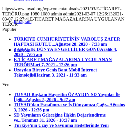
https://www.tuyad.org/wp-content/uploads/2021/03/E-TİCARET-
TERÖRÜ.png
1080
1080
admin
admin
2021-03-07 12:26:13
2021-
03-07 12:27:41
E-TİCARET MAĞAZALARINA UYGULANAN
Instagram
TERÖR
Popüler
TÜRKİYE CUMHURİYETİNİN VAROLUŞ ZAFER
HAFTASI KUTLU...
Ağustos 28, 2020 - 7:33 am
3 ARALIK DÜNYA ENGELLİLER GÜNÜ
Aralık 4,
LinkedIn
2020 - 7:05 am
E-TİCARET MAĞAZALARINA UYGULANAN
TERÖR
Mart 7, 2021 - 12:26 pm
Uzaydan Bireye Geniş Bant Mobil İnternet
Teknolojisi
Haziran 3, 2021 - 11:33 am
Yeni
TUYAD Başkanı Hayrettin ÖZAYDIN SD Yayınlar İle
İlgili...
Ağustos 5, 2026 - 9:27 am
TUYAD’dan Esnafımıza ve İş Dünyamıza Çağr...
Ağustos
3, 2026 - 12:36 pm
SD Yayınların Geleceğine İlişkin Değerlendirme
ve...
Temmuz 31, 2026 - 10:37 am
Türkiye’nin Uzay ve Savunma Hedeflerinde Yeni