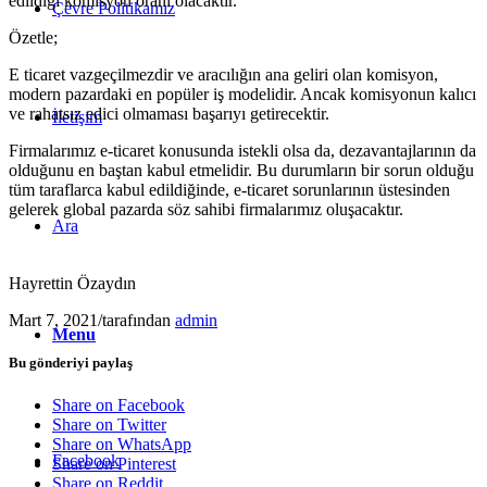
edildiği komisyon oranı olacaktır.
Çevre Politikamız
Özetle;
E ticaret vazgeçilmezdir ve aracılığın ana geliri olan komisyon,
modern pazardaki en popüler iş modelidir. Ancak komisyonun kalıcı
ve rahatsız edici olmaması başarıyı getirecektir.
İletişim
Firmalarımız e-ticaret konusunda istekli olsa da, dezavantajlarının da
olduğunu en baştan kabul etmelidir. Bu durumların bir sorun olduğu
tüm taraflarca kabul edildiğinde, e-ticaret sorunlarının üstesinden
gelerek global pazarda söz sahibi firmalarımız oluşacaktır.
Ara
Hayrettin Özaydın
Mart 7, 2021
/
tarafından
admin
Menu
Bu gönderiyi paylaş
Share on Facebook
Share on Twitter
Share on WhatsApp
Facebook
Share on Pinterest
Share on Reddit