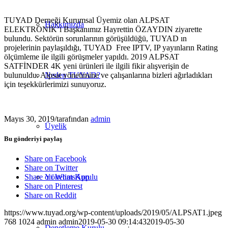
TUYAD Derneği Kurumsal Üyemiz olan ALPSAT
Hakkımızda
ELEKTRONİK’i Başkanımız Hayrettin ÖZAYDIN ziyarette
bulundu. Sektörün sorunlarının görüşüldüğü, TUYAD ın
projelerinin paylaşıldığı, TUYAD Free IPTV, IP yayınların Rating
ölçümleme ile ilgili görüşmeler yapıldı. 2019 ALPSAT
SATFİNDER 4K yeni ürünleri ile ilgili fikir alışverişin de
bulunuldu. Alpsat yönetimine ve çalışanlarına bizleri ağırladıkları
Neden TUYAD?
için teşekkürlerimizi sunuyoruz.
Mayıs 30, 2019
/
tarafından
admin
Üyelik
Bu gönderiyi paylaş
Share on Facebook
Share on Twitter
Yönetim Kurulu
Share on WhatsApp
Share on Pinterest
Share on Reddit
https://www.tuyad.org/wp-content/uploads/2019/05/ALPSAT1.jpeg
768
1024
admin
admin
2019-05-30 09:14:43
2019-05-30
Denetleme Kurulu