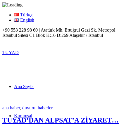
Türkçe
English
+90 553 228 98 60 | Atatürk Mh. Ertuğrul Gazi Sk. Metropol
İstanbul Sitesi C1 Blok K:16 D:269 Ataşehir / İstanbul
TUYAD
Ana Sayfa
ana haber
,
duyuru
,
haberler
Kurumsal
TUYAD’DAN ALPSAT’A ZİYARET…