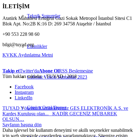
İLETİŞİM
Teknik Sunumlar
Atatürk Mahallesi Ertuğrul Gazi Sokak Metropol İstanbul Sitesi C1
Blok Apt. No:2B K:16 D: 269 34758 Ataşehir / İstanbul
+90 553 228 98 60
bilgi@tuyad.org
Etkinlikler
KVKK Aydınlatma Metni
Takip et
Twitter'da
Abone Ol
RSS Beslemesine
Tüm hakları saklıdır. - TUYAD / 2018
Cubesat Vision Sunumlar 2023
Facebook
Instagram
LinkedIn
Çözüm Ortaklarımız
TUYAD Yönetim Kurulu Üyemiz GES ELEKTRONİK A.Ş. ve
Kardeş Kuruluşu olan...
KADİR GECENİZ MÜBAREK
OLSUN…
Sayfanın başına dön
Daha işlevsel bir kullanım deneyimi ve akıllı seçenekler sunabilmek
için web sitemizde çerezlerden yararlanmaktayız. Sitemize erişim