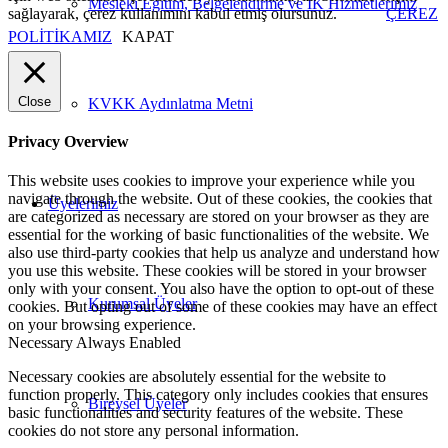
Mesleki Eğitim, Belgelendirme ve İK Hizmetlerimiz
sağlayarak, çerez kullanımını kabul etmiş olursunuz.
ÇEREZ
POLİTİKAMIZ
KAPAT
Close
KVKK Aydınlatma Metni
Privacy Overview
This website uses cookies to improve your experience while you
navigate through the website. Out of these cookies, the cookies that
Üyelerimiz
are categorized as necessary are stored on your browser as they are
essential for the working of basic functionalities of the website. We
also use third-party cookies that help us analyze and understand how
you use this website. These cookies will be stored in your browser
only with your consent. You also have the option to opt-out of these
Kurumsal Üyeler
cookies. But opting out of some of these cookies may have an effect
on your browsing experience.
Necessary
Always Enabled
Necessary cookies are absolutely essential for the website to
function properly. This category only includes cookies that ensures
Bireysel Üyeler
basic functionalities and security features of the website. These
cookies do not store any personal information.