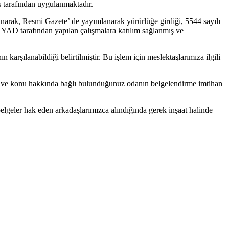
 tarafından uygulanmaktadır.
lanarak, Resmi Gazete’ de yayımlanarak yürürlüğe girdiği, 5544 sayılı
UYAD tarafından yapılan çalışmalara katılım sağlanmış ve
arşılanabildiği belirtilmiştir. Bu işlem için meslektaşlarımıza ilgili
nız ve konu hakkında bağlı bulunduğunuz odanın belgelendirme imtihan
lgeler hak eden arkadaşlarımızca alındığında gerek inşaat halinde