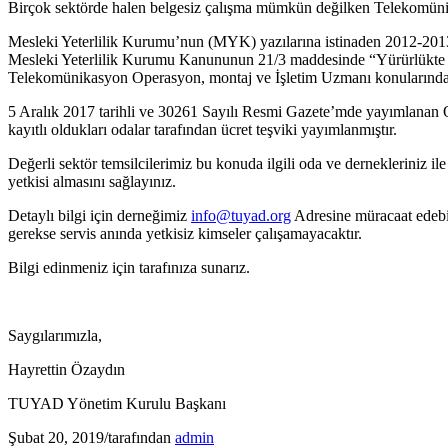
Birçok sektörde halen belgesiz çalışma mümkün değilken Telekomünika
Mesleki Yeterlilik Kurumu’nun (MYK) yazılarına istinaden 2012-2013 yıl
Mesleki Yeterlilik Kurumu Kanununun 21/3 maddesinde “Yürürlükte ola
Telekomünikasyon Operasyon, montaj ve İşletim Uzmanı konularında m
5 Aralık 2017 tarihli ve 30261 Sayılı Resmi Gazete’mde yayımlanan Oda v
kayıtlı oldukları odalar tarafından ücret teşviki yayımlanmıştır.
Değerli sektör temsilcilerimiz bu konuda ilgili oda ve dernekleriniz
yetkisi almasını sağlayınız.
Detaylı bilgi için derneğimiz
info@tuyad.org
Adresine müracaat edebil
gerekse servis anında yetkisiz kimseler çalışamayacaktır.
Bilgi edinmeniz için tarafınıza sunarız.
Saygılarımızla,
Hayrettin Özaydın
TUYAD Yönetim Kurulu Başkanı
Şubat 20, 2019
/
tarafından
admin