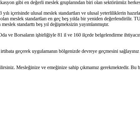
syon gibi en değerli meslek gruplarından biri olan sektörümüz herkes
ı içerisinde ulusal meslek standartları ve ulusal yeterliliklerin hazır
n meslek standartları en geç beş yılda bir yeniden değerlendirilir. T
eslek standarttı beş yıl değişmeksizin yayımlanmıştır.
e Borsaların işbirliğiyle 81 il ve 160 ilçede belgelendirme ihtiyacının k
 ile irtibata geçerek uygulamanın bölgenizde devreye geçmesini sağlayı
irsiniz. Mesleğinize ve emeğinize sahip çıkmamız gerekmektedir. Bu be