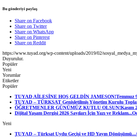
Bu gönderiyi paylaş
Share on Facebook
Share on Twitter
Share on WhatsApp
Share on Pinterest
Share on Reddit
https://www.tuyad.org/wp-content/uploads/2019/02/sosyal_medya_
Duyurulur.
Popüler
Yeni
Yorumlar
Etiketler
Popüler
TUYAD AİLESİNE HOŞ GELDİN JAMESON!
Temmuz 9,
TUYAD – TÜRKSAT Genişletilmiş Yönetim Kurulu Toplant
ÖĞRETMENLER GÜNÜMÜZ KUTLU OLSUN!
Kasım 2
Dijital Yaşam Dergisi 2026 Sayıları İçin Yazı ve Reklam...
Oc
Yeni
TUYAD – Türksat Uydu Geçişi ve HD Yayın Dönüşümü...