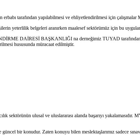
n erbabı tarafından yapılabilmesi ve ehliyetlendirilmesi için çalışmalar
işilerin yeterlilik belgeleri aranırken maalesef sektörümüz için bu uygu
İRESİ BAŞKANLIĞI na derneğimiz TUYAD tarafından 12. 06. 
irilmesi hususunda müracaat edilmiştir.
sektörünün ulusal ve uluslararası alanda başarıyı yakalamasıdır. MY
üncel bir konudur. Zaten konuyu bilen meslektaşlarımız sadece sınava t