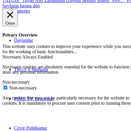
TAZGİS “Tuyad Afet Zamanında Güvenli İletişim Sistem” Proj...
F
Sayfanın başına dön
Haberler
Close
Privacy Overview
Duyurular
This website uses cookies to improve your experience while you naviga
for the working of basic functionalities
...
Necessary
Always Enabled
Necessary cookies are absolutely essential for the website to function 
TKGS’li Markalar
store any personal information.
Non-necessary
Non-necessary
Any cookies that may not be particularly necessary for the website to 
FULL TV Yayıncıları
cookies. It is mandatory to procure user consent prior to running thes
Çevre Politikamız