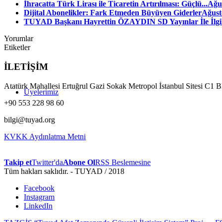
İhracatta Türk Lirası ile Ticaretin Artırılması: Güçlü...
Ağus
Dijital Abonelikler: Fark Etmeden Büyüyen Giderler
Ağust
TUYAD Başkanı Hayrettin ÖZAYDIN SD Yayınlar İle İlgili
Yorumlar
Etiketler
İLETİŞİM
Atatürk Mahallesi Ertuğrul Gazi Sokak Metropol İstanbul Sitesi C1 
Üyelerimiz
+90 553 228 98 60
bilgi@tuyad.org
KVKK Aydınlatma Metni
Takip et
Twitter'da
Abone Ol
RSS Beslemesine
Tüm hakları saklıdır. - TUYAD / 2018
Facebook
Instagram
LinkedIn