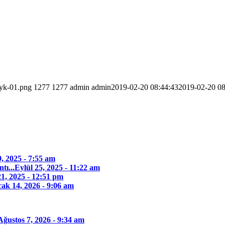
myk-01.png
1277
1277
admin
admin
2019-02-20 08:44:43
2019-02-20 08
 2025 - 7:55 am
ı...
Eylül 25, 2025 - 11:22 am
1, 2025 - 12:51 pm
ak 14, 2026 - 9:06 am
Ağustos 7, 2026 - 9:34 am