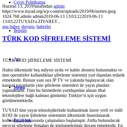
Çevre Politikamız
Haziran 13, 2019
/
tarafından
admin
https://www.tuyad.org/wp-content/uploads/2019/06/nurten.jpeg
1024
768
admin
admin
2019-06-13 13:03:22
2019-06-13
13:03:22
TUYAD'a ZİYARET...
ana haber
,
duyuru
,
haberler
İletişim
TÜRK KOD ŞİFRELEME SİSTEMİ
Ara
TÜRK KOD ŞİFRELEME SİSTEMİ
Halen ülkemizde beş milyon uydu ve kablo abonesi bulunmakta ve
tüm operatörler kullandıkları şifreleme sistemini yurt dışından tedarik
etmektedir. Bunun yanı sıra IP TV ve yakında başlayacak olan
karasal yayınlarda yine şifreleme sistemleri ile yayın planları
Menu
yapmaktadır. Tüm bu hizmetlerin yurtdışından alınan ithal
teknolojilere bağlı kalması günümüz Türkiye’si için uygun
görülmemektedir.
TUYAD tüm yayın teknolojilerinde kullanılmak üzere yerli ve milli
KOD ile yayın Şifreleme sisteminin ülkemizde lisanslanarak
Facebook
kullanılması hususunda çalışmalara başlamıştır. Atıfta bulunulacak
mevcut şifreleme firmaları ile görüşmelerimiz devam etmektedir. En