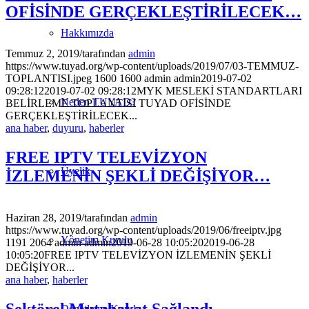
OFİSİNDE GERÇEKLEŞTİRİLECEK…
Hakkımızda
Temmuz 2, 2019
/
tarafından
admin
https://www.tuyad.org/wp-content/uploads/2019/07/03-TEMMUZ-
TOPLANTISI.jpeg
1600
1600
admin
admin
2019-07-02
09:28:12
2019-07-02 09:28:12
MYK MESLEKİ STANDARTLARI
Neden TUYAD?
BELİRLEME TOPLANTISI TUYAD OFİSİNDE
GERÇEKLEŞTİRİLECEK...
ana haber
,
duyuru
,
haberler
FREE IPTV TELEVİZYON
Üyelik
İZLEMENİN ŞEKLİ DEĞİŞİYOR…
Haziran 28, 2019
/
tarafından
admin
https://www.tuyad.org/wp-content/uploads/2019/06/freeiptv.jpg
Yönetim Kurulu
1191
2064
admin
admin
2019-06-28 10:05:20
2019-06-28
10:05:20
FREE IPTV TELEVİZYON İZLEMENİN ŞEKLİ
DEĞİŞİYOR...
ana haber
,
haberler
Sektörel Mutabakat Sağlandı
Denetleme Kurulu