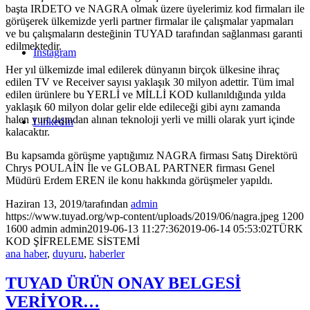
başta IRDETO ve NAGRA olmak üzere üyelerimiz kod firmaları ile
görüşerek ülkemizde yerli partner firmalar ile çalışmalar yapmaları
ve bu çalışmaların desteğinin TUYAD tarafından sağlanması garanti
edilmektedir.
Instagram
Her yıl ülkemizde imal edilerek dünyanın birçok ülkesine ihraç
edilen TV ve Receiver sayısı yaklaşık 30 milyon adettir. Tüm imal
edilen ürünlere bu YERLİ ve MİLLİ KOD kullanıldığında yılda
yaklaşık 60 milyon dolar gelir elde edileceği gibi aynı zamanda
halen yurt dışından alınan teknoloji yerli ve milli olarak yurt içinde
LinkedIn
kalacaktır.
Bu kapsamda görüşme yaptığımız NAGRA firması Satış Direktörü
Chrys POULAİN İle ve GLOBAL PARTNER firması Genel
Müdürü Erdem EREN ile konu hakkında görüşmeler yapıldı.
Haziran 13, 2019
/
tarafından
admin
https://www.tuyad.org/wp-content/uploads/2019/06/nagra.jpeg
1200
1600
admin
admin
2019-06-13 11:27:36
2019-06-14 05:53:02
TÜRK
KOD ŞİFRELEME SİSTEMİ
ana haber
,
duyuru
,
haberler
TUYAD ÜRÜN ONAY BELGESİ
VERİYOR…