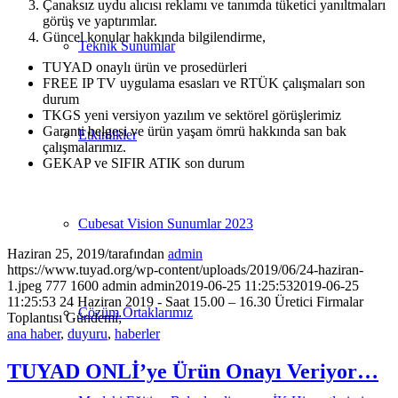
Çanaksız uydu alıcısı reklamı ve tanımda tüketici yanıltmaları
görüş ve yaptırımlar.
Güncel konular hakkında bilgilendirme,
Teknik Sunumlar
TUYAD onaylı ürün ve prosedürleri
FREE IP TV uygulama esasları ve RTÜK çalışmaları son
durum
TKGS yeni versiyon yazılım ve sektörel görüşlerimiz
Garanti belgesi ve ürün yaşam ömrü hakkında san bak
Etkinlikler
çalışmalarımız.
GEKAP ve SIFIR ATIK son durum
Cubesat Vision Sunumlar 2023
Haziran 25, 2019
/
tarafından
admin
https://www.tuyad.org/wp-content/uploads/2019/06/24-haziran-
1.jpeg
777
1600
admin
admin
2019-06-25 11:25:53
2019-06-25
11:25:53
24 Haziran 2019 - Saat 15.00 – 16.30 Üretici Firmalar
Çözüm Ortaklarımız
Toplantısı Gündemi;
ana haber
,
duyuru
,
haberler
TUYAD ONLİ’ye Ürün Onayı Veriyor…