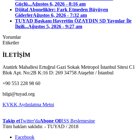
Güçlü...
Ağustos 6, 2026 - 8:16 am
Dijital Abonelikler: Fark Etmeden Büyüyen
Giderler
Ağustos 6, 2026 - 7:32 am
TUYAD Başkanı Hayrettin ÖZAYDIN SD Yayınlar İle
İlgili...
Ağustos 5, 2026 - 9:27 am
Yorumlar
Etiketler
İLETİŞİM
Atatürk Mahallesi Ertuğrul Gazi Sokak Metropol İstanbul Sitesi C1
Blok Apt. No:2B K:16 D: 269 34758 Ataşehir / İstanbul
+90 553 228 98 60
bilgi@tuyad.org
KVKK Aydınlatma Metni
Takip et
Twitter'da
Abone Ol
RSS Beslemesine
Tüm hakları saklıdır. - TUYAD / 2018
Facebook