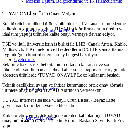
Mesleki Eğitim, Belgelendirme ve İK Hizmetlerimiz
TUYAD ONLİ’ye Ürün Onayı Veriyor.
Son tüketicinin bilinçli ürün sahibi olması, TV kanallarının izlenme
kalitesinin korunması adına TUYAD sektör firmalarının üretim ve
KVKK Aydınlatma Metni
ithalatını yaptığı ürünlere kalite onayı vermeye devam ediyor.
TSE ve ilgili üniversitelerin iş birliği ile LNB, Çanak Anten, Kablo,
Multiswich, F-Konnektor ve Headendlerin R&TTE standartlarına
uygunluğunu kontrol ederek onay belgesi hazırlıyor.
Üyelerimiz
Sektörde haksız rekabet ortamının ortadan kalkması ve son
tüketicinin yanıltılmaması adına kalite ve test raporları ile uygunluk
gösteren ürünlerde ‘TUYAD ONAYLI’ Logo kullanımı başladı.
Teknik özellikleri uygun ve ihtisas kurumunca ortak onay görmüş
Kurumsal Üyeler
ürünlere onay belgesi TUYAD tarafından verilecektir.
TUYAD internet sitesinde ‘Onaylı Ürün Listesi / Beyaz Liste’
yayınlanarak ürünler tavsiye edilecektir.
Kablo üretimi en üst teknoloji ile üretilen kabloları için TUYAD
Bireysel Üyeler
onay müracaatını ONLİ Yönetim Kurulu Başkanı Sayın Fatih Ersan
yaptı.