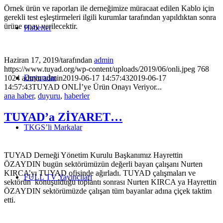
Örnek ürün ve raporları ile derneğimize müracaat edilen Kablo için
gerekli test eşleştirmeleri ilgili kurumlar tarafından yapıldıktan sonra
ürüne onay verilecektir.
Haberler
Haziran 17, 2019
/
tarafından
admin
https://www.tuyad.org/wp-content/uploads/2019/06/onli.jpeg
768
Duyurular
1024
admin
admin
2019-06-17 14:57:43
2019-06-17
14:57:43
TUYAD ONLİ’ye Ürün Onayı Veriyor...
ana haber
,
duyuru
,
haberler
TUYAD’a ZİYARET…
TKGS’li Markalar
TUYAD Derneği Yönetim Kurulu Başkanımız Hayrettin
ÖZAYDIN bugün sektörümüzün değerli bayan çalışanı Nurten
KIRCA’yı TUYAD ofisinde ağırladı. TUYAD çalışmaları ve
FULL TV Yayıncıları
sektörün konuşulduğu toplantı sonrası Nurten KIRCA ya Hayrettin
ÖZAYDIN sektörümüzde çalışan tüm bayanlar adına çiçek taktim
etti.