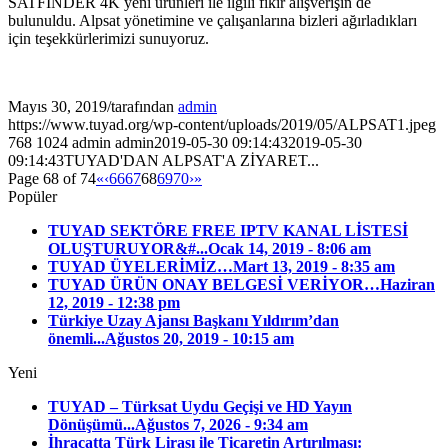
SATFİNDER 4K yeni ürünleri ile ilgili fikir alışverişin de
bulunuldu. Alpsat yönetimine ve çalışanlarına bizleri ağırladıkları
için teşekkürlerimizi sunuyoruz.
Mayıs 30, 2019
/
tarafından
admin
https://www.tuyad.org/wp-content/uploads/2019/05/ALPSAT1.jpeg
768
1024
admin
admin
2019-05-30 09:14:43
2019-05-30
09:14:43
TUYAD'DAN ALPSAT'A ZİYARET...
Page 68 of 74
«
‹
66
67
68
69
70
›
»
Popüler
TUYAD SEKTÖRE FREE IPTV KANAL LİSTESİ
OLUŞTURUYOR&#...
Ocak 14, 2019 - 8:06 am
TUYAD ÜYELERİMİZ…
Mart 13, 2019 - 8:35 am
TUYAD ÜRÜN ONAY BELGESİ VERİYOR…
Haziran
12, 2019 - 12:38 pm
Türkiye Uzay Ajansı Başkanı Yıldırım’dan
önemli...
Ağustos 20, 2019 - 10:15 am
Yeni
TUYAD – Türksat Uydu Geçişi ve HD Yayın
Dönüşümü...
Ağustos 7, 2026 - 9:34 am
İhracatta Türk Lirası ile Ticaretin Artırılması: