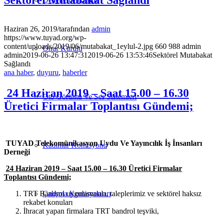
Haziran 26, 2019
/
tarafından
admin
https://www.tuyad.org/wp-
content/uploads/2019/06/mutabakat_1eylul-2.jpg
660
988
admin
Onur Kurulu
admin
2019-06-26 13:47:31
2019-06-26 13:53:46
Sektörel Mutabakat
Sağlandı
ana haber
,
duyuru
,
haberler
24 Haziran 2019 – Saat 15.00 – 16.30
Oto Görüntü Ve Ses Sistemleri
Üretici Firmalar Toplantısı Gündemi;
TUYAD
Telekomünikasyon Uydu Ve Yayıncılık İş İnsanları
Kadınlar Komisyonu
Derneği
24 Haziran 2019 – Saat 15.00 – 16.30 Üretici Firmalar
Toplantısı Gündemi;
Çalışma Komisyonları
TRT Bandrol uygulamaları, taleplerimiz ve sektörel haksız
rekabet konuları
İhracat yapan firmalara TRT bandrol teşviki,