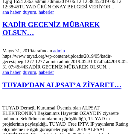
1.jpg
1654
2363
admin
admin
2019-06-12 12:38:45
2019-06-12
12:38:45
TUYAD ÜRÜN ONAY BELGESİ VERİYOR...
ana haber
,
duyuru
,
haberler
KADİR GECENİZ MÜBAREK
OLSUN…
Mayıs 31, 2019
/
tarafından
admin
https://www.tuyad.org/wp-content/uploads/2019/05/kadir-
gecesi.jpeg
1277
1277
admin
admin
2019-05-31 07:45:44
2019-05-
31 07:45:44
KADİR GECENİZ MÜBAREK OLSUN...
ana haber
,
duyuru
,
haberler
TUYAD’DAN ALPSAT’A ZİYARET…
TUYAD Derneği Kurumsal Üyemiz olan ALPSAT
ELEKTRONİK’i Başkanımız Hayrettin ÖZAYDIN ziyarette
bulundu. Sektörün sorunlarının görüşüldüğü, TUYAD ın
projelerinin paylaşıldığı, TUYAD Free IPTV, IP yayınların Rating
ölçümleme ile ilgili görüşmeler yapıldı. 2019 ALPSAT