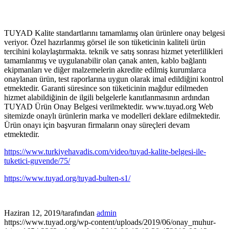
TUYAD Kalite standartlarını tamamlamış olan ürünlere onay belgesi
veriyor. Özel hazırlanmış görsel ile son tüketicinin kaliteli ürün
tercihini kolaylaştırmakta. teknik ve satış sonrası hizmet yeterlilikleri
tamamlanmış ve uygulanabilir olan çanak anten, kablo bağlantı
ekipmanları ve diğer malzemelerin akredite edilmiş kurumlarca
onaylanan ürün, test raporlarına uygun olarak imal edildiğini kontrol
etmektedir. Garanti süresince son tüketicinin mağdur edilmeden
hizmet alabildiğinin de ilgili belgelerle kanıtlanmasının ardından
TUYAD Ürün Onay Belgesi verilmektedir. www.tuyad.org Web
sitemizde onaylı ürünlerin marka ve modelleri deklare edilmektedir.
Ürün onayı için başvuran firmaların onay süreçleri devam
etmektedir.
https://www.turkiyehavadis.com/video/tuyad-kalite-belgesi-ile-
tuketici-guvende/75/
https://www.tuyad.org/tuyad-bulten-s1/
Haziran 12, 2019
/
tarafından
admin
https://www.tuyad.org/wp-content/uploads/2019/06/onay_muhur-