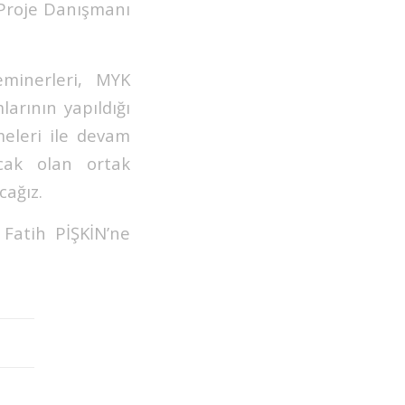
 Proje Danışmanı
eminerleri, MYK
arının yapıldığı
rmeleri ile devam
acak olan ortak
cağız.
 Fatih PİŞKİN’ne