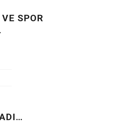
 VE SPOR
…
LADI…