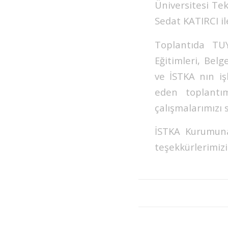
Üniversitesi Te
Sedat KATIRCI ile
Toplantıda TUY
Eğitimleri, Bel
ve İSTKA nın işl
eden toplantım
çalışmalarımızı 
İSTKA Kurumuna 
teşekkürlerimizi