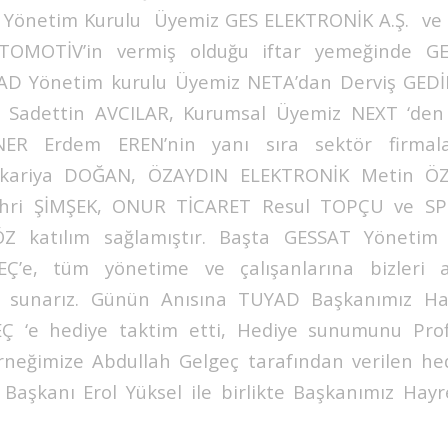
i, Yönetim Kurulu Üyemiz GES ELEKTRONİK A.Ş. ve
OMOTİV’in vermiş olduğu iftar yemeğinde 
UYAD Yönetim kurulu Üyemiz NETA’dan Derviş GE
Sadettin AVCILAR, Kurumsal Üyemiz NEXT ‘den
R Erdem EREN’nin yanı sıra sektör firmal
kariya DOĞAN, ÖZAYDIN ELEKTRONİK Metin ÖZ
hri ŞİMŞEK, ONUR TİCARET Resul TOPÇU ve S
Z katılım sağlamıştır. Başta GESSAT Yönetim
Ç’e, tüm yönetime ve çalışanlarına bizleri ağı
zi sunarız. Günün Anısına TUYAD Başkanımız Ha
Ç ‘e hediye taktim etti, Hediye sunumunu Pr
rneğimize Abdullah Gelgeç tarafından verilen he
Başkanı Erol Yüksel ile birlikte Başkanımız Hay