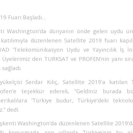
019 Fuarı Başladı…
ti Washington’da dünyanın önde gelen uydu üret
katılımıyla düzenlenen Satellite 2019 fuarı kapıl
YAD ’Telekomünikasyon Uydu ve Yayıncılık İş İns
 Üyelerimiz den TURKSAT ve PROFEN’nin yanı sıra
m sağladı.
kelçisi Serdar Kılıç, Satellite 2019’a katılan
ofen’e teşekkür ederek, “Geldiniz burada b
erikalılara ‘Türkiye budur, Türkiye’deki tekno
.” dedi.
başkenti Washington’da düzenlenen Satellite 2019’d
tığı konuşmada, son yıllarda Türkiye’nin bu al