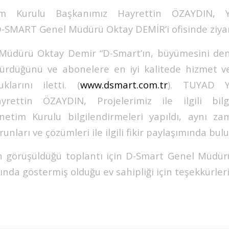
m Kurulu Başkanımız Hayrettin ÖZAYDIN, Y
-SMART Genel Müdürü Oktay DEMİR’i ofisinde ziyar
üdürü Oktay Demir “D-Smart’ın, büyümesini denge
rdürdüğünü ve abonelere en iyi kalitede hizmet 
klarını iletti. (
www.dsmart.com.tr
). TUYAD Y
rettin ÖZAYDIN, Projelerimiz ile ilgili bil
netim Kurulu bilgilendirmeleri yapıldı, aynı z
orunları ve çözümleri ile ilgili fikir paylaşımında bul
n görüşüldüğü toplantı için D-Smart Genel Müdür
sında göstermiş olduğu ev sahipliği için teşekkürleri