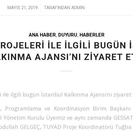
/
MAYIS 21, 2019
TARAFINDAN
ADMIN
ANA HABER
,
DUYURU
,
HABERLER
ROJELERI ILE ILGILI BUGÜN
KINMA AJANSI’NI ZIYARET E
ile ilgili bugün İstanbul Kalkınma Ajansı’nı ziyaret 
, Programlama ve Koordinasyon Birim Başkanı 
AD Yönetim Kurulu Üyemiz ve aynı zamanda GESSAT
Abdullah GELGEÇ, TUYAD Proje Koordinatörü Tuğba