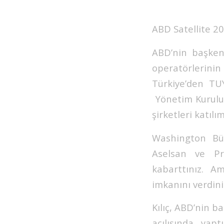
ABD Satellite 2
ABD’nin başken
operatörlerinin 
Türkiye’den TU
Yönetim Kurulu
şirketleri katılı
Washington Büyü
Aselsan ve Pr
kabarttınız. Am
imkanını verdiniz
Kılıç, ABD’nin 
açılışında yap