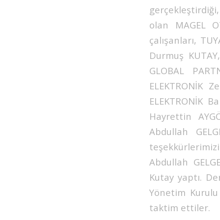
gerçekleştirdiğ
olan MAGEL OT
çalışanları, T
Durmuş KUTAY, 
GLOBAL PARTNE
ELEKTRONİK Ze
ELEKTRONİK Ba
Hayrettin AYGÖ
Abdullah GELGE
teşekkürlerimi
Abdullah GELGE
Kutay yaptı. De
Yönetim Kurulu 
taktim ettiler.