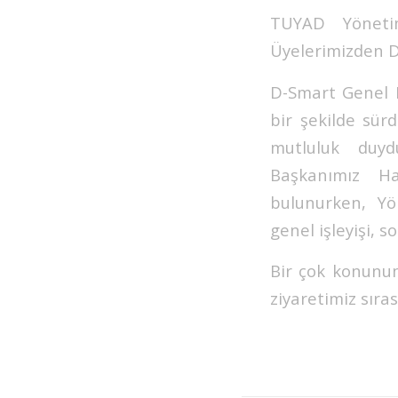
TUYAD Yöneti
Üyelerimizden D
D-Smart Genel M
bir şekilde sü
mutluluk duydu
Başkanımız Hay
bulunurken, Yö
genel işleyişi, s
Bir çok konunu
ziyaretimiz sıra