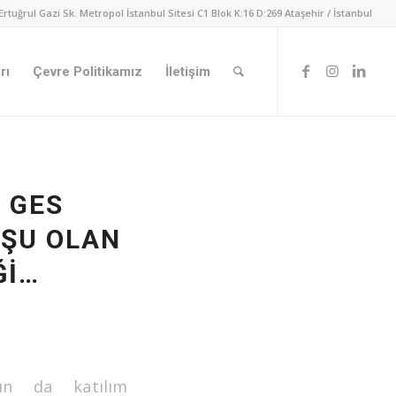
Ertuğrul Gazi Sk. Metropol İstanbul Sitesi C1 Blok K:16 D:269 Ataşehir / İstanbul
rı
Çevre Politikamız
İletişim
 GES
UŞU OLAN
ĞI…
ın da katılım