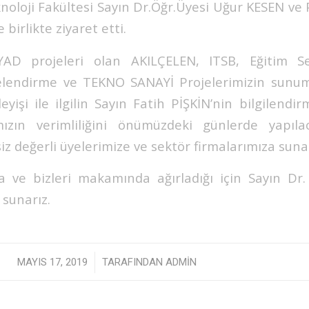
knoloji Fakültesi Sayın Dr.Öğr.Üyesi Uğur KESEN ve
 birlikte ziyaret etti.
AD projeleri olan AKILÇELEN, ITSB, Eğitim S
gelendirme ve TEKNO SANAYİ Projelerimizin sunuml
eyişi ile ilgilin Sayın Fatih PİŞKİN’nin bilgilendi
ızın verimliliğini önümüzdeki günlerde yapıl
siz değerli üyelerimize ve sektör firmalarımıza suna
ve bizleri makamında ağırladığı için Sayın Dr.
 sunarız.
/
MAYIS 17, 2019
TARAFINDAN
ADMIN