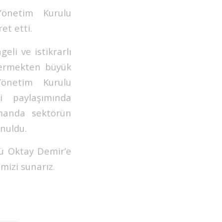
önetim Kurulu
et etti.
li ve istikrarlı
vermekten büyük
önetim Kurulu
gi paylaşımında
amanda sektörün
unuldu.
ü Oktay Demir’e
mizi sunarız.