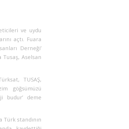
icileri ve uydu
arını açtı. Fuara
anları Derneği’
 Tusaş, Aselsan
 Türksat, TUSAŞ,
izim göğsümüzü
loji budur’ deme
a Türk standının
anda kaydettiği