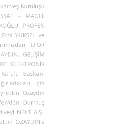
 Kardeş Kuruluşu
GESSAT – MAGEL
DİKOĞLU, PROFEN
 Erol YÜKSEL ve
arımızdan EFOR
AYDIN, GELİŞİM
POT ELEKTRONİK
 Kurulu Başkanı
rladıkları için
yrettin Özaydın
ofen’den Durmuş
diyeyi NEXT A.Ş.
rettin ÖZAYDIN’a