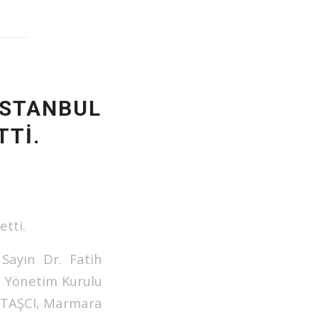
 İSTANBUL
TTI.
etti.
Sayın Dr. Fatih
 Yönetim Kurulu
 TAŞCI, Marmara