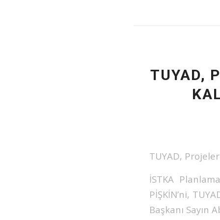
TUYAD, P
KAL
TUYAD, Projeleri 
İSTKA Planlama
PİŞKİN’ni, TUY
Başkanı Sayın 