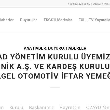
+90 553 228 98 60 | Atatürk Mh. 
Haberler
Duyurular
TKGS’li Markalar
FULL TV Yayıncıla
ANA HABER
,
DUYURU
,
HABERLER
AD YÖNETIM KURULU ÜYEMIZ
NİK A.Ş. VE KARDEŞ KURUL
GEL OTOMOTİV İFTAR YEME
m Kurulu Başkanımız Hayrettin ÖZAYDIN’n