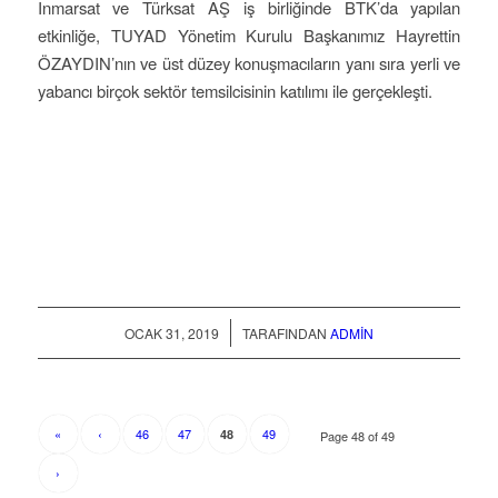
Inmarsat ve Türksat AŞ iş birliğinde BTK’da yapılan
etkinliğe, TUYAD Yönetim Kurulu Başkanımız Hayrettin
ÖZAYDIN’nın ve üst düzey konuşmacıların yanı sıra yerli ve
yabancı birçok sektör temsilcisinin katılımı ile gerçekleşti.
/
OCAK 31, 2019
TARAFINDAN
ADMIN
«
‹
46
47
49
48
Page 48 of 49
›