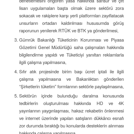
denetlemesini öngören yasa hakkında sansür ve çift
lisan uygulamaları başta olmak üzere sektörü zora
sokacak ve rakiplere karşı yerli platformları zayıflatacak
unsurların ortadan kaldırılması hususumda görüş
raporunun yenilerek RTÜK ve BTK ya gönderilmesi,
Gümrük Bakanlığı Tüketicinin Korunması ve Piyasa
Gözetimi Genel Müdürlüğü saha çalışmaları hakkında
bilgilendirme yapıldı ve Tüketiciyi yanıltan reklamlarla
ilgili çalışma yapılmasına,
Sıfır atık projesinde birim başı ücret iptali ile ilgili
çalışma yapılmasına ve Bakanlıktan gönderilen
“Şirketlerin tüketim” formlarının sektörle paylaşılmasına,
Sektörün içinde bulunduğu daralma konusunda
tedbirlerin oluşturulması hakkında HD ve 4K
yayınlarının yaygınlaşması, haksız rekabetin önlenmesi
ve internet üzerinde yapılan satışların dükkâncı esnafı
zor durumda bıraktığı bu konularda desteklerin alınması
hakkında çalışma yapılmasına,