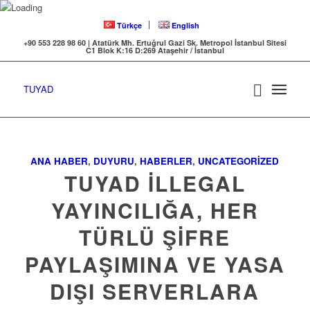
Türkçe
English
+90 553 228 98 60 | Atatürk Mh. Ertuğrul Gazi Sk. Metropol İstanbul Sitesi
C1 Blok K:16 D:269 Ataşehir / İstanbul
TUYAD
ANA HABER
,
DUYURU
,
HABERLER
,
UNCATEGORIZED
TUYAD İLLEGAL
YAYINCILIĞA, HER
TÜRLÜ ŞİFRE
PAYLAŞIMINA VE YASA
DIŞI SERVERLARA