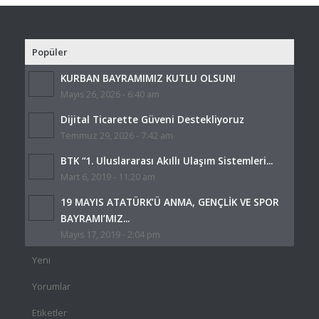
Popüler
KURBAN BAYRAMIMIZ KUTLU OLSUN!
Mayıs 26, 2026 - 6:40 am
Dijital Ticarette Güveni Destekliyoruz
Temmuz 29, 2026 - 7:42 am
BTK “1. Uluslararası Akıllı Ulaşım Sistemleri...
Mart 6, 2019 - 11:20 am
19 MAYIS ATATÜRK’Ü ANMA, GENÇLİK VE SPOR
BAYRAMI’MIZ...
Mayıs 17, 2019 - 2:04 pm
Yeni
Yorumlar
Etiketler