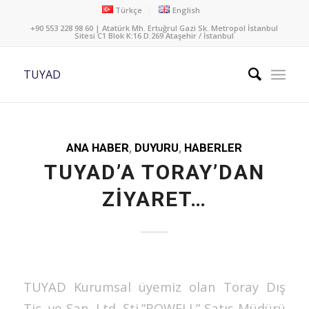
Türkçe
English
+90 553 228 98 60 | Atatürk Mh. Ertuğrul Gazi Sk. Metropol İstanbul
Sitesi C1 Blok K:16 D:269 Ataşehir / İstanbul
TUYAD
ANA HABER
,
DUYURU
,
HABERLER
TUYAD’A TORAY’DAN
ZİYARET…
TUYAD Kurumsal üyemiz olan Toray Dış
Tic. ve San. Ltd. Şti.”ROWELL” Satış Müdürü