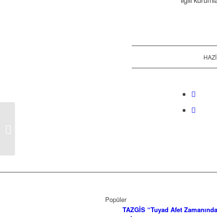
HAZI
Babalar Günü Kutlu
Olsun
Popüler
TAZGİS “Tuyad Afet Zamanınd