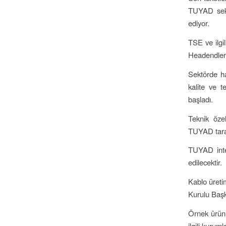
TUYAD sektö
ediyor.
TSE ve ilgil
Headendleri
Sektörde ha
kalite ve 
başladı.
Teknik öze
TUYAD taraf
TUYAD inter
edilecektir.
Kablo üreti
Kurulu Başk
Örnek ürün 
ilgili kurum