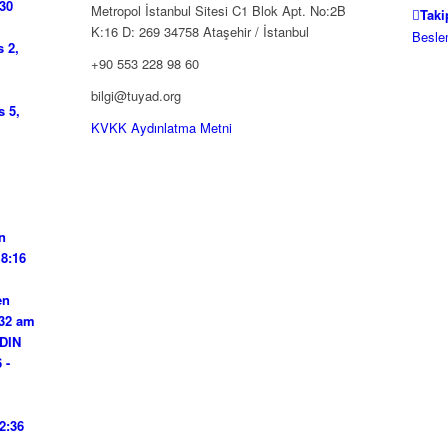
:30
Metropol İstanbul Sitesi C1 Blok Apt. No:2B
Taki
K:16 D: 269 34758 Ataşehir / İstanbul
Besle
 2,
+90 553 228 98 60
bilgi@tuyad.org
s 5,
KVKK Aydınlatma Metni
in
 8:16
en
:32 am
YDIN
 -
2:36