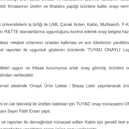
r firmalarının üretim ve ithalatını yaptığı ürünlere kalite onayı v
i üniversitelerin iş birliği ile LNB, Çanak Anten, Kablo, Multiswich, F
n R&TTE standartlarına uygunluğunu kontrol ederek onay belgesi hazır
ksız rekabet ortamının ortadan kalkması ve son tüketicinin yanıltıl
test raporları ile uygunluk gösteren ürünlerde ‘TUYAD ONAYLI’ Log
llikleri uygun ve ihtisas kurumunca ortak onay görmüş ürünlere o
ından verilecektir.
net sitesinde ‘Onaylı Ürün Listesi / Beyaz Liste’ yayınlanarak ürü
mi en üst teknoloji ile üretilen kabloları için TUYAD onay müracaatını 
anı Sayın Fatih Ersan yaptı.
ve raporları ile derneğimize müracaat edilen Kablo için gerekli test eş
lar tarafından yapıldıktan sonra ürüne onay verilecektir.