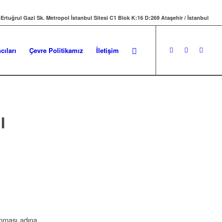
 Ertuğrul Gazi Sk. Metropol İstanbul Sitesi C1 Blok K:16 D:269 Ataşehir / İstanbul
cıları
Çevre Politikamız
İletişim
I
runması adına