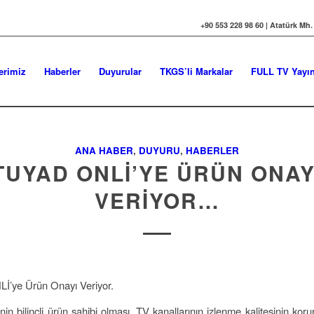
+90 553 228 98 60 | Atatürk Mh.
erimiz
Haberler
Duyurular
TKGS’li Markalar
FULL TV Yayın
ANA HABER
,
DUYURU
,
HABERLER
TUYAD ONLİ’YE ÜRÜN ONAY
VERIYOR…
’ye Ürün Onayı Veriyor.
nin bilinçli ürün sahibi olması, TV kanallarının izlenme kalitesinin ko