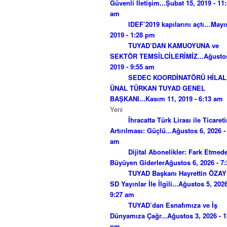
Güvenli İletişim...
Şubat 15, 2019 - 11
am
IDEF’2019 kapılarını açtı…
Mayıs
2019 - 1:28 pm
TUYAD’DAN KAMUOYUNA ve
SEKTÖR TEMSİLCİLERİMİZ...
Ağusto
2019 - 9:55 am
SEDEC KOORDİNATÖRÜ HİLAL
ÜNAL TÜRKAN TUYAD GENEL
BAŞKANI...
Kasım 11, 2019 - 6:13 am
Yeni
İhracatta Türk Lirası ile Ticaret
Artırılması: Güçlü...
Ağustos 6, 2026 -
am
Dijital Abonelikler: Fark Etmed
Büyüyen Giderler
Ağustos 6, 2026 - 7
TUYAD Başkanı Hayrettin ÖZA
SD Yayınlar İle İlgili...
Ağustos 5, 2026
9:27 am
TUYAD’dan Esnafımıza ve İş
Dünyamıza Çağr...
Ağustos 3, 2026 - 1
pm