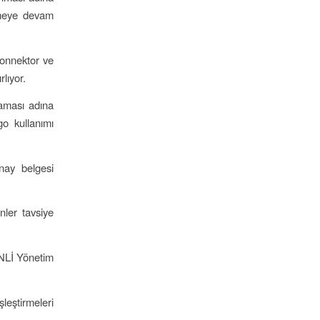
ermeye devam
-Konnektor ve
lıyor.
maması adına
o kullanımı
nay belgesi
nler tavsiye
ONLİ Yönetim
leştirmeleri