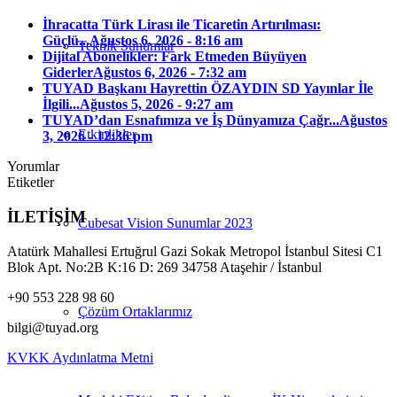
İhracatta Türk Lirası ile Ticaretin Artırılması:
Güçlü...
Ağustos 6, 2026 - 8:16 am
Teknik Sunumlar
Dijital Abonelikler: Fark Etmeden Büyüyen
Giderler
Ağustos 6, 2026 - 7:32 am
TUYAD Başkanı Hayrettin ÖZAYDIN SD Yayınlar İle
İlgili...
Ağustos 5, 2026 - 9:27 am
TUYAD’dan Esnafımıza ve İş Dünyamıza Çağr...
Ağustos
Etkinlikler
3, 2026 - 12:36 pm
Yorumlar
Etiketler
İLETİŞİM
Cubesat Vision Sunumlar 2023
Atatürk Mahallesi Ertuğrul Gazi Sokak Metropol İstanbul Sitesi C1
Blok Apt. No:2B K:16 D: 269 34758 Ataşehir / İstanbul
+90 553 228 98 60
Çözüm Ortaklarımız
bilgi@tuyad.org
KVKK Aydınlatma Metni