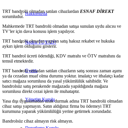
TRT bandrolü olmadan satılan cihazlardan
ESNAF DİREKT
Hakkımızda
sorumludur.
Mahkemede TRT bandrolü olmadan satışa sunulan uydu alıcısı ve
TV’ler için dava konusu işlem yapılıyor.
TRT bandrolü olmadan yapılan satış haksız rekabet ve hukuka
Neden TUYAD?
aykırı işlem olduğunu gösterir.
TRT bandrol ücreti ödendiği, KDV matrahı ve ÖTV matrahını da
temsil etmektedir.
TRT bandrolü olmadan satılan cihazların satış sonrası zaman aşımı
Üyelik
ya da cezadan muaf olma durumu yoktur. imalatçı ve ithalatçı kadar
satıcı mağaza sorumlusu da yasal yükümlülük sahibidir. Ve
bandrolsüz satış perakende mağazada yapıldığında mağaza
sorumlusu direkt cezai işlem ile muhataptır.
Yönetim Kurulu
Yasa dışı uygulamadan uzak durmak adına TRT bandrolü olmadan
cihaz satışı yapmayın. Satın aldığınız firma bu ödemeyi TRT
kurumuna yaparak yükümlülüğü yerine getirmek zorundadır.
Bandrolsüz cihaz almayın risk almayın.
Denetleme Kurulu