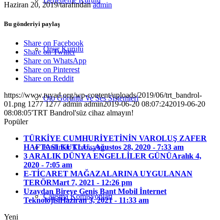
Haziran 20, 2019
/
tarafından
admin
Bu gönderiyi paylaş
Share on Facebook
Onur Kurulu
Share on Twitter
Share on WhatsApp
Share on Pinterest
Share on Reddit
https://www.tuyad.org/wp-content/uploads/2019/06/trt_bandrol-
Oto Görüntü Ve Ses Sistemleri
01.png
1277
1277
admin
admin
2019-06-20 08:07:24
2019-06-20
08:08:05
'TRT Bandrol'süz cihaz almayın!
Popüler
TÜRKİYE CUMHURİYETİNİN VAROLUŞ ZAFER
Kadınlar Komisyonu
HAFTASI KUTLU...
Ağustos 28, 2020 - 7:33 am
3 ARALIK DÜNYA ENGELLİLER GÜNÜ
Aralık 4,
2020 - 7:05 am
E-TİCARET MAĞAZALARINA UYGULANAN
TERÖR
Mart 7, 2021 - 12:26 pm
Uzaydan Bireye Geniş Bant Mobil İnternet
Çalışma Komisyonları
Teknolojisi
Haziran 3, 2021 - 11:33 am
Yeni