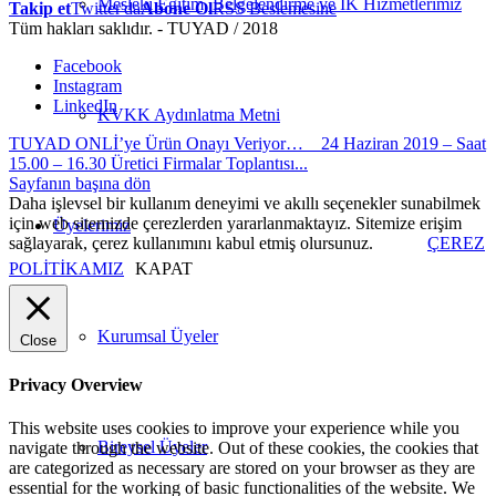
Mesleki Eğitim, Belgelendirme ve İK Hizmetlerimiz
Takip et
Twitter'da
Abone Ol
RSS Beslemesine
Tüm hakları saklıdır. - TUYAD / 2018
Facebook
Instagram
LinkedIn
KVKK Aydınlatma Metni
TUYAD ONLİ’ye Ürün Onayı Veriyor…
24 Haziran 2019 – Saat
15.00 – 16.30 Üretici Firmalar Toplantısı...
Sayfanın başına dön
Daha işlevsel bir kullanım deneyimi ve akıllı seçenekler sunabilmek
için web sitemizde çerezlerden yararlanmaktayız. Sitemize erişim
Üyelerimiz
sağlayarak, çerez kullanımını kabul etmiş olursunuz.
ÇEREZ
POLİTİKAMIZ
KAPAT
Kurumsal Üyeler
Close
Privacy Overview
This website uses cookies to improve your experience while you
Bireysel Üyeler
navigate through the website. Out of these cookies, the cookies that
are categorized as necessary are stored on your browser as they are
essential for the working of basic functionalities of the website. We