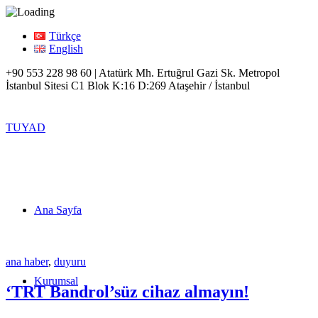
Türkçe
English
+90 553 228 98 60 | Atatürk Mh. Ertuğrul Gazi Sk. Metropol
İstanbul Sitesi C1 Blok K:16 D:269 Ataşehir / İstanbul
TUYAD
Ana Sayfa
ana haber
,
duyuru
Kurumsal
‘TRT Bandrol’süz cihaz almayın!