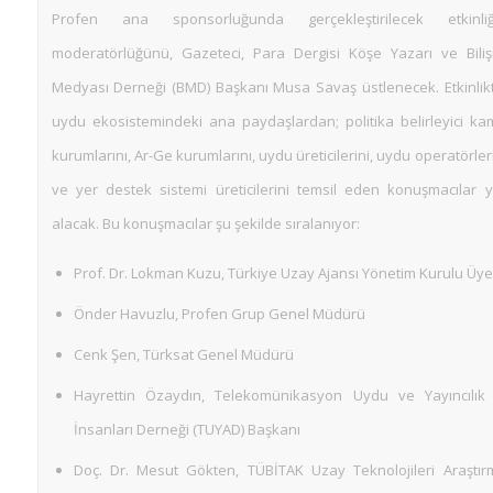
Profen ana sponsorluğunda gerçekleştirilecek etkinliğ
moderatörlüğünü, Gazeteci, Para Dergisi Köşe Yazarı ve Biliş
Medyası Derneği (BMD) Başkanı Musa Savaş üstlenecek. Etkinlikt
uydu ekosistemindeki ana paydaşlardan; politika belirleyici ka
kurumlarını, Ar-Ge kurumlarını, uydu üreticilerini, uydu operatörler
ve yer destek sistemi üreticilerini temsil eden konuşmacılar y
alacak. Bu konuşmacılar şu şekilde sıralanıyor:
Prof. Dr. Lokman Kuzu, Türkiye Uzay Ajansı Yönetim Kurulu Üye
Önder Havuzlu, Profen Grup Genel Müdürü
Cenk Şen, Türksat Genel Müdürü
Hayrettin Özaydın, Telekomünikasyon Uydu ve Yayıncılık 
İnsanları Derneği (TUYAD) Başkanı
Doç. Dr. Mesut Gökten, TÜBİTAK Uzay Teknolojileri Araştır