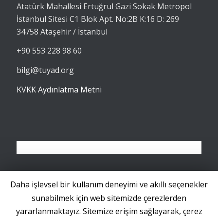
Atatürk Mahallesi Ertuğrul Gazi Sokak Metropol
İstanbul Sitesi C1 Blok Apt. No:2B K:16 D: 269
34758 Ataşehir / İstanbul
+90 553 228 98 60
bilgi@tuyad.org
KVKK Aydınlatma Metni
Takip et
Abone Ol
Daha işlevsel bir kullanım deneyimi ve akıllı seçenekler
Twitter'da
RSS Beslemesine
sunabilmek için web sitemizde çerezlerden
yararlanmaktayız. Sitemize erişim sağlayarak, çerez