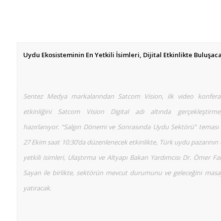
Uydu Ekosisteminin En Yetkili İsimleri, Dijital Etkinlikte Buluşac
Sentez Medya markalarından Satcom Vision, ilk video konfera
etkinliğini Satcom Vision Digital adı altında gerçekleştirme
hazırlanıyor. “Salgın Dönemi ve Sonrasında Uydu Sektörü” teması 
27 Ekim saat 10:30’da düzenlenecek etkinlikte, Türk uydu pazarının
yetkili isimleri, Ulaştırma ve Altyapı Bakan Yardımcısı Dr. Ömer Fa
Sayan ile birlikte, sektörün mevcut durumunu ve geleceğini masa
yatıracak.