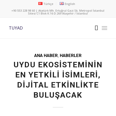
Türkçe
English
+90 553 228 98 60 | Atatürk Mh. Ertuğrul Gazi Sk. Metropol İstanbul
Sitesi C1 Blok K:16 D:269 Ataşehir / İstanbul
TUYAD
ANA HABER
,
HABERLER
UYDU EKOSISTEMININ
EN YETKILI İSIMLERI,
DIJITAL ETKINLIKTE
BULUŞACAK