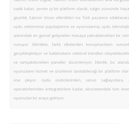
sadık kalan, çevrim içi bir platform olarak, salgın sürecinde hay
geçirildi. Satcom Vision etkinlikleri ise Türk pazarına odaklanar
uydu sektörünün paydaşlarına ve oyuncularına, uydu teknolojile
alanındaki en güncel gelişmeleri masaya yatırabilecekleri bir ze
sunuyor. Etkinlikte, farklı ülkelerden konuşmacıların sunuml
gerçekleştiriliyor ve katılımcıların sektörel trendleri izleyebilecekl
ve tartışabilecekleri paneller düzenleniyor. Etkinlik, bu aland
oyuncuların hizmet ve ürünlerini tanıtabileceği bir platform ola
öne çıkıyor. Uydu üreticilerinden, servis sağlayıcılara, 
operatörlerinden entegratörlere kadar, ekosistemdeki tüm önem
oyuncuları bir araya getiriyor.