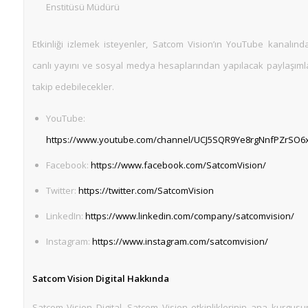
Enstitüsü Müdürü
Etkinliği izlemek isteyenler, Satcom Vision’ın YouTube kanalınd
canlı yayını ve sosyal medya hesaplarından yapılacak paylaşımla
takip edebilecekler.
YouTube:
https://www.youtube.com/channel/UCJ5SQR9Ye8rgNnfPZrSO6
Facebook:
https://www.facebook.com/SatcomVision/
Twitter:
https://twitter.com/SatcomVision
LinkedIn:
https://www.linkedin.com/company/satcomvision/
Instagram:
https://www.instagram.com/satcomvision/
Satcom Vision Digital Hakkında
Satcom Vision Digital, Satcom Vision etkinliklerinin ana kurgus