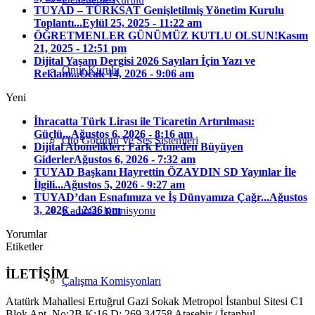
TUYAD – TÜRKSAT Genişletilmiş Yönetim Kurulu
Toplantı...
Eylül 25, 2025 - 11:22 am
ÖĞRETMENLER GÜNÜMÜZ KUTLU OLSUN!
Kasım
21, 2025 - 12:51 pm
Dijital Yaşam Dergisi 2026 Sayıları İçin Yazı ve
Onur Kurulu
Reklam...
Ocak 14, 2026 - 9:06 am
Yeni
İhracatta Türk Lirası ile Ticaretin Artırılması:
Güçlü...
Ağustos 6, 2026 - 8:16 am
Oto Görüntü Ve Ses Sistemleri
Dijital Abonelikler: Fark Etmeden Büyüyen
Giderler
Ağustos 6, 2026 - 7:32 am
TUYAD Başkanı Hayrettin ÖZAYDIN SD Yayınlar İle
İlgili...
Ağustos 5, 2026 - 9:27 am
TUYAD’dan Esnafımıza ve İş Dünyamıza Çağr...
Ağustos
3, 2026 - 12:36 pm
Kadınlar Komisyonu
Yorumlar
Etiketler
İLETİŞİM
Çalışma Komisyonları
Atatürk Mahallesi Ertuğrul Gazi Sokak Metropol İstanbul Sitesi C1
Blok Apt. No:2B K:16 D: 269 34758 Ataşehir / İstanbul