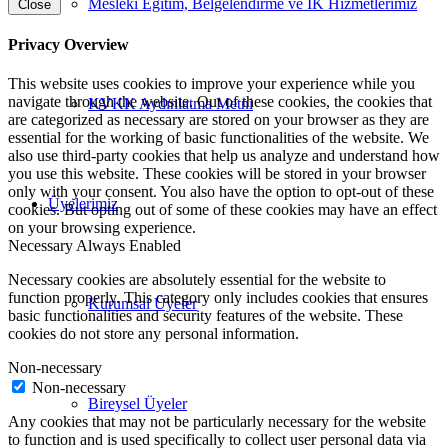
Mesleki Eğitim, Belgelendirme ve İK Hizmetlerimiz
Close
Privacy Overview
This website uses cookies to improve your experience while you
navigate through the website. Out of these cookies, the cookies that
KVKK Aydınlatma Metni
are categorized as necessary are stored on your browser as they are
essential for the working of basic functionalities of the website. We
also use third-party cookies that help us analyze and understand how
you use this website. These cookies will be stored in your browser
only with your consent. You also have the option to opt-out of these
Üyelerimiz
cookies. But opting out of some of these cookies may have an effect
on your browsing experience.
Necessary
Always Enabled
Necessary cookies are absolutely essential for the website to
function properly. This category only includes cookies that ensures
Kurumsal Üyeler
basic functionalities and security features of the website. These
cookies do not store any personal information.
Non-necessary
Non-necessary
Bireysel Üyeler
Any cookies that may not be particularly necessary for the website
to function and is used specifically to collect user personal data via