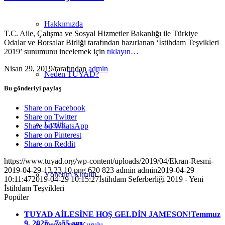
Hakkımızda
T.C. Aile, Çalışma ve Sosyal Hizmetler Bakanlığı ile Türkiye
Odalar ve Borsalar Birliği tarafından hazırlanan ‘İstihdam Teşvikleri
2019’ sunumunu incelemek için
tıklayın…
Nisan 29, 2019
/
tarafından
admin
Neden TUYAD?
Bu gönderiyi paylaş
Share on Facebook
Share on Twitter
Üyelik
Share on WhatsApp
Share on Pinterest
Share on Reddit
https://www.tuyad.org/wp-content/uploads/2019/04/Ekran-Resmi-
2019-04-29-13.23.10.png
620
823
admin
admin
2019-04-29
Yönetim Kurulu
10:11:47
2019-04-29 10:15:27
İstihdam Seferberliği 2019 - Yeni
İstihdam Teşvikleri
Popüler
TUYAD AİLESİNE HOŞ GELDİN JAMESON!
Temmuz
9, 2025 - 7:55 am
Denetleme Kurulu