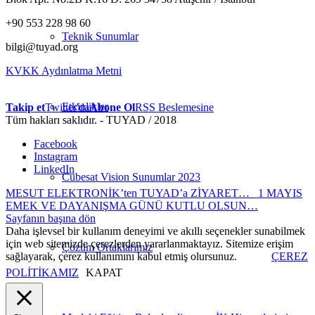
+90 553 228 98 60
Teknik Sunumlar
bilgi@tuyad.org
KVKK Aydınlatma Metni
Etkinlikler
Takip et
Twitter'da
Abone Ol
RSS Beslemesine
Tüm hakları saklıdır. - TUYAD / 2018
Facebook
Instagram
LinkedIn
Cubesat Vision Sunumlar 2023
MESUT ELEKTRONİK’ten TUYAD’a ZİYARET…
1 MAYIS
EMEK VE DAYANIŞMA GÜNÜ KUTLU OLSUN…
Sayfanın başına dön
Daha işlevsel bir kullanım deneyimi ve akıllı seçenekler sunabilmek
için web sitemizde çerezlerden yararlanmaktayız. Sitemize erişim
Çözüm Ortaklarımız
sağlayarak, çerez kullanımını kabul etmiş olursunuz.
ÇEREZ
POLİTİKAMIZ
KAPAT