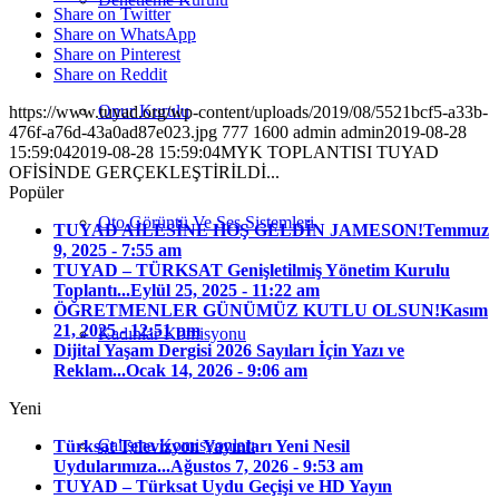
Share on Twitter
Share on WhatsApp
Share on Pinterest
Share on Reddit
Onur Kurulu
https://www.tuyad.org/wp-content/uploads/2019/08/5521bcf5-a33b-
476f-a76d-43a0ad87e023.jpg
777
1600
admin
admin
2019-08-28
15:59:04
2019-08-28 15:59:04
MYK TOPLANTISI TUYAD
OFİSİNDE GERÇEKLEŞTİRİLDİ...
Popüler
Oto Görüntü Ve Ses Sistemleri
TUYAD AİLESİNE HOŞ GELDİN JAMESON!
Temmuz
9, 2025 - 7:55 am
TUYAD – TÜRKSAT Genişletilmiş Yönetim Kurulu
Toplantı...
Eylül 25, 2025 - 11:22 am
ÖĞRETMENLER GÜNÜMÜZ KUTLU OLSUN!
Kasım
21, 2025 - 12:51 pm
Kadınlar Komisyonu
Dijital Yaşam Dergisi 2026 Sayıları İçin Yazı ve
Reklam...
Ocak 14, 2026 - 9:06 am
Yeni
Çalışma Komisyonları
Türksat Televizyon Yayınları Yeni Nesil
Uydularımıza...
Ağustos 7, 2026 - 9:53 am
TUYAD – Türksat Uydu Geçişi ve HD Yayın