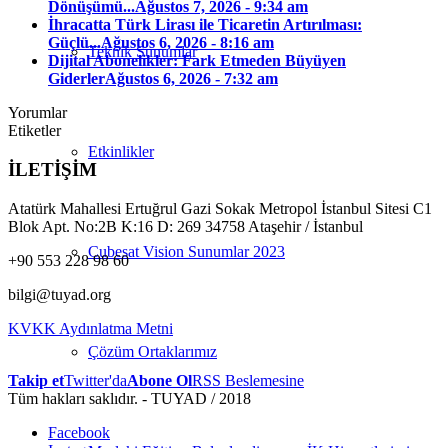
Dönüşümü...
Ağustos 7, 2026 - 9:34 am
İhracatta Türk Lirası ile Ticaretin Artırılması:
Güçlü...
Ağustos 6, 2026 - 8:16 am
Teknik Sunumlar
Dijital Abonelikler: Fark Etmeden Büyüyen
Giderler
Ağustos 6, 2026 - 7:32 am
Yorumlar
Etiketler
Etkinlikler
İLETİŞİM
Atatürk Mahallesi Ertuğrul Gazi Sokak Metropol İstanbul Sitesi C1
Blok Apt. No:2B K:16 D: 269 34758 Ataşehir / İstanbul
Cubesat Vision Sunumlar 2023
+90 553 228 98 60
bilgi@tuyad.org
KVKK Aydınlatma Metni
Çözüm Ortaklarımız
Takip et
Twitter'da
Abone Ol
RSS Beslemesine
Tüm hakları saklıdır. - TUYAD / 2018
Facebook