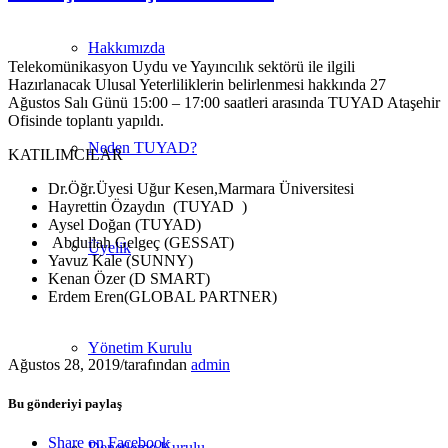
Hakkımızda
Telekomünikasyon Uydu ve Yayıncılık sektörü ile ilgili
Hazırlanacak Ulusal Yeterliliklerin belirlenmesi hakkında 27
Ağustos Salı Günü 15:00 – 17:00 saatleri arasında TUYAD Ataşehir
Ofisinde toplantı yapıldı.
Neden TUYAD?
KATILIMCILAR
Dr.Öğr.Üyesi Uğur Kesen,Marmara Üniversitesi
Hayrettin Özaydın (TUYAD )
Aysel Doğan (TUYAD)
Abdullah Gelgeç (GESSAT)
Üyelik
Yavuz Kale (SUNNY)
Kenan Özer (D SMART)
Erdem Eren(GLOBAL PARTNER)
Yönetim Kurulu
Ağustos 28, 2019
/
tarafından
admin
Bu gönderiyi paylaş
Share on Facebook
Denetleme Kurulu