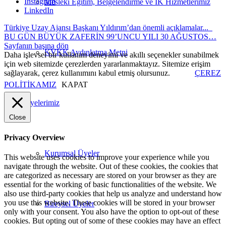
Instagram
Mesleki Eğitim, Belgelendirme ve İK Hizmetlerimiz
LinkedIn
Türkiye Uzay Ajansı Başkanı Yıldırım’dan önemli açıklamalar...
BU GÜN BÜYÜK ZAFERİN 99’UNCU YILI 30 AĞUSTOS…
Sayfanın başına dön
KVKK Aydınlatma Metni
Daha işlevsel bir kullanım deneyimi ve akıllı seçenekler sunabilmek
için web sitemizde çerezlerden yararlanmaktayız. Sitemize erişim
sağlayarak, çerez kullanımını kabul etmiş olursunuz.
ÇEREZ
POLİTİKAMIZ
KAPAT
Üyelerimiz
Close
Privacy Overview
Kurumsal Üyeler
This website uses cookies to improve your experience while you
navigate through the website. Out of these cookies, the cookies that
are categorized as necessary are stored on your browser as they are
essential for the working of basic functionalities of the website. We
also use third-party cookies that help us analyze and understand how
you use this website. These cookies will be stored in your browser
Bireysel Üyeler
only with your consent. You also have the option to opt-out of these
cookies. But opting out of some of these cookies may have an effect