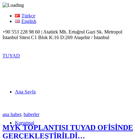
Türkçe
English
+90 553 228 98 60 | Atatürk Mh. Ertuğrul Gazi Sk. Metropol
İstanbul Sitesi C1 Blok K:16 D:269 Ataşehir / İstanbul
TUYAD
Ana Sayfa
ana haber
,
haberler
Kurumsal
MYK TOPLANTISI TUYAD OFİSİNDE
GERÇEKLEŞTİRİLDİ…