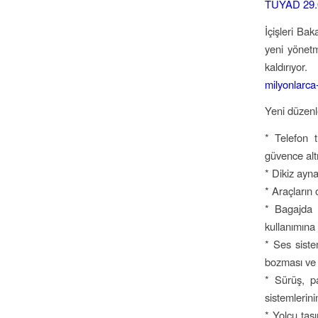
TUYAD 29.
İçişleri Ba
yeni yönetm
kaldırıyor
milyonlarca
Yeni düzenl
* Telefon 
güvence altı
* Dikiz ayna
* Araçların 
* Bagajda 
kullanımına 
* Ses siste
bozması ve b
* Sürüş, pa
sistemlerinin
* Yolcu taş