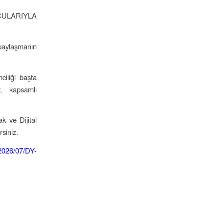
CULARIYLA
paylaşmanın
ciliği başta
, kapsamlı
k ve Dijital
siniz.
/2026/07/DY-