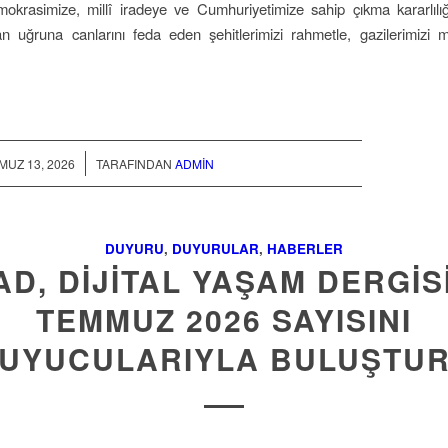
okrasimize, millî iradeye ve Cumhuriyetimize sahip çıkma kararlılığ
an uğruna canlarını feda eden şehitlerimizi rahmetle, gazilerimizi 
/
UZ 13, 2026
TARAFINDAN
ADMIN
DUYURU
,
DUYURULAR
,
HABERLER
AD, DİJİTAL YAŞAM DERGİSİ
TEMMUZ 2026 SAYISINI
UYUCULARIYLA BULUŞTU