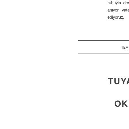
ruhuyla dem
anıyor, vat
ediyoruz.
TEMM
TUY
OK