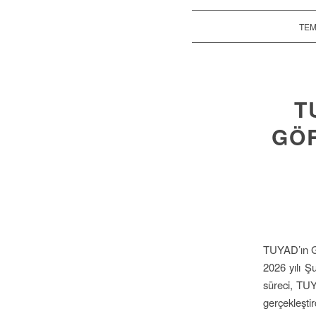
TEM
T
GÖR
TUYAD’ın G
2026 yılı Ş
süreci, TUY
gerçekleşti