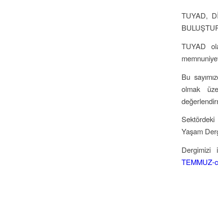
TUYAD, D
BULUŞTU
TUYAD olar
memnuniyeti
Bu sayımızd
olmak üze
değerlendir
Sektördeki 
Yaşam Dergis
Dergimizi 
TEMMUZ-co