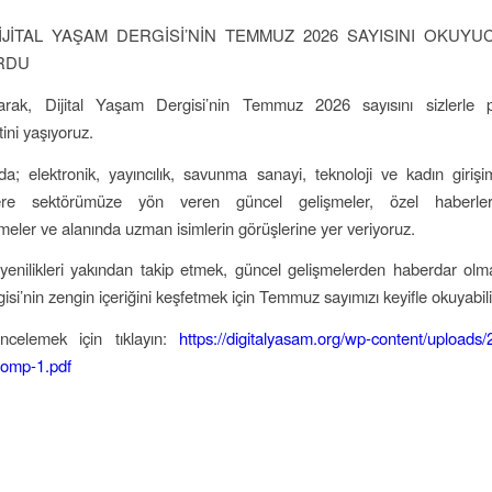
İJİTAL YAŞAM DERGİSİ’NİN TEMMUZ 2026 SAYISINI OKUYU
RDU
ak, Dijital Yaşam Dergisi’nin Temmuz 2026 sayısını sizlerle 
ni yaşıyoruz.
a; elektronik, yayıncılık, savunma sanayi, teknoloji ve kadın girişim
re sektörümüze yön veren güncel gelişmeler, özel haberler
meler ve alanında uzman isimlerin görüşlerine yer veriyoruz.
yenilikleri yakından takip etmek, güncel gelişmelerden haberdar olma
i’nin zengin içeriğini keşfetmek için Temmuz sayımızı keyifle okuyabilir
incelemek için tıklayın:
https://digitalyasam.org/wp-content/uploads
mp-1.pdf