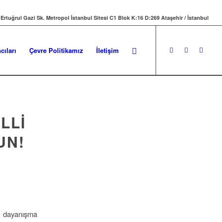
 Ertuğrul Gazi Sk. Metropol İstanbul Sitesi C1 Blok K:16 D:269 Ataşehir / İstanbul
cıları
Çevre Politikamız
İletişim
LLİ
UN!
ve dayanışma