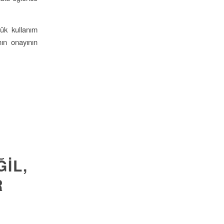
lük kullanım
nın onayının
IL,
R