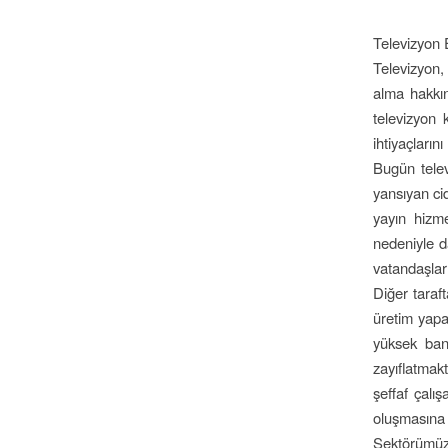
Televizyon E
Televizyon,
alma hakkını
televizyon 
ihtiyaçların
Bugün telev
yansıyan cid
yayın hizme
nedeniyle d
vatandaşlar 
Diğer taraft
üretim yapa
yüksek band
zayıflatmakt
şeffaf çalı
oluşmasına 
Sektörümüzü