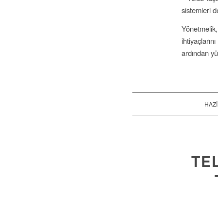
sistemleri 
Yönetmelik,
ihtiyaçları
ardından yü
HAZI
TE