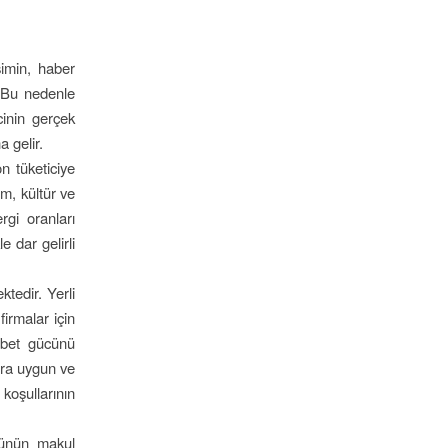
şimin, haber
r. Bu nedenle
cinin gerçek
a gelir.
n tüketiciye
im, kültür ve
rgi oranları
 dar gelirli
ktedir. Yerli
irmalar için
kabet gücünü
lara uygun ve
koşullarının
ükünün makul