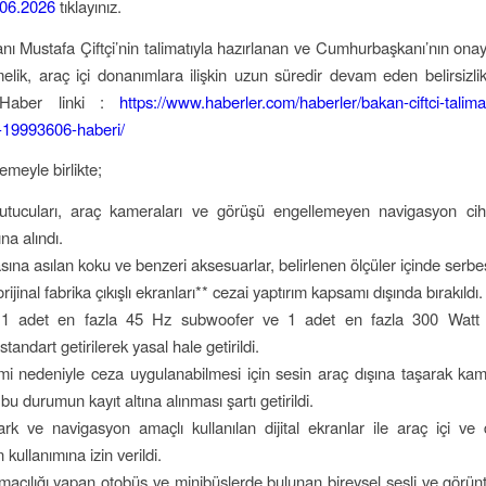
06.2026
tıklayınız.
kanı Mustafa Çiftçi’nin talimatıyla hazırlanan ve Cumhurbaşkanı’nın ona
elik, araç içi donanımlara ilişkin uzun süredir devam eden belirsizlik
. Haber linki :
https://www.haberler.com/haberler/bakan-ciftci-talimati
-19993606-haberi/
emeyle birlikte;
tutucuları, araç kameraları ve görüşü engellemeyen navigasyon ciha
na alındı.
sına asılan koku ve benzeri aksesuarlar, belirlenen ölçüler içinde serbe
orijinal fabrika çıkışlı ekranları** cezai yaptırım kapsamı dışında bırakıldı.
1 adet en fazla 45 Hz subwoofer ve 1 adet en fazla 300 Watt a
standart getirilerek yasal hale getirildi.
mi nedeniyle ceza uygulanabilmesi için sesin araç dışına taşarak k
u durumun kayıt altına alınması şartı getirildi.
rk ve navigasyon amaçlı kullanılan dijital ekranlar ile araç içi ve
 kullanımına izin verildi.
ımacılığı yapan otobüs ve minibüslerde bulunan bireysel sesli ve görün