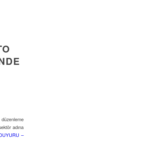
TO
INDE
at düzenleme
sektör adına
DUYURU –