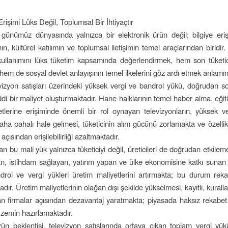
rişimi Lüks Değil, Toplumsal Bir İhtiyaçtır
 günümüz dünyasında yalnızca bir elektronik ürün değil; bilgiye eri
n, kültürel katılımın ve toplumsal iletişimin temel araçlarından biridi
kullanımını lüks tüketim kapsamında değerlendirmek, hem son tüketi
ı hem de sosyal devlet anlayışının temel ilkelerini göz ardı etmek anlamın
izyon satışları üzerindeki yüksek vergi ve bandrol yükü, doğrudan so
di bir maliyet oluşturmaktadır. Hane halklarının temel haber alma, eğit
tlerine erişiminde önemli bir rol oynayan televizyonların, yüksek ve
aha pahalı hale gelmesi, tüketicinin alım gücünü zorlamakta ve özellikle
açısından erişilebilirliği azaltmaktadır.
an bu mali yük yalnızca tüketiciyi değil, üreticileri de doğrudan etkileme
n, istihdam sağlayan, yatırım yapan ve ülke ekonomisine katkı sunan f
rol ve vergi yükleri üretim maliyetlerini artırmakta; bu durum re
adır. Üretim maliyetlerinin olağan dışı şekilde yükselmesi, kayıtlı, kural
şan firmalar açısından dezavantaj yaratmakta; piyasada haksız rekabet 
zemin hazırlamaktadır.
n beklentisi, televizyon satışlarında ortaya çıkan toplam vergi y