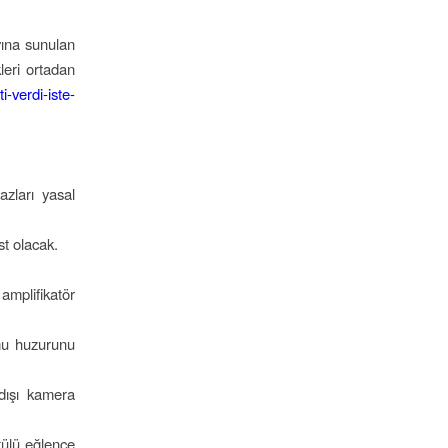
yına sunulan
leri ortadan
-verdi-iste-
zları yasal
st olacak.
mplifikatör
amu huzurunu
 dışı kamera
tülü eğlence