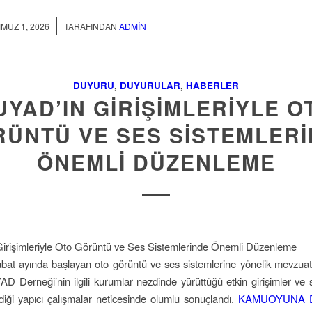
/
MUZ 1, 2026
TARAFINDAN
ADMIN
DUYURU
,
DUYURULAR
,
HABERLER
UYAD’IN GIRIŞIMLERIYLE O
ÜNTÜ VE SES SISTEMLER
ÖNEMLI DÜZENLEME
irişimleriyle Oto Görüntü ve Ses Sistemlerinde Önemli Düzenleme
ubat ayında başlayan oto görüntü ve ses sistemlerine yönelik mevzu
AD Derneği’nin ilgili kurumlar nezdinde yürüttüğü etkin girişimler ve 
rdiği yapıcı çalışmalar neticesinde olumlu sonuçlandı.
KAMUOYUNA 