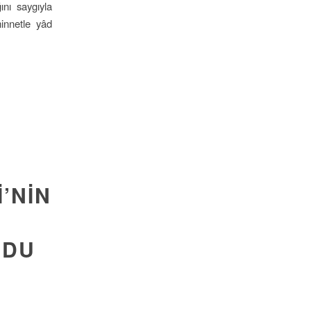
ını saygıyla
minnetle yâd
’NİN
RDU