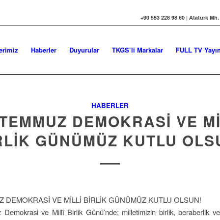
+90 553 228 98 60 | Atatürk Mh.
erimiz
Haberler
Duyurular
TKGS’li Markalar
FULL TV Yayın
HABERLER
 TEMMUZ DEMOKRASİ VE Mİ
RLİK GÜNÜMÜZ KUTLU OLS
Z DEMOKRASİ VE MİLLİ BİRLİK GÜNÜMÜZ KUTLU OLSUN!
emokrasi ve Millî Birlik Günü’nde; milletimizin birlik, beraberlik 