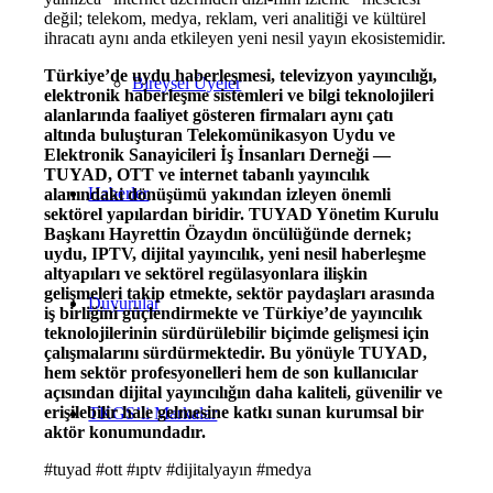
değil; telekom, medya, reklam, veri analitiği ve kültürel
ihracatı aynı anda etkileyen yeni nesil yayın ekosistemidir.
Türkiye’de uydu haberleşmesi, televizyon yayıncılığı,
Bireysel Üyeler
elektronik haberleşme sistemleri ve bilgi teknolojileri
alanlarında faaliyet gösteren firmaları aynı çatı
altında buluşturan Telekomünikasyon Uydu ve
Elektronik Sanayicileri İş İnsanları Derneği —
TUYAD, OTT ve internet tabanlı yayıncılık
Haberler
alanındaki dönüşümü yakından izleyen önemli
sektörel yapılardan biridir. TUYAD Yönetim Kurulu
Başkanı Hayrettin Özaydın öncülüğünde dernek;
uydu, IPTV, dijital yayıncılık, yeni nesil haberleşme
altyapıları ve sektörel regülasyonlara ilişkin
gelişmeleri takip etmekte, sektör paydaşları arasında
Duyurular
iş birliğini güçlendirmekte ve Türkiye’de yayıncılık
teknolojilerinin sürdürülebilir biçimde gelişmesi için
çalışmalarını sürdürmektedir. Bu yönüyle TUYAD,
hem sektör profesyonelleri hem de son kullanıcılar
açısından dijital yayıncılığın daha kaliteli, güvenilir ve
erişilebilir hale gelmesine katkı sunan kurumsal bir
TKGS’li Markalar
aktör konumundadır.
#tuyad #ott #ıptv #dijitalyayın #medya