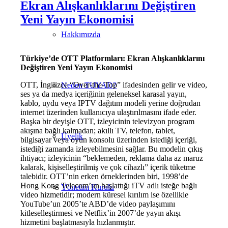
Ekran Alışkanlıklarını Değiştiren
Yeni Yayın Ekonomisi
Hakkımızda
Türkiye’de OTT Platformları: Ekran Alışkanlıklarını
Değiştiren Yeni Yayın Ekonomisi
OTT, İngilizce “Over-the-Top” ifadesinden gelir ve video,
Neden TUYAD?
ses ya da medya içeriğinin geleneksel karasal yayın,
kablo, uydu veya IPTV dağıtım modeli yerine doğrudan
internet üzerinden kullanıcıya ulaştırılmasını ifade eder.
Başka bir deyişle OTT, izleyicinin televizyon program
akışına bağlı kalmadan; akıllı TV, telefon, tablet,
Üyelik
bilgisayar veya oyun konsolu üzerinden istediği içeriği,
istediği zamanda izleyebilmesini sağlar. Bu modelin çıkış
ihtiyacı; izleyicinin “beklemeden, reklama daha az maruz
kalarak, kişiselleştirilmiş ve çok cihazlı” içerik tüketme
talebidir. OTT’nin erken örneklerinden biri, 1998’de
Hong Kong Telecom’un başlattığı iTV adlı isteğe bağlı
Yönetim Kurulu
video hizmetidir; modern küresel kırılım ise özellikle
YouTube’un 2005’te ABD’de video paylaşımını
kitleselleştirmesi ve Netflix’in 2007’de yayın akışı
hizmetini başlatmasıyla hızlanmıştır.