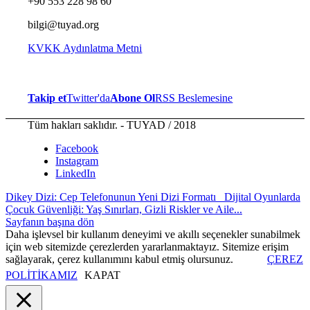
+90 553 228 98 60
bilgi@tuyad.org
KVKK Aydınlatma Metni
Takip et
Twitter'da
Abone Ol
RSS Beslemesine
Tüm hakları saklıdır. - TUYAD / 2018
Facebook
Instagram
LinkedIn
Dikey Dizi: Cep Telefonunun Yeni Dizi Formatı
Dijital Oyunlarda
Çocuk Güvenliği: Yaş Sınırları, Gizli Riskler ve Aile...
Sayfanın başına dön
Daha işlevsel bir kullanım deneyimi ve akıllı seçenekler sunabilmek
için web sitemizde çerezlerden yararlanmaktayız. Sitemize erişim
sağlayarak, çerez kullanımını kabul etmiş olursunuz.
ÇEREZ
POLİTİKAMIZ
KAPAT