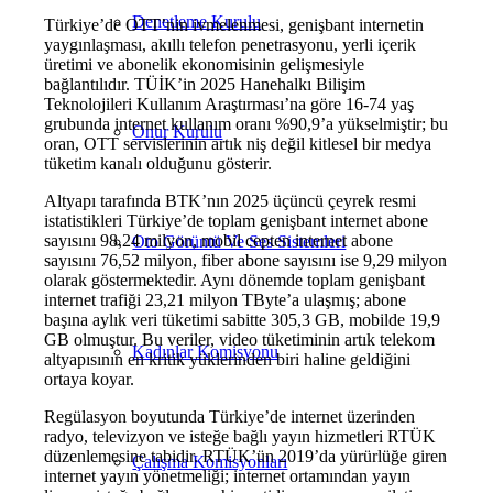
Denetleme Kurulu
Türkiye’de OTT’nin ivmelenmesi, genişbant internetin
yaygınlaşması, akıllı telefon penetrasyonu, yerli içerik
üretimi ve abonelik ekonomisinin gelişmesiyle
bağlantılıdır. TÜİK’in 2025 Hanehalkı Bilişim
Teknolojileri Kullanım Araştırması’na göre 16-74 yaş
grubunda internet kullanım oranı %90,9’a yükselmiştir; bu
Onur Kurulu
oran, OTT servislerinin artık niş değil kitlesel bir medya
tüketim kanalı olduğunu gösterir.
Altyapı tarafında BTK’nın 2025 üçüncü çeyrek resmi
istatistikleri Türkiye’de toplam genişbant internet abone
sayısını 98,24 milyon, mobil cepten internet abone
Oto Görüntü Ve Ses Sistemleri
sayısını 76,52 milyon, fiber abone sayısını ise 9,29 milyon
olarak göstermektedir. Aynı dönemde toplam genişbant
internet trafiği 23,21 milyon TByte’a ulaşmış; abone
başına aylık veri tüketimi sabitte 305,3 GB, mobilde 19,9
GB olmuştur. Bu veriler, video tüketiminin artık telekom
Kadınlar Komisyonu
altyapısının en kritik yüklerinden biri haline geldiğini
ortaya koyar.
Regülasyon boyutunda Türkiye’de internet üzerinden
radyo, televizyon ve isteğe bağlı yayın hizmetleri RTÜK
düzenlemesine tabidir. RTÜK’ün 2019’da yürürlüğe giren
Çalışma Komisyonları
internet yayın yönetmeliği; internet ortamından yayın