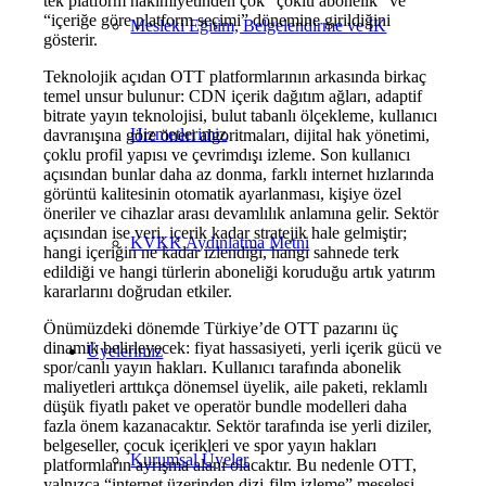
tek platform hâkimiyetinden çok “çoklu abonelik” ve
“içeriğe göre platform seçimi” dönemine girildiğini
Mesleki Eğitim, Belgelendirme ve İK
gösterir.
Teknolojik açıdan OTT platformlarının arkasında birkaç
temel unsur bulunur: CDN içerik dağıtım ağları, adaptif
bitrate yayın teknolojisi, bulut tabanlı ölçekleme, kullanıcı
Hizmetlerimiz
davranışına göre öneri algoritmaları, dijital hak yönetimi,
çoklu profil yapısı ve çevrimdışı izleme. Son kullanıcı
açısından bunlar daha az donma, farklı internet hızlarında
görüntü kalitesinin otomatik ayarlanması, kişiye özel
öneriler ve cihazlar arası devamlılık anlamına gelir. Sektör
açısından ise veri, içerik kadar stratejik hale gelmiştir;
KVKK Aydınlatma Metni
hangi içeriğin ne kadar izlendiği, hangi sahnede terk
edildiği ve hangi türlerin aboneliği koruduğu artık yatırım
kararlarını doğrudan etkiler.
Önümüzdeki dönemde Türkiye’de OTT pazarını üç
dinamik belirleyecek: fiyat hassasiyeti, yerli içerik gücü ve
Üyelerimiz
spor/canlı yayın hakları. Kullanıcı tarafında abonelik
maliyetleri arttıkça dönemsel üyelik, aile paketi, reklamlı
düşük fiyatlı paket ve operatör bundle modelleri daha
fazla önem kazanacaktır. Sektör tarafında ise yerli diziler,
belgeseller, çocuk içerikleri ve spor yayın hakları
Kurumsal Üyeler
platformların ayrışma alanı olacaktır. Bu nedenle OTT,
yalnızca “internet üzerinden dizi-film izleme” meselesi