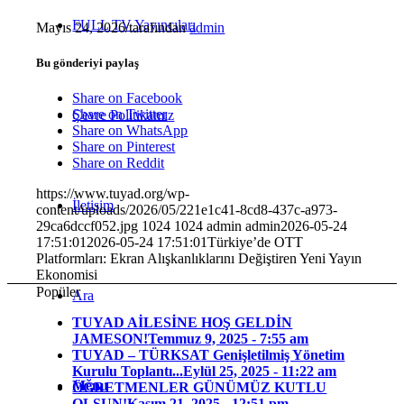
FULL TV Yayıncıları
Mayıs 24, 2026
/
tarafından
admin
Bu gönderiyi paylaş
Share on Facebook
Share on Twitter
Çevre Politikamız
Share on WhatsApp
Share on Pinterest
Share on Reddit
https://www.tuyad.org/wp-
İletişim
content/uploads/2026/05/221e1c41-8cd8-437c-a973-
29ca6dccf052.jpg
1024
1024
admin
admin
2026-05-24
17:51:01
2026-05-24 17:51:01
Türkiye’de OTT
Platformları: Ekran Alışkanlıklarını Değiştiren Yeni Yayın
Ekonomisi
Popüler
Ara
TUYAD AİLESİNE HOŞ GELDİN
JAMESON!
Temmuz 9, 2025 - 7:55 am
TUYAD – TÜRKSAT Genişletilmiş Yönetim
Kurulu Toplantı...
Eylül 25, 2025 - 11:22 am
Menu
ÖĞRETMENLER GÜNÜMÜZ KUTLU
OLSUN!
Kasım 21, 2025 - 12:51 pm