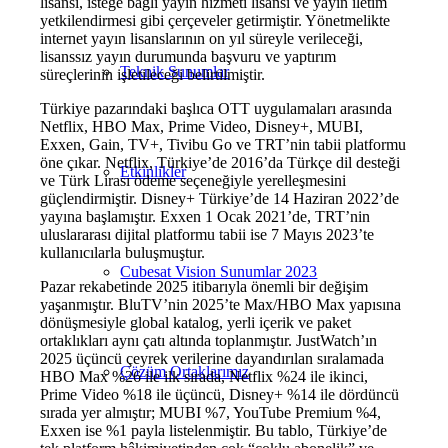
lisansı, isteğe bağlı yayın hizmeti lisansı ve yayın iletim
yetkilendirmesi gibi çerçeveler getirmiştir. Yönetmelikte
internet yayın lisanslarının on yıl süreyle verileceği,
lisanssız yayın durumunda başvuru ve yaptırım
Teknik Sunumlar
süreçlerinin işletileceği belirtilmiştir.
Türkiye pazarındaki başlıca OTT uygulamaları arasında
Netflix, HBO Max, Prime Video, Disney+, MUBI,
Exxen, Gain, TV+, Tivibu Go ve TRT’nin tabii platformu
öne çıkar. Netflix, Türkiye’de 2016’da Türkçe dil desteği
Etkinlikler
ve Türk Lirası ödeme seçeneğiyle yerelleşmesini
güçlendirmiştir. Disney+ Türkiye’de 14 Haziran 2022’de
yayına başlamıştır. Exxen 1 Ocak 2021’de, TRT’nin
uluslararası dijital platformu tabii ise 7 Mayıs 2023’te
kullanıcılarla buluşmuştur.
Cubesat Vision Sunumlar 2023
Pazar rekabetinde 2025 itibarıyla önemli bir değişim
yaşanmıştır. BluTV’nin 2025’te Max/HBO Max yapısına
dönüşmesiyle global katalog, yerli içerik ve paket
ortaklıkları aynı çatı altında toplanmıştır. JustWatch’ın
2025 üçüncü çeyrek verilerine dayandırılan sıralamada
Çözüm Ortaklarımız
HBO Max %26 ile ilk sırada, Netflix %24 ile ikinci,
Prime Video %18 ile üçüncü, Disney+ %14 ile dördüncü
sırada yer almıştır; MUBI %7, YouTube Premium %4,
Exxen ise %1 payla listelenmiştir. Bu tablo, Türkiye’de