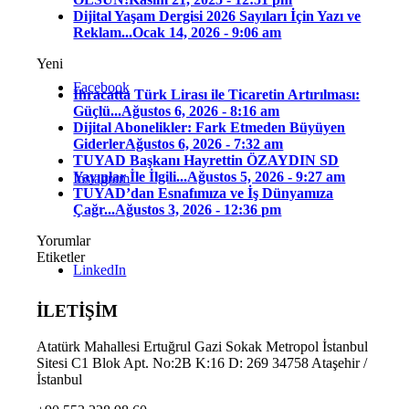
Dijital Yaşam Dergisi 2026 Sayıları İçin Yazı ve
Reklam...
Ocak 14, 2026 - 9:06 am
Yeni
Facebook
İhracatta Türk Lirası ile Ticaretin Artırılması:
Güçlü...
Ağustos 6, 2026 - 8:16 am
Dijital Abonelikler: Fark Etmeden Büyüyen
Giderler
Ağustos 6, 2026 - 7:32 am
TUYAD Başkanı Hayrettin ÖZAYDIN SD
Yayınlar İle İlgili...
Ağustos 5, 2026 - 9:27 am
Instagram
TUYAD’dan Esnafımıza ve İş Dünyamıza
Çağr...
Ağustos 3, 2026 - 12:36 pm
Yorumlar
Etiketler
LinkedIn
İLETİŞİM
Atatürk Mahallesi Ertuğrul Gazi Sokak Metropol İstanbul
Sitesi C1 Blok Apt. No:2B K:16 D: 269 34758 Ataşehir /
İstanbul