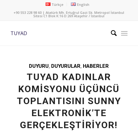
Türkçe
English
+90 553 228 98 60 | Atatürk Mh. Ertuğrul Gazi Sk. Metropol İstanbul
Sitesi C1 Blok K:16 D:269 Ataşehir / İstanbul
TUYAD
DUYURU
,
DUYURULAR
,
HABERLER
TUYAD KADINLAR
KOMISYONU ÜÇÜNCÜ
TOPLANTISINI SUNNY
ELEKTRONIK’TE
GERÇEKLEŞTIRIYOR!