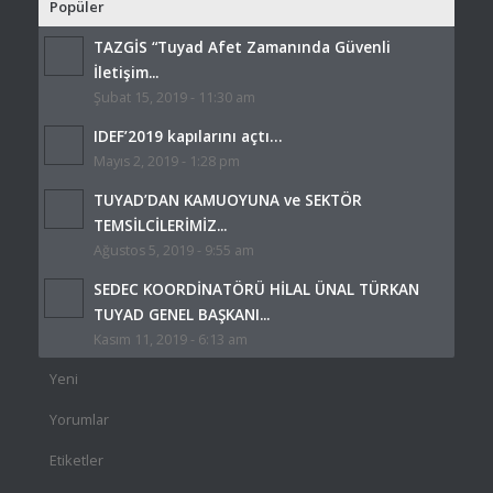
Popüler
TAZGİS “Tuyad Afet Zamanında Güvenli
İletişim...
Şubat 15, 2019 - 11:30 am
IDEF’2019 kapılarını açtı…
Mayıs 2, 2019 - 1:28 pm
TUYAD’DAN KAMUOYUNA ve SEKTÖR
TEMSİLCİLERİMİZ...
Ağustos 5, 2019 - 9:55 am
SEDEC KOORDİNATÖRÜ HİLAL ÜNAL TÜRKAN
TUYAD GENEL BAŞKANI...
Kasım 11, 2019 - 6:13 am
Yeni
Yorumlar
Etiketler