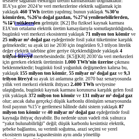
tesislere sağlanan elektriğin üretim karmasından doğmaktadır:
IEA’ya göre 2024’te veri merkezlerine elektrik sağlamak için
yaklaşık
460 TWh
üretim yapılmış; bunun yaklaşık
%30’u
kömürden, %26’sı doğal gazdan, %27’si yenilenebilirlerden,
%15’i nükleerden
gelmiştir. [K2] Bu fiziksel kaynak karması
Instagram
EIA’nın ortalama elektrik üretim katsayılarıyla somutlaştırıldığında,
bugünkü veri merkezi ekosistemi yaklaşık
71 milyon ton kömür
ve
25 milyar m³ doğal gaz
eşdeğerinde fosil yakıt tüketimine karşılık
gelmektedir; su ayak izi ise 2030 için öngörülen 9,3 trilyon litrelik
değer elektrik talebine göre geriye ölçeklendiğinde yaklaşık
4
LinkedIn
trilyon litre/yıl
mertebesindedir. [K5][K8] 2030’da veri merkezleri
için gereken elektrik üretiminin
1.000 TWh’nin üzerine
çıkması
beklenmektedir; bugünkü fosil yoğunluk değişmeden kalırsa bu,
yaklaşık
155 milyon ton kömür
,
55 milyar m³ doğal gaz
ve
9,3
trilyon litre/yıl
su ayak izi anlamına gelir. 2070 baz senaryosunda
yıllık veri merkezi elektrik ihtiyacı
2.400 TWh
seviyesine
ulaştığında, bugünkü kaynak karması korunursa karşılık gelen fosil
yük yaklaşık
372 milyon ton kömür
ve
131 milyar m³ doğal gaz
olur; ancak daha gerçekçi düşük karbonlu dönüşüm senaryosunda
fosil payının %15’e gerilemesi hâlinde dahi sistem yaklaşık
87
milyon ton kömür
ve
40 milyar m³ doğal gaz
eşdeğerinde fosil
kaynağa ihtiyaç duyabilir. Bu nedenle uzun vadeli risk yalnızca
“yakıt bulunabilirliği” değil; düşük karbonlu kesintisiz elektrik,
şebeke bağlantısı, su verimli soğutma, arazi seçimi ve yerel
ekosistem taşıma kapasitesinin aynı anda yönetilip