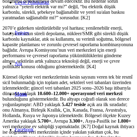
bölümünü desteklemeye devam edecektir. Bu nedenle sorun
Çevre Politikamız
yalnızca “yeterli elektrik var mı?” değil, “bu elektrik düşük
karbonlu, sürekli, şebekeye bağlanabilir ve yerel su/alan baskısı
yaratmadan sağlanabilir mi?” sorusudur. [K2]
2070’e giderken sürdürülebilir yol haritası; yenilenebilir enerji,
İletişim
batarya ve uzun süreli depolama, nükleer/SMR gibi sürekli düşük
karbonlu kaynaklar, atık ısı kullanımı, su verimli soğutma, bölgesel
kapasite planlaması ve zorunlu çevresel raporlama kombinasyonuna
bağlıdır. Avrupa Komisyonu’nun veri merkezleri için enerji
performansı ve çevresel raporlama yükümlülüklerini gündeme
alması, sektörün artık yalnızca teknoloji değil, enerji ve çevre
Ara
politikası konusu olduğunu göstermektedir. [K4]
Küresel ölçekte veri merkezlerinin kesin sayısını veren tek bir resmî
sicil bulunmadığı için toplam adet, sektörel veri tabanları üzerinden
izlenmektedir; güncel veri tabanları 2025 sonu–2026 başı itibarıyla
dünyada yaklaşık
10.600–12.000+ operasyonel veri merkezi
Menu
bulunduğunu göstermektedir. Bu altyapı coğrafi olarak son derece
yoğunlaşmıştır: ABD yaklaşık
5.427 tesisle
açık ara ilk sıradadır;
onu Almanya, Birleşik Krallık, Çin, Kanada, Fransa, Avustralya,
Hollanda, Rusya ve Japonya izlemektedir. Bölgesel ölçekte Kuzey
Amerika yaklaşık
5.700+
, Avrupa
3.300+
, Asya-Pasifik ise
1.800+
veri merkezine ev sahipliği yapmaktadır. [K7] Doğal kaynak ihtiyacı
Facebook
ise doğrudan veri merkezinin içinde yakılan yakıttan çok, bu