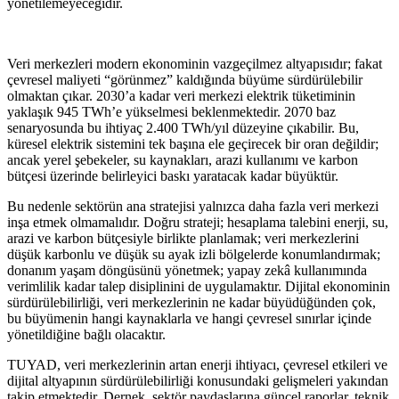
yönetilemeyeceğidir.
Veri merkezleri modern ekonominin vazgeçilmez altyapısıdır; fakat
çevresel maliyeti “görünmez” kaldığında büyüme sürdürülebilir
olmaktan çıkar. 2030’a kadar veri merkezi elektrik tüketiminin
yaklaşık 945 TWh’e yükselmesi beklenmektedir. 2070 baz
senaryosunda bu ihtiyaç 2.400 TWh/yıl düzeyine çıkabilir. Bu,
küresel elektrik sistemini tek başına ele geçirecek bir oran değildir;
ancak yerel şebekeler, su kaynakları, arazi kullanımı ve karbon
bütçesi üzerinde belirleyici baskı yaratacak kadar büyüktür.
Bu nedenle sektörün ana stratejisi yalnızca daha fazla veri merkezi
inşa etmek olmamalıdır. Doğru strateji; hesaplama talebini enerji, su,
arazi ve karbon bütçesiyle birlikte planlamak; veri merkezlerini
düşük karbonlu ve düşük su ayak izli bölgelerde konumlandırmak;
donanım yaşam döngüsünü yönetmek; yapay zekâ kullanımında
verimlilik kadar talep disiplinini de uygulamaktır. Dijital ekonominin
sürdürülebilirliği, veri merkezlerinin ne kadar büyüdüğünden çok,
bu büyümenin hangi kaynaklarla ve hangi çevresel sınırlar içinde
yönetildiğine bağlı olacaktır.
TUYAD, veri merkezlerinin artan enerji ihtiyacı, çevresel etkileri ve
dijital altyapının sürdürülebilirliği konusundaki gelişmeleri yakından
takip etmektedir. Dernek, sektör paydaşlarına güncel raporlar, teknik