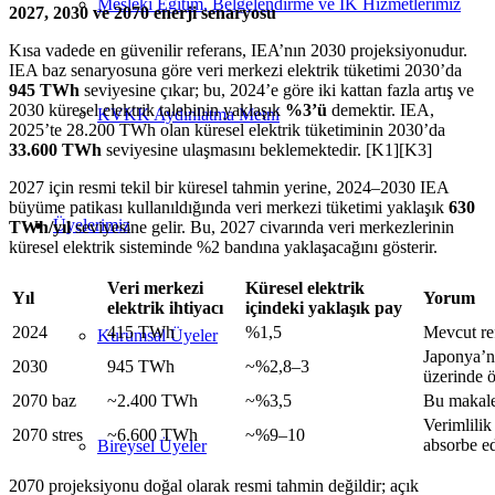
Mesleki Eğitim, Belgelendirme ve İK Hizmetlerimiz
2027, 2030 ve 2070 enerji senaryosu
Kısa vadede en güvenilir referans, IEA’nın 2030 projeksiyonudur.
IEA baz senaryosuna göre veri merkezi elektrik tüketimi 2030’da
945 TWh
seviyesine çıkar; bu, 2024’e göre iki kattan fazla artış ve
2030 küresel elektrik talebinin yaklaşık
%3’ü
demektir. IEA,
KVKK Aydınlatma Metni
2025’te 28.200 TWh olan küresel elektrik tüketiminin 2030’da
33.600 TWh
seviyesine ulaşmasını beklemektedir. [K1][K3]
2027 için resmi tekil bir küresel tahmin yerine, 2024–2030 IEA
büyüme patikası kullanıldığında veri merkezi tüketimi yaklaşık
630
Üyelerimiz
TWh/yıl
seviyesine gelir. Bu, 2027 civarında veri merkezlerinin
küresel elektrik sisteminde %2 bandına yaklaşacağını gösterir.
Veri merkezi
Küresel elektrik
Yıl
Yorum
elektrik ihtiyacı
içindeki yaklaşık pay
2024
415 TWh
%1,5
Mevcut re
Kurumsal Üyeler
Japonya’nı
2030
945 TWh
~%2,8–3
üzerinde 
2070 baz
~2.400 TWh
~%3,5
Bu makale
Verimlilik
2070 stres
~6.600 TWh
~%9–10
absorbe ed
Bireysel Üyeler
2070 projeksiyonu doğal olarak resmi tahmin değildir; açık