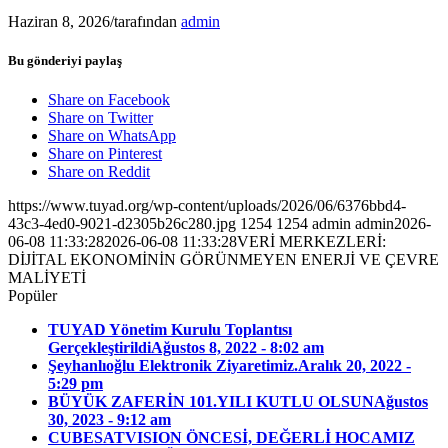
Haziran 8, 2026
/
tarafından
admin
Bu gönderiyi paylaş
Share on Facebook
Share on Twitter
Share on WhatsApp
Share on Pinterest
Share on Reddit
https://www.tuyad.org/wp-content/uploads/2026/06/6376bbd4-
43c3-4ed0-9021-d2305b26c280.jpg
1254
1254
admin
admin
2026-
06-08 11:33:28
2026-06-08 11:33:28
VERİ MERKEZLERİ:
DİJİTAL EKONOMİNİN GÖRÜNMEYEN ENERJİ VE ÇEVRE
MALİYETİ
Popüler
TUYAD Yönetim Kurulu Toplantısı
Gerçekleştirildi
Ağustos 8, 2022 - 8:02 am
Şeyhanlıoğlu Elektronik Ziyaretimiz.
Aralık 20, 2022 -
5:29 pm
BÜYÜK ZAFERİN 101.YILI KUTLU OLSUN
Ağustos
30, 2023 - 9:12 am
CUBESATVISION ÖNCESİ, DEĞERLİ HOCAMIZ