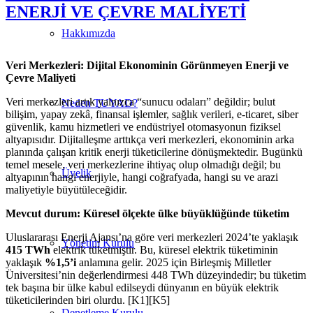
ENERJİ VE ÇEVRE MALİYETİ
Hakkımızda
Veri Merkezleri: Dijital Ekonominin Görünmeyen Enerji ve
Çevre Maliyeti
Veri merkezleri artık yalnızca “sunucu odaları” değildir; bulut
Neden TUYAD?
bilişim, yapay zekâ, finansal işlemler, sağlık verileri, e-ticaret, siber
güvenlik, kamu hizmetleri ve endüstriyel otomasyonun fiziksel
altyapısıdır. Dijitalleşme arttıkça veri merkezleri, ekonominin arka
planında çalışan kritik enerji tüketicilerine dönüşmektedir. Bugünkü
temel mesele, veri merkezlerine ihtiyaç olup olmadığı değil; bu
Üyelik
altyapının hangi enerjiyle, hangi coğrafyada, hangi su ve arazi
maliyetiyle büyütüleceğidir.
Mevcut durum: Küresel ölçekte ülke büyüklüğünde tüketim
Uluslararası Enerji Ajansı’na göre veri merkezleri 2024’te yaklaşık
Yönetim Kurulu
415 TWh
elektrik tüketmiştir. Bu, küresel elektrik tüketiminin
yaklaşık
%1,5’i
anlamına gelir. 2025 için Birleşmiş Milletler
Üniversitesi’nin değerlendirmesi 448 TWh düzeyindedir; bu tüketim
tek başına bir ülke kabul edilseydi dünyanın en büyük elektrik
tüketicilerinden biri olurdu. [K1][K5]
Denetleme Kurulu