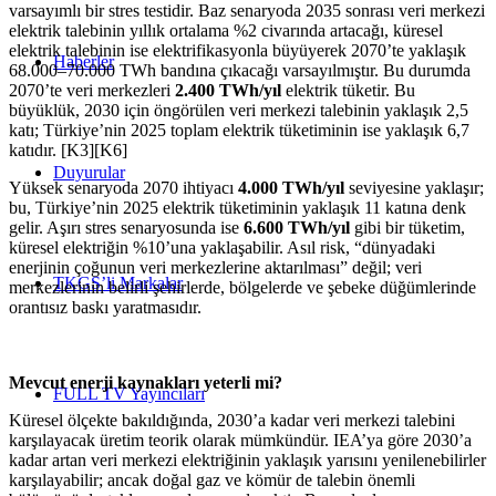
varsayımlı bir stres testidir. Baz senaryoda 2035 sonrası veri merkezi
elektrik talebinin yıllık ortalama %2 civarında artacağı, küresel
elektrik talebinin ise elektrifikasyonla büyüyerek 2070’te yaklaşık
Haberler
68.000–70.000 TWh bandına çıkacağı varsayılmıştır. Bu durumda
2070’te veri merkezleri
2.400 TWh/yıl
elektrik tüketir. Bu
büyüklük, 2030 için öngörülen veri merkezi talebinin yaklaşık 2,5
katı; Türkiye’nin 2025 toplam elektrik tüketiminin ise yaklaşık 6,7
katıdır. [K3][K6]
Duyurular
Yüksek senaryoda 2070 ihtiyacı
4.000 TWh/yıl
seviyesine yaklaşır;
bu, Türkiye’nin 2025 elektrik tüketiminin yaklaşık 11 katına denk
gelir. Aşırı stres senaryosunda ise
6.600 TWh/yıl
gibi bir tüketim,
küresel elektriğin %10’una yaklaşabilir. Asıl risk, “dünyadaki
enerjinin çoğunun veri merkezlerine aktarılması” değil; veri
TKGS’li Markalar
merkezlerinin belirli şehirlerde, bölgelerde ve şebeke düğümlerinde
orantısız baskı yaratmasıdır.
Mevcut enerji kaynakları yeterli mi?
FULL TV Yayıncıları
Küresel ölçekte bakıldığında, 2030’a kadar veri merkezi talebini
karşılayacak üretim teorik olarak mümkündür. IEA’ya göre 2030’a
kadar artan veri merkezi elektriğinin yaklaşık yarısını yenilenebilirler
karşılayabilir; ancak doğal gaz ve kömür de talebin önemli