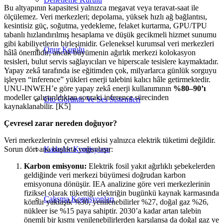
Bu altyapının kapasitesi yalnızca megavat veya teravat-saat ile
ölçülemez. Veri merkezleri; depolama, yüksek hızlı ağ bağlantısı,
kesintisiz güç, soğutma, yedekleme, felaket kurtarma, GPU/TPU
tabanlı hızlandırılmış hesaplama ve düşük gecikmeli hizmet sunumu
gibi kabiliyetlerin birleşimidir. Geleneksel kurumsal veri merkezleri
Onur Kurulu
hâlâ önemlidir; ancak büyümenin ağırlık merkezi kolokasyon
tesisleri, bulut servis sağlayıcıları ve hiperscale tesislere kaymaktadır.
Yapay zekâ tarafında ise eğitimden çok, milyarlarca günlük sorguyu
işleyen “inference” yükleri enerji talebini kalıcı hâle getirmektedir.
UNU-INWEH’e göre yapay zekâ enerji kullanımının
%80–90’ı
modeller çalıştırıldıktan sonraki inference sürecinden
Oto Görüntü Ve Ses Sistemleri
kaynaklanabilir. [K5]
Çevresel zarar nereden doğuyor?
Veri merkezlerinin çevresel etkisi yalnızca elektrik tüketimi değildir.
Sorun dört ana başlıkta yoğunlaşır:
Kadınlar Komisyonu
Karbon emisyonu:
Elektrik fosil yakıt ağırlıklı şebekelerden
geldiğinde veri merkezi büyümesi doğrudan karbon
emisyonuna dönüşür. IEA analizine göre veri merkezlerinin
fiziksel olarak tükettiği elektriğin bugünkü kaynak karmasında
Çalışma Komisyonları
kömür yaklaşık %30, yenilenebilirler %27, doğal gaz %26,
nükleer ise %15 paya sahiptir. 2030’a kadar artan talebin
önemli bir kısmı yenilenebilirlerden karşılansa da doğal gaz ve