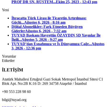
PROF DR SN. RÜSTEM...
Ekim 25, 2023 - 12:43 pm
Yeni
İhracatta Türk Lirası ile Ticaretin Artırılması:
Güçlü...
Ağustos 6, 2026 - 8:16 am
Dijital Abonelikler: Fark Etmeden Büyüyen
Giderler
Ağustos 6, 2026 - 7:32 am
TUYAD Başkanı Hayrettin ÖZAYDIN SD Yayınlar İle
İlgili...
Ağustos 5, 2026 - 9:27 am
TUYAD’dan Esnafımıza ve İş Dünyamıza Çağr...
Ağustos
3, 2026 - 12:36 pm
Yorumlar
Etiketler
İLETİŞİM
Atatürk Mahallesi Ertuğrul Gazi Sokak Metropol İstanbul Sitesi C1
Blok Apt. No:2B K:16 D: 269 34758 Ataşehir / İstanbul
+90 553 228 98 60
bilgi@tuyad.org