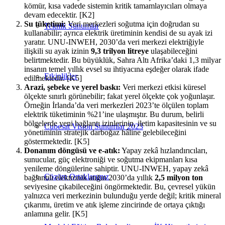
kömür, kısa vadede sistemin kritik tamamlayıcıları olmaya
devam edecektir. [K2]
Su tüketimi:
Veri merkezleri soğutma için doğrudan su
Teknik Sunumlar
kullanabilir; ayrıca elektrik üretiminin kendisi de su ayak izi
yaratır. UNU-INWEH, 2030’da veri merkezi elektriğiyle
ilişkili su ayak izinin
9,3 trilyon litreye
ulaşabileceğini
belirtmektedir. Bu büyüklük, Sahra Altı Afrika’daki 1,3 milyar
insanın temel yıllık evsel su ihtiyacına eşdeğer olarak ifade
Etkinlikler
edilmektedir. [K5]
Arazi, şebeke ve yerel baskı:
Veri merkezi etkisi küresel
ölçekte sınırlı görünebilir; fakat yerel ölçekte çok yoğunlaşır.
Örneğin İrlanda’da veri merkezleri 2023’te ölçülen toplam
elektrik tüketiminin %21’ine ulaşmıştır. Bu durum, belirli
bölgelerde yeni bağlantı izinlerinin, iletim kapasitesinin ve su
Cubesat Vision Sunumlar 2023
yönetiminin stratejik darboğaz hâline gelebileceğini
göstermektedir. [K5]
Donanım döngüsü ve e-atık:
Yapay zekâ hızlandırıcıları,
sunucular, güç elektroniği ve soğutma ekipmanları kısa
yenileme döngülerine sahiptir. UNU-INWEH, yapay zekâ
Çözüm Ortaklarımız
bağlantılı elektronik atığın 2030’da yıllık
2,5 milyon ton
seviyesine çıkabileceğini öngörmektedir. Bu, çevresel yükün
yalnızca veri merkezinin bulunduğu yerde değil; kritik mineral
çıkarımı, üretim ve atık işleme zincirinde de ortaya çıktığı
anlamına gelir. [K5]