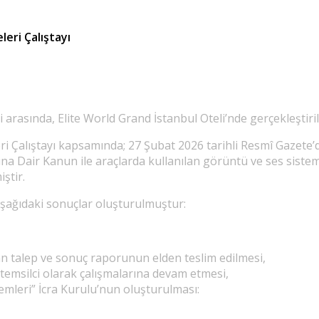
eri Çalıştayı
rasında, Elite World Grand İstanbul Oteli’nde gerçekleştiril
ri Çalıştayı kapsamında; 27 Şubat 2026 tarihli Resmî Gazete’
na Dair Kanun ile araçlarda kullanılan görüntü ve ses sisteml
ştir.
 aşağıdaki sonuçlar oluşturulmuştur:
an talep ve sonuç raporunun elden teslim edilmesi,
temsilci olarak çalışmalarına devam etmesi,
emleri” İcra Kurulu’nun oluşturulması: