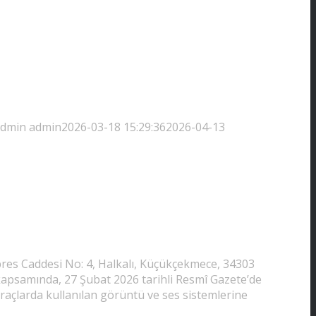
admin
admin
2026-03-18 15:29:36
2026-04-13
pres Caddesi No: 4, Halkalı, Küçükçekmece, 34303
 kapsamında, 27 Şubat 2026 tarihli Resmî Gazete’de
raçlarda kullanılan görüntü ve ses sistemlerine