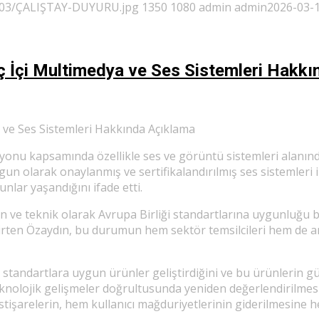
6/03/ÇALIŞTAY-DUYURU.jpg
1350
1080
admin
admin
2026-03-1
ç İçi Multimedya ve Ses Sistemleri Hakk
 ve Ses Sistemleri Hakkında Açıklama
onu kapsamında özellikle ses ve görüntü sistemleri alanın
un olarak onaylanmış ve sertifikalandırılmış ses sistemleri i
lar yaşandığını ifade etti.
an ve teknik olarak Avrupa Birliği standartlarına uygunluğu
ten Özaydın, bu durumun hem sektör temsilcileri hem de araç
 standartlara uygun ürünler geliştirdiğini ve bu ürünlerin gü
eknolojik gelişmeler doğrultusunda yeniden değerlendirilme
stişarelerin, hem kullanıcı mağduriyetlerinin giderilmesine 