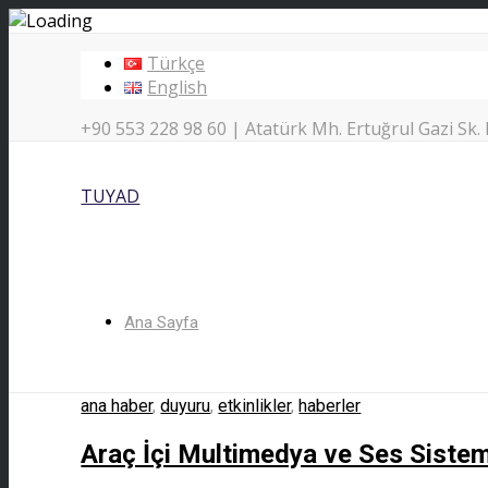
Türkçe
English
+90 553 228 98 60 | Atatürk Mh. Ertuğrul Gazi Sk. 
TUYAD
Ana Sayfa
ana haber
,
duyuru
,
etkinlikler
,
haberler
Kurumsal
Araç İçi Multimedya ve Ses Sistem