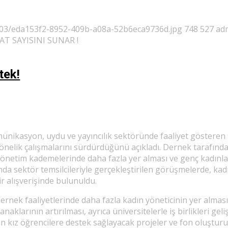
/03/eda153f2-8952-409b-a08a-52b6eca9736d.jpg
748
527
ad
AT SAYISINI SUNAR !
tek!
kasyon, uydu ve yayıncılık sektöründe faaliyet gösteren fi
önelik çalışmalarını sürdürdüğünü açıkladı. Dernek tarafınd
netim kademelerinde daha fazla yer alması ve genç kadınları
a sektör temsilcileriyle gerçekleştirilen görüşmelerde, kadın 
ir alışverişinde bulunuldu.
rnek faaliyetlerinde daha fazla kadın yöneticinin yer almasını
anaklarının artırılması, ayrıca üniversitelerle iş birlikleri g
lan kız öğrencilere destek sağlayacak projeler ve fon oluştu