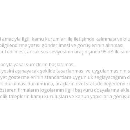
 amacıyla ilgili kamu kurumları ile iletişimde kalınması ve 
ilgilendirme yazısı gönderilmesi ve görüşlerinin alınması,
ul edilmesi, ancak ses seviyesinin araç dışında 95 dB ile sın
ıyla yasal süreçlerin başlatılması,
viyesini aşmayacak şekilde tasarlanması ve uygulanmasının 
liyet göstermelerinin standartlara uygunluk sağlayacağının d
 doldurulması durumunda, araçların özel statüde değerlendiri
österen firmaların logolarının ilgili başvuru dosyalarına ekl
elik taleplerin kamu kuruluşları ve kanun yapıcılarla görüşülm