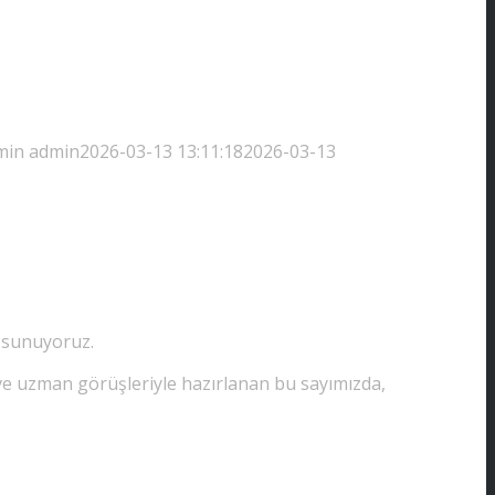
min
admin
2026-03-13 13:11:18
2026-03-13
a sunuyoruz.
 ve uzman görüşleriyle hazırlanan bu sayımızda,