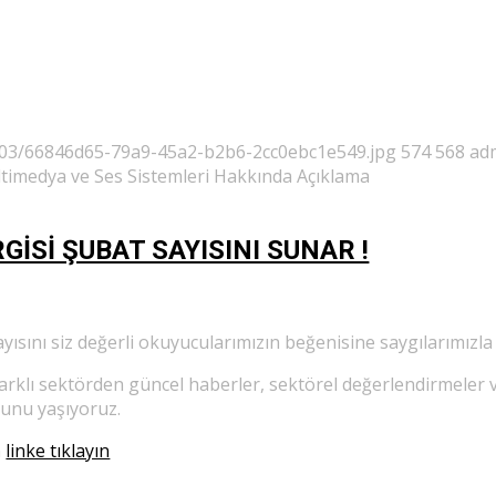
/03/66846d65-79a9-45a2-b2b6-2cc0ebc1e549.jpg
574
568
ad
ltimedya ve Ses Sistemleri Hakkında Açıklama
GİSİ ŞUBAT SAYISINI SUNAR !
yısını siz değerli okuyucularımızın beğenisine saygılarımızl
farklı sektörden güncel haberler, sektörel değerlendirmeler
ğunu yaşıyoruz.
n
linke tıklayın