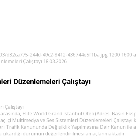
/03/d32ca775-244d-49c2-8412-436744e5f1ba.jpg
1200
1600
nlemeleri Çalıştayı 18.03.2026
leri Düzenlemeleri Çalıştayı
i Çalıştayı
rasında, Elite World Grand İstanbul Oteli (Adres: Basın Eks
aç İçi Multimedya ve Ses Sistemleri Düzenlemeleri Çalıştayı
arı Trafik Kanununda Değişiklik Yapılmasına Dair Kanun ile a
ya çıkardığı durumun değerlendirilmesi amaçlanmaktadır.