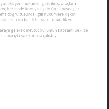
yönelik yeni hükümler getirilmiş, araçlara
 içerisinde konuya ilişkin farklı paydaşlar
klama doğrultusunda ilgili hükümlere ilişkin
mlerin ise belirli bir süre rehberlik ve
 bir araya gelerek mevcut durumun kapsamlı şekilde
esi amacıyla söz konusu çalıştay