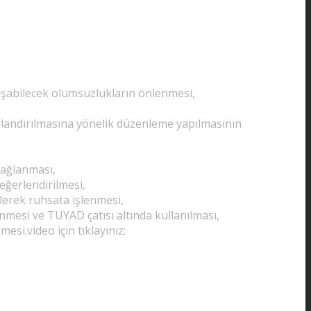
oluşabilecek olumsuzlukların önlenmesi,
ırlandırılmasına yönelik düzenleme yapılmasının
sağlanması,
eğerlendirilmesi,
lerek ruhsata işlenmesi,
enmesi ve TUYAD çatısı altında kullanılması,
esi.video için tıklayınız: