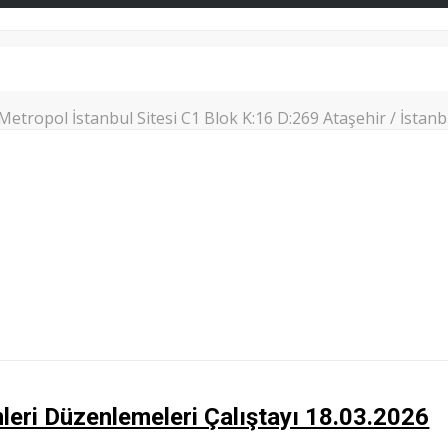
Metropol İstanbul Sitesi C1 Blok K:16 D:269 Ataşehir / İstanb
leri Düzenlemeleri Çalıştayı 18.03.2026