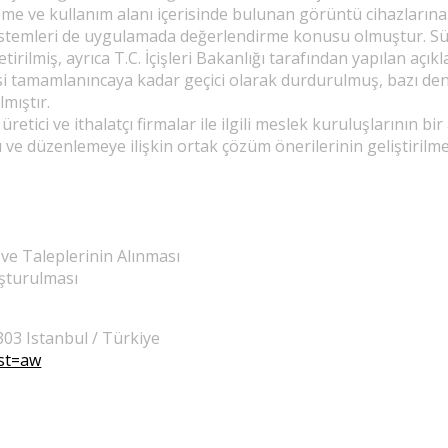
etlerimiz
me ve kullanım alanı içerisinde bulunan görüntü cihazlarına 
stemleri de uygulamada değerlendirme konusu olmuştur. Süreç
tirilmiş, ayrıca T.C. İçişleri Bakanlığı tarafından yapılan açı
tamamlanıncaya kadar geçici olarak durdurulmuş, bazı deneti
mıştır.
üretici ve ithalatçı firmalar ile ilgili meslek kuruluşlarının
ı ve düzenlemeye ilişkin ortak çözüm önerilerinin geliştirilm
 ve Taleplerinin Alınması
uşturulması
03 Istanbul / Türkiye
st=aw