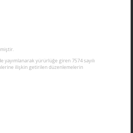
miştir.
de yayımlanarak yürürlüğe giren 7574 sayılı
erine ilişkin getirilen düzenlemelerin