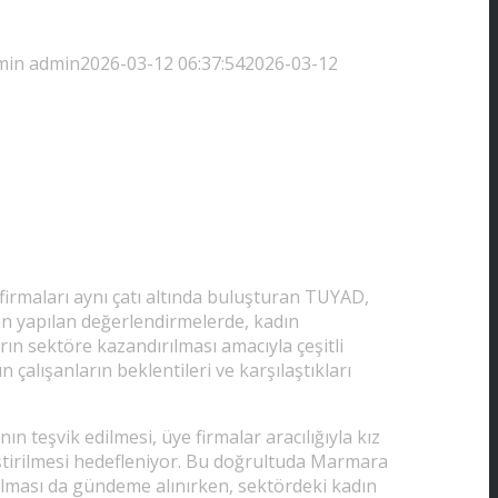
min
admin
2026-03-12 06:37:54
2026-03-12
rmaları aynı çatı altında buluşturan TUYAD,
an yapılan değerlendirmelerde, kadın
n sektöre kazandırılması amacıyla çeşitli
çalışanların beklentileri ve karşılaştıkları
n teşvik edilmesi, üye firmalar aracılığıyla kız
eliştirilmesi hedefleniyor. Bu doğrultuda Marmara
rulması da gündeme alınırken, sektördeki kadın