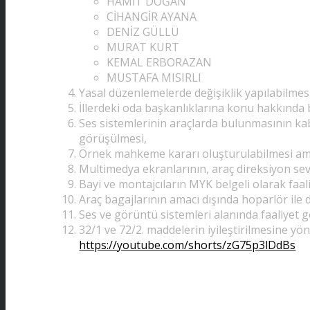
HAMİT DOĞAN
CİHANGİR AYANA
DENİZ GÜLLÜ
MURAT KURT
KEMAL ERBORAZAN
Onur Kurulu
MUSTAFA MISIRLI
Yasal düzenlemelerde değişiklik yapılabilmesi
İllerdeki oda başkanlıklarına konu hakkında b
Ses sistemlerinin araçlarda bulunmasının kab
görüşülmesi,
Oto Görüntü Ve Ses Sistemleri
Örnek mahkeme kararı oluşturulabilmesi amac
Multimedya ekranlarının, araç direksiyon se
Bayi ve montajcıların MYK belgeli olarak faa
Araç bagajlarının amacı dışında hoparlör ile
Kadınlar Komisyonu
Ses ve görüntü sistemleri alanında faaliyet g
32/1 ve 72/2. maddelerin iyileştirilmesine yön
https://youtube.com/shorts/zG75p3lDdBs
Çalışma Komisyonları