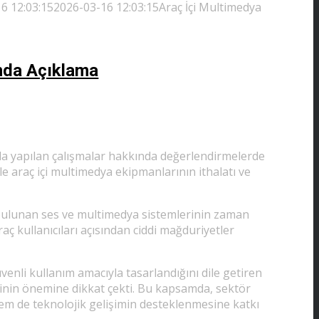
6 12:03:15
2026-03-16 12:03:15
Araç İçi Multimedya
ında Açıklama
da yapılan çalışmalar hakkında değerlendirmelerde
le araç içi multimedya ekipmanlarının ithalatı ve
 bulunan ses ve multimedya sistemlerinin zaman
 kullanıcıları açısından ciddi mağduriyetler
venli kullanım amacıyla tasarlandığını dile getiren
sinin önemine dikkat çekti. Bu kapsamda, sektör
hem de teknolojik gelişimin desteklenmesine katkı