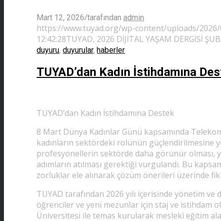
/
Mart 12, 2026
tarafından
admin
https://www.tuyad.org/wp-content/uploads/2026
Instagram
12:42:28
TUYAD, 2026 DİJİTAL YAŞAM DERGİSİ ŞUB
duyuru
,
duyurular
,
haberler
TUYAD’dan Kadın İstihdamına Des
LinkedIn
TUYAD’dan Kadın İstihdamına Destek
8 Mart Dünya Kadınlar Günü kapsamında Telekomüni
kadınların sektördeki rolünün güçlendirilmesine y
profesyonellerin sektörde daha görünür olması, yö
adımların atılması gerektiği vurgulandı. Bu kapsamd
zorluklar ele alınarak çözüm önerileri üzerinde fik
TUYAD tarafından 2026 yılı içerisinde yönetim ve de
öğrenciler ve yeni mezunlar için staj ve istihdam ol
Üniversitesi ile temas kurularak mesleki eğitim a