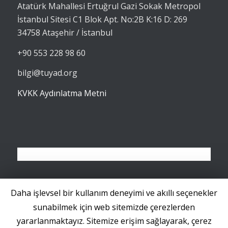
Atatürk Mahallesi Ertuğrul Gazi Sokak Metropol
İstanbul Sitesi C1 Blok Apt. No:2B K:16 D: 269
34758 Ataşehir / İstanbul
+90 553 228 98 60
bilgi@tuyad.org
KVKK Aydınlatma Metni
Takip et
Abone Ol
Daha işlevsel bir kullanım deneyimi ve akıllı seçenekler
Twitter'da
RSS Beslemesine
sunabilmek için web sitemizde çerezlerden
yararlanmaktayız. Sitemize erişim sağlayarak, çerez