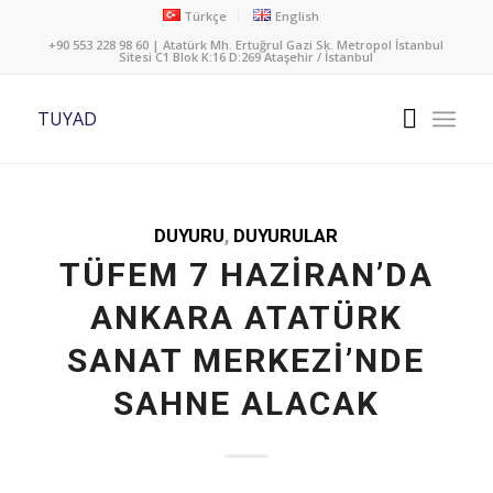
Türkçe
English
+90 553 228 98 60 | Atatürk Mh. Ertuğrul Gazi Sk. Metropol İstanbul
Sitesi C1 Blok K:16 D:269 Ataşehir / İstanbul
TUYAD
DUYURU
,
DUYURULAR
TÜFEM 7 HAZIRAN’DA
ANKARA ATATÜRK
SANAT MERKEZI’NDE
SAHNE ALACAK