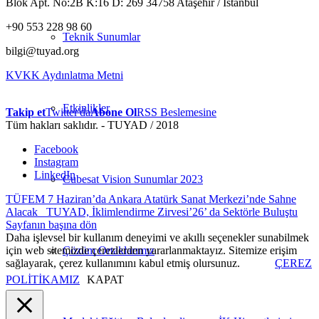
Blok Apt. No:2B K:16 D: 269 34758 Ataşehir / İstanbul
+90 553 228 98 60
Teknik Sunumlar
bilgi@tuyad.org
KVKK Aydınlatma Metni
Etkinlikler
Takip et
Twitter'da
Abone Ol
RSS Beslemesine
Tüm hakları saklıdır. - TUYAD / 2018
Facebook
Instagram
LinkedIn
Cubesat Vision Sunumlar 2023
TÜFEM 7 Haziran’da Ankara Atatürk Sanat Merkezi’nde Sahne
Alacak
TUYAD, İklimlendirme Zirvesi’26’ da Sektörle Buluştu
Sayfanın başına dön
Daha işlevsel bir kullanım deneyimi ve akıllı seçenekler sunabilmek
için web sitemizde çerezlerden yararlanmaktayız. Sitemize erişim
Çözüm Ortaklarımız
sağlayarak, çerez kullanımını kabul etmiş olursunuz.
ÇEREZ
POLİTİKAMIZ
KAPAT