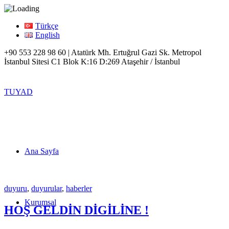
Türkçe
English
+90 553 228 98 60 | Atatürk Mh. Ertuğrul Gazi Sk. Metropol
İstanbul Sitesi C1 Blok K:16 D:269 Ataşehir / İstanbul
TUYAD
Ana Sayfa
duyuru
,
duyurular
,
haberler
Kurumsal
HOŞ GELDİN DİGİLİNE !