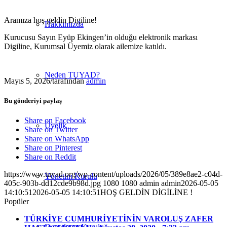
Aramıza hoş geldin Digiline!
Hakkımızda
Kurucusu Sayın Eyüp Ekingen’in olduğu elektronik markası
Digiline, Kurumsal Üyemiz olarak ailemize katıldı.
Neden TUYAD?
Mayıs 5, 2026
/
tarafından
admin
Bu gönderiyi paylaş
Share on Facebook
Üyelik
Share on Twitter
Share on WhatsApp
Share on Pinterest
Share on Reddit
https://www.tuyad.org/wp-content/uploads/2026/05/389e8ae2-c04d-
Yönetim Kurulu
405c-903b-dd12cde9b98d.jpg
1080
1080
admin
admin
2026-05-05
14:10:51
2026-05-05 14:10:51
HOŞ GELDİN DİGİLİNE !
Popüler
TÜRKİYE CUMHURİYETİNİN VAROLUŞ ZAFER
Denetleme Kurulu