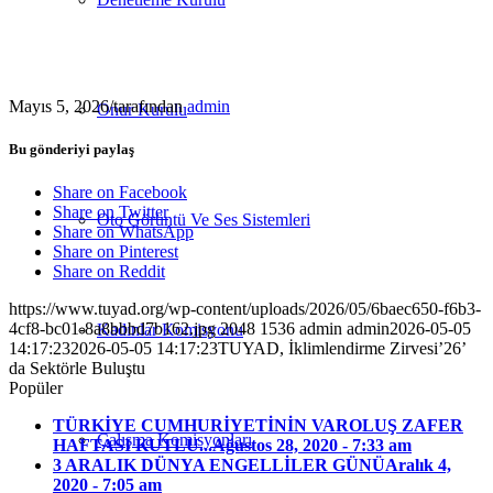
Mayıs 5, 2026
/
tarafından
admin
Onur Kurulu
Bu gönderiyi paylaş
Share on Facebook
Share on Twitter
Oto Görüntü Ve Ses Sistemleri
Share on WhatsApp
Share on Pinterest
Share on Reddit
https://www.tuyad.org/wp-content/uploads/2026/05/6baec650-f6b3-
4cf8-bc01-8a8bbbd7b162.jpg
2048
1536
admin
admin
2026-05-05
Kadınlar Komisyonu
14:17:23
2026-05-05 14:17:23
TUYAD, İklimlendirme Zirvesi’26’
da Sektörle Buluştu
Popüler
TÜRKİYE CUMHURİYETİNİN VAROLUŞ ZAFER
Çalışma Komisyonları
HAFTASI KUTLU...
Ağustos 28, 2020 - 7:33 am
3 ARALIK DÜNYA ENGELLİLER GÜNÜ
Aralık 4,
2020 - 7:05 am