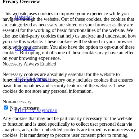
Privacy Overview
This website uses cookies to improve your experience while you
Haberler
navigate through the website. Out of these cookies, the cookies that
are categorized as necessary are stored on your browser as they are
essential for the working of basic functionalities of the website. We
also use third-party cookies that help us analyze and understand how
you use this website. These cookies will be stored in your browser
only with your consent. You also have the option to opt-out of these
Duyurular
cookies. But opting out of some of these cookies may have an effect
on your browsing experience.
Necessary
Always Enabled
Necessary cookies are absolutely essential for the website to
TKGS’li Markalar
function properly. This category only includes cookies that ensures
basic functionalities and security features of the website. These
cookies do not store any personal information.
Non-necessary
Non-necessary
FULL TV Yayıncıları
Any cookies that may not be particularly necessary for the website
to function and is used specifically to collect user personal data via
analytics, ads, other embedded contents are termed as non-necessary
cookies. It is mandatory to procure user consent prior to running