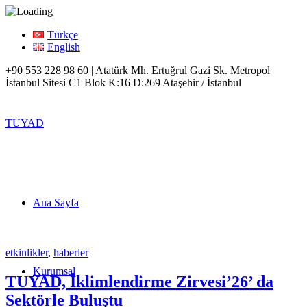
Türkçe
English
+90 553 228 98 60 | Atatürk Mh. Ertuğrul Gazi Sk. Metropol
İstanbul Sitesi C1 Blok K:16 D:269 Ataşehir / İstanbul
TUYAD
Ana Sayfa
etkinlikler
,
haberler
Kurumsal
TUYAD, İklimlendirme Zirvesi’26’ da
Sektörle Buluştu