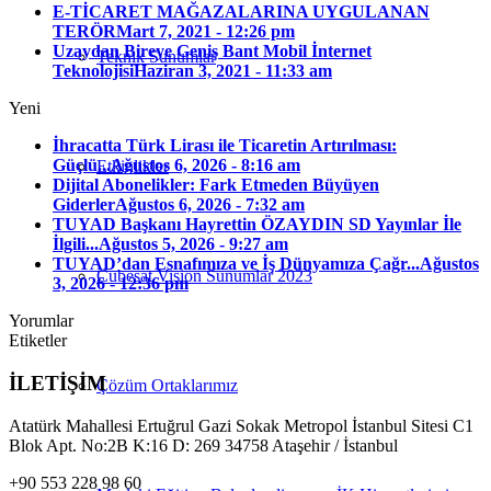
E-TİCARET MAĞAZALARINA UYGULANAN
TERÖR
Mart 7, 2021 - 12:26 pm
Uzaydan Bireye Geniş Bant Mobil İnternet
Teknik Sunumlar
Teknolojisi
Haziran 3, 2021 - 11:33 am
Yeni
İhracatta Türk Lirası ile Ticaretin Artırılması:
Güçlü...
Ağustos 6, 2026 - 8:16 am
Etkinlikler
Dijital Abonelikler: Fark Etmeden Büyüyen
Giderler
Ağustos 6, 2026 - 7:32 am
TUYAD Başkanı Hayrettin ÖZAYDIN SD Yayınlar İle
İlgili...
Ağustos 5, 2026 - 9:27 am
TUYAD’dan Esnafımıza ve İş Dünyamıza Çağr...
Ağustos
Cubesat Vision Sunumlar 2023
3, 2026 - 12:36 pm
Yorumlar
Etiketler
İLETİŞİM
Çözüm Ortaklarımız
Atatürk Mahallesi Ertuğrul Gazi Sokak Metropol İstanbul Sitesi C1
Blok Apt. No:2B K:16 D: 269 34758 Ataşehir / İstanbul
+90 553 228 98 60