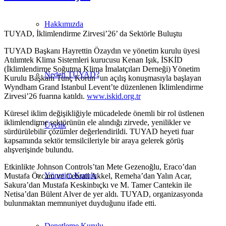
Hakkımızda
TUYAD, İklimlendirme Zirvesi’26’ da Sektörle Buluştu
TUYAD Başkanı Hayrettin Özaydın ve yönetim kurulu üyesi
Atılımtek Klima Sistemleri kurucusu Kenan Işık, İSKİD
(İklimlendirme Soğutma Klima İmalatçıları Derneği) Yönetim
Neden TUYAD?
Kurulu Başkanı Tunç Korun ‘un açılış konuşmasıyla başlayan
Wyndham Grand Istanbul Levent’te düzenlenen İklimlendirme
Zirvesi’26 fuarına katıldı.
www.iskid.org.tr
Küresel iklim değişikliğiyle mücadelede önemli bir rol üstlenen
iklimlendirme sektörünün ele alındığı zirvede, yenilikler ve
Üyelik
sürdürülebilir çözümler değerlendirildi. TUYAD heyeti fuar
kapsamında sektör temsilcileriyle bir araya gelerek görüş
alışverişinde bulundu.
Etkinlikte Johnson Controls’tan Mete Gezenoğlu, Eraco’dan
Yönetim Kurulu
Mustafa Özcam ve Cebrail Akkel, Remeha’dan Yalın Acar,
Sakura’dan Mustafa Keskinbıçkı ve M. Tamer Cantekin ile
Netisa’dan Bülent Alver de yer aldı. TUYAD, organizasyonda
bulunmaktan memnuniyet duyduğunu ifade etti.
Denetleme Kurulu