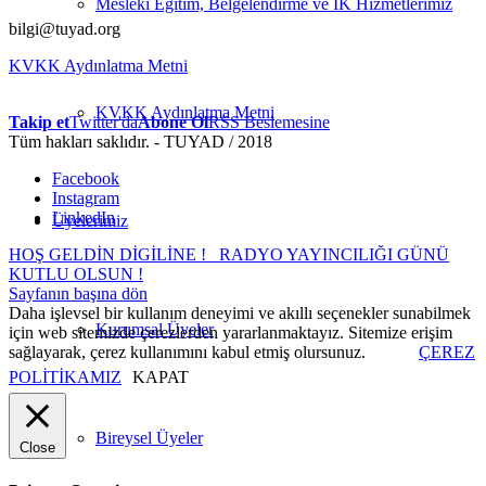
Mesleki Eğitim, Belgelendirme ve İK Hizmetlerimiz
bilgi@tuyad.org
KVKK Aydınlatma Metni
KVKK Aydınlatma Metni
Takip et
Twitter'da
Abone Ol
RSS Beslemesine
Tüm hakları saklıdır. - TUYAD / 2018
Facebook
Instagram
LinkedIn
Üyelerimiz
HOŞ GELDİN DİGİLİNE !
RADYO YAYINCILIĞI GÜNÜ
KUTLU OLSUN !
Sayfanın başına dön
Daha işlevsel bir kullanım deneyimi ve akıllı seçenekler sunabilmek
Kurumsal Üyeler
için web sitemizde çerezlerden yararlanmaktayız. Sitemize erişim
sağlayarak, çerez kullanımını kabul etmiş olursunuz.
ÇEREZ
POLİTİKAMIZ
KAPAT
Bireysel Üyeler
Close