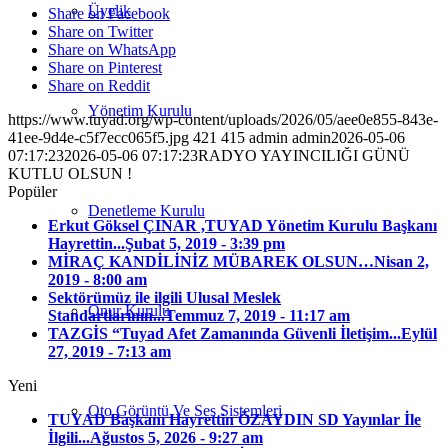
Üyelik
Share on Facebook
Share on Twitter
Share on WhatsApp
Share on Pinterest
Share on Reddit
Yönetim Kurulu
https://www.tuyad.org/wp-content/uploads/2026/05/aee0e855-843e-
41ee-9d4e-c5f7ecc065f5.jpg
421
415
admin
admin
2026-05-06
07:17:23
2026-05-06 07:17:23
RADYO YAYINCILIĞI GÜNÜ
KUTLU OLSUN !
Popüler
Denetleme Kurulu
Erkut Göksel ÇINAR ,TUYAD Yönetim Kurulu Başkanı
Hayrettin...
Şubat 5, 2019 - 3:39 pm
MİRAÇ KANDİLİNİZ MÜBAREK OLSUN…
Nisan 2,
2019 - 8:00 am
Sektörümüz ile ilgili Ulusal Meslek
Onur Kurulu
Standartlarının...
Temmuz 7, 2019 - 11:17 am
TAZGİS “Tuyad Afet Zamanında Güvenli İletişim...
Eylül
27, 2019 - 7:13 am
Yeni
Oto Görüntü Ve Ses Sistemleri
TUYAD Başkanı Hayrettin ÖZAYDIN SD Yayınlar İle
İlgili...
Ağustos 5, 2026 - 9:27 am