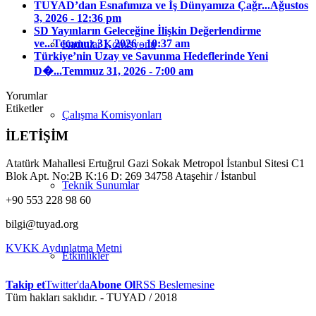
TUYAD’dan Esnafımıza ve İş Dünyamıza Çağr...
Ağustos
3, 2026 - 12:36 pm
SD Yayınların Geleceğine İlişkin Değerlendirme
ve...
Temmuz 31, 2026 - 10:37 am
Kadınlar Komisyonu
Türkiye’nin Uzay ve Savunma Hedeflerinde Yeni
D�...
Temmuz 31, 2026 - 7:00 am
Yorumlar
Etiketler
Çalışma Komisyonları
İLETİŞİM
Atatürk Mahallesi Ertuğrul Gazi Sokak Metropol İstanbul Sitesi C1
Blok Apt. No:2B K:16 D: 269 34758 Ataşehir / İstanbul
Teknik Sunumlar
+90 553 228 98 60
bilgi@tuyad.org
KVKK Aydınlatma Metni
Etkinlikler
Takip et
Twitter'da
Abone Ol
RSS Beslemesine
Tüm hakları saklıdır. - TUYAD / 2018