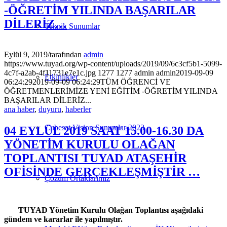
-ÖĞRETİM YILINDA BAŞARILAR
DİLERİZ…
Teknik Sunumlar
Eylül 9, 2019
/
tarafından
admin
https://www.tuyad.org/wp-content/uploads/2019/09/6c3cf5b1-5099-
4c7f-a2ab-4f11731e7e1c.jpg
1277
1277
admin
admin
2019-09-09
Etkinlikler
06:24:29
2019-09-09 06:24:29
TÜM ÖĞRENCİ VE
ÖĞRETMENLERİMİZE YENİ EĞİTİM -ÖĞRETİM YILINDA
BAŞARILAR DİLERİZ...
ana haber
,
duyuru
,
haberler
Cubesat Vision Sunumlar 2023
04 EYLÜL 2019 SAAT 15.00-16.30 DA
YÖNETİM KURULU OLAĞAN
TOPLANTISI TUYAD ATAŞEHİR
OFİSİNDE GERÇEKLEŞMİŞTİR …
Çözüm Ortaklarımız
TUYAD Yönetim Kurulu Olağan Toplantısı aşağıdaki
gündem ve kararlar ile yapılmıştır.