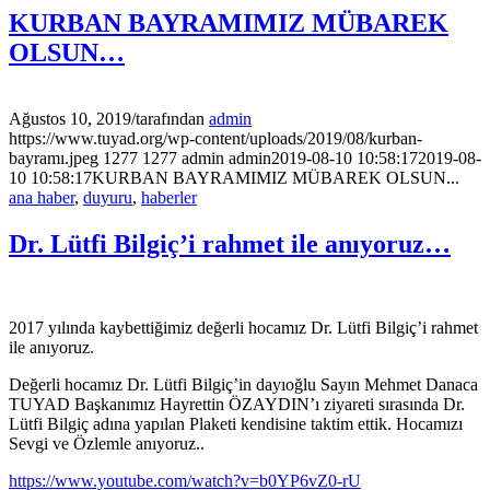
KURBAN BAYRAMIMIZ MÜBAREK
OLSUN…
Ağustos 10, 2019
/
tarafından
admin
https://www.tuyad.org/wp-content/uploads/2019/08/kurban-
bayramı.jpeg
1277
1277
admin
admin
2019-08-10 10:58:17
2019-08-
10 10:58:17
KURBAN BAYRAMIMIZ MÜBAREK OLSUN...
ana haber
,
duyuru
,
haberler
Dr. Lütfi Bilgiç’i rahmet ile anıyoruz…
2017 yılında kaybettiğimiz değerli hocamız Dr. Lütfi Bilgiç’i rahmet
ile anıyoruz.
Değerli hocamız Dr. Lütfi Bilgiç’in dayıoğlu Sayın Mehmet Danaca
TUYAD Başkanımız Hayrettin ÖZAYDIN’ı ziyareti sırasında Dr.
Lütfi Bilgiç adına yapılan Plaketi kendisine taktim ettik. Hocamızı
Sevgi ve Özlemle anıyoruz..
https://www.youtube.com/watch?v=b0YP6vZ0-rU