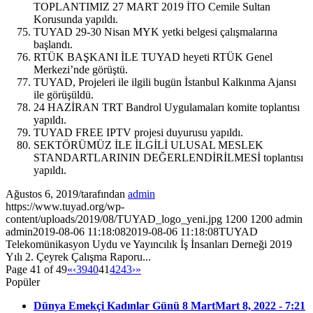
TOPLANTIMIZ 27 MART 2019 İTO Cemile Sultan
Korusunda yapıldı.
TUYAD 29-30 Nisan MYK yetki belgesi çalışmalarına
başlandı.
RTÜK BAŞKANI İLE TUYAD heyeti RTÜK Genel
Merkezi’nde görüştü.
TUYAD, Projeleri ile ilgili bugün İstanbul Kalkınma Ajansı
ile görüşüldü.
24 HAZİRAN TRT Bandrol Uygulamaları komite toplantısı
yapıldı.
TUYAD FREE IPTV projesi duyurusu yapıldı.
SEKTÖRÜMÜZ İLE İLGİLİ ULUSAL MESLEK
STANDARTLARININ DEĞERLENDİRİLMESİ toplantısı
yapıldı.
Ağustos 6, 2019
/
tarafından
admin
https://www.tuyad.org/wp-
content/uploads/2019/08/TUYAD_logo_yeni.jpg
1200
1200
admin
admin
2019-08-06 11:18:08
2019-08-06 11:18:08
TUYAD
Telekomünikasyon Uydu ve Yayıncılık İş İnsanları Derneği 2019
Yılı 2. Çeyrek Çalışma Raporu...
Page 41 of 49
«
‹
39
40
41
42
43
›
»
Popüler
Dünya Emekçi Kadınlar Günü 8 Mart
Mart 8, 2022 - 7:21