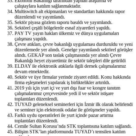
Ekonomi Bakanlığı tarafından yapılan araştırma ve
çalıştaylara katılım sağlanmaktadır.
Multiswitch alt ekipmanları ve standartları hakkında rapor
düzenlendi ve yayımlandı.
Sektör piyasa gözlem raporu basıldı ve yayımlandı.
Sektörel çeşitli bölgelerde esnaf ziyaretleri yapıldı.
PAY TV yayın hakları ülkemiz ve dünya uygulamaları
çalışması yapıldı.
Çevre atıkları, çevre bakanlığı uygulaması durduruldu ve yeni
düzenlemede yer alındı. Genelge yayımlandı sektörel görüşler
alındı. GEKAP son taslak çalışmasında yer alındı Çevre
Bakanlığı heyet ziyaretimiz ile sektör talepleri dile getirildi
ELDAY ile elektronik atıklarla ilgili dernek çalışmalarımız
devam etmektedir.
Sektör ve üye firmalar yerinde ziyaret edildi. Konu hakkında
firma eşleşmeleri yapılarak iş birliktelikler artırıldı.
2019 yılı için yurt içi ve yurt dışı fuar ve kongre tanıtım
çalışmalarımız çerçevesinde yedi il ve sektör istişare
toplantıları düzenlendi.
TUYAD geleneksel seminerleri için İzmir ilk olarak belirlendi
ve seminer için elektronik odalar ile görüşmeler yapıldı.
Farklı uydu operatörleri ile yurt içinde pazar artırma
toplantıları düzenlendi.
Cemile Sultan Korusu’nda STK toplantısına katılım sağlandı.
Bilişim STK’ları platformunda TUYAD’ı temsilen katılım