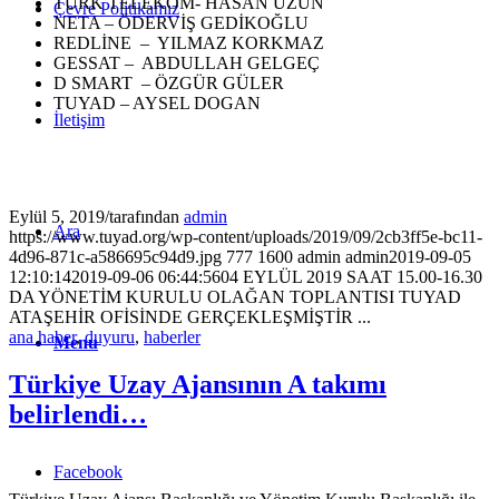
TÜRK TELEKOM- HASAN UZUN
Çevre Politikamız
NETA – ÖDERVİŞ GEDİKOĞLU
REDLİNE – YILMAZ KORKMAZ
GESSAT – ABDULLAH GELGEÇ
D SMART – ÖZGÜR GÜLER
TUYAD – AYSEL DOGAN
İletişim
Eylül 5, 2019
/
tarafından
admin
Ara
https://www.tuyad.org/wp-content/uploads/2019/09/2cb3ff5e-bc11-
4d96-871c-a586695c94d9.jpg
777
1600
admin
admin
2019-09-05
12:10:14
2019-09-06 06:44:56
04 EYLÜL 2019 SAAT 15.00-16.30
DA YÖNETİM KURULU OLAĞAN TOPLANTISI TUYAD
ATAŞEHİR OFİSİNDE GERÇEKLEŞMİŞTİR ...
ana haber
,
duyuru
,
haberler
Menu
Türkiye Uzay Ajansının A takımı
belirlendi…
Facebook