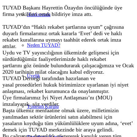
TUYAD Başkanı Hayrettin Özaydın öncülüğünde üye
firma yetkilileri ortak bildiriye imza attı.
Hakkımızda
TUYAD’dın “Haklı rekabet şartlarına uyum” çağrısına
duyarlı firmalarımız ortak kararla ‘Evet’ dedi ve haklı
rekabet kurallarına uymayı taahhüt ederek ortak imza
Neden TUYAD?
attılar.
Uydu ve TV yayıncılığının ülkemizde gelişmesi için
sürdürdüğümüz faaliyetlerimizde haklı rekabet
şartlarını göz önünde bulundurarak çalışacağımıza ve Ocak
2020 tarihinin milat olacağını kabul ediyoruz.
Üyelik
TUYAD Derneği tarafından hazırlanan ve
yasal prosedürleri hukuk birimimizce uyarlanan iyi niyet
anlaşması, rekabet kurumunca da onaylanmıştır.
Üye firmalarımız İyi Niyet Antlaşması’nı (MOU)
imzalayarak, söz verdiler.
Yönetim Kurulu
Başta ülkemiz menfaatine olmak üzere, milletimizin
yanılmadan sektör ürünlerini satın alabilmesi için
yasaların koyduğu tüm yükümlülüklere uyum adına, ‘evet’
demek için TUYAD merkezinde bir araya gelindi.
Bu çağrımıza duyarlılık göstererek karşılık veren tüm
Denetleme Kurulu