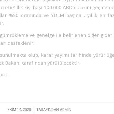
creti(Yıllık kişi başı 100.000 ABD dolarını geçmemek
ıllar %50 oranında ve YDLM başına , yıllık en f
ir.
n gümrükleme ve genelge ile belirlenen diğer giderler
rı desteklenir.
e sunulmakta olup, karar yayımı tarihinde yürürlüğe
et Bakanı tarafından yürütülecektir.
arız.
/
EKIM 14, 2020
TARAFINDAN
ADMIN