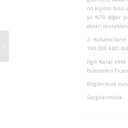
on kişinin brüt ü
yıl %70 diğer y
doları desteklen
2- Kullanıcıları
İSO SANAYİDE DİJİTAL
100.000 ABD dola
DÖNÜŞÜM ZİRVESİ
İlgili Karar ekt
hükümleri Ticar
Bilgilerinize sun
Saygılarımızla