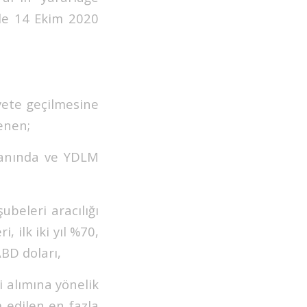
ile 14 Ekim 2020
liyete geçilmesine
lenen;
oranında ve YDLM
ubeleri aracılığı
, ilk iki yıl %70,
ABD doları,
i alımına yönelik
m edilen en fazla