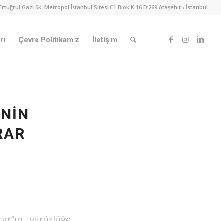
Ertuğrul Gazi Sk. Metropol İstanbul Sitesi C1 Blok K:16 D:269 Ataşehir / İstanbul
rı
Çevre Politikamız
İletişim
ININ
RAR
ar”ın yürürlüğe