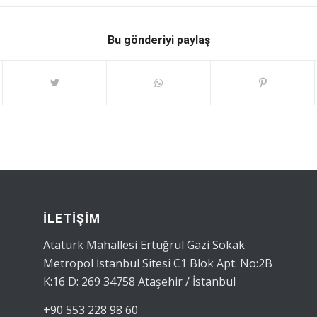
Bu gönderiyi paylaş
İLETİŞİM
Atatürk Mahallesi Ertuğrul Gazi Sokak
Metropol İstanbul Sitesi C1 Blok Apt. No:2B
K:16 D: 269 34758 Ataşehir / İstanbul
+90 553 228 98 60