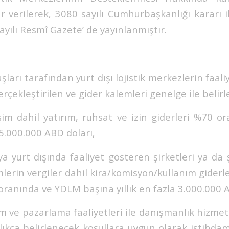
 verilerek, 3080 sayılı Cumhurbaşkanlığı kararı 
ayılı Resmî Gazete’ de yayınlanmıştır.
luşları tarafından yurt dışı lojistik merkezlerin faa
erçekleştirilen ve gider kalemleri genelge ile belir
işim dahil yatırım, ruhsat ve izin giderleri %70 
5.000.000 ABD doları,
 yurt dışında faaliyet gösteren şirketleri ya da ş
imlerin vergiler dahil kira/komisyon/kullanım giderleri
 oranında ve YDLM başına yıllık en fazla 3.000.000 
m ve pazarlama faaliyetleri ile danışmanlık hizmet
lıkça belirlenecek koşullara uygun olarak istihda