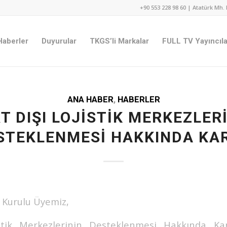
+90 553 228 98 60 | Atatürk Mh. 
Haberler
Duyurular
TKGS’li Markalar
FULL TV Yayıncıla
ANA HABER
,
HABERLER
T DIŞI LOJISTIK MERKEZLER
STEKLENMESI HAKKINDA KA
 Kurulu Üyemiz,
istik Merkezlerinin Desteklenmesi Hakkında Kar