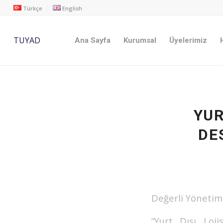
Türkçe
English
TUYAD
Ana Sayfa
Kurumsal
Üyelerimiz
YUR
DE
Değerli Yönetim
“Yurt Dışı Loj