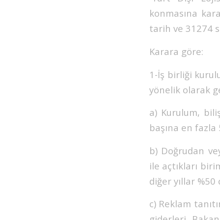
konmasına karar
tarih ve 31274 s
Karara göre:
1-İş birliği kuru
yönelik olarak g
a) Kurulum, bil
başına en fazla 
b) Doğrudan veya
ile açtıkları bir
diğer yıllar %50
c) Reklam tanıtı
giderleri, Bakan