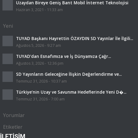
Uzaydan Bireye Geniş Bant Mobil İnternet Teknolojisi
Haziran 3, 2021 - 11:33 am
Yeni
TUYAD Başkanı Hayrettin ÖZAYDIN SD Yayınlar İle İlgili...
Ağustos 5, 2026 - 9:27 am
TUYAD’dan Esnafımıza ve İş Dünyamıza Çağr...
Ağustos 3, 2026 - 12:36 pm
SD Yayınların Geleceğine İlişkin Değerlendirme ve...
Temmuz 31, 2026 - 10:37 am
Türkiye’nin Uzay ve Savunma Hedeflerinde Yeni D�...
Temmuz 31, 2026 - 7:00 am
Yorumlar
Etiketler
İLETİŞİM