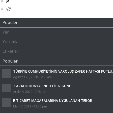
Popüler
Yeni
Yorumlar
Etiketler
Popüler
TÜRKİYE CUMHURİYETİNİN VAROLUŞ ZAFER HAFTASI KUTLU..
Ağustos 28, 2020 - 7:33 am
3 ARALIK DÜNYA ENGELLİLER GÜNÜ
Aralık 4, 2020 - 7:05 am
E-TİCARET MAĞAZALARINA UYGULANAN TERÖR
Mart 7, 2021 - 12:26 pm