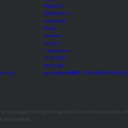
u ols...
EVFED TOPLANTISINI GERÇ
 you navigate through the website. Out of these cookies, th
functionalities
...