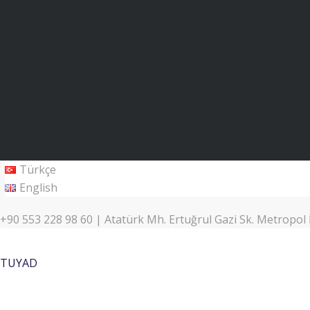
Türkçe
English
+90 553 228 98 60 | Atatürk Mh. Ertuğrul Gazi Sk. Metropol İ
TUYAD