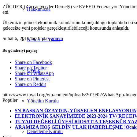
ZÜCDER (Züccaciyeciler Derneği) ve EVFED Federasyon Yönetim Kur
Hakkımızda
etti.
Ülkemizin güncel ekonomik konularının konuşulduğu toplantıda iki sek
gelecekte yeni projeler gerçekleştirilebileceği konusunda anlaşıldı.
Şubat 6, 2019
/
tarafından
admin
Neden TUYAD?
Bu gönderiyi paylaş
Share on Facebook
Share on Twitter
Üyelik
Share on WhatsApp
Share on Pinterest
Share on Reddit
https://www.tuyad.org/wp-content/uploads/2019/02/WhatsApp-Image
Popüler
Yönetim Kurulu
SN BAŞKAN ÖZAYDIN, YÜKSELEN ENFLASYONUN, 
ELEKTRONİK SANAYİMİZDE 2023-2024 TV/ RECEIV
TUYAD DEĞERLİ ÜYESİ RİOSAT’A TEŞEKKÜR YAZIS
ARAMIZA HOŞ GELDİN ULAK HABERLEŞME !
Ocak 
Denetleme Kurulu