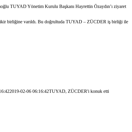
ıoğlu TUYAD Yönetim Kurulu Başkanı Hayrettin Özaydın’ı ziyaret
fikir birliğine varıldı. Bu doğrultuda TUYAD – ZÜCDER iş birliği ile
16:42
2019-02-06 06:16:42
TUYAD, ZÜCDER'i konuk etti