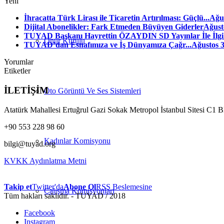
Yeni
İhracatta Türk Lirası ile Ticaretin Artırılması: Güçlü...
Ağus
Dijital Abonelikler: Fark Etmeden Büyüyen Giderler
Ağust
TUYAD Başkanı Hayrettin ÖZAYDIN SD Yayınlar İle İlgili
Onur Kurulu
TUYAD’dan Esnafımıza ve İş Dünyamıza Çağr...
Ağustos 3
Yorumlar
Etiketler
İLETİŞİM
Oto Görüntü Ve Ses Sistemleri
Atatürk Mahallesi Ertuğrul Gazi Sokak Metropol İstanbul Sitesi C1 
+90 553 228 98 60
Kadınlar Komisyonu
bilgi@tuyad.org
KVKK Aydınlatma Metni
Takip et
Twitter'da
Abone Ol
RSS Beslemesine
Çalışma Komisyonları
Tüm hakları saklıdır. - TUYAD / 2018
Facebook
Instagram