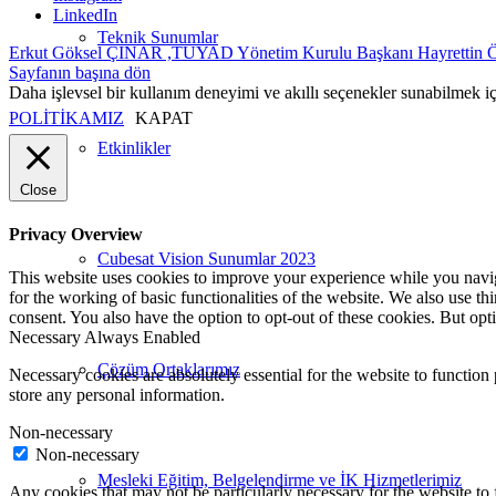
LinkedIn
Teknik Sunumlar
Erkut Göksel ÇINAR ,TUYAD Yönetim Kurulu Başkanı Hayrettin 
Sayfanın başına dön
Daha işlevsel bir kullanım deneyimi ve akıllı seçenekler sunabilmek i
POLİTİKAMIZ
KAPAT
Etkinlikler
Close
Privacy Overview
Cubesat Vision Sunumlar 2023
This website uses cookies to improve your experience while you naviga
for the working of basic functionalities of the website. We also use t
consent. You also have the option to opt-out of these cookies. But op
Necessary
Always Enabled
Çözüm Ortaklarımız
Necessary cookies are absolutely essential for the website to function 
store any personal information.
Non-necessary
Non-necessary
Mesleki Eğitim, Belgelendirme ve İK Hizmetlerimiz
Any cookies that may not be particularly necessary for the website to 