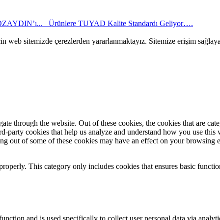
ÖZAYDIN’ı...
Ürünlere TUYAD Kalite Standardı Geliyor….
çin web sitemizde çerezlerden yararlanmaktayız. Sitemize erişim sağlay
te through the website. Out of these cookies, the cookies that are cate
hird-party cookies that help us analyze and understand how you use this
ting out of some of these cookies may have an effect on your browsing 
properly. This category only includes cookies that ensures basic functio
function and is used specifically to collect user personal data via anal