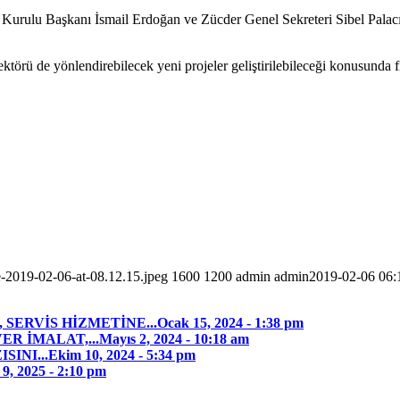
ulu Başkanı İsmail Erdoğan ve Zücder Genel Sekreteri Sibel Palac
törü de yönlendirebilecek yeni projeler geliştirilebileceği konusunda 
-2019-02-06-at-08.12.15.jpeg
1600
1200
admin
admin
2019-02-06 06:
SERVİS HİZMETİNE...
Ocak 15, 2024 - 1:38 pm
ER İMALAT,...
Mayıs 2, 2024 - 10:18 am
INI...
Ekim 10, 2024 - 5:34 pm
9, 2025 - 2:10 pm