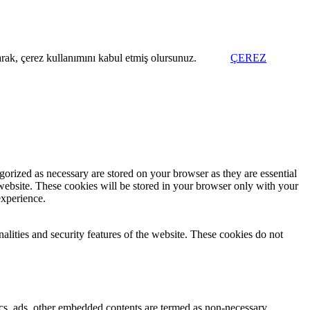
arak, çerez kullanımını kabul etmiş olursunuz.
ÇEREZ
gorized as necessary are stored on your browser as they are essential
 website. These cookies will be stored in your browser only with your
experience.
nalities and security features of the website. These cookies do not
ytics, ads, other embedded contents are termed as non-necessary