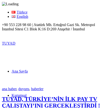
Türkçe
English
+90 553 228 98 60 | Atatürk Mh. Ertuğrul Gazi Sk. Metropol
İstanbul Sitesi C1 Blok K:16 D:269 Ataşehir / İstanbul
TUYAD
Ana Sayfa
ana haber
,
duyuru
,
haberler
Kurumsal
TUYAD, TÜRKİYE’NİN İLK PAY TV
ÇALIŞTAYI’INI GERÇEKLEŞTİRDİ !