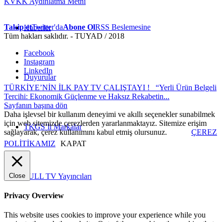
KVKK Aydınlatma Metni
Takip et
Twitter'da
Abone Ol
RSS Beslemesine
Haberler
Tüm hakları saklıdır. - TUYAD / 2018
Facebook
Instagram
LinkedIn
Duyurular
TÜRKİYE’NİN İLK PAY TV ÇALIŞTAYI !
“Yerli Ürün Belgeli
Tercihi: Ekonomik Güçlenme ve Haksız Rekabetin...
Sayfanın başına dön
Daha işlevsel bir kullanım deneyimi ve akıllı seçenekler sunabilmek
için web sitemizde çerezlerden yararlanmaktayız. Sitemize erişim
TKGS’li Markalar
sağlayarak, çerez kullanımını kabul etmiş olursunuz.
ÇEREZ
POLİTİKAMIZ
KAPAT
Close
FULL TV Yayıncıları
Privacy Overview
This website uses cookies to improve your experience while you