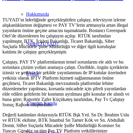
Hakkımızda
TUYAD’ın liderliğinde gerçekleştirilen çalıştay, televizyon izleme
alışkanlıklarının değişmesi ve PAY TV’lerin artmasıyla artan illegal
yayınların önüne geçme amacını taşımaktadır. Bostancı Greenpark
Otel’de düzenlenen bu çalıştayın açılışı RTÜK tarafından
yapılmıştır. BTK, İçişleri Bakanlığı, Ticaret Bakanlığı, Siber
Neden TUYAD?
Suçlarla Mücadele Şube Müdürlüğü ve diğer ilgili kuruluşlar
katılımı ile çalıştay gerçekleşmiştir.
Çalıştay, PAY TV platformlarının temel sorunlarını ele aldı ve bu
sorunlara çözüm yolları aramaya çalıştı. Özellikle, özgün içeriklerin
izinsiz ve yetkisiz bir şekilde yayınlanması ile IP kutular üzerinden
Üyelik
yetkisiz olarak IPTV Platform hizmeti sağlanmasının önüne
geçilmesi, Ticaret Bakanlığı mevzuatında platformlar lehine
düzenlemeler yapılması, korsanla mücadele için şifreli yayınlardan
elde edilen gelirlerin bir kısmının ayrılması gibi konular ele alındı ve
buna göre; Raportör Zafer Küçükateş tarafından, Pay Tv Çalıştay
Yönetim Kurulu
Sonuç Raporu oluşturuldu.
Değerli katılımları dolayısıyla RTÜK Bşk Yrd. Sn Dr. İbrahim Uslu
ve RTÜK ekibine, BTK İstanbul Sn Tamer Kök ve Sn. Abdullah
Demir, SiBer Suçlarla Mücadele ŞuBe Müdürlüğü Komiser Sn
Tuncay Gündüz ve tüm Pay TV Platform yetkililerimize
Denetleme Kurulu