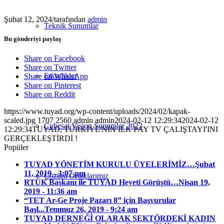
Şubat 12, 2024
/
tarafından
admin
Teknik Sunumlar
Bu gönderiyi paylaş
Share on Facebook
Share on Twitter
Etkinlikler
Share on WhatsApp
Share on Pinterest
Share on Reddit
https://www.tuyad.org/wp-content/uploads/2024/02/kapak-
scaled.jpg
1707
2560
admin
admin
2024-02-12 12:29:34
2024-02-12
Cubesat Vision Sunumlar 2023
12:29:34
TUYAD, TÜRKİYE'NİN İLK PAY TV ÇALIŞTAYI'INI
GERÇEKLEŞTİRDİ !
Popüler
TUYAD YÖNETİM KURULU ÜYELERİMİZ…
Şubat
11, 2019 - 3:07 pm
Çözüm Ortaklarımız
RTÜK Başkanı ile TUYAD Heyeti Görüştü…
Nisan 19,
2019 - 11:36 am
“TET Ar-Ge Proje Pazarı 8” için Başvurular
Başl...
Temmuz 26, 2019 - 9:24 am
TUYAD DERNEĞİ OLARAK SEKTÖRDEKİ KADIN