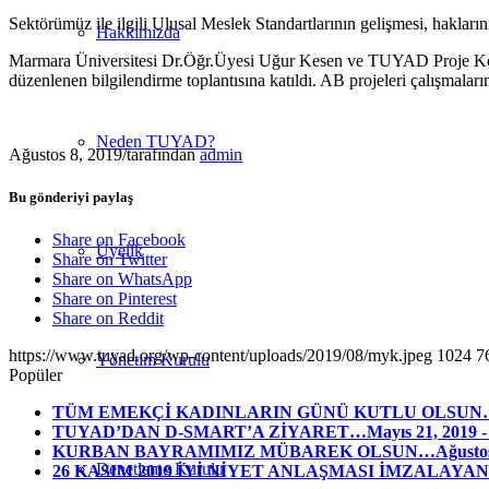
Sektörümüz ile ilgili Ulusal Meslek Standartlarının gelişmesi, haklar
Hakkımızda
Marmara Üniversitesi Dr.Öğr.Üyesi Uğur Kesen ve TUYAD Proje Koor
düzenlenen bilgilendirme toplantısına katıldı. AB projeleri çalışmaları
Neden TUYAD?
Ağustos 8, 2019
/
tarafından
admin
Bu gönderiyi paylaş
Share on Facebook
Üyelik
Share on Twitter
Share on WhatsApp
Share on Pinterest
Share on Reddit
https://www.tuyad.org/wp-content/uploads/2019/08/myk.jpeg
1024
7
Yönetim Kurulu
Popüler
TÜM EMEKÇİ KADINLARIN GÜNÜ KUTLU OLSUN
TUYAD’DAN D-SMART’A ZİYARET…
Mayıs 21, 2019 
KURBAN BAYRAMIMIZ MÜBAREK OLSUN…
Ağustos
Denetleme Kurulu
26 KASIM 2019 İYİ NİYET ANLAŞMASI İMZALAYAN