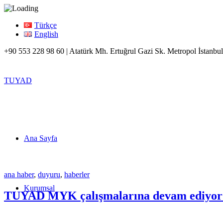
Türkçe
English
+90 553 228 98 60 | Atatürk Mh. Ertuğrul Gazi Sk. Metropol İstanbul
TUYAD
Ana Sayfa
ana haber
,
duyuru
,
haberler
Kurumsal
TUYAD MYK çalışmalarına devam ediyo