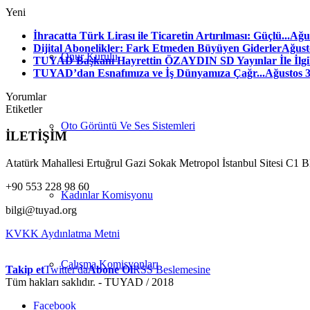
Yeni
İhracatta Türk Lirası ile Ticaretin Artırılması: Güçlü...
Ağus
Dijital Abonelikler: Fark Etmeden Büyüyen Giderler
Ağust
Onur Kurulu
TUYAD Başkanı Hayrettin ÖZAYDIN SD Yayınlar İle İlgili
TUYAD’dan Esnafımıza ve İş Dünyamıza Çağr...
Ağustos 3
Yorumlar
Etiketler
Oto Görüntü Ve Ses Sistemleri
İLETİŞİM
Atatürk Mahallesi Ertuğrul Gazi Sokak Metropol İstanbul Sitesi C1 
+90 553 228 98 60
Kadınlar Komisyonu
bilgi@tuyad.org
KVKK Aydınlatma Metni
Çalışma Komisyonları
Takip et
Twitter'da
Abone Ol
RSS Beslemesine
Tüm hakları saklıdır. - TUYAD / 2018
Facebook