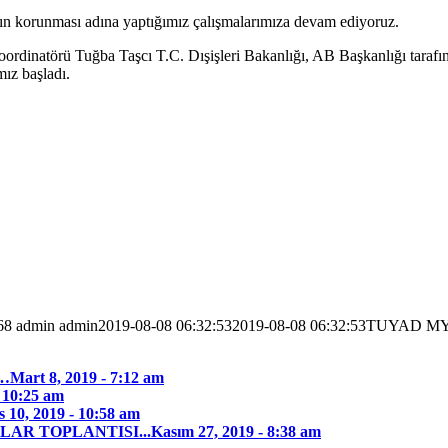
ının korunması adına yaptığımız çalışmalarımıza devam ediyoruz.
dinatörü Tuğba Taşcı T.C. Dışişleri Bakanlığı, AB Başkanlığı taraf
mız başladı.
68
admin
admin
2019-08-08 06:32:53
2019-08-08 06:32:53
TUYAD MYK ç
…
Mart 8, 2019 - 7:12 am
- 10:25 am
 10, 2019 - 10:58 am
LAR TOPLANTISI...
Kasım 27, 2019 - 8:38 am