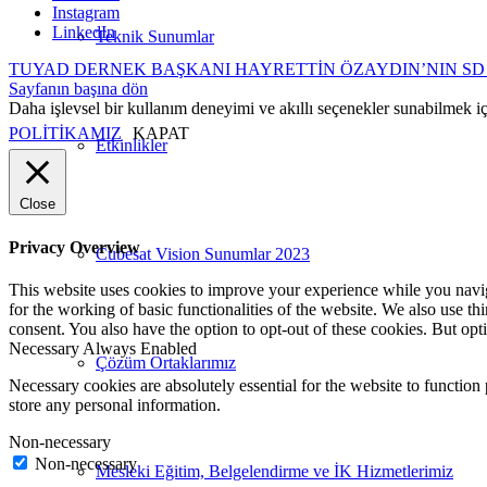
Instagram
LinkedIn
Teknik Sunumlar
TUYAD DERNEK BAŞKANI HAYRETTİN ÖZAYDIN’NIN SD -
Sayfanın başına dön
Daha işlevsel bir kullanım deneyimi ve akıllı seçenekler sunabilmek i
POLİTİKAMIZ
KAPAT
Etkinlikler
Close
Privacy Overview
Cubesat Vision Sunumlar 2023
This website uses cookies to improve your experience while you naviga
for the working of basic functionalities of the website. We also use t
consent. You also have the option to opt-out of these cookies. But op
Necessary
Always Enabled
Çözüm Ortaklarımız
Necessary cookies are absolutely essential for the website to function 
store any personal information.
Non-necessary
Non-necessary
Mesleki Eğitim, Belgelendirme ve İK Hizmetlerimiz