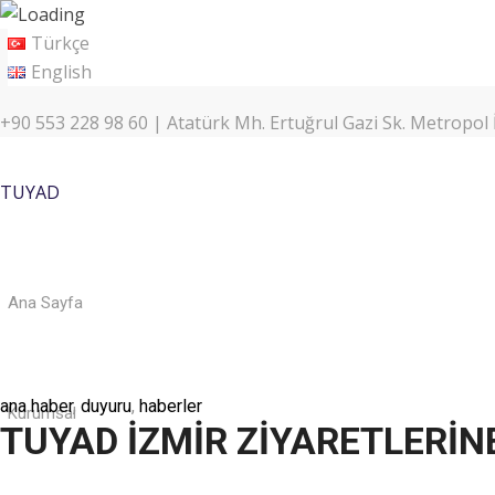
Türkçe
English
+90 553 228 98 60 | Atatürk Mh. Ertuğrul Gazi Sk. Metropol İ
TUYAD
Ana Sayfa
ana haber
,
duyuru
,
haberler
Kurumsal
TUYAD İZMİR ZİYARETLERİN