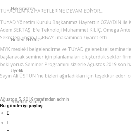
Hakkımızda
TUYAD İZMİR ZİYARETLERİNE DEVAM EDİYOR…
TUYAD Yönetim Kurulu Başkanımız Hayrettin ÖZAYDIN ile
Adem SERTAŞ, Efe Teknoloji Muhammet KILIÇ, Omega Anten Hu
Sekreteri Engin TURBAY’ı makamında ziyaret etti.
Neden TUYAD?
MYK mesleki belgelendirme ve TUYAD geleneksel seminerler
başlanacak seminer için planlamaları oluşturduk sektör firmal
bekliyoruz. Seminer Programını sizlerle Ağustos 2019 son haf
Üyelik
Sayın Ali ÜSTÜN ‘ne bizleri ağırladıkları için teşekkür eder, o
/
Ağustos 5, 2019
tarafından
admin
Yönetim Kurulu
Bu gönderiyi paylaş