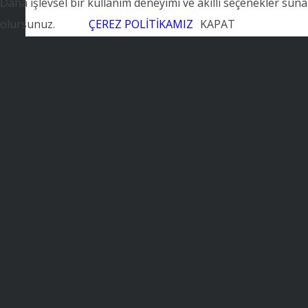
Daha işlevsel bir kullanım deneyimi ve akıllı seçenekler sun
olursunuz.
ÇEREZ POLİTİKAMIZ
KAPAT
Mesleki Eğitim, Belgelendirme ve İK Hizmetlerimiz
KVKK Aydınlatma Metni
Üyelerimiz
Kurumsal Üyeler