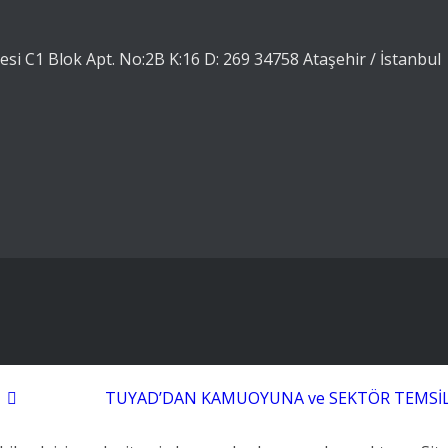
esi C1 Blok Apt. No:2B K:16 D: 269 34758 Ataşehir / İstanbul
TUYAD’DAN KAMUOYUNA ve SEKTÖR TEMSİLCİ