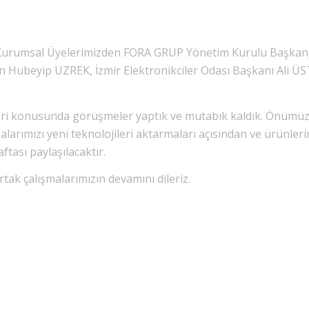
 Kurumsal Üyelerimizden FORA GRUP Yönetim Kurulu Başka
beyip UZREK, İzmir Elektronikciler Odası Başkanı Ali ÜSTÜ
i konusunda görüşmeler yaptık ve mutabık kaldık. Önümüzde
arımızı yeni teknolojileri aktarmaları açısından ve ürünlerin
tası paylaşılacaktır.
rtak çalışmalarımızın devamını dileriz.