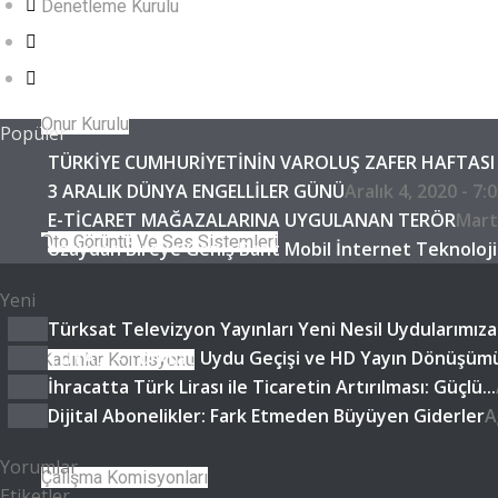
Denetleme Kurulu
Onur Kurulu
Popüler
TÜRKİYE CUMHURİYETİNİN VAROLUŞ ZAFER HAFTASI 
3 ARALIK DÜNYA ENGELLİLER GÜNÜ
Aralık 4, 2020 - 7:
E-TİCARET MAĞAZALARINA UYGULANAN TERÖR
Mart
Oto Görüntü Ve Ses Sistemleri
Uzaydan Bireye Geniş Bant Mobil İnternet Teknoloji
Yeni
Türksat Televizyon Yayınları Yeni Nesil Uydularımıza.
TUYAD – Türksat Uydu Geçişi ve HD Yayın Dönüşümü
Kadınlar Komisyonu
İhracatta Türk Lirası ile Ticaretin Artırılması: Güçlü...
Dijital Abonelikler: Fark Etmeden Büyüyen Giderler
A
Yorumlar
Çalışma Komisyonları
Etiketler