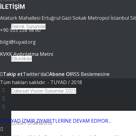
İLETİŞİM
Atatürk Mahallesi Ertuğrul Gazi Sokak Metropol İstanbul Sit
Teknik Sunumlar
+90 553 228 98 60
bilgi@tuyad.org
KVKK Aydınlatma Metni
Etkinlikler
Takip et
Twitter'da
Abone Ol
RSS Beslemesine
Tüm hakları saklıdır. - TUYAD / 2018
Cubesat Vision Sunumlar 2023
TUYAD İZMİR ZİYARETLERİNE DEVAM EDİYOR…
Çözüm Ortaklarımız