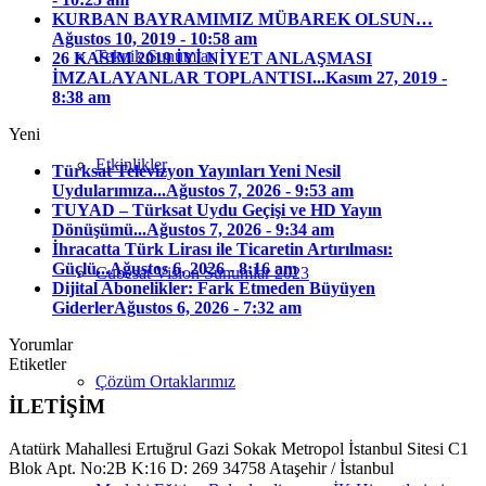
KURBAN BAYRAMIMIZ MÜBAREK OLSUN…
Ağustos 10, 2019 - 10:58 am
Teknik Sunumlar
26 KASIM 2019 İYİ NİYET ANLAŞMASI
İMZALAYANLAR TOPLANTISI...
Kasım 27, 2019 -
8:38 am
Yeni
Etkinlikler
Türksat Televizyon Yayınları Yeni Nesil
Uydularımıza...
Ağustos 7, 2026 - 9:53 am
TUYAD – Türksat Uydu Geçişi ve HD Yayın
Dönüşümü...
Ağustos 7, 2026 - 9:34 am
İhracatta Türk Lirası ile Ticaretin Artırılması:
Güçlü...
Ağustos 6, 2026 - 8:16 am
Cubesat Vision Sunumlar 2023
Dijital Abonelikler: Fark Etmeden Büyüyen
Giderler
Ağustos 6, 2026 - 7:32 am
Yorumlar
Etiketler
Çözüm Ortaklarımız
İLETİŞİM
Atatürk Mahallesi Ertuğrul Gazi Sokak Metropol İstanbul Sitesi C1
Blok Apt. No:2B K:16 D: 269 34758 Ataşehir / İstanbul