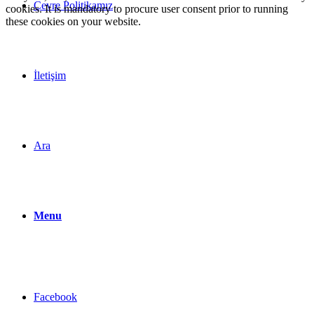
Çevre Politikamız
cookies. It is mandatory to procure user consent prior to running
these cookies on your website.
İletişim
Ara
Menu
Facebook