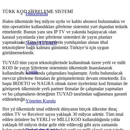
TÜRK KOD ŞİFRELEME SİSTEMİ
Hakkımızda
Halen ülkemizde beş milyon uydu ve kablo abonesi bulunmakta ve
tüm operatörler kullandıkları şifreleme sistemini yurt dışından tedarik
etmektedir. Bunun yanı sıra IP TV ve yakında başlayacak olan
karasal yayınlarda yine şifreleme sistemleri ile yayın planları
yapmaktadır. Tüm bu hizmetlerin yurtdışından alınan ithal
Neden TUYAD?
teknolojilere bağlı kalması günümüz Türkiye’si için uygun
görülmemektedir.
TUYAD tüm yayın teknolojilerinde kullanılmak üzere yerli ve milli
KOD ile yayın Şifreleme sisteminin ülkemizde lisanslanarak
Üyelik
kullanılması hususunda çalışmalara başlamıştır. Atıfta bulunulacak
mevcut şifreleme firmaları ile görüşmelerimiz devam etmektedir. En
başta IRDETO ve NAGRA olmak üzere üyelerimiz kod firmaları ile
görüşerek ülkemizde yerli partner firmalar ile çalışmalar yapmaları
ve bu çalışmaların desteğinin TUYAD tarafından sağlanması garanti
edilmektedir.
Yönetim Kurulu
Her yıl ülkemizde imal edilerek dünyanın birçok ülkesine ihraç
edilen TV ve Receiver sayısı yaklaşık 30 milyon adettir. Tüm imal
edilen ürünlere bu YERLİ ve MİLLİ KOD kullanıldığında yılda
yaklaşık 60 milyon dolar gelir elde edileceği gibi aynı zamanda
halen yurt dışından alınan teknoloji yerli ve milli olarak yurt içinde
Denetleme Kurulu