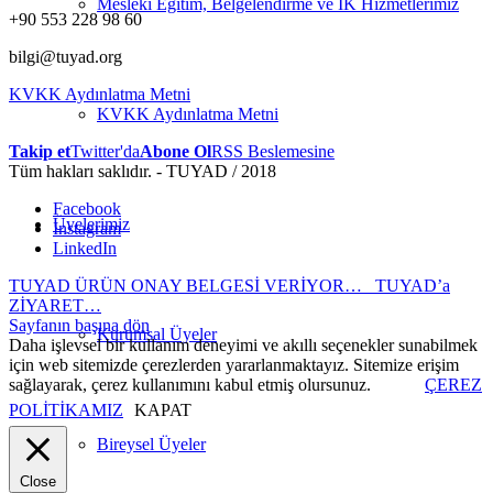
Mesleki Eğitim, Belgelendirme ve İK Hizmetlerimiz
+90 553 228 98 60
bilgi@tuyad.org
KVKK Aydınlatma Metni
KVKK Aydınlatma Metni
Takip et
Twitter'da
Abone Ol
RSS Beslemesine
Tüm hakları saklıdır. - TUYAD / 2018
Facebook
Üyelerimiz
Instagram
LinkedIn
TUYAD ÜRÜN ONAY BELGESİ VERİYOR…
TUYAD’a
ZİYARET…
Sayfanın başına dön
Kurumsal Üyeler
Daha işlevsel bir kullanım deneyimi ve akıllı seçenekler sunabilmek
için web sitemizde çerezlerden yararlanmaktayız. Sitemize erişim
sağlayarak, çerez kullanımını kabul etmiş olursunuz.
ÇEREZ
POLİTİKAMIZ
KAPAT
Bireysel Üyeler
Close