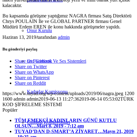
kalacaktır.
Bu kapsamda görüşme yaptığımız NAGRA firması Satış Direktörü
Chrys POULAİN İle ve GLOBAL PARTNER firması Genel
Müdürü Erdem EREN ile konu hakkında görüşmeler yapıldı.
Onur Kurulu
Haziran 13, 2019
/
tarafından
admin
Bu gönderiyi paylaş
Oto Görüntü Ve Ses Sistemleri
Share on Facebook
Share on Twitter
Share on WhatsApp
Share on Pinterest
Share on Reddit
Kadınlar Komisyonu
https://www.tuyad.org/wp-content/uploads/2019/06/nagra.jpeg
1200
1600
admin
admin
2019-06-13 11:27:36
2019-06-14 05:53:02
TÜRK
KOD ŞİFRELEME SİSTEMİ
Popüler
TÜM EMEKÇİ KADINLARIN GÜNÜ KUTLU
Çalışma Komisyonları
OLSUN…
Mart 8, 2019 - 7:12 am
TUYAD’DAN D-SMART’A ZİYARET…
Mayıs 21, 2019
- 10:25 am