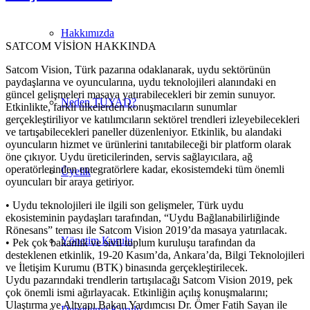
Hakkımızda
SATCOM VİSİON HAKKINDA
Satcom Vision, Türk pazarına odaklanarak, uydu sektörünün
paydaşlarına ve oyuncularına, uydu teknolojileri alanındaki en
güncel gelişmeleri masaya yatırabilecekleri bir zemin sunuyor.
Neden TUYAD?
Etkinlikte, farklı ülkelerden konuşmacıların sunumlar
gerçekleştiriliyor ve katılımcıların sektörel trendleri izleyebilecekleri
ve tartışabilecekleri paneller düzenleniyor. Etkinlik, bu alandaki
oyuncuların hizmet ve ürünlerini tanıtabileceği bir platform olarak
öne çıkıyor. Uydu üreticilerinden, servis sağlayıcılara, ağ
operatörlerinden entegratörlere kadar, ekosistemdeki tüm önemli
Üyelik
oyuncuları bir araya getiriyor.
• Uydu teknolojileri ile ilgili son gelişmeler, Türk uydu
ekosisteminin paydaşları tarafından, “Uydu Bağlanabilirliğinde
Rönesans” teması ile Satcom Vision 2019’da masaya yatırılacak.
Yönetim Kurulu
• Pek çok bakanlık ve sivil toplum kuruluşu tarafından da
desteklenen etkinlik, 19-20 Kasım’da, Ankara’da, Bilgi Teknolojileri
ve İletişim Kurumu (BTK) binasında gerçekleştirilecek.
Uydu pazarındaki trendlerin tartışılacağı Satcom Vision 2019, pek
çok önemli ismi ağırlayacak. Etkinliğin açılış konuşmalarını;
Ulaştırma ve Altyapı Bakan Yardımcısı Dr. Ömer Fatih Sayan ile
Denetleme Kurulu