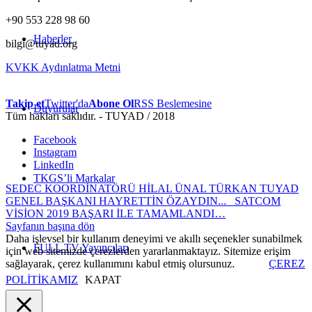
+90 553 228 98 60
Haberler
bilgi@tuyad.org
KVKK Aydınlatma Metni
Takip et
Twitter'da
Abone Ol
RSS Beslemesine
Duyurular
Tüm hakları saklıdır. - TUYAD / 2018
Facebook
Instagram
LinkedIn
TKGS’li Markalar
SEDEC KOORDİNATÖRÜ HİLAL ÜNAL TÜRKAN TUYAD
GENEL BAŞKANI HAYRETTİN ÖZAYDIN...
SATCOM
VİSİON 2019 BAŞARI İLE TAMAMLANDI…
Sayfanın başına dön
Daha işlevsel bir kullanım deneyimi ve akıllı seçenekler sunabilmek
FULL TV Yayıncıları
için web sitemizde çerezlerden yararlanmaktayız. Sitemize erişim
sağlayarak, çerez kullanımını kabul etmiş olursunuz.
ÇEREZ
POLİTİKAMIZ
KAPAT