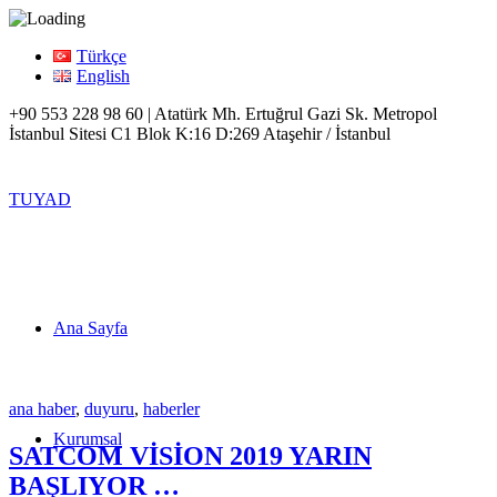
Türkçe
English
+90 553 228 98 60 | Atatürk Mh. Ertuğrul Gazi Sk. Metropol
İstanbul Sitesi C1 Blok K:16 D:269 Ataşehir / İstanbul
TUYAD
Ana Sayfa
ana haber
,
duyuru
,
haberler
Kurumsal
SATCOM VİSİON 2019 YARIN
BAŞLIYOR …