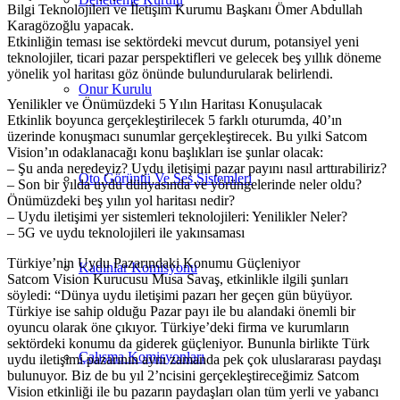
Bilgi Teknolojileri ve İletişim Kurumu Başkanı Ömer Abdullah
Karagözoğlu yapacak.
Etkinliğin teması ise sektördeki mevcut durum, potansiyel yeni
teknolojiler, ticari pazar perspektifleri ve gelecek beş yıllık döneme
yönelik yol haritası göz önünde bulundurularak belirlendi.
Onur Kurulu
Yenilikler ve Önümüzdeki 5 Yılın Haritası Konuşulacak
Etkinlik boyunca gerçekleştirilecek 5 farklı oturumda, 40’ın
üzerinde konuşmacı sunumlar gerçekleştirecek. Bu yılki Satcom
Vision’ın odaklanacağı konu başlıkları ise şunlar olacak:
– Şu anda neredeyiz? Uydu iletişimi pazar payını nasıl arttırabiliriz?
Oto Görüntü Ve Ses Sistemleri
– Son bir yılda uydu dünyasında ve yörüngelerinde neler oldu?
Önümüzdeki beş yılın yol haritası nedir?
– Uydu iletişimi yer sistemleri teknolojileri: Yenilikler Neler?
– 5G ve uydu teknolojileri ile yakınsaması
Türkiye’nin Uydu Pazarındaki Konumu Güçleniyor
Kadınlar Komisyonu
Satcom Vision Kurucusu Musa Savaş, etkinlikle ilgili şunları
söyledi: “Dünya uydu iletişimi pazarı her geçen gün büyüyor.
Türkiye ise sahip olduğu Pazar payı ile bu alandaki önemli bir
oyuncu olarak öne çıkıyor. Türkiye’deki firma ve kurumların
sektördeki konumu da giderek güçleniyor. Bununla birlikte Türk
Çalışma Komisyonları
uydu iletişimi pazarının aynı zamanda pek çok uluslararası paydaşı
bulunuyor. Biz de bu yıl 2’ncisini gerçekleştireceğimiz Satcom
Vision etkinliği ile bu pazarın paydaşları olan tüm yerli ve yabancı