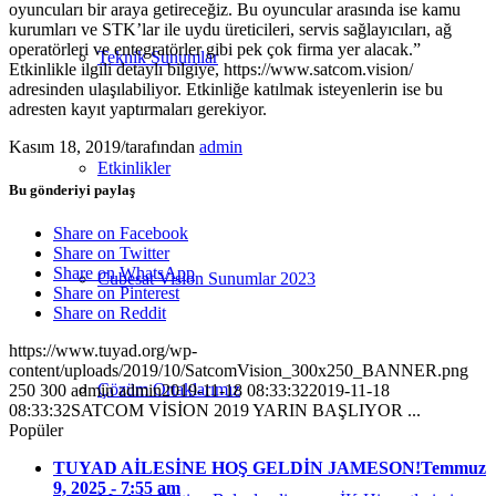
oyuncuları bir araya getireceğiz. Bu oyuncular arasında ise kamu
kurumları ve STK’lar ile uydu üreticileri, servis sağlayıcıları, ağ
operatörleri ve entegratörler gibi pek çok firma yer alacak.”
Teknik Sunumlar
Etkinlikle ilgili detaylı bilgiye, https://www.satcom.vision/
adresinden ulaşılabiliyor. Etkinliğe katılmak isteyenlerin ise bu
adresten kayıt yaptırmaları gerekiyor.
Kasım 18, 2019
/
tarafından
admin
Etkinlikler
Bu gönderiyi paylaş
Share on Facebook
Share on Twitter
Share on WhatsApp
Cubesat Vision Sunumlar 2023
Share on Pinterest
Share on Reddit
https://www.tuyad.org/wp-
content/uploads/2019/10/SatcomVision_300x250_BANNER.png
Çözüm Ortaklarımız
250
300
admin
admin
2019-11-18 08:33:32
2019-11-18
08:33:32
SATCOM VİSİON 2019 YARIN BAŞLIYOR ...
Popüler
TUYAD AİLESİNE HOŞ GELDİN JAMESON!
Temmuz
9, 2025 - 7:55 am