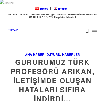
Türkçe
English
+90 553 228 98 60 | Atatürk Mh. Ertuğrul Gazi Sk. Metropol İstanbul Sitesi
C1 Blok K:16 D:269 Ataşehir / İstanbul
TUYAD
ANA HABER
,
DUYURU
,
HABERLER
GURURUMUZ TÜRK
PROFESÖRÜ ARIKAN,
İLETİŞİMDE OLUŞAN
HATALARI SIFIRA
İNDİRDİ…