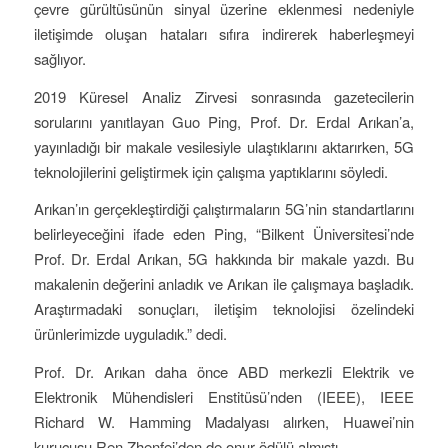
çevre gürültüsünün sinyal üzerine eklenmesi nedeniyle
iletişimde oluşan hataları sıfıra indirerek haberleşmeyi
sağlıyor.
2019 Küresel Analiz Zirvesi sonrasında gazetecilerin
sorularını yanıtlayan Guo Ping, Prof. Dr. Erdal Arıkan’a,
yayınladığı bir makale vesilesiyle ulaştıklarını aktarırken, 5G
teknolojilerini geliştirmek için çalışma yaptıklarını söyledi.
Arıkan’ın gerçekleştirdiği çalıştırmaların 5G’nin standartlarını
belirleyeceğini ifade eden Ping, “Bilkent Üniversitesi’nde
Prof. Dr. Erdal Arıkan, 5G hakkında bir makale yazdı. Bu
makalenin değerini anladık ve Arıkan ile çalışmaya başladık.
Araştırmadaki sonuçları, iletişim teknolojisi özelindeki
ürünlerimizde uyguladık.” dedi.
Prof. Dr. Arıkan daha önce ABD merkezli Elektrik ve
Elektronik Mühendisleri Enstitüsü’nden (IEEE), IEEE
Richard W. Hamming Madalyası alırken, Huawei’nin
kurucusu Ren Zhenfei’den de onur ödülü almıştı.