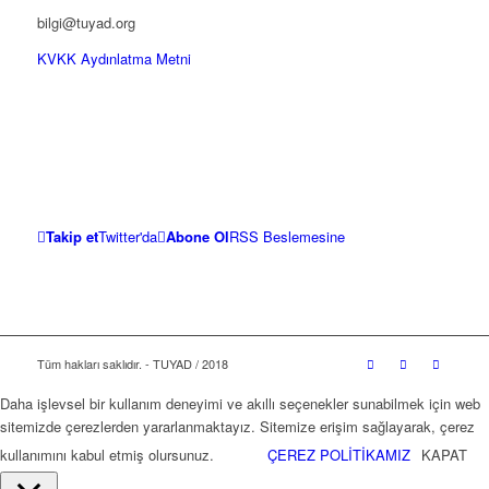
bilgi@tuyad.org
KVKK Aydınlatma Metni
Takip et
Twitter'da
Abone Ol
RSS Beslemesine
Tüm hakları saklıdır. - TUYAD / 2018
Daha işlevsel bir kullanım deneyimi ve akıllı seçenekler sunabilmek için web
sitemizde çerezlerden yararlanmaktayız. Sitemize erişim sağlayarak, çerez
kullanımını kabul etmiş olursunuz.
ÇEREZ POLİTİKAMIZ
KAPAT