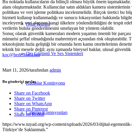
Bu noktada kullanıcıların da bilinçli olması büyük önem taşımaktadır. 
alanı oluşturmaktadır. Kullanıcılar satın aldıkları kamera sistemlerinin 
politikası ve veri işleme politikası incelenmelidir. Birçok üretici bu 
hizmeti kullanıp kullanmadığı ve sunucu lokasyonları hakkında bilgiler
inceleyerek veri akışının hangi ülkelere yönlendirildiğini de tespit 
Onur Kurulu
verilerin buluta gönderilmesini sınırlayan bir yöntem olabilir.
Sonuç olarak güvenlik kameraları modern yaşamın önemli bir parçası ha
mimarisi şeffaf olmadığında mahremiyet açısından risk oluşturabilir.
teknolojinin hızla geliştiği bir ortamda hem kamu otoritelerinin denet
teknik bir mesele değil; aynı zamanda bireysel haklar, ulusal güvenlik 
Oto Görüntü Ve Ses Sistemleri
koc@hedefkoc.com
Mart 11, 2026
/
tarafından
admin
Bu gönderiyi paylaş
Kadınlar Komisyonu
Share on Facebook
Share on Twitter
Share on WhatsApp
Share on Pinterest
Çalışma Komisyonları
Share on Reddit
https://www.tuyad.org/wp-content/uploads/2026/03/dijital-egemenlik-
Türkiye’de Saklanmalı.”