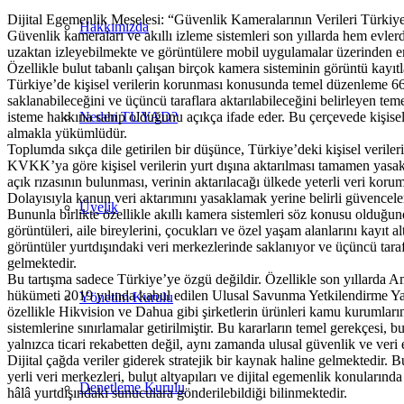
Dijital Egemenlik Meselesi: “Güvenlik Kameralarının Verileri Türkiy
Hakkımızda
Güvenlik kameraları ve akıllı izleme sistemleri son yıllarda hem evlerde 
uzaktan izleyebilmekte ve görüntülere mobil uygulamalar üzerinden er
Özellikle bulut tabanlı çalışan birçok kamera sisteminin görüntü kayıt
Türkiye’de kişisel verilerin korunması konusunda temel düzenleme 6698
saklanabileceğini ve üçüncü taraflara aktarılabileceğini belirleyen te
isteme hakkına sahip olduğunu açıkça ifade eder. Bu çerçevede kişisel v
Neden TUYAD?
almakla yükümlüdür.
Toplumda sıkça dile getirilen bir düşünce, Türkiye’deki kişisel verile
KVKK’ya göre kişisel verilerin yurt dışına aktarılması tamamen yasak değ
açık rızasının bulunması, verinin aktarılacağı ülkede yeterli veri koru
Dolayısıyla kanun veri aktarımını yasaklamak yerine belirli güvencele
Üyelik
Bununla birlikte özellikle akıllı kamera sistemleri söz konusu olduğu
görüntüleri, aile bireylerini, çocukları ve özel yaşam alanlarını kayıt 
görüntüler yurtdışındaki veri merkezlerinde saklanıyor ve üçüncü taraf 
gelmektedir.
Bu tartışma sadece Türkiye’ye özgü değildir. Özellikle son yıllarda A
hükümeti 2019 yılında kabul edilen Ulusal Savunma Yetkilendirme Yasa
Yönetim Kurulu
özellikle Hikvision ve Dahua gibi şirketlerin ürünleri kamu kurumları
sistemlerine sınırlamalar getirilmiştir. Bu kararların temel gerekçesi, 
yalnızca ticari rekabetten değil, aynı zamanda ulusal güvenlik ve ver
Dijital çağda veriler giderek stratejik bir kaynak haline gelmektedir. B
yerli veri merkezleri, bulut altyapıları ve dijital egemenlik konularında
Denetleme Kurulu
hâlâ yurtdışındaki sunuculara gönderilebildiği bilinmektedir.