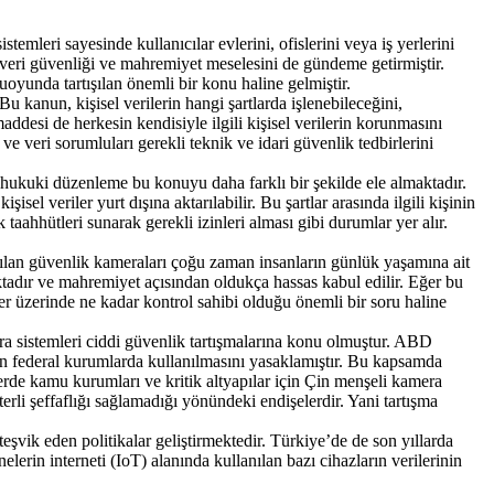
temleri sayesinde kullanıcılar evlerini, ofislerini veya iş yerlerini
 veri güvenliği ve mahremiyet meselesini de gündeme getirmiştir.
uoyunda tartışılan önemli bir konu haline gelmiştir.
kanun, kişisel verilerin hangi şartlarda işlenebileceğini,
ddesi de herkesin kendisiyle ilgili kişisel verilerin korunmasını
e veri sorumluları gerekli teknik ve idari güvenlik tedbirlerini
t hukuki düzenleme bu konuyu daha farklı bir şekilde ele almaktadır.
l veriler yurt dışına aktarılabilir. Bu şartlar arasında ilgili kişinin
aahhütleri sunarak gerekli izinleri alması gibi durumlar yer alır.
anılan güvenlik kameraları çoğu zaman insanların günlük yaşamına ait
ımaktadır ve mahremiyet açısından oldukça hassas kabul edilir. Eğer bu
iler üzerinde ne kadar kontrol sahibi olduğu önemli bir soru haline
ra sistemleri ciddi güvenlik tartışmalarına konu olmuştur. ABD
ın federal kurumlarda kullanılmasını yasaklamıştır. Bu kapsamda
erde kamu kurumları ve kritik altyapılar için Çin menşeli kamera
terli şeffaflığı sağlamadığı yönündeki endişelerdir. Yani tartışma
 teşvik eden politikalar geliştirmektedir. Türkiye’de de son yıllarda
nelerin interneti (IoT) alanında kullanılan bazı cihazların verilerinin