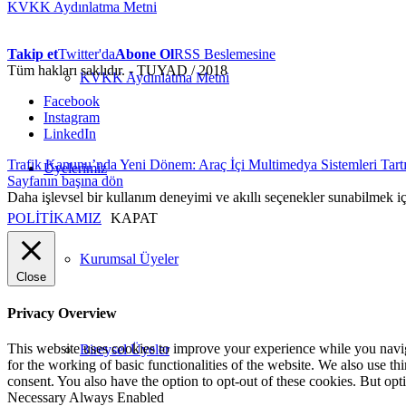
KVKK Aydınlatma Metni
Takip et
Twitter'da
Abone Ol
RSS Beslemesine
Tüm hakları saklıdır. - TUYAD / 2018
KVKK Aydınlatma Metni
Facebook
Instagram
LinkedIn
Trafik Kanunu’nda Yeni Dönem: Araç İçi Multimedya Sistemleri Tartış
Üyelerimiz
Sayfanın başına dön
Daha işlevsel bir kullanım deneyimi ve akıllı seçenekler sunabilmek i
POLİTİKAMIZ
KAPAT
Kurumsal Üyeler
Close
Privacy Overview
This website uses cookies to improve your experience while you naviga
Bireysel Üyeler
for the working of basic functionalities of the website. We also use t
consent. You also have the option to opt-out of these cookies. But op
Necessary
Always Enabled