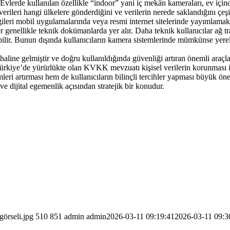
Evlerde kullanılan özellikle “indoor” yani iç mekân kameraları, ev içind
verileri hangi ülkelere gönderdiğini ve verilerin nerede saklandığını çeşit
bilgileri mobil uygulamalarında veya resmi internet sitelerinde yayımlamak
 genellikle teknik dokümanlarda yer alır. Daha teknik kullanıcılar ağ tr
edebilir. Bunun dışında kullanıcıların kamera sistemlerinde mümkünse yer
line gelmiştir ve doğru kullanıldığında güvenliği artıran önemli araçla
 Türkiye’de yürürlükte olan KVKK mevzuatı kişisel verilerin korunması 
imleri artırması hem de kullanıcıların bilinçli tercihler yapması büyük 
ve dijital egemenlik açısından stratejik bir konudur.
görseli.jpg
510
851
admin
admin
2026-03-11 09:19:41
2026-03-11 09:3