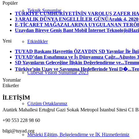
Popüler
Teknik Sunumlar
TÜRKİYE CUMHURİYETİNİN VAROLUŞ ZAFER HAF
3 ARALIK DÜNYA ENGELLİLER GÜNÜ
Aralık 4, 2020
E-TİCARET MAĞAZALARINA UYGULANAN TERÖ
Uzaydan Bireye Geniş Bant Mobil İnternet Teknolojisi
Hazi
Yeni
Etkinlikler
TUYAD Başkanı Hayrettin ÖZAYDIN SD Yayınlar İle İlgili
TUYAD’dan Esnafımıza ve İş Dünyamıza Çağr...
Ağustos 3
SD Yayınların Geleceğine İlişkin Değerlendirme ve...
Temmuz
Türkiye’nin Uzay ve Savunma Hedeflerinde Yeni D�...
Tem
Cubesat Vision Sunumlar 2023
Yorumlar
Etiketler
İLETİŞİM
Çözüm Ortaklarımız
Atatürk Mahallesi Ertuğrul Gazi Sokak Metropol İstanbul Sitesi C1 
+90 553 228 98 60
bilgi@tuyad.org
Mesleki Eğitim, Belgelendirme ve İK Hizmetlerimiz