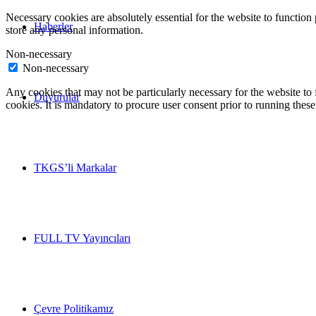
Necessary cookies are absolutely essential for the website to function 
Haberler
store any personal information.
Non-necessary
Non-necessary
Any cookies that may not be particularly necessary for the website to 
Duyurular
cookies. It is mandatory to procure user consent prior to running thes
TKGS’li Markalar
FULL TV Yayıncıları
Çevre Politikamız