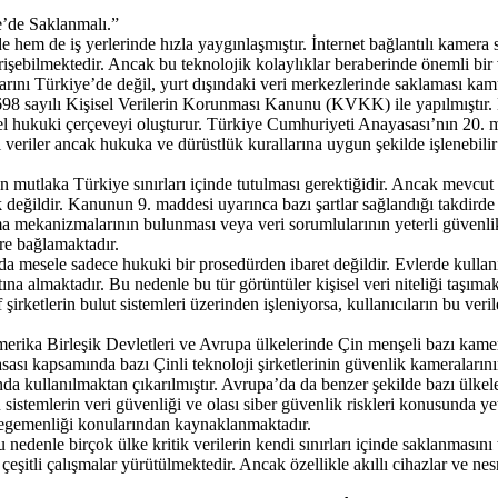
e’de Saklanmalı.”
hem de iş yerlerinde hızla yaygınlaşmıştır. İnternet bağlantılı kamera sis
işebilmektedir. Ancak bu teknolojik kolaylıklar beraberinde önemli bir
larını Türkiye’de değil, yurt dışındaki veri merkezlerinde saklaması kam
 sayılı Kişisel Verilerin Korunması Kanunu (KVKK) ile yapılmıştır. Bu 
mel hukuki çerçeveyi oluşturur. Türkiye Cumhuriyeti Anayasası’nın 20. ma
eriler ancak hukuka ve dürüstlük kurallarına uygun şekilde işlenebilir v
rin mutlaka Türkiye sınırları içinde tutulması gerektiğidir. Ancak mevcu
ildir. Kanunun 9. maddesi uyarınca bazı şartlar sağlandığı takdirde kişise
ma mekanizmalarının bulunması veya veri sorumlularının yeterli güvenlik t
re bağlamaktadır.
nda mesele sadece hukuki bir prosedürden ibaret değildir. Evlerde kull
altına almaktadır. Bu nedenle bu tür görüntüler kişisel veri niteliği taş
şirketlerin bulut sistemleri üzerinden işleniyorsa, kullanıcıların bu ver
merika Birleşik Devletleri ve Avrupa ülkelerinde Çin menşeli bazı kame
sı kapsamında bazı Çinli teknoloji şirketlerinin güvenlik kameraların
nda kullanılmaktan çıkarılmıştır. Avrupa’da da benzer şekilde bazı ülkel
bu sistemlerin veri güvenliği ve olası siber güvenlik riskleri konusunda ye
i egemenliği konularından kaynaklanmaktadır.
u nedenle birçok ülke kritik verilerin kendi sınırları içinde saklanmasını
 çeşitli çalışmalar yürütülmektedir. Ancak özellikle akıllı cihazlar ve nes