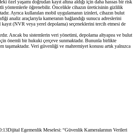
eki özel yaşamı doğrudan kayıt altına aldığı için daha hassas bir risk
li yöntemlerle öğrenebilir. Öncelikle cihazın üreticisinin gizlilik
tadır. Ayrıca kullanılan mobil uygulamanın izinleri, cihazın bulut
afiği analiz araçlarıyla kameranın bağlandığı sunucu adreslerini
el kayıt (NVR veya yerel depolama) seçeneklerini tercih etmesi de
rdır. Ancak bu sistemlerin veri yönetimi, depolama altyapısı ve bulut
için önemli bir hukuki çerçeve sunmaktadır. Bununla birlikte
önem taşımaktadır. Veri güvenliği ve mahremiyet konusu artık yalnızca
0:13
Dijital Egemenlik Meselesi: “Güvenlik Kameralarının Verileri