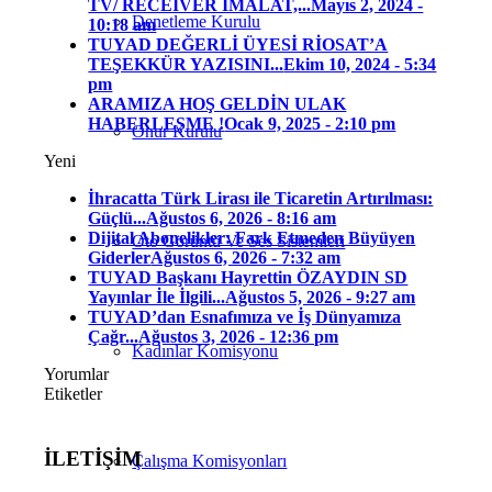
TV/ RECEIVER İMALAT,...
Mayıs 2, 2024 -
Denetleme Kurulu
10:18 am
TUYAD DEĞERLİ ÜYESİ RİOSAT’A
TEŞEKKÜR YAZISINI...
Ekim 10, 2024 - 5:34
pm
ARAMIZA HOŞ GELDİN ULAK
HABERLEŞME !
Ocak 9, 2025 - 2:10 pm
Onur Kurulu
Yeni
İhracatta Türk Lirası ile Ticaretin Artırılması:
Güçlü...
Ağustos 6, 2026 - 8:16 am
Dijital Abonelikler: Fark Etmeden Büyüyen
Oto Görüntü Ve Ses Sistemleri
Giderler
Ağustos 6, 2026 - 7:32 am
TUYAD Başkanı Hayrettin ÖZAYDIN SD
Yayınlar İle İlgili...
Ağustos 5, 2026 - 9:27 am
TUYAD’dan Esnafımıza ve İş Dünyamıza
Çağr...
Ağustos 3, 2026 - 12:36 pm
Kadınlar Komisyonu
Yorumlar
Etiketler
İLETİŞİM
Çalışma Komisyonları