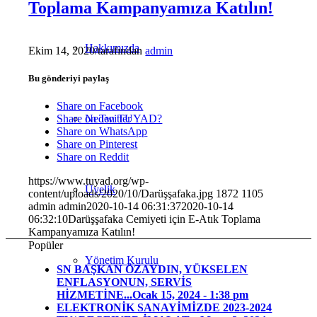
Toplama Kampanyamıza Katılın!
Hakkımızda
Ekim 14, 2020
/
tarafından
admin
Bu gönderiyi paylaş
Share on Facebook
Neden TUYAD?
Share on Twitter
Share on WhatsApp
Share on Pinterest
Share on Reddit
https://www.tuyad.org/wp-
Üyelik
content/uploads/2020/10/Darüşşafaka.jpg
1872
1105
admin
admin
2020-10-14 06:31:37
2020-10-14
06:32:10
Darüşşafaka Cemiyeti için E-Atık Toplama
Kampanyamıza Katılın!
Popüler
Yönetim Kurulu
SN BAŞKAN ÖZAYDIN, YÜKSELEN
ENFLASYONUN, SERVİS
HİZMETİNE...
Ocak 15, 2024 - 1:38 pm
ELEKTRONİK SANAYİMİZDE 2023-2024