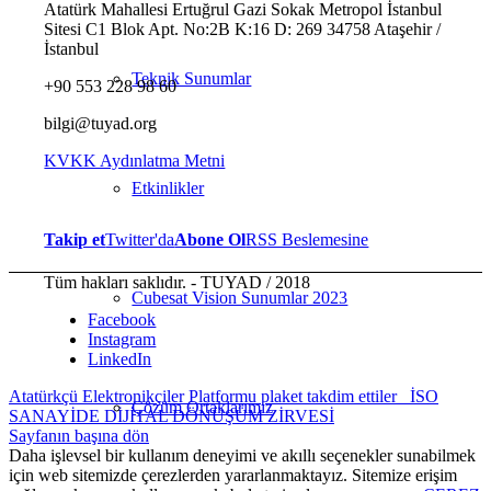
Atatürk Mahallesi Ertuğrul Gazi Sokak Metropol İstanbul
Sitesi C1 Blok Apt. No:2B K:16 D: 269 34758 Ataşehir /
İstanbul
Teknik Sunumlar
+90 553 228 98 60
bilgi@tuyad.org
KVKK Aydınlatma Metni
Etkinlikler
Takip et
Twitter'da
Abone Ol
RSS Beslemesine
Tüm hakları saklıdır. - TUYAD / 2018
Cubesat Vision Sunumlar 2023
Facebook
Instagram
LinkedIn
Atatürkçü Elektronikçiler Platformu plaket takdim ettiler
İSO
Çözüm Ortaklarımız
SANAYİDE DİJİTAL DÖNÜŞÜM ZİRVESİ
Sayfanın başına dön
Daha işlevsel bir kullanım deneyimi ve akıllı seçenekler sunabilmek
için web sitemizde çerezlerden yararlanmaktayız. Sitemize erişim