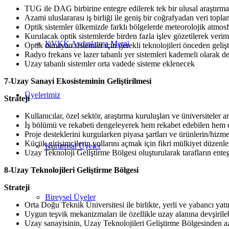
TUG ile DAG birbirine entegre edilerek tek bir ulusal araştırma 
Azami uluslararası iş birliği ile geniş bir coğrafyadan veri topl
Optik sistemler ülkemizde farklı bölgelerde meteorolojik atmosfe
Kurulacak optik sistemlerde birden fazla işlev gözetilerek verimli
KVKK Aydınlatma Metni
Optik olmayan sistemler için gerekli teknolojileri önceden geliş
Radyo frekans ve lazer tabanlı yer sistemleri kademeli olarak d
Uzay tabanlı sistemler orta vadede sisteme eklenecek
7-Uzay Sanayi Ekosisteminin Geliştirilmesi
Üyelerimiz
Strateji
Kullanıcılar, özel sektör, araştırma kuruluşları ve üniversiteler 
İş bölümü ve rekabeti dengeleyerek hem rekabet edebilen hem de i
Proje desteklerini kurgularken piyasa şartları ve ürünlerin/hizmet
Küçük girişimcilerin yollarını açmak için fikri mülkiyet düzenl
Kurumsal Üyeler
Uzay Teknoloji Geliştirme Bölgesi oluşturularak tarafların entegr
8-Uzay Teknolojileri Geliştirme Bölgesi
Strateji
Bireysel Üyeler
Orta Doğu Teknik Üniversitesi ile birlikte, yerli ve yabancı ya
Uygun teşvik mekanizmaları ile özellikle uzay alanına devşiril
Uzay sanayisinin, Uzay Teknolojileri Geliştirme Bölgesinden 