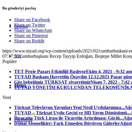
Bu gönderiyi paylaş
Share on Facebook
Share on Twitter
İletişim
Share on WhatsApp
Share on Pinterest
Share on Reddit
https://www.tuyad.org/wp-content/uploads/2021/02/cumhurbaskani-e
Ara
07:17:55
Cumhurbaşkanı Recep Tayyip Erdoğan, Beştepe Millet Kongre 
Popüler
TET Proje Pazarı Etkinliği Başlıyor
Ekim 4, 2021 - 9:32 am
TUYAD Başkanı Hayrettin Özaydın 12.12.2021 Pazar günü
Göz bebeğimiz TÜRKSAT ziyaretimiz
Nisan 7, 2022 - 7:42
Menu
TUYAD YÖNETİM KURULUNDAN TELEKOMÜNİKAS
Yeni
Türksat Televizyon Yayınları Yeni Nesil Uydularımıza...
Ağu
TUYAD – Türksat Uydu Geçişi ve HD Yayın Dönüşümü...
İhracatta Türk Lirası ile Ticaretin Artırılması: Güçlü...
Ağus
Facebook
Dijital Abonelikler: Fark Etmeden Büyüyen Giderler
Ağust