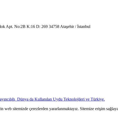
Blok Apt. No:2B K:16 D: 269 34758 Ataşehir / İstanbul
Dünya da Kullanılan Uydu Teknolojileri ve Türkiye.
çin web sitemizde çerezlerden yararlanmaktayız. Sitemize erişim sağlay