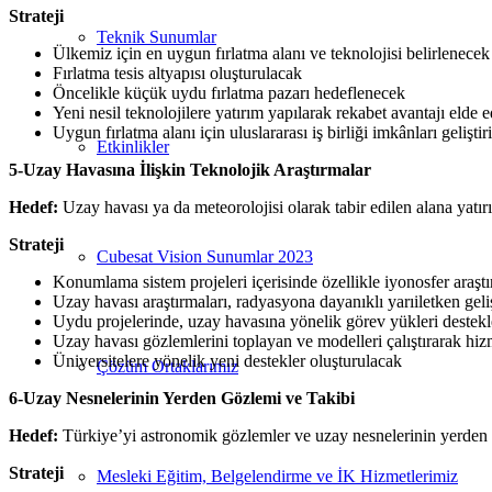
Strateji
Teknik Sunumlar
Ülkemiz için en uygun fırlatma alanı ve teknolojisi belirlenecek
Fırlatma tesis altyapısı oluşturulacak
Öncelikle küçük uydu fırlatma pazarı hedeflenecek
Yeni nesil teknolojilere yatırım yapılarak rekabet avantajı elde 
Uygun fırlatma alanı için uluslararası iş birliği imkânları geliştir
Etkinlikler
5-Uzay Havasına İlişkin Teknolojik Araştırmalar
Hedef:
Uzay havası ya da meteorolojisi olarak tabir edilen alana yatı
Strateji
Cubesat Vision Sunumlar 2023
Konumlama sistem projeleri içerisinde özellikle iyonosfer araşt
Uzay havası araştırmaları, radyasyona dayanıklı yarıiletken geliş
Uydu projelerinde, uzay havasına yönelik görev yükleri destek
Uzay havası gözlemlerini toplayan ve modelleri çalıştırarak hizm
Üniversitelere yönelik yeni destekler oluşturulacak
Çözüm Ortaklarımız
6-Uzay Nesnelerinin Yerden Gözlemi ve Takibi
Hedef:
Türkiye’yi astronomik gözlemler ve uzay nesnelerinin yerden 
Strateji
Mesleki Eğitim, Belgelendirme ve İK Hizmetlerimiz