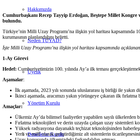
Hakkımızda
Cumhurbaşkanı Recep Tayyip Erdoğan, Beştepe Millet Kongre ve 
bulundu.
Türkiye’nin Milli Uzay Programı’na ilişkin yol haritası kapsamında 10
kurumasının planlandığını belirtti.
Neden TUYAD?
İşte Milli Uzay Programı’na ilişkin yol haritası kapsamında açıklanan
1-Ay Görevi
Hedef:
Cumhuriyetimizin 100. yılında Ay’a ilk teması gerçekleştirme
Üyelik
Aşamalar
:
İlk aşamada, 2023 yılı sonunda uluslararası iş birliği ile yakın 
İkinci aşamada, aracımızı yakın yörüngeye çıkaran ilk fırlatma b
Yönetim Kurulu
Amaçlar:
Ülkemiz Ay’da bilimsel faaliyetler yapabilen sayılı ülkelerden b
Fırlatma teknolojileri ve derin uzayda çalışan uzay sistemleri 
Yüksek radyasyona dayanaklı teçhizat teknolojisinden haberleş
Yerli ve millî olarak geliştirdiğimiz alt sistemlerin ticarileşmes
Denetleme Kurulu
Uzay konusunda ülkemizdeki farkındalığın artması