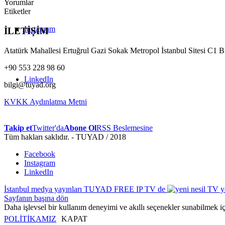
Yorumlar
Etiketler
Instagram
İLETİŞİM
Atatürk Mahallesi Ertuğrul Gazi Sokak Metropol İstanbul Sitesi C1 
+90 553 228 98 60
LinkedIn
bilgi@tuyad.org
KVKK Aydınlatma Metni
Takip et
Twitter'da
Abone Ol
RSS Beslemesine
Tüm hakları saklıdır. - TUYAD / 2018
Facebook
Instagram
LinkedIn
İstanbul medya yayınları TUYAD FREE IP TV de
Sayfanın başına dön
Daha işlevsel bir kullanım deneyimi ve akıllı seçenekler sunabilmek i
POLİTİKAMIZ
KAPAT