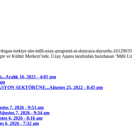
rdogan-turkiye-nin-milli-uzay-programi-ni-dunyaya-duyurdu-16129035
ve Kültür Merkezi’nde, Uzay Ajansı tarafından hazırlanan ‘Milli Uzay
...
Aralık 16, 2021 - 4:05 pm
 am
YON SEKTÖRÜNE...
Ağustos 25, 2022 - 8:45 pm
stos 7, 2026 - 9:53 am
Ağustos 7, 2026 - 9:34 am
tos 6, 2026 - 8:16 am
os 6, 2026 - 7:32 am