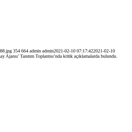
88.jpg
354
664
admin
admin
2021-02-10 07:17:42
2021-02-10
 Ajansı’ Tanıtım Toplantısı’nda kritik açıklamalarda bulundu.