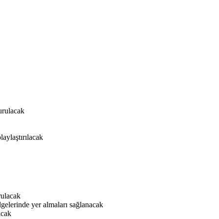
turulacak
laylaştırılacak
rulacak
lgelerinde yer almaları sağlanacak
acak