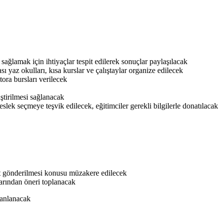
sağlamak için ihtiyaçlar tespit edilerek sonuçlar paylaşılacak
sı yaz okulları, kısa kurslar ve çalıştaylar organize edilecek
ora bursları verilecek
iştirilmesi sağlanacak
slek seçmeye teşvik edilecek, eğitimciler gerekli bilgilerle donatılacak
not gönderilmesi konusu müzakere edilecek
larından öneri toplanacak
lanlanacak