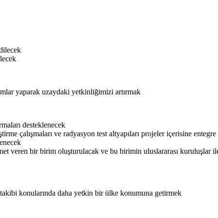
edilecek
ilecek
rımlar yaparak uzaydaki yetkinliğimizi artırmak
ırmaları desteklenecek
tirme çalışmaları ve radyasyon test altyapıları projeler içerisine entegre
lenecek
et veren bir birim oluşturulacak ve bu birimin uluslararası kuruluşlar il
takibi konularında daha yetkin bir ülke konumuna getirmek