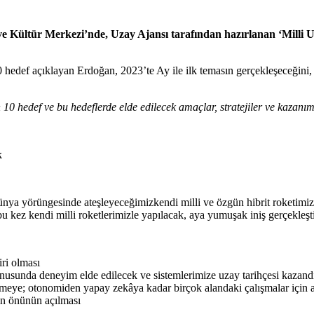
Kültür Merkezi’nde, Uzay Ajansı tarafından hazırlanan ‘Milli Uz
 hedef açıklayan Erdoğan, 2023’te Ay ile ilk temasın gerçekleşeceğini,
 10 hedef ve bu hedeflerde elde edilecek amaçlar, stratejiler ve kazanım
k
dünya yörüngesinde ateşleyeceğimizkendi milli ve özgün hibrit roketimizle
u kez kendi milli roketlerimizle yapılacak, aya yumuşak iniş gerçekleşti
iri olması
konusunda deneyim elde edilecek ve sistemlerimize uzay tarihçesi kazand
meye; otonomiden yapay zekâya kadar birçok alandaki çalışmalar için a
inin önünün açılması