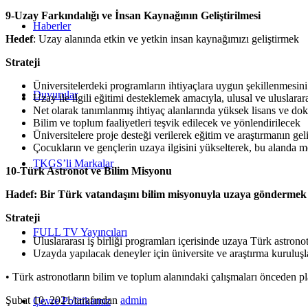
9-Uzay Farkındalığı ve İnsan Kaynağının Geliştirilmesi
Haberler
Hedef
: Uzay alanında etkin ve yetkin insan kaynağımızı geliştirmek
Strateji
Üniversitelerdeki programların ihtiyaçlara uygun şekillenmesini 
Duyurular
Uzay ile ilgili eğitimi desteklemek amacıyla, ulusal ve uluslarara
Net olarak tanımlanmış ihtiyaç alanlarında yüksek lisans ve dokt
Bilim ve toplum faaliyetleri teşvik edilecek ve yönlendirilecek
Üniversitelere proje desteği verilerek eğitim ve araştırmanın gel
Çocukların ve gençlerin uzaya ilgisini yükselterek, bu alanda me
TKGS’li Markalar
10-Türk Astronot ve Bilim Misyonu
Hadef: Bir Türk vatandaşını bilim misyonuyla uzaya göndermek
Strateji
FULL TV Yayıncıları
Uluslararası iş birliği programları içerisinde uzaya Türk astro
Uzayda yapılacak deneyler için üniversite ve araştırma kuruluş
• Türk astronotların bilim ve toplum alanındaki çalışmaları önceden p
Şubat 10, 2021
/
tarafından
admin
Çevre Politikamız