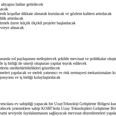
altyapısı haline getirilecek
anacak
rik koşullar dikkate alınarak kurulacak ve gözlem kalitesi artırılacak
lik artırılacak
tirmek üzere küçük ölçekli projeler başlatılacak
evreye alınacak
arasında rol paylaşımını netleştirecek şekilde mevzuat ve politikalar oluş
ş birliği ile sinerji oluşturan yapılar teşvik edilecek
lerin sürdürülebilirlikleri gözetilecek
emeleri yapılacak ve melek yatırımcı ve risk sermayesi mekanizmaları ko
asyonu ve iş birliği kolaylaştırılacak
tırımcılara ev sahipliği yapacak bir UzayTeknoloji Geliştirme Bölgesi ku
ebilecek yeteneklere sahip KOBİ’lerin Uzay Teknolojileri Geliştirme Bö
azami seviyede faydalanmasını sağlayacak mevzuat düzenlemeleri yapıl