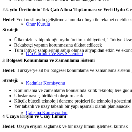
2-Uydu Üretiminin Tek Çatı Altına Toplanması ve Yerli Uydu Ge
Hedef
: Yeni nesil uydu geliştirme alanında dünya ile rekabet edebilec
Onur Kurulu
Strateji:
Ülkemizin sahip olduğu uydu üretim kabiliyetleri, Türkiye Uzay 
Rekabetçi yapının korunmasına dikkat edilecek
Tüm ihtiyaç sahiplerinin sahip olunan altyapıdan etkin ve ekon
Oto Görüntü Ve Ses Sistemleri
3-Bölgesel Konumlama ve Zamanlama Sistemi
Hedef:
Türkiye’ye ait bir bölgesel konumlama ve zamanlama sistemi 
Strateji:
Kadınlar Komisyonu
Konumlama ve zamanlama konusunda kritik teknolojilere güdüml
Uluslararası iş birlikleri oluşturulacak
Küçük bütçeli teknoloji deneme projeleri ile teknoloji gösterimi
Yer tabanlı ve uzay tabanlı bir yapı aşamalı olarak planlanacak
Çalışma Komisyonları
4-Uzaya Erişim ve Uzay Limanı
Hedef:
Uzaya erişimi sağlamak ve bir uzay limanı işletmesi kurmak