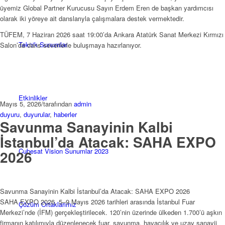
üyemiz Global Partner Kurucusu Sayın Erdem Eren de başkan yardımcısı
olarak iki yöreye ait danslarıyla çalışmalara destek vermektedir.
TÜFEM, 7 Haziran 2026 saat 19:00’da Ankara Atatürk Sanat Merkezi Kırmızı
Teknik Sunumlar
Salon’da dans severlerle buluşmaya hazırlanıyor.
Etkinlikler
Mayıs 5, 2026
/
tarafından
admin
duyuru
,
duyurular
,
haberler
Savunma Sanayinin Kalbi
İstanbul’da Atacak: SAHA EXPO
Cubesat Vision Sunumlar 2023
2026
Savunma Sanayinin Kalbi İstanbul’da Atacak: SAHA EXPO 2026
SAHA EXPO 2026, 5–9 Mayıs 2026 tarihleri arasında İstanbul Fuar
Çözüm Ortaklarımız
Merkezi’nde (İFM) gerçekleştirilecek. 120’nin üzerinde ülkeden 1.700’ü aşkın
firmanın katılımıyla düzenlenecek fuar, savunma, havacılık ve uzay sanayii