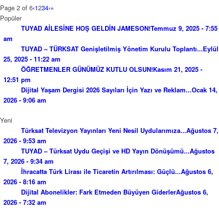
Page 2 of 6
‹
1
2
3
4
›
»
Popüler
TUYAD AİLESİNE HOŞ GELDİN JAMESON!
Temmuz 9, 2025 - 7:55
am
TUYAD – TÜRKSAT Genişletilmiş Yönetim Kurulu Toplantı...
Eylül
25, 2025 - 11:22 am
ÖĞRETMENLER GÜNÜMÜZ KUTLU OLSUN!
Kasım 21, 2025 -
12:51 pm
Dijital Yaşam Dergisi 2026 Sayıları İçin Yazı ve Reklam...
Ocak 14,
2026 - 9:06 am
Yeni
Türksat Televizyon Yayınları Yeni Nesil Uydularımıza...
Ağustos 7,
2026 - 9:53 am
TUYAD – Türksat Uydu Geçişi ve HD Yayın Dönüşümü...
Ağustos
7, 2026 - 9:34 am
İhracatta Türk Lirası ile Ticaretin Artırılması: Güçlü...
Ağustos 6,
2026 - 8:16 am
Dijital Abonelikler: Fark Etmeden Büyüyen Giderler
Ağustos 6,
2026 - 7:32 am