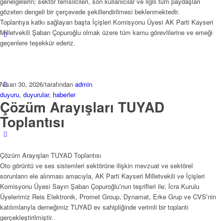
genelgelerin; sektör temsilcileri, son kullanıcılar ve ilgili tüm paydaşları
gözeten dengeli bir çerçevede şekillendirilmesi beklenmektedir.
Toplantıya katkı sağlayan başta İçişleri Komisyonu Üyesi AK Parti Kayseri
Milletvekili Şaban Çopuroğlu olmak üzere tüm kamu görevlilerine ve emeği
geçenlere teşekkür ederiz.
Nisan 30, 2026
/
tarafından
admin
duyuru
,
duyurular
,
haberler
Çözüm Arayışları TUYAD
Toplantısı
Çözüm Arayışları TUYAD Toplantısı
Oto görüntü ve ses sistemleri sektörüne ilişkin mevzuat ve sektörel
sorunların ele alınması amacıyla, AK Parti Kayseri Milletvekili ve İçişleri
Komisyonu Üyesi Sayın Şaban Çopuroğlu’nun teşrifleri ile; İcra Kurulu
Üyelerimiz Reis Elektronik, Promet Group, Dynamat, Erke Grup ve CVS’nin
katılımlarıyla derneğimiz TUYAD ev sahipliğinde verimli bir toplantı
gerçekleştirilmiştir.