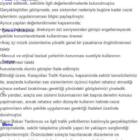
ziyaret edilerek, sektörle ilgili değerlendirmelerde bulunulmuştur.
Gerçekleştirilen görüşmede, ses sistemleri nedeniyle bugüne kadar cezai
işlemlerin uygulanmaması bilgisi paylaşılmıştır.
Ayrıca yapılan değerlendirmeler kapsamında;
•Araç içi ekranların, direksiyon üst seviyesinden görüşü engellemeyecek
Çevre Politikamız
şekilde konumlandırılarak kullanılması öneresi
•Araç içi müzik sistemlerine yönelik genel bir yasaklama öngörülmemesi
talebi
•Mevcut ve orijinal tesisat yerlerinin korunması suretiyle kullanımın
İletişim
sürdürülmesi talebi
hususlarında olumlu görüşler ifade edilmiştir.
Bilindiği üzere, Karayolları Trafik Kanunu, kapsamında sektör temsilcilerimiz
ile, araçlarda kullanılan ses sistemlerinin üçüncü kişileri rahatsız etmediği
sürece serbest bırakılması gerektiği yönündeki görüşlerimizi yineledik.
Öte yandan, araçta ses sistemi bulunmasının tek başına denetim konusu
yapılmaması, ancak rahatsız edici düzeyde kullanım halinde cezai
yaptırımların etkin şekilde uygulanması gerektiği ifadeleri üzerinde
durulmuştur.
Sayın Bakan Yardımcısı ve ilgili trafik yetkililerinin katılımıyla gerçekleştirilen
Menu
görüşmelerde, sektör taleplerine yönelik yapıcı bir yaklaşım sergilendiği
gözlemlenmiştir. Önümüzdeki süreçte hazırlanacak düzenleme ve