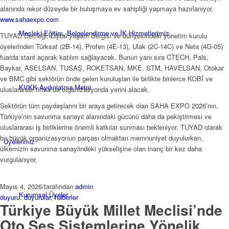
alanında rekor düzeyde bir buluşmaya ev sahipliği yapmaya hazırlanıyor.
www.sahaexpo.com
Mesleki Eğitim, Belgelendirme ve İK Hizmetlerimiz
TUYAD Derneği, Dijital yaşam Dergisi ve bünyesindeki yönetim kurulu
üyelerinden Türksat (2B-14), Profen (4E-13), Ulak (2C-14C) ve Neta (4G-05)
fuarda stant açarak katılım sağlayacak. Bunun yanı sıra CTECH, Pals,
Baykar, ASELSAN, TUSAŞ, ROKETSAN, MKE, STM, HAVELSAN, Otokar
ve BMC gibi sektörün önde gelen kuruluşları ile birlikte binlerce KOBİ ve
KVKK Aydınlatma Metni
uluslararası firma da organizasyonda yerini alacak.
Sektörün tüm paydaşlarını bir araya getirecek olan SAHA EXPO 2026’nın,
Türkiye’nin savunma sanayii alanındaki gücünü daha da pekiştirmesi ve
uluslararası iş birliklerine önemli katkılar sunması bekleniyor. TUYAD olarak
bu büyük organizasyonun parçası olmaktan memnuniyet duyulurken,
Üyelerimiz
ülkemizin savunma sanayiindeki yükselişine olan inanç bir kez daha
vurgulanıyor.
Mayıs 4, 2026
/
tarafından
admin
Kurumsal Üyeler
duyuru
,
duyurular
,
haberler
Türkiye Büyük Millet Meclisi’nde
Oto Ses Sistemlerine Yönelik