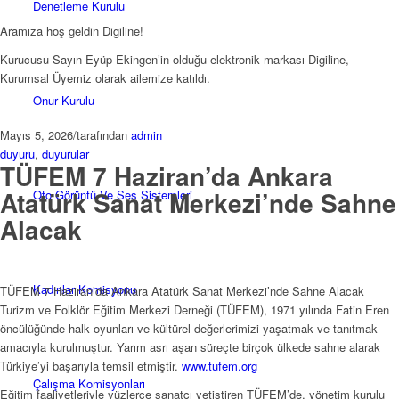
Denetleme Kurulu
Aramıza hoş geldin Digiline!
Kurucusu Sayın Eyüp Ekingen’in olduğu elektronik markası Digiline,
Kurumsal Üyemiz olarak ailemize katıldı.
Onur Kurulu
Mayıs 5, 2026
/
tarafından
admin
duyuru
,
duyurular
TÜFEM 7 Haziran’da Ankara
Atatürk Sanat Merkezi’nde Sahne
Oto Görüntü Ve Ses Sistemleri
Alacak
Kadınlar Komisyonu
TÜFEM 7 Haziran’da Ankara Atatürk Sanat Merkezi’nde Sahne Alacak
Turizm ve Folklör Eğitim Merkezi Derneği (TÜFEM), 1971 yılında Fatin Eren
öncülüğünde halk oyunları ve kültürel değerlerimizi yaşatmak ve tanıtmak
amacıyla kurulmuştur. Yarım asrı aşan süreçte birçok ülkede sahne alarak
Türkiye’yi başarıyla temsil etmiştir.
www.tufem.org
Çalışma Komisyonları
Eğitim faaliyetleriyle yüzlerce sanatçı yetiştiren TÜFEM’de, yönetim kurulu