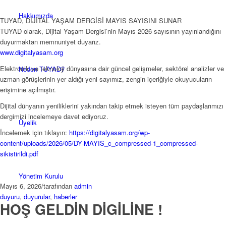
Hakkımızda
TUYAD, DİJİTAL YAŞAM DERGİSİ MAYIS SAYISINI SUNAR
TUYAD olarak, Dijital Yaşam Dergisi’nin Mayıs 2026 sayısının yayınlandığını
duyurmaktan memnuniyet duyarız.
www.digitalyasam.org
Elektronik ve teknoloji dünyasına dair güncel gelişmeler, sektörel analizler ve
Neden TUYAD?
uzman görüşlerinin yer aldığı yeni sayımız, zengin içeriğiyle okuyucuların
erişimine açılmıştır.
Dijital dünyanın yeniliklerini yakından takip etmek isteyen tüm paydaşlarımızı
dergimizi incelemeye davet ediyoruz.
Üyelik
İncelemek için tıklayın:
https://digitalyasam.org/wp-
content/uploads/2026/05/DY-MAYIS_c_compressed-1_compressed-
sikistirildi.pdf
Yönetim Kurulu
Mayıs 6, 2026
/
tarafından
admin
duyuru
,
duyurular
,
haberler
HOŞ GELDİN DİGİLİNE !