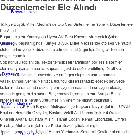
Düzenlemeler Ele Alındı
Bireysel Üyeler
Türkiye Büyük Millet Meclisi’nde Oto Ses Sistemlerine Yönelik Düzenlemeler
Ele Alındı
Bugün, İçişleri Komisyonu Üyesi AK Parti Kayseri Milletvekili Şaban
Çopuroğlu başkanlığında Türkiye Büyük Millet Meclisi’nde oto ses ve müzik
Haberler
sistemlerine yönelik düzenlemelerin ele alındığı genişletilmiş bir toplantı
gerçekleştirdik.
Söz konusu toplantıda, sektör temsilcileri tarafından oto ses sistemleri
alanında yaşanan sorunlar kapsamlı şekilde değerlendirilmiş; özellikle
Duyurular
araçlarda kullanılan subwoofer ve amfi gibi ekipmanların tamamen
yasaklanması yerine, yalnızca üçüncü kişileri rahatsız edecek seviyede
kullanım durumlarında cezai işlem uygulanmasının daha uygun olacağı
yönünde görüş bildirilmiştir. Bu çerçevede, denetimlerin Avrupa Birliği
kriterleri esas alınarak yürütülmesinin önemine dikkat çekilmiştir.
TKGS’li Markalar
Toplantıya; AK Parti Kayseri Melikgazi İlçe Başkanı Tayyar Şahin, TUYAD
Başkanı Hayrettin Özaydın, Başkan Vekili Ali Uzunay ile kurul üyeleri
Cihangir Ayana, Mustafa Mısırlı, Hamit Doğan, Kemal Erborazan, Emrah
Karatay, Muharrem Şahin ve Kader Sezer iştirak etmiştir.
Toplantı sonrasında, İçişleri Bakan Yardımcısı Sayın Ali Çevik makamında
FULL TV Yayıncıları