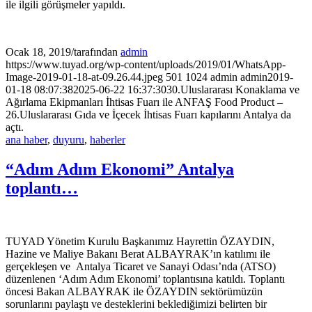
ile ilgili görüşmeler yapıldı.
Ocak 18, 2019
/
tarafından
admin
https://www.tuyad.org/wp-content/uploads/2019/01/WhatsApp-
Image-2019-01-18-at-09.26.44.jpeg
501
1024
admin
admin
2019-
01-18 08:07:38
2025-06-22 16:37:30
30.Uluslararası Konaklama ve
Ağırlama Ekipmanları İhtisas Fuarı ile ANFAŞ Food Product –
26.Uluslararası Gıda ve İçecek İhtisas Fuarı kapılarını Antalya da
açtı.
ana haber
,
duyuru
,
haberler
“Adım Adım Ekonomi” Antalya
toplantı…
TUYAD Yönetim Kurulu Başkanımız Hayrettin ÖZAYDIN,
Hazine ve Maliye Bakanı Berat ALBAYRAK’ın katılımı ile
gerçekleşen ve Antalya Ticaret ve Sanayi Odası’nda (ATSO)
düzenlenen ‘Adım Adım Ekonomi’ toplantısına katıldı. Toplantı
öncesi Bakan ALBAYRAK ile ÖZAYDIN sektörümüzün
sorunlarını paylaştı ve desteklerini beklediğimizi belirten bir