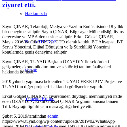
ziyaret etti.
Hakkımızda
Sayın ÇINAR, Teknoloji, Medya ve Yazılım Endüstrisinde 18 yıllık
bir deneyime sahiptir. Sayın ÇINAR, Bilgisayar Mühendisliği lisans
derecesine ve MBA derecesine sahiptir. Erkut Göksel ÇINAR,
Mayıs 2016’da Oflaz MG’ye CTO olarak katıldı. BT Altyapısı, BT
Neden TUYAD?
Servis Yönetimi, Dijital Dönüşüm ve İş Sürekliliği Yönetimi
konularında geniş deneyime sahiptir.
Sayın ÇINAR, TUYAD Başkanı ÖZAYDIN ile sektördeki
gelişmeler, ekonomik durumu ve sektör içi tanıtım faaliyetleri
Üyelik
hakkında görüştü.
2019 yılında yapılması beklenilen TUYAD FREE IPTV Projesi ve
TUYAD’ın diğer projeleri hakkında görüşmeler yapıldı.
Erkut Göksel ÇINAR ‘ın ziyaretinden duyduğu memnuniyeti ifade
Yönetim Kurulu
eden ÖZAYDIN, Erkut Göksel ÇINAR ‘a günün anısına binaen
Türk Bayrağı figürlü cam masa ağırlığı hediye etti.
Şubat 5, 2019
/
tarafından
admin
https://www.tuyad.org/wp-content/uploads/2019/02/WhatsApp-
Image-2019-02-05-at-18.42.25.jpeg
1600
1200
admin
admin
2019-
Denetleme Kurulu