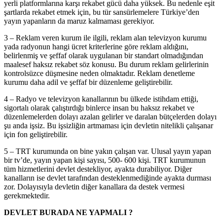
yerli platformlarına karşı rekabet gücü daha yüksek. Bu nedenle eşit
şartlarda rekabet etmek için, bu tür sansürlemelere Türkiye’den
yayın yapanların da maruz kalmaması gerekiyor.
3 – Reklam veren kurum ile ilgili, reklam alan televizyon kurumu
yada radyonun hangi ücret kriterlerine göre reklam aldığını,
belirlenmiş ve şeffaf olarak uygulanan bir standart olmadığından
maalesef haksız rekabet söz konusu. Bu durum reklam gelirlerinin
kontrolsüzce düşmesine neden olmaktadır. Reklam denetleme
kurumu daha adil ve şeffaf bir düzenleme geliştirebilir.
4 – Radyo ve televizyon kanallarının bu ülkede istihdam ettiği,
sigortalı olarak çalıştırdığı binlerce insan bu haksız rekabet ve
düzenlemelerden dolayı azalan gelirler ve daralan bütçelerden dolayı
şu anda işsiz. Bu işsizliğin artmaması için devletin nitelikli çalışanar
için fon geliştirebilir.
5 – TRT kurumunda on bine yakın çalışan var. Ulusal yayın yapan
bir tv’de, yayın yapan kişi sayısı, 500- 600 kişi. TRT kurumunun
tüm hizmetlerini devlet destekliyor, ayakta durabiliyor. Diğer
kanalların ise devlet tarafından desteklenmediğinde ayakta durması
zor. Dolayısıyla devletin diğer kanallara da destek vermesi
gerekmektedir.
DEVLET BURADA NE YAPMALI ?