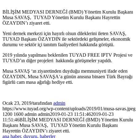
BİLİŞİM MEDYASI DERNEĞİ (BMD) Yönetim Kurulu Başkanı
Musa SAVAŞ, TUYAD Yönetim Kurulu Başkanı Hayrettin
ÖZAYDIN’ı ziyaret etti.
Yeni dernek merkezi için hayırlı olsun dileklerini ileten SAVAŞ,
TUYAD Başkanı ÖZAYDIN ile sektördeki gelişmeler, ekonomik
durumu ve sektör içi tanıtım faaliyetleri hakkında görüştü.
2019 yılında yapılması beklenilen TUYAD FREE IPTV Projesi ve
TUYAD’ın diğer projeleri hakkında görüşmeler yapıldı.
Musa SAVAŞ ‘ın ziyaretinden duyduğu memnuniyeti ifade eden
ÖZAYDIN, Musa SAVAŞA‘a günün anısına binaen Türk Bayrağı
figürlü cam masa ağırlığı hediye etti.
Ocak 23, 2019
/
tarafından
admin
https://www.tuyad.org/wp-content/uploads/2019/01/musa-savas.jpeg
1200
1600
admin
admin
2019-01-23 11:51:46
2019-01-23
11:51:46
BİLİŞİM MEDYASI DERNEĞİ (BMD) Yönetim Kurulu
Başkanı Musa SAVAŞ, TUYAD Yönetim Kurulu Başkanı
Hayrettin ÖZAYDIN’ı ziyaret etti.
ana haber
,
duyuru
,
haberler