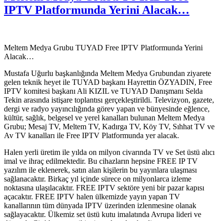
IPTV Platformunda Yerini Alacak…
Meltem Medya Grubu TUYAD Free IPTV Platformunda Yerini
Alacak…
Mustafa Uğurlu başkanlığında Meltem Medya Grubundan ziyarete
gelen teknik heyet ile TUYAD başkanı Hayrettin ÖZYADIN, Free
IPTV komitesi başkanı Ali KIZIL ve TUYAD Danışmanı Selda
Tekin arasında istişare toplantısı gerçekleştirildi. Televizyon, gazete,
dergi ve radyo yayıncılığında görev yapan ve bünyesinde eğlence,
kültür, sağlık, belgesel ve yerel kanalları bulunan Meltem Medya
Grubu; Mesaj TV, Meltem TV, Kadırga TV, Köy TV, Sıhhat TV ve
Av TV kanalları ile Free IPTV Platformunda yer alacak.
Halen yerli üretim ile yılda on milyon civarında TV ve Set üstü alıcı
imal ve ihraç edilmektedir. Bu cihazların hepsine FREE IP TV
yazılım ile eklenerek, satın alan kişilerin bu yayınlara ulaşması
sağlanacaktır. Birkaç yıl içinde sürece on milyonlarca izleme
noktasına ulaşılacaktır. FREE IPTV sektöre yeni bir pazar kapısı
açacaktır. FREE IPTV halen ülkemizde yayın yapan TV
kanallarının tüm dünyada IPTV üzerinden izlenmesine olanak
sağlayacaktır. Ülkemiz set üstü kutu imalatında Avrupa lideri ve