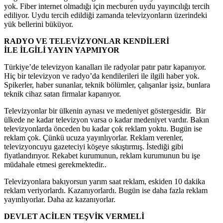
yok. Fiber internet olmadığı için mecburen uydu yayıncılığı tercih
ediliyor. Uydu tercih edildiği zamanda televizyonların üzerindeki
yük bellerini büküyor.
RADYO VE TELEVİZYONLAR KENDİLERİ
İLE İLGİLİ YAYIN YAPMIYOR
Türkiye’de televizyon kanalları ile radyolar patır patır kapanıyor.
Hiç bir televizyon ve radyo’da kendilerileri ile ilgili haber yok.
Spikerler, haber sunanlar, teknik bölümler, çalışanlar işsiz, bunlara
teknik cihaz satan firmalar kapanıyor.
Televizyonlar bir ülkenin aynası ve medeniyet göstergesidir. Bir
ülkede ne kadar televizyon varsa o kadar medeniyet vardır. Bakın
televizyonlarda önceden bu kadar çok reklam yoktu. Bugün ise
reklam çok. Çünkü ucuza yayınlıyorlar. Reklam verenler,
televizyoncuyu gazeteciyi köşeye sıkıştırmış. İstediği gibi
fiyatlandırıyor. Rekabet kurumunun, reklam kurumunun bu işe
müdahale etmesi gerekmektedir..
Televizyonlara bakıyorsun yarım saat reklam, eskiden 10 dakika
reklam veriyorlardı. Kazanıyorlardı. Bugün ise daha fazla reklam
yayınlıyorlar. Daha az kazanıyorlar.
DEVLET ACİLEN TEŞVİK VERMELİ