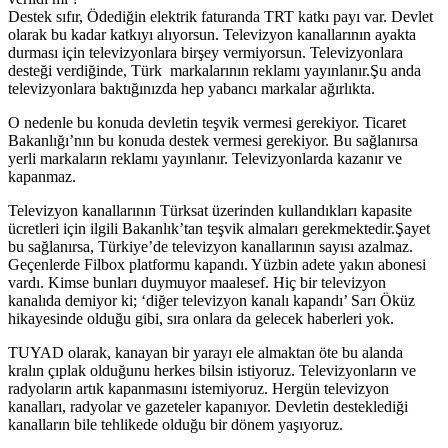
Destek sıfır, Ödediğin elektrik faturanda TRT katkı payı var. Devlet
olarak bu kadar katkıyı alıyorsun. Televizyon kanallarının ayakta
durması için televizyonlara birşey vermiyorsun. Televizyonlara
desteği verdiğinde, Türk markalarının reklamı yayınlanır.Şu anda
televizyonlara baktığınızda hep yabancı markalar ağırlıkta.
O nedenle bu konuda devletin teşvik vermesi gerekiyor. Ticaret
Bakanlığı’nın bu konuda destek vermesi gerekiyor. Bu sağlanırsa
yerli markaların reklamı yayınlanır. Televizyonlarda kazanır ve
kapanmaz.
Televizyon kanallarının Türksat üzerinden kullandıkları kapasite
ücretleri için ilgili Bakanlık’tan teşvik almaları gerekmektedir.Şayet
bu sağlanırsa, Türkiye’de televizyon kanallarının sayısı azalmaz.
Geçenlerde Filbox platformu kapandı. Yüzbin adete yakın abonesi
vardı. Kimse bunları duymuyor maalesef. Hiç bir televizyon
kanalıda demiyor ki; ‘diğer televizyon kanalı kapandı’ Sarı Öküz
hikayesinde olduğu gibi, sıra onlara da gelecek haberleri yok.
TUYAD olarak, kanayan bir yarayı ele almaktan öte bu alanda
kralın çıplak olduğunu herkes bilsin istiyoruz. Televizyonların ve
radyoların artık kapanmasını istemiyoruz. Hergün televizyon
kanalları, radyolar ve gazeteler kapanıyor. Devletin desteklediği
kanalların bile tehlikede olduğu bir dönem yaşıyoruz.