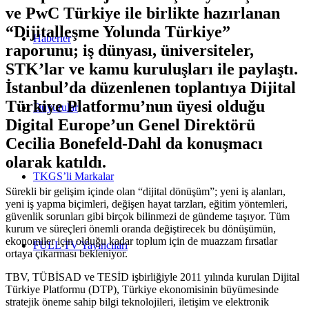
ve PwC Türkiye ile birlikte hazırlanan
“Dijitalleşme Yolunda Türkiye”
Haberler
raporunu; iş dünyası, üniversiteler,
STK’lar ve kamu kuruluşları ile paylaştı.
İstanbul’da düzenlenen toplantıya Dijital
Türkiye Platformu’nun üyesi olduğu
Duyurular
Digital Europe’un Genel Direktörü
Cecilia Bonefeld-Dahl da konuşmacı
olarak katıldı.
TKGS’li Markalar
Sürekli bir gelişim içinde olan “dijital dönüşüm”; yeni iş alanları,
yeni iş yapma biçimleri, değişen hayat tarzları, eğitim yöntemleri,
güvenlik sorunları gibi birçok bilinmezi de gündeme taşıyor. Tüm
kurum ve süreçleri önemli oranda değiştirecek bu dönüşümün,
ekonomiler için olduğu kadar toplum için de muazzam fırsatlar
FULL TV Yayıncıları
ortaya çıkarması bekleniyor.
TBV, TÜBİSAD ve TESİD işbirliğiyle 2011 yılında kurulan Dijital
Türkiye Platformu (DTP), Türkiye ekonomisinin büyümesinde
stratejik öneme sahip bilgi teknolojileri, iletişim ve elektronik