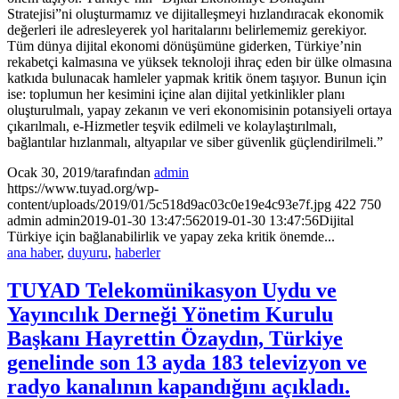
Stratejisi”ni oluşturmamız ve dijitalleşmeyi hızlandıracak ekonomik
değerleri ile adresleyerek yol haritalarını belirlememiz gerekiyor.
Tüm dünya dijital ekonomi dönüşümüne giderken, Türkiye’nin
rekabetçi kalmasına ve yüksek teknoloji ihraç eden bir ülke olmasına
katkıda bulunacak hamleler yapmak kritik önem taşıyor. Bunun için
ise: toplumun her kesimini içine alan dijital yetkinlikler planı
oluşturulmalı, yapay zekanın ve veri ekonomisinin potansiyeli ortaya
çıkarılmalı, e-Hizmetler teşvik edilmeli ve kolaylaştırılmalı,
bağlantılar hızlanmalı, altyapılar ve siber güvenlik güçlendirilmeli.”
Ocak 30, 2019
/
tarafından
admin
https://www.tuyad.org/wp-
content/uploads/2019/01/5c518d9ac03c0e19e4c93e7f.jpg
422
750
admin
admin
2019-01-30 13:47:56
2019-01-30 13:47:56
Dijital
Türkiye için bağlanabilirlik ve yapay zeka kritik önemde...
ana haber
,
duyuru
,
haberler
TUYAD Telekomünikasyon Uydu ve
Yayıncılık Derneği Yönetim Kurulu
Başkanı Hayrettin Özaydın, Türkiye
genelinde son 13 ayda 183 televizyon ve
radyo kanalının kapandığını açıkladı.