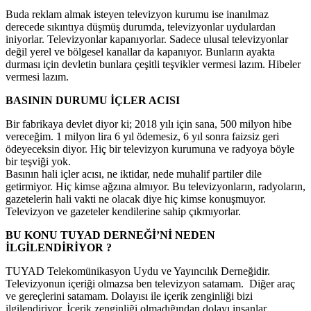
Buda reklam almak isteyen televizyon kurumu ise inanılmaz
derecede sıkıntıya düşmüş durumda, televizyonlar uydulardan
iniyorlar. Televizyonlar kapanıyorlar. Sadece ulusal televizyonlar
değil yerel ve bölgesel kanallar da kapanıyor. Bunların ayakta
durması için devletin bunlara çeşitli teşvikler vermesi lazım. Hibeler
vermesi lazım.
BASININ DURUMU İÇLER ACISI
Bir fabrikaya devlet diyor ki; 2018 yılı için sana, 500 milyon hibe
vereceğim. 1 milyon lira 6 yıl ödemesiz, 6 yıl sonra faizsiz geri
ödeyeceksin diyor. Hiç bir televizyon kurumuna ve radyoya böyle
bir teşviği yok.
Basının hali içler acısı, ne iktidar, nede muhalif partiler dile
getirmiyor. Hiç kimse ağzına almıyor. Bu televizyonların, radyoların,
gazetelerin hali vakti ne olacak diye hiç kimse konuşmuyor.
Televizyon ve gazeteler kendilerine sahip çıkmıyorlar.
BU KONU TUYAD DERNEĞİ’Nİ NEDEN
İLGİLENDİRİYOR ?
TUYAD Telekomünikasyon Uydu ve Yayıncılık Derneğidir.
Televizyonun içeriği olmazsa ben televizyon satamam. Diğer araç
ve gereçlerini satamam. Dolayısı ile içerik zenginliği bizi
ilgilendiriyor. İçerik zenginliği olmadığından dolayı insanlar