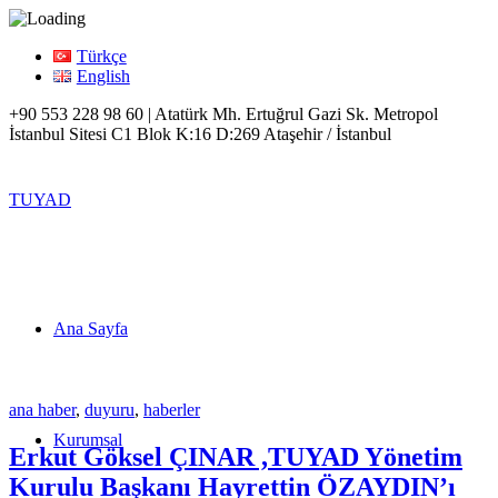
Türkçe
English
+90 553 228 98 60 | Atatürk Mh. Ertuğrul Gazi Sk. Metropol
İstanbul Sitesi C1 Blok K:16 D:269 Ataşehir / İstanbul
TUYAD
Ana Sayfa
ana haber
,
duyuru
,
haberler
Kurumsal
Erkut Göksel ÇINAR ,TUYAD Yönetim
Kurulu Başkanı Hayrettin ÖZAYDIN’ı