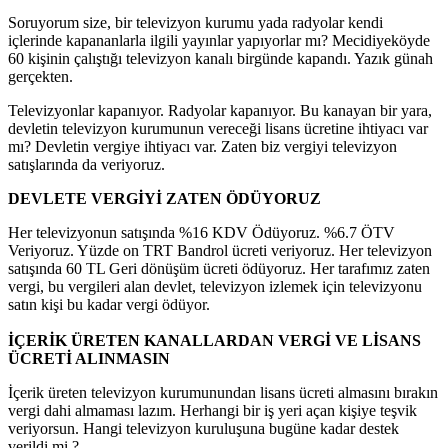
Soruyorum size, bir televizyon kurumu yada radyolar kendi
içlerinde kapananlarla ilgili yayınlar yapıyorlar mı? Mecidiyeköyde
60 kişinin çalıştığı televizyon kanalı birgünde kapandı. Yazık günah
gerçekten.
Televizyonlar kapanıyor. Radyolar kapanıyor. Bu kanayan bir yara,
devletin televizyon kurumunun vereceği lisans ücretine ihtiyacı var
mı? Devletin vergiye ihtiyacı var. Zaten biz vergiyi televizyon
satışlarında da veriyoruz.
DEVLETE VERGİYİ ZATEN ÖDÜYORUZ
Her televizyonun satışında %16 KDV Ödüyoruz. %6.7 ÖTV
Veriyoruz. Yüzde on TRT Bandrol ücreti veriyoruz. Her televizyon
satışında 60 TL Geri dönüşüm ücreti ödüyoruz. Her tarafımız zaten
vergi, bu vergileri alan devlet, televizyon izlemek için televizyonu
satın kişi bu kadar vergi ödüyor.
İÇERİK ÜRETEN KANALLARDAN VERGİ VE LİSANS
ÜCRETİ ALINMASIN
İçerik üreten televizyon kurumunundan lisans ücreti almasını bırakın
vergi dahi almaması lazım. Herhangi bir iş yeri açan kişiye teşvik
veriyorsun. Hangi televizyon kuruluşuna bugüne kadar destek
verildi mi ?