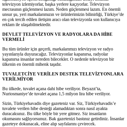
televizyon izlemiyorlar, başka yerlere kaçıyorlar. Televizyon
mecrasının güçlenmesi lazım. Neden güçlenmesi lazım. En önemli
unsur şu, yeri markalarımızın ve ürünlerimizin bilinirliği, Türkiye’de
en çok tercih edilen iletişim aracı olan televizyonla son kullanıcıya
reklam ile ulaşabilmektedir.
DEVLET TELEVİZYON VE RADYOLARA DA HİBE
VERMELİ
Bu tüm ürünler için geçerli, markalarımızı televizyon ve radyo
yayınlarıyla duyuracağız. Televizyonlar kapanırsa, radyolar
kapanırsa insanlar nereden bilecekler. O nedenle televizyon bir
ülkenin en önemli mihenk taşıdır.
TUVALETCİYE VERİLEN DESTEK TELEVİZYONLARA
VERİLMİYOR
Bu ülkede, tuvalet açana dahi hibe veriliyor. Beyazıt’ta,
Nuriosmaniye’de tuvalet açana 1,5 milyon lira hibe veriliyor.
Sizin, Türkiyehavadis diye gazeteniz var. Siz, Türkiyehavadis’e
tuvalete verilen hibe desteği alamadıktan sonra nasıl ayakta
duracaksınız. Bu ülke böyle bir yere gitmez. Siz insanların
okumasını sağlıyorsunuz. Bak gazetenizi bastınız getirdiniz. İnsanlar
gazeteye dokunacak, eline alıp sayfalarını çevirecek.