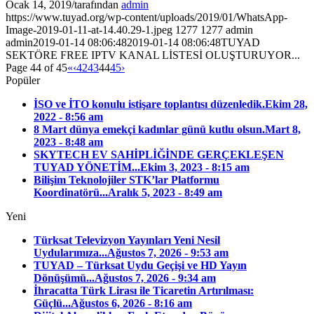
Ocak 14, 2019
/
tarafından
admin
https://www.tuyad.org/wp-content/uploads/2019/01/WhatsApp-
Image-2019-01-11-at-14.40.29-1.jpeg
1277
1277
admin
admin
2019-01-14 08:06:48
2019-01-14 08:06:48
TUYAD
SEKTÖRE FREE IPTV KANAL LİSTESİ OLUŞTURUYOR...
Page 44 of 45
«
‹
42
43
44
45
›
Popüler
İSO ve İTO konulu istişare toplantısı düzenledik.
Ekim 28,
2022 - 8:56 am
8 Mart dünya emekçi kadınlar günü kutlu olsun.
Mart 8,
2023 - 8:48 am
SKYTECH EV SAHİPLİĞİNDE GERÇEKLEŞEN
TUYAD YÖNETİM...
Ekim 3, 2023 - 8:15 am
Bilişim Teknolojiler STK’lar Platformu
Koordinatörü...
Aralık 5, 2023 - 8:49 am
Yeni
Türksat Televizyon Yayınları Yeni Nesil
Uydularımıza...
Ağustos 7, 2026 - 9:53 am
TUYAD – Türksat Uydu Geçişi ve HD Yayın
Dönüşümü...
Ağustos 7, 2026 - 9:34 am
İhracatta Türk Lirası ile Ticaretin Artırılması:
Güçlü...
Ağustos 6, 2026 - 8:16 am