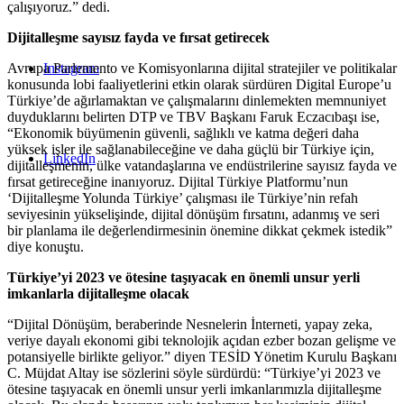
çalışıyoruz.” dedi.
Dijitalleşme sayısız fayda ve fırsat getirecek
Instagram
Avrupa Parlemento ve Komisyonlarına dijital stratejiler ve politikalar
konusunda lobi faaliyetlerini etkin olarak sürdüren Digital Europe’u
Türkiye’de ağırlamaktan ve çalışmalarını dinlemekten memnuniyet
duyduklarını belirten DTP ve TBV Başkanı Faruk Eczacıbaşı ise,
“Ekonomik büyümenin güvenli, sağlıklı ve katma değeri daha
yüksek işler ile sağlanabileceğine ve daha güçlü bir Türkiye için,
LinkedIn
dijitalleşmenin, ülke vatandaşlarına ve endüstrilerine sayısız fayda ve
fırsat getireceğine inanıyoruz. Dijital Türkiye Platformu’nun
‘Dijitalleşme Yolunda Türkiye’ çalışması ile Türkiye’nin refah
seviyesinin yükselişinde, dijital dönüşüm fırsatını, adanmış ve seri
bir planlama ile değerlendirmesinin önemine dikkat çekmek istedik”
diye konuştu.
Türkiye’yi 2023 ve ötesine taşıyacak en önemli unsur yerli
imkanlarla dijitalleşme olacak
“Dijital Dönüşüm, beraberinde Nesnelerin İnterneti, yapay zeka,
veriye dayalı ekonomi gibi teknolojik açıdan ezber bozan gelişme ve
potansiyelle birlikte geliyor.” diyen TESİD Yönetim Kurulu Başkanı
C. Müjdat Altay ise sözlerini söyle sürdürdü: “Türkiye’yi 2023 ve
ötesine taşıyacak en önemli unsur yerli imkanlarımızla dijitalleşme