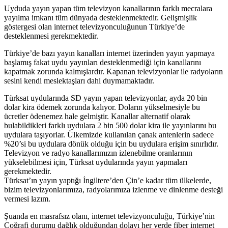
Uyduda yayın yapan tüm televizyon kanallarının farklı mecralara
yayılma imkanı tüm dünyada desteklenmektedir. Gelişmişlik
göstergesi olan internet televizyonculuğunun Türkiye’de
desteklenmesi gerekmektedir.
Türkiye’de bazı yayın kanalları internet üzerinden yayın yapmaya
başlamış fakat uydu yayınları desteklenmediği için kanallarını
kapatmak zorunda kalmışlardır. Kapanan televizyonlar ile radyoların
sesini kendi meslektaşları dahi duymamaktadır.
Türksat uydularında SD yayın yapan televizyonlar, ayda 20 bin
dolar kira ödemek zorunda kalıyor. Doların yükselmesiyle bu
ücretler ödenemez hale gelmiştir. Kanallar alternatif olarak
bulabildikleri farklı uydulara 2 bin 500 dolar kira ile yayınlarını bu
uydulara taşıyorlar. Ülkemizde kullanılan çanak antenlerin sadece
%20’si bu uydulara dönük olduğu için bu uydulara erişim sınırlıdır.
Televizyon ve radyo kanallarımızın izlenebilme oranlarının
yükselebilmesi için, Türksat uydularında yayın yapmaları
gerekmektedir.
Türksat’ın yayın yaptığı İngiltere’den Çin’e kadar tüm ülkelerde,
bizim televizyonlarımıza, radyolarımıza izlenme ve dinlenme desteği
vermesi lazım.
Şuanda en masrafsız olanı, internet televizyonculuğu, Türkiye’nin
Coğrafi durumu dağlık olduğundan dolayı her yerde fiber internet