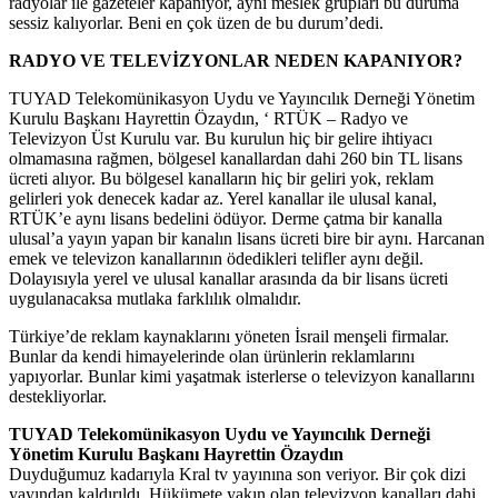
radyolar ile gazeteler kapanıyor, aynı meslek grupları bu duruma
sessiz kalıyorlar. Beni en çok üzen de bu durum’dedi.
RADYO VE TELEVİZYONLAR NEDEN KAPANIYOR?
TUYAD Telekomünikasyon Uydu ve Yayıncılık Derneği Yönetim
Kurulu Başkanı Hayrettin Özaydın, ‘ RTÜK – Radyo ve
Televizyon Üst Kurulu var. Bu kurulun hiç bir gelire ihtiyacı
olmamasına rağmen, bölgesel kanallardan dahi 260 bin TL lisans
ücreti alıyor. Bu bölgesel kanalların hiç bir geliri yok, reklam
gelirleri yok denecek kadar az. Yerel kanallar ile ulusal kanal,
RTÜK’e aynı lisans bedelini ödüyor. Derme çatma bir kanalla
ulusal’a yayın yapan bir kanalın lisans ücreti bire bir aynı. Harcanan
emek ve televizon kanallarının ödedikleri telifler aynı değil.
Dolayısıyla yerel ve ulusal kanallar arasında da bir lisans ücreti
uygulanacaksa mutlaka farklılık olmalıdır.
Türkiye’de reklam kaynaklarını yöneten İsrail menşeli firmalar.
Bunlar da kendi himayelerinde olan ürünlerin reklamlarını
yapıyorlar. Bunlar kimi yaşatmak isterlerse o televizyon kanallarını
destekliyorlar.
TUYAD Telekomünikasyon Uydu ve Yayıncılık Derneği
Yönetim Kurulu Başkanı Hayrettin Özaydın
Duyduğumuz kadarıyla Kral tv yayınına son veriyor. Bir çok dizi
yayından kaldırıldı. Hükümete yakın olan televizyon kanalları dahi