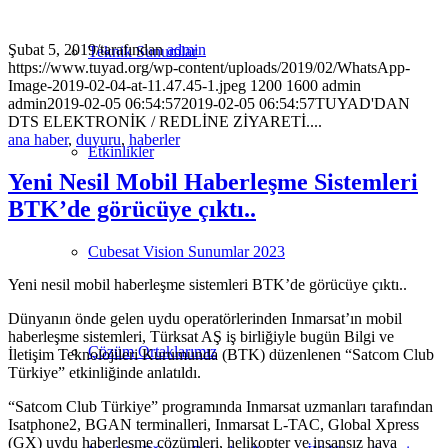
Şubat 5, 2019
/
tarafından
admin
Teknik Sunumlar
https://www.tuyad.org/wp-content/uploads/2019/02/WhatsApp-
Image-2019-02-04-at-11.47.45-1.jpeg
1200
1600
admin
admin
2019-02-05 06:54:57
2019-02-05 06:54:57
TUYAD'DAN
DTS ELEKTRONİK / REDLİNE ZİYARETİ....
ana haber
,
duyuru
,
haberler
Etkinlikler
Yeni Nesil Mobil Haberleşme Sistemleri
BTK’de görücüye çıktı..
Cubesat Vision Sunumlar 2023
Yeni nesil mobil haberleşme sistemleri BTK’de görücüye çıktı..
Dünyanın önde gelen uydu operatörlerinden Inmarsat’ın mobil
haberleşme sistemleri, Türksat AŞ iş birliğiyle bugün Bilgi ve
Çözüm Ortaklarımız
İletişim Teknolojileri Kurumunda (BTK) düzenlenen “Satcom Club
Türkiye” etkinliğinde anlatıldı.
“Satcom Club Türkiye” programında Inmarsat uzmanları tarafından
Isatphone2, BGAN terminalleri, Inmarsat L-TAC, Global Xpress
(GX) uydu haberleşme çözümleri, helikopter ve insansız hava