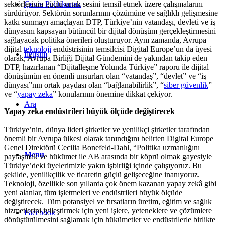
Çevre Politikamız
sektörlerinin güçlü ortak sesini temsil etmek üzere çalışmalarını
sürdürüyor. Sektörün sorunlarının çözümüne ve sağlıklı gelişmesine
katkı sunmayı amaçlayan DTP, Türkiye’nin vatandaşı, devleti ve iş
dünyasını kapsayan bütüncül bir dijital dönüşüm gerçekleştirmesini
sağlayacak politika önerileri oluşturuyor. Aynı zamanda, Avrupa
dijital
teknoloji
endüstrisinin temsilcisi Digital Europe’un da üyesi
İletişim
olarak, Avrupa Birliği Dijital Gündemini de yakından takip eden
DTP, hazırlanan “Dijitalleşme Yolunda Türkiye” raporu ile dijital
dönüşümün en önemli unsurları olan “vatandaş”, “devlet” ve “iş
dünyası”nın ortak paydası olan “bağlanabilirlik”, “
siber güvenlik
”
ve “
yapay zeka
” konularının önemine dikkat çekiyor.
Ara
Yapay zeka endüstrileri büyük ölçüde değiştirecek
Türkiye’nin, dünya lideri şirketler ve yenilikçi şirketler tarafından
önemli bir Avrupa ülkesi olarak tanındığını belirten Digital Europe
Genel Direktörü Cecilia Bonefeld-Dahl, “Politika uzmanlığını
Menu
paylaşmak ve hükümet ile AB arasında bir köprü olmak gayesiyle
Türkiye’deki üyelerimizle yakın işbirliği içinde çalışıyoruz. Bu
şekilde, yenilikçilik ve ticaretin güçlü gelişeceğine inanıyoruz.
Teknoloji, özellikle son yıllarda çok önem kazanan yapay zekâ gibi
yeni alanlar, tüm işletmeleri ve endüstrileri büyük ölçüde
değiştirecek. Tüm potansiyel ve fırsatların üretim, eğitim ve sağlık
hizmetlerini iyileştirmek için yeni işlere, yeteneklere ve çözümlere
Facebook
dönüştürülmesini sağlamak için hükümetler ve endüstrilerle birlikte