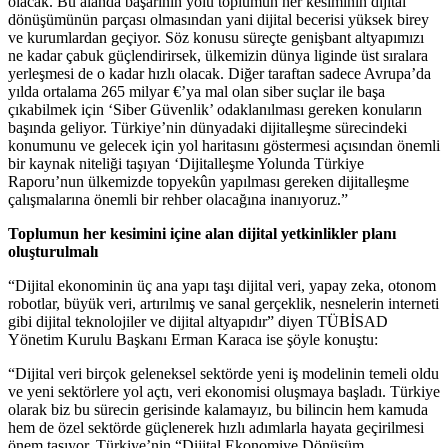
olacak. Bu alanda başarının yolu toplumun her kesiminin dijital
dönüşümünün parçası olmasından yani dijital becerisi yüksek birey
ve kurumlardan geçiyor. Söz konusu süreçte genişbant altyapımızı
ne kadar çabuk güçlendirirsek, ülkemizin dünya liginde üst sıralara
yerleşmesi de o kadar hızlı olacak. Diğer taraftan sadece Avrupa’da
yılda ortalama 265 milyar €’ya mal olan siber suçlar ile başa
çıkabilmek için ‘Siber Güvenlik’ odaklanılması gereken konuların
başında geliyor. Türkiye’nin dünyadaki dijitalleşme sürecindeki
konumunu ve gelecek için yol haritasını göstermesi açısından önemli
bir kaynak niteliği taşıyan ‘Dijitalleşme Yolunda Türkiye
Raporu’nun ülkemizde topyekûn yapılması gereken dijitalleşme
çalışmalarına önemli bir rehber olacağına inanıyoruz.”
Toplumun her kesimini içine alan dijital yetkinlikler planı
oluşturulmalı
“Dijital ekonominin üç ana yapı taşı dijital veri, yapay zeka, otonom
robotlar, büyük veri, artırılmış ve sanal gerçeklik, nesnelerin interneti
gibi dijital teknolojiler ve dijital altyapıdır” diyen TÜBİSAD
Yönetim Kurulu Başkanı Erman Karaca ise şöyle konuştu:
“Dijital veri birçok geleneksel sektörde yeni iş modelinin temeli oldu
ve yeni sektörlere yol açtı, veri ekonomisi oluşmaya başladı. Türkiye
olarak biz bu sürecin gerisinde kalamayız, bu bilincin hem kamuda
hem de özel sektörde güçlenerek hızlı adımlarla hayata geçirilmesi
önem taşıyor. Türkiye’nin “Dijital Ekonomiye Dönüşüm