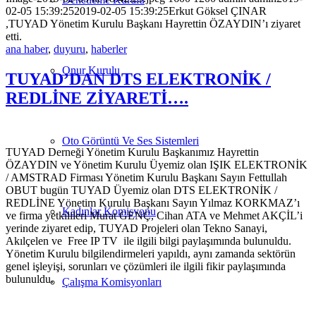
02-05 15:39:25
2019-02-05 15:39:25
Erkut Göksel ÇINAR
,TUYAD Yönetim Kurulu Başkanı Hayrettin ÖZAYDIN’ı ziyaret
etti.
ana haber
,
duyuru
,
haberler
Onur Kurulu
TUYAD’DAN DTS ELEKTRONİK /
REDLİNE ZİYARETİ….
Oto Görüntü Ve Ses Sistemleri
TUYAD Derneği Yönetim Kurulu Başkanımız Hayrettin
ÖZAYDIN ve Yönetim Kurulu Üyemiz olan IŞIK ELEKTRONİK
/ AMSTRAD Firması Yönetim Kurulu Başkanı Sayın Fettullah
OBUT bugün TUYAD Üyemiz olan DTS ELEKTRONİK /
REDLİNE Yönetim Kurulu Başkanı Sayın Yılmaz KORKMAZ’ı
Kadınlar Komisyonu
ve firma yetkilileri Murat GENÇ, Cihan ATA ve Mehmet AKÇİL’i
yerinde ziyaret edip, TUYAD Projeleri olan Tekno Sanayi,
Akılçelen ve Free IP TV ile ilgili bilgi paylaşımında bulunuldu.
Yönetim Kurulu bilgilendirmeleri yapıldı, aynı zamanda sektörün
genel işleyişi, sorunları ve çözümleri ile ilgili fikir paylaşımında
bulunuldu.
Çalışma Komisyonları