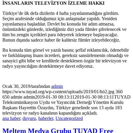
İNSANLARIN TELEVİZYON İZLEME HAKKI
Türkiye’de ilk defa dizilerin 4 hafta yayınlanmadığını gördüm.
Seçim arafesinde olduğumuz için anlaşmalar yapıldı. Yeniden
yayınlamaya başladılar. Devlet bu konuda bir adım atmazsa,
önümüzdeki günlerde, izlediğimiz dizi yada filmler şifrelenecek ve
tüm bu zengin içerikleri para ödeyerek izlemeye başlayacağız.
Bunun dışında sadece haber ile kalitesiz filmler izleyebileceğiz.
Bu konuda tüm görsel ve yazılı basını; şeffaf reklamcılık, ödenebilir
ve farklılılaşmış lisans ücretleri, gereksiz sansürlemenin olmadığı ve
sanayici gibi hibe ve kredilerle desteklenen özgür bir televizyon ve
radyo yayıncılığını desteklemeye davet ediyoruz.
Ocak 30, 2019
/
tarafından
admin
https://www.tuyad.org/wp-content/uploads/2019/01/hö2.jpg
360
650
admin
admin
2019-01-30 08:13:11
2019-01-30 08:13:11
TUYAD
Telekomünikasyon Uydu ve Yayıncılık Derneği Yönetim Kurulu
Başkanı Hayrettin Özaydın, Türkiye genelinde son 13 ayda 183
televizyon ve radyo kanalının kapandığını açıkladı.
ana haber
,
duyuru
,
haberler
,
Uncategorized
Meltem Medya Grubu TUYAD Free