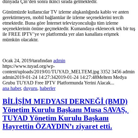
dünyada Çin’den sonra ikinci sırada gelmektedir.
Günümüzde kullanıcılar TV izleme alışkanlığında kablo ve anten
gerektirmeyen, mobil bağlantılar ile izleme seçeneklerini tercih
etmektedir. Buna göre İnternet televizyonculuğu tüm izleme
seçeneklerinin önüne geçmektedir. Kumandaya eklenecek tek bir tuş
ile FREE IPTV’ye ve platformda yer alan kanallara erişmek
mümkün olacaktır.
Ocak 24, 2019
/
tarafından
admin
https://www.tuyad.org/wp-
content/uploads/2019/01/TUYAD_MELTEM.jpg
3352
3456
admin
admin
2019-01-24 14:27:34
2019-01-24 14:27:48
Meltem Medya
Grubu TUYAD Free IPTV Platformunda Yerini Alacak...
ana haber
,
duyuru
,
haberler
BİLİŞİM MEDYASI DERNEĞİ (BMD)
Yönetim Kurulu Başkanı Musa SAVAŞ,
TUYAD Yönetim Kurulu Başkanı
Hayrettin ÖZAYDIN’ı ziyaret etti.