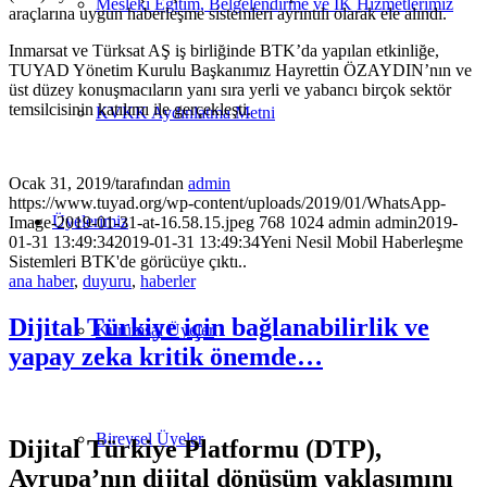
Mesleki Eğitim, Belgelendirme ve İK Hizmetlerimiz
araçlarına uygun haberleşme sistemleri ayrıntılı olarak ele alındı.
Inmarsat ve Türksat AŞ iş birliğinde BTK’da yapılan etkinliğe,
TUYAD Yönetim Kurulu Başkanımız Hayrettin ÖZAYDIN’nın ve
üst düzey konuşmacıların yanı sıra yerli ve yabancı birçok sektör
temsilcisinin katılımı ile gerçekleşti.
KVKK Aydınlatma Metni
Ocak 31, 2019
/
tarafından
admin
https://www.tuyad.org/wp-content/uploads/2019/01/WhatsApp-
Üyelerimiz
Image-2019-01-31-at-16.58.15.jpeg
768
1024
admin
admin
2019-
01-31 13:49:34
2019-01-31 13:49:34
Yeni Nesil Mobil Haberleşme
Sistemleri BTK'de görücüye çıktı..
ana haber
,
duyuru
,
haberler
Dijital Türkiye için bağlanabilirlik ve
Kurumsal Üyeler
yapay zeka kritik önemde…
Bireysel Üyeler
Dijital Türkiye Platformu (DTP),
Avrupa’nın dijital dönüşüm yaklaşımını