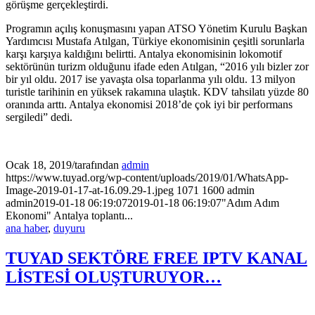
görüşme gerçekleştirdi.
Programın açılış konuşmasını yapan ATSO Yönetim Kurulu Başkan
Yardımcısı Mustafa Atılgan, Türkiye ekonomisinin çeşitli sorunlarla
karşı karşıya kaldığını belirtti. Antalya ekonomisinin lokomotif
sektörünün turizm olduğunu ifade eden Atılgan, “2016 yılı bizler zor
bir yıl oldu. 2017 ise yavaşta olsa toparlanma yılı oldu. 13 milyon
turistle tarihinin en yüksek rakamına ulaştık. KDV tahsilatı yüzde 80
oranında arttı. Antalya ekonomisi 2018’de çok iyi bir performans
sergiledi” dedi.
Ocak 18, 2019
/
tarafından
admin
https://www.tuyad.org/wp-content/uploads/2019/01/WhatsApp-
Image-2019-01-17-at-16.09.29-1.jpeg
1071
1600
admin
admin
2019-01-18 06:19:07
2019-01-18 06:19:07
"Adım Adım
Ekonomi" Antalya toplantı...
ana haber
,
duyuru
TUYAD SEKTÖRE FREE IPTV KANAL
LİSTESİ OLUŞTURUYOR…