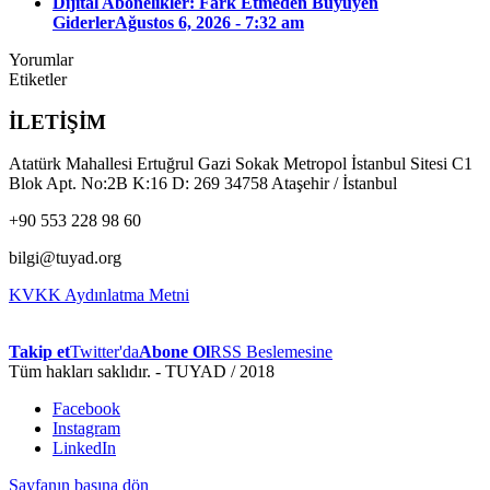
Dijital Abonelikler: Fark Etmeden Büyüyen
Giderler
Ağustos 6, 2026 - 7:32 am
Yorumlar
Etiketler
İLETİŞİM
Atatürk Mahallesi Ertuğrul Gazi Sokak Metropol İstanbul Sitesi C1
Blok Apt. No:2B K:16 D: 269 34758 Ataşehir / İstanbul
+90 553 228 98 60
bilgi@tuyad.org
KVKK Aydınlatma Metni
Takip et
Twitter'da
Abone Ol
RSS Beslemesine
Tüm hakları saklıdır. - TUYAD / 2018
Facebook
Instagram
LinkedIn
Sayfanın başına dön