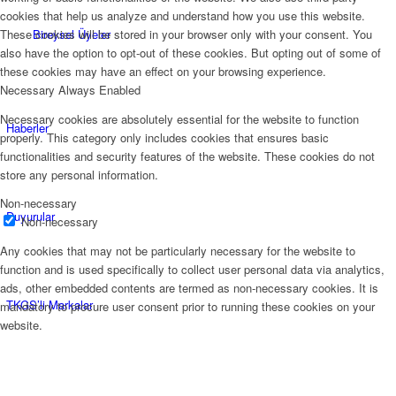
cookies that help us analyze and understand how you use this website.
Bireysel Üyeler
These cookies will be stored in your browser only with your consent. You
also have the option to opt-out of these cookies. But opting out of some of
these cookies may have an effect on your browsing experience.
Necessary
Always Enabled
Necessary cookies are absolutely essential for the website to function
Haberler
properly. This category only includes cookies that ensures basic
functionalities and security features of the website. These cookies do not
store any personal information.
Non-necessary
Duyurular
Non-necessary
Any cookies that may not be particularly necessary for the website to
function and is used specifically to collect user personal data via analytics,
ads, other embedded contents are termed as non-necessary cookies. It is
TKGS’li Markalar
mandatory to procure user consent prior to running these cookies on your
website.
FULL TV Yayıncıları