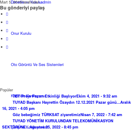
Denetleme Kurulu
Mart 5, 2019
/
tarafından
admin
Bu gönderiyi paylaş
Onur Kurulu
Oto Görüntü Ve Ses Sistemleri
Popüler
Kadınlar Komisyonu
TET Proje Pazarı Etkinliği Başlıyor
Ekim 4, 2021 - 9:32 am
TUYAD Başkanı Hayrettin Özaydın 12.12.2021 Pazar günü...
Aralık
16, 2021 - 4:05 pm
Göz bebeğimiz TÜRKSAT ziyaretimiz
Nisan 7, 2022 - 7:42 am
TUYAD YÖNETİM KURULUNDAN TELEKOMÜNİKASYON
Çalışma Komisyonları
SEKTÖRÜNE...
Ağustos 25, 2022 - 8:45 pm