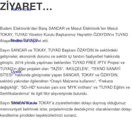
ZİYARET…
Hakkımızda
Budem Elektronik’den Barış SANCAR ve Mesut Elektronik’ten Mesut
TOKAY, TUYAD Yönetim Kurulu Başkanımız Hayrettin ÖZAYDIN’nı TUYAD
Neden TUYAD?
Ataşehir ofisinde ziyaret etti.
Sayın SANCAR ve TOKAY, TUYAD Başkanı ÖZAYDIN ile sektördeki
gelişmeler, ekonomik durumu ve sektör içi tanıtım faaliyetleri hakkında
görüştü. 2019 yılında yapılması beklenilen TUYAD FREE IPTV Projesi ve
TUYAD’ın diğer projeleri olan “TAZİS”, “AKILÇELEN”, “TEKNO SANAYİ
Üyelik
SİTESİ” hakkında görüşmeler yapan SANCAR, TOKAY ve ÖZAYDIN,
sektörü yakından ilgilendiren “Onaylı Malzeme kullanımı”, “Frekans
değişikliği”, “SD+HD” konuları yanı sıra “MYK imtihanı” ve “TUYAD Eğitim ve
Sertifikalandırma” ile ilgili fikir alışverişinde bulundu.
Yönetim Kurulu
Sayın SANCARA’a ve TOKAY’a ziyaretlerinden dolayı duymuş olduğumuz
memnuniyeti belirtmek ister, projelerimizde destekçimiz olacaklarından dolayı
kendilerine şimdiden teşekkürlerimizi sunarız.