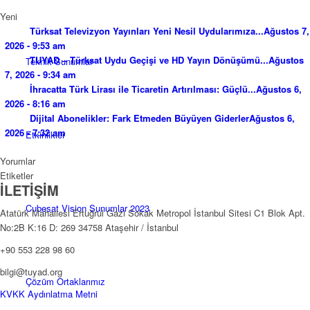
Yeni
Türksat Televizyon Yayınları Yeni Nesil Uydularımıza...
Ağustos 7,
2026 - 9:53 am
TUYAD – Türksat Uydu Geçişi ve HD Yayın Dönüşümü...
Ağustos
Teknik Sunumlar
7, 2026 - 9:34 am
İhracatta Türk Lirası ile Ticaretin Artırılması: Güçlü...
Ağustos 6,
2026 - 8:16 am
Dijital Abonelikler: Fark Etmeden Büyüyen Giderler
Ağustos 6,
2026 - 7:32 am
Etkinlikler
Yorumlar
Etiketler
İLETİŞİM
Cubesat Vision Sunumlar 2023
Atatürk Mahallesi Ertuğrul Gazi Sokak Metropol İstanbul Sitesi C1 Blok Apt.
No:2B K:16 D: 269 34758 Ataşehir / İstanbul
+90 553 228 98 60
bilgi@tuyad.org
Çözüm Ortaklarımız
KVKK Aydınlatma Metni