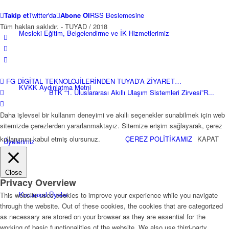
Takip et
Twitter'da
Abone Ol
RSS Beslemesine
Tüm hakları saklıdır. - TUYAD / 2018
Mesleki Eğitim, Belgelendirme ve İK Hizmetlerimiz
FG DİGİTAL TEKNOLOJİLERİNDEN TUYAD’A ZİYARET…
KVKK Aydınlatma Metni
BTK “1. Uluslararası Akıllı Ulaşım Sistemleri Zirvesi”R...
Daha işlevsel bir kullanım deneyimi ve akıllı seçenekler sunabilmek için web
sitemizde çerezlerden yararlanmaktayız. Sitemize erişim sağlayarak, çerez
kullanımını kabul etmiş olursunuz.
ÇEREZ POLİTİKAMIZ
KAPAT
Üyelerimiz
Close
Privacy Overview
Kurumsal Üyeler
This website uses cookies to improve your experience while you navigate
through the website. Out of these cookies, the cookies that are categorized
as necessary are stored on your browser as they are essential for the
working of basic functionalities of the website. We also use third-party