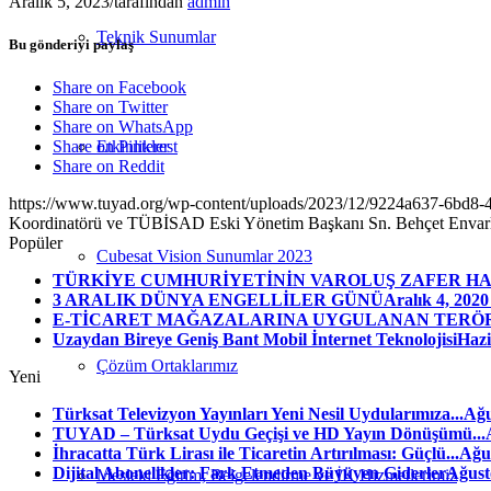
Aralık 5, 2023
/
tarafından
admin
Teknik Sunumlar
Bu gönderiyi paylaş
Share on Facebook
Share on Twitter
Share on WhatsApp
Etkinlikler
Share on Pinterest
Share on Reddit
https://www.tuyad.org/wp-content/uploads/2023/12/9224a637-6bd8
Koordinatörü ve TÜBİSAD Eski Yönetim Başkanı Sn. Behçet Envar
Popüler
Cubesat Vision Sunumlar 2023
TÜRKİYE CUMHURİYETİNİN VAROLUŞ ZAFER HAF
3 ARALIK DÜNYA ENGELLİLER GÜNÜ
Aralık 4, 2020
E-TİCARET MAĞAZALARINA UYGULANAN TERÖ
Uzaydan Bireye Geniş Bant Mobil İnternet Teknolojisi
Hazi
Çözüm Ortaklarımız
Yeni
Türksat Televizyon Yayınları Yeni Nesil Uydularımıza...
Ağu
TUYAD – Türksat Uydu Geçişi ve HD Yayın Dönüşümü...
İhracatta Türk Lirası ile Ticaretin Artırılması: Güçlü...
Ağus
Dijital Abonelikler: Fark Etmeden Büyüyen Giderler
Ağust
Mesleki Eğitim, Belgelendirme ve İK Hizmetlerimiz