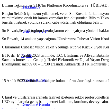
Bilişim Teknolojiler STK’lar Platformu Koordinatörü ve
TÜBİSAD Esk
Hakkımızda
Bilişim Sektörü için uzun yıllar emek veren Sn. Envarlı, farklı misyon
ve mümkünse ortak bir karara varmaları için oluşturulan Bilişim Teknol
önerileri iletmek yolunda sürekli çaba göstermek olduğunu belirtti.
Sn Envarlı ile sivil toplum kuruluşlarının etkin çalışma yöntemi hakkın
Neden TUYAD?
Sn Envarlı, 14 aralıkta yapacağımız Uluslararası Cubesat Vision Konfer
Uluslararası Cubesat Vision Yakın Yörünge Küp ve Küçük Uydu Konfer
BTK da, 14 Aralık 2023 tarihinde, T.C. Ulaştırma ve Altyapı B
Üyelik
Satcoms Innovation Group ), Hedef Elektronik ve Dijital Yaşam Der
Etkinliğimiz saat 09:00 – 17:30 arasında Ankara’da BTK Konferans Sa
Yönetim Kurulu
15 Aralık 2023 tarihinde de talepte bulunan firma/kuruluşlar arasında B
Ulusal ve uluslararası arenada faaliyet gösteren sektör profesyoneller
LEO uydularında geniş bant internet kullanım, kurulum, devreye alma v
Denetleme Kurulu