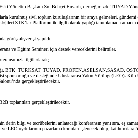
i Yönetim Başkanı Sn. Behçet Envarlı, derneğimizde TUYAD Yönetim 
larla kurulmuş sivil toplum kuruluşlarının bir araya gelmeleri, gündemi 
ojileri STK’lar Platformu ile ilgili olarak yaptığı tanımlamada amacın 
da görüş alışverişi yapıldı.
ans ve Eğitim Semineri için destek vereceklerini belirttiler.
ansımızla ilgili olarak;
akanlığı, BTK, TURKSAT, TUYAD, PROFEN,ASELSAN,SASAD, QSTC Kana
gisi sponsorluğu ve desteğinde Uluslararası Yakın Yörünge(LEO)- Kü
lonu’nda gerçekleştirilecektir.
2B toplantıları gerçekleştirilecektir.
inin derin bilgi ve tecrübelerini anlatacağı konferansın yanı sıra, eş z
e LEO uydularının pazarlama konuları işlenecek olup, katılımcılara özel