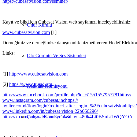
https://cubesatvision.com/seminer/
Kayıt ve bilgi için Cubesat Vision web sayfamızı inceleyebilirsiniz:
Onur Kurulu
www.cubesatvision.com
[1]
Derneğimiz ve derneğimize danışmanlık hizmeti veren Hedef Elektronik 
Links:
Oto Görüntü Ve Ses Sistemleri
——
[1]
http://www.cubesatvision.com
[2]
https://www.tuyad.org
Kadınlar Komisyonu
https://www.facebook.com/profile.php?id=61551557957781https:/
www.instagram.com/cubesat.inchttps://
twitter.com/i/flow/login?redirect_after_login=%2Fcubesatvisionhttps:/
www.linkedin.com/in/cubesat-vision-22b666296/
https://x.com/cubesatvision?s=21&t=wls-89k4Lt0BSnLfJWQYOA
Çalışma Komisyonları