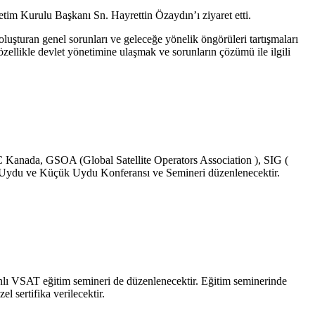
Kurulu Başkanı Sn. Hayrettin Özaydın’ı ziyaret etti.
oluşturan genel sorunları ve geleceğe yönelik öngörüleri tartışmaları
özellikle devlet yönetimine ulaşmak ve sorunların çözümü ile ilgili
da, GSOA (Global Satellite Operators Association ), SIG (
p Uydu ve Küçük Uydu Konferansı ve Semineri düzenlenecektir.
amanlı VSAT eğitim semineri de düzenlenecektir. Eğitim seminerinde
 sertifika verilecektir.