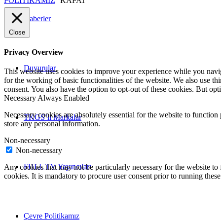
POLİTİKAMIZ
KAPAT
Haberler
Close
Privacy Overview
Duyurular
This website uses cookies to improve your experience while you naviga
for the working of basic functionalities of the website. We also use t
consent. You also have the option to opt-out of these cookies. But op
Necessary
Always Enabled
Necessary cookies are absolutely essential for the website to function 
TKGS’li Markalar
store any personal information.
Non-necessary
Non-necessary
FULL TV Yayıncıları
Any cookies that may not be particularly necessary for the website to 
cookies. It is mandatory to procure user consent prior to running thes
Çevre Politikamız