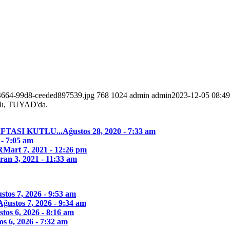
-4664-99d8-ceeded897539.jpg
768
1024
admin
admin
2023-12-05 08:49
lı, TUYAD'da.
TASI KUTLU...
Ağustos 28, 2020 - 7:33 am
 - 7:05 am
R
Mart 7, 2021 - 12:26 pm
ran 3, 2021 - 11:33 am
stos 7, 2026 - 9:53 am
Ağustos 7, 2026 - 9:34 am
tos 6, 2026 - 8:16 am
os 6, 2026 - 7:32 am