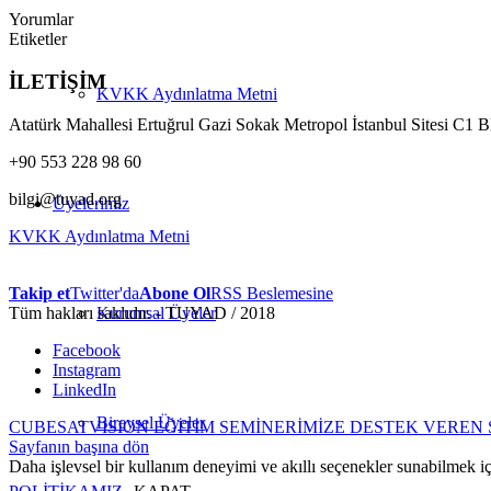
Yorumlar
Etiketler
İLETİŞİM
KVKK Aydınlatma Metni
Atatürk Mahallesi Ertuğrul Gazi Sokak Metropol İstanbul Sitesi C1 
+90 553 228 98 60
bilgi@tuyad.org
Üyelerimiz
KVKK Aydınlatma Metni
Takip et
Twitter'da
Abone Ol
RSS Beslemesine
Tüm hakları saklıdır. - TUYAD / 2018
Kurumsal Üyeler
Facebook
Instagram
LinkedIn
Bireysel Üyeler
CUBESATVISION EĞİTİM SEMİNERİMİZE DESTEK VEREN 
Sayfanın başına dön
Daha işlevsel bir kullanım deneyimi ve akıllı seçenekler sunabilmek i