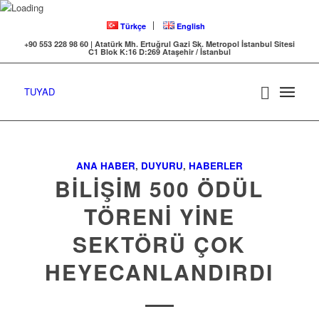
Türkçe
English
+90 553 228 98 60 | Atatürk Mh. Ertuğrul Gazi Sk. Metropol İstanbul Sitesi
C1 Blok K:16 D:269 Ataşehir / İstanbul
TUYAD
ANA HABER
,
DUYURU
,
HABERLER
BILIŞIM 500 ÖDÜL
TÖRENI YINE
SEKTÖRÜ ÇOK
HEYECANLANDIRDI