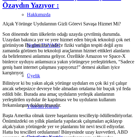
Özaydın Yazıyor :
Hakkımızda
Alçak Yörünge Uydularının Gizli Görevi Savaşa Hizmet Mi?
Son dönemde tüm ülkelerin odağı uzayda çevrilmiş durumda.
Uzaydan bakınca yer ve yere hizmet eden birçok teknoloji çok net
görünüyor. Bu görünme sadece fiziki varlığın tespiti değil aynı
Neden TUYAD?
zamanda görünen bu teknoloji araçlarının hizmet ettikleri alanların
da belirlenmesi anlamına geliyor. Özellikle Amazon ve Space-X
binlerce uyduyu anlamsızca yakın yörüngeye yerleştirirken, “Sadece
geniş bant internet çalışması yapıyoruz!” demesi akılları iyice
karıştırıyor.
Üyelik
Biliniyor ki bu yakın alçak yörünge uyduları en çok iki yıl çalışır
ancak sebepsizce devreye bile almadan ortalama bir buçuk yıl feda
edildi bile. Burada ana amaç uyduların yerleşik alanlarının
yerleştirilen uydular ile kapılması ve bu uyduların kullanım
frekanslarının doldurulmasıdır.
Yönetim Kurulu
Başta Amerika olmak üzere başarılarını tescilleyip ödüllendiriyorlar.
Önümüzdeki on yıllık planlarla yapılacak çalışmaları açıklayıp
alçak/yakın yörüngede yer ve planlarını bir nevi tescil ediyorlar.
Hatta bu tescilleri ordularının! Bünyesinde uzay kuvvetleri, ABD
Denetleme Kurulu