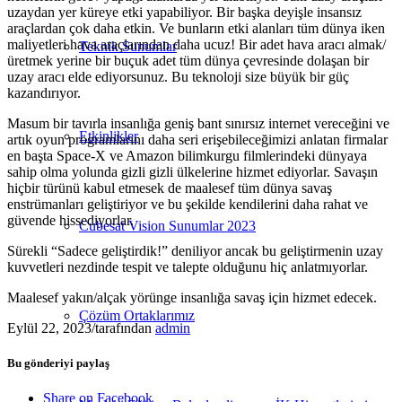
uzaydan yer küreye etki yapabiliyor. Bir başka deyişle insansız
araçlardan çok daha etkin. Ve bunların etki alanları tüm dünya iken
maliyetleri hava araçlarından daha ucuz! Bir adet hava aracı almak/
Teknik Sunumlar
üretmek yerine bir buçuk adet tüm dünya çevresinde dolaşan bir
uzay aracı elde ediyorsunuz. Bu teknoloji size büyük bir güç
kazandırıyor.
Masum bir tavırla insanlığa geniş bant sınırsız internet vereceğini ve
Etkinlikler
artık oyun programlarını daha seri erişebileceğimizi anlatan firmalar
en başta Space-X ve Amazon bilimkurgu filmlerindeki dünyaya
sahip olma yolunda gizli gizli ülkelerine hizmet ediyorlar. Savaşın
hiçbir türünü kabul etmesek de maalesef tüm dünya savaş
enstrümanları geliştiriyor ve bu şekilde kendilerini daha rahat ve
güvende hissediyorlar.
Cubesat Vision Sunumlar 2023
Sürekli “Sadece geliştirdik!” deniliyor ancak bu geliştirmenin uzay
kuvvetleri nezdinde tespit ve talepte olduğunu hiç anlatmıyorlar.
Maalesef yakın/alçak yörünge insanlığa savaş için hizmet edecek.
Çözüm Ortaklarımız
Eylül 22, 2023
/
tarafından
admin
Bu gönderiyi paylaş
Share on Facebook