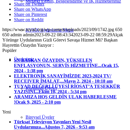
Mesleki Eğitim, Belgelendirme ve İK Hizmetlerimiz
Share on Twitter
Share on WhatsApp
Share on Pinterest
Share on Reddit
https://www.tuyad.org/wp-content/uploads/2023/09/1742.jpg
650
KVKK Aydınlatma Metni
650
admin
admin
2023-09-22 08:43:34
2023-09-22 08:59:29
Alçak
Yörünge Uydularının Gizli Görevi Savaşa Hizmet Mi? Başkan
Hayrettin Özaydın Yazıyor :
Popüler
Üyelerimiz
SN BAŞKAN ÖZAYDIN, YÜKSELEN
ENFLASYONUN, SERVİS HİZMETİNE...
Ocak 15,
2024 - 1:38 pm
ELEKTRONİK SANAYİMİZDE 2023-2024 TV/
RECEIVER İMALAT,...
Mayıs 2, 2024 - 10:18 am
TUYAD DEĞERLİ ÜYESİ RİOSAT’A TEŞEKKÜR
Kurumsal Üyeler
YAZISINI...
Ekim 10, 2024 - 5:34 pm
ARAMIZA HOŞ GELDİN ULAK HABERLEŞME
!
Ocak 9, 2025 - 2:10 pm
Yeni
Bireysel Üyeler
Türksat Televizyon Yayınları Yeni Nesil
Uydularımıza...
Ağustos 7, 2026 - 9:53 am