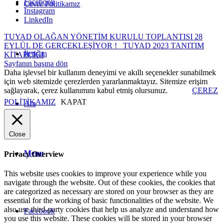
Facebook
Çevre Politikamız
Instagram
LinkedIn
TUYAD OLAĞAN YÖNETİM KURULU TOPLANTISI 28
EYLÜL DE GERÇEKLEŞİYOR !
TUYAD 2023 TANITIM
İletişim
KİTAPÇIĞI
Sayfanın başına dön
Daha işlevsel bir kullanım deneyimi ve akıllı seçenekler sunabilmek
için web sitemizde çerezlerden yararlanmaktayız. Sitemize erişim
sağlayarak, çerez kullanımını kabul etmiş olursunuz.
ÇEREZ
POLİTİKAMIZ
KAPAT
Ara
Close
Menu
Privacy Overview
This website uses cookies to improve your experience while you
navigate through the website. Out of these cookies, the cookies that
are categorized as necessary are stored on your browser as they are
essential for the working of basic functionalities of the website. We
also use third-party cookies that help us analyze and understand how
Facebook
you use this website. These cookies will be stored in your browser