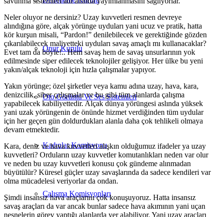
savunma sistemleri adı altında yayımlanmasını sağlıyorlar.
Neler oluyor ne dersiniz? Uzay kuvvetleri resmen devreye
alındığına göre, alçak yörünge uyduları yani ucuz ve pratik, hatta
kör kurşun misali, “Pardon!” denilebilecek ve gerektiğinde gözden
çıkarılabilecek maliyetteki uyduları savaş amaçlı mı kullanacaklar?
Onur Kurulu
Evet tam da böyle!.. Hem savaş hem de savaş unsurlarının yok
edilmesinde siper edilecek teknolojiler gelişiyor. Her ülke bu yeni
yakın/alçak teknoloji için hızla çalışmalar yapıyor.
Yakın yörünge; özel şirketler veya kamu adına uzay, hava, kara,
denizcilik, siber çalışmalar ve bu gibi tüm alanlarda çalışma
Oto Görüntü Ve Ses Sistemleri
yapabilecek kabiliyettedir. Alçak dünya yörüngesi aslında yüksek
yani uzak yörüngenin de önünde hizmet verdiğinden tüm uydular
için her geçen gün doldurdukları alanla daha çok tehlikeli olmaya
devam etmektedir.
Kadınlar Komisyonu
Kara, deniz ve hava kuvvetleri alışkın olduğumuz ifadeler ya uzay
kuvvetleri? Orduların uzay kuvvetler komutanlıkları neden var olur
ve neden bu uzay kuvvetleri konusu çok gündeme alınmadan
büyütülür? Küresel güçler uzay savaşlarında da sadece kendileri var
olma mücadelesi veriyorlar da ondan.
Çalışma Komisyonları
Şimdi insansız hava araçlarını çok konuşuyoruz. Hatta insansız
savaş araçları da var ancak bunlar sadece hava akımının yani uçan
nesnelerin görev yaptığı alanlarda yer alabiliyor. Yani uzay araçları