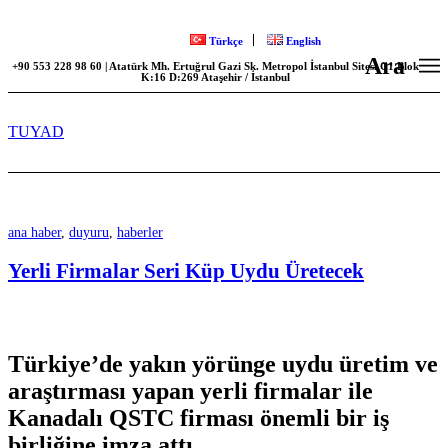
Türkçe
English
Ara
+90 553 228 98 60 | Atatürk Mh. Ertuğrul Gazi Sk. Metropol İstanbul Sitesi C1 Blok
K:16 D:269 Ataşehir / İstanbul
TUYAD
ana haber
,
duyuru
,
haberler
Yerli Firmalar Seri Küp Uydu Üretecek
Türkiye’de yakın yörünge uydu üretim ve
araştırması yapan yerli firmalar ile
Kanadalı QSTC firması önemli bir iş
birliğine imza attı.