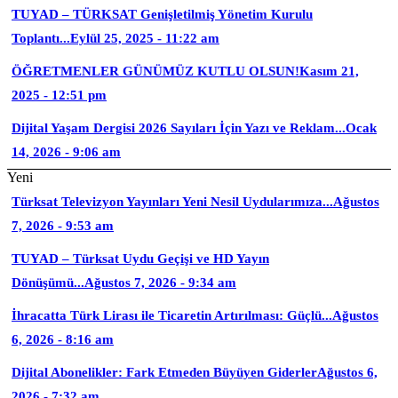
TUYAD – TÜRKSAT Genişletilmiş Yönetim Kurulu
Toplantı...
Eylül 25, 2025 - 11:22 am
ÖĞRETMENLER GÜNÜMÜZ KUTLU OLSUN!
Kasım 21,
2025 - 12:51 pm
Dijital Yaşam Dergisi 2026 Sayıları İçin Yazı ve Reklam...
Ocak
14, 2026 - 9:06 am
Yeni
Türksat Televizyon Yayınları Yeni Nesil Uydularımıza...
Ağustos
7, 2026 - 9:53 am
TUYAD – Türksat Uydu Geçişi ve HD Yayın
Dönüşümü...
Ağustos 7, 2026 - 9:34 am
İhracatta Türk Lirası ile Ticaretin Artırılması: Güçlü...
Ağustos
6, 2026 - 8:16 am
Dijital Abonelikler: Fark Etmeden Büyüyen Giderler
Ağustos 6,
2026 - 7:32 am