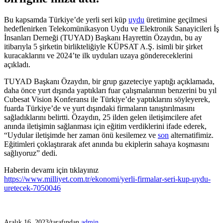
Bu kapsamda Türkiye’de yerli seri küp
uydu
üretimine geçilmesi
hedeflenirken Telekomünikasyon Uydu ve Elektronik Sanayicileri İş
İnsanları Derneği (TUYAD) Başkanı Hayrettin Özaydın, bu ay
itibarıyla 5 şirketin birlikteliğiyle KÜPSAT A.Ş. isimli bir şirket
kuracaklarını ve 2024’te ilk uyduları uzaya göndereceklerini
açıkladı.
TUYAD Başkanı Özaydın, bir grup gazeteciye yaptığı açıklamada,
daha önce yurt dışında yaptıkları fuar çalışmalarının benzerini bu yıl
Cubesat Vision Konferansı ile Türkiye’de yaptıklarını söyleyerek,
fuarda Türkiye’de ve yurt dışındaki firmaların tanıştırılmasını
sağladıklarını belirtti. Özaydın, 25 ilden gelen iletişimcilere afet
anında iletişimin sağlanması için eğitim verdiklerini ifade ederek,
“Uydular iletişimde her zaman önü kesilemez ve
son
alternatifimiz.
Eğitimleri çoklaştırarak afet anında bu ekiplerin sahaya koşmasını
sağlıyoruz” dedi.
Haberin devamı için tıklayınız
https://www.milliyet.com.tr/ekonomi/yerli-firmalar-seri-kup-uydu-
uretecek-7050046
/
Aralık 16, 2023
tarafından
admin