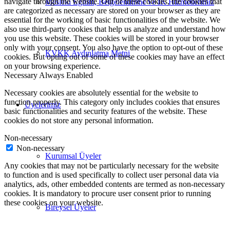
navigate through the website. Out of these cookies, the cookies that
Mesleki Eğitim, Belgelendirme ve İK Hizmetlerimiz
are categorized as necessary are stored on your browser as they are
essential for the working of basic functionalities of the website. We
also use third-party cookies that help us analyze and understand how
you use this website. These cookies will be stored in your browser
only with your consent. You also have the option to opt-out of these
KVKK Aydınlatma Metni
cookies. But opting out of some of these cookies may have an effect
on your browsing experience.
Necessary
Always Enabled
Necessary cookies are absolutely essential for the website to
function properly. This category only includes cookies that ensures
Üyelerimiz
basic functionalities and security features of the website. These
cookies do not store any personal information.
Non-necessary
Non-necessary
Kurumsal Üyeler
Any cookies that may not be particularly necessary for the website
to function and is used specifically to collect user personal data via
analytics, ads, other embedded contents are termed as non-necessary
cookies. It is mandatory to procure user consent prior to running
these cookies on your website.
Bireysel Üyeler