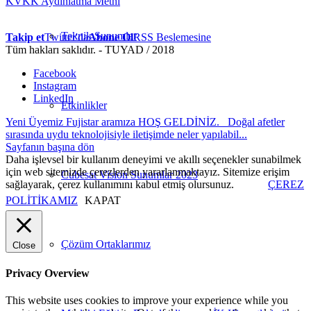
KVKK Aydınlatma Metni
Teknik Sunumlar
Takip et
Twitter'da
Abone Ol
RSS Beslemesine
Tüm hakları saklıdır. - TUYAD / 2018
Facebook
Instagram
LinkedIn
Etkinlikler
Yeni Üyemiz Fujistar aramıza HOŞ GELDİNİZ.
Doğal afetler
sırasında uydu teknolojisiyle iletişimde neler yapılabil...
Sayfanın başına dön
Daha işlevsel bir kullanım deneyimi ve akıllı seçenekler sunabilmek
için web sitemizde çerezlerden yararlanmaktayız. Sitemize erişim
Cubesat Vision Sunumlar 2023
sağlayarak, çerez kullanımını kabul etmiş olursunuz.
ÇEREZ
POLİTİKAMIZ
KAPAT
Çözüm Ortaklarımız
Close
Privacy Overview
This website uses cookies to improve your experience while you