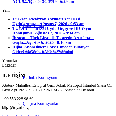
AĞUS...
Ağustos 30, 2019 - 6:29 am
Yeni
Türksat Televizyon Yayınları Yeni Nesil
Uydularımıza...
Ağustos 7, 2026 - 9:53 am
Onur Kurulu
TUYAD – Türksat Uydu Geçişi ve HD Yayın
Dönüşümü...
Ağustos 7, 2026 - 9:34 am
İhracatta Türk Lirası ile Ticaretin Artırılması:
Güçlü...
Ağustos 6, 2026 - 8:16 am
Dijital Abonelikler: Fark Etmeden Büyüyen
Oto Görüntü Ve Ses Sistemleri
Giderler
Ağustos 6, 2026 - 7:32 am
Yorumlar
Etiketler
İLETİŞİM
Kadınlar Komisyonu
Atatürk Mahallesi Ertuğrul Gazi Sokak Metropol İstanbul Sitesi C1
Blok Apt. No:2B K:16 D: 269 34758 Ataşehir / İstanbul
+90 553 228 98 60
Çalışma Komisyonları
bilgi@tuyad.org