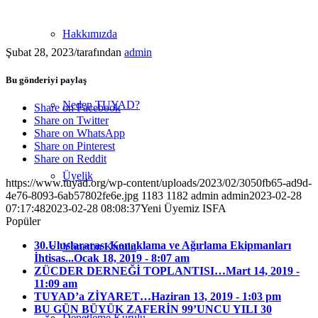
Hakkımızda
Şubat 28, 2023
/
tarafından
admin
Bu gönderiyi paylaş
Neden TUYAD?
Share on Facebook
Share on Twitter
Share on WhatsApp
Share on Pinterest
Share on Reddit
Üyelik
https://www.tuyad.org/wp-content/uploads/2023/02/3050fb65-ad9d-
4e76-8093-6ab57802fe6e.jpg
1183
1182
admin
admin
2023-02-28
07:17:48
2023-02-28 08:08:37
Yeni Üyemiz ISFA
Popüler
30.Uluslararası Konaklama ve Ağırlama Ekipmanları
Yönetim Kurulu
İhtisas...
Ocak 18, 2019 - 8:07 am
ZÜCDER DERNEĞİ TOPLANTISI…
Mart 14, 2019 -
11:09 am
TUYAD’a ZİYARET…
Haziran 13, 2019 - 1:03 pm
BU GÜN BÜYÜK ZAFERİN 99’UNCU YILI 30
Denetleme Kurulu