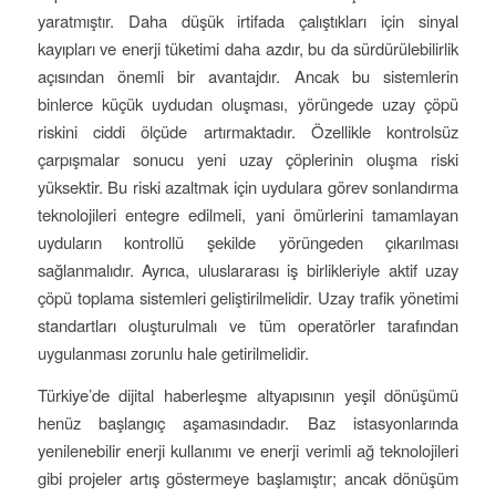
yaratmıştır. Daha düşük irtifada çalıştıkları için sinyal
kayıpları ve enerji tüketimi daha azdır, bu da sürdürülebilirlik
açısından önemli bir avantajdır. Ancak bu sistemlerin
binlerce küçük uydudan oluşması, yörüngede uzay çöpü
riskini ciddi ölçüde artırmaktadır. Özellikle kontrolsüz
çarpışmalar sonucu yeni uzay çöplerinin oluşma riski
yüksektir. Bu riski azaltmak için uydulara görev sonlandırma
teknolojileri entegre edilmeli, yani ömürlerini tamamlayan
uyduların kontrollü şekilde yörüngeden çıkarılması
sağlanmalıdır. Ayrıca, uluslararası iş birlikleriyle aktif uzay
çöpü toplama sistemleri geliştirilmelidir. Uzay trafik yönetimi
standartları oluşturulmalı ve tüm operatörler tarafından
uygulanması zorunlu hale getirilmelidir.
Türkiye’de dijital haberleşme altyapısının yeşil dönüşümü
henüz başlangıç aşamasındadır. Baz istasyonlarında
yenilenebilir enerji kullanımı ve enerji verimli ağ teknolojileri
gibi projeler artış göstermeye başlamıştır; ancak dönüşüm