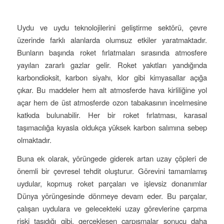
Uydu ve uydu teknolojilerini geliştirme sektörü, çevre
üzerinde farklı alanlarda olumsuz etkiler yaratmaktadır.
Bunların başında roket fırlatmaları sırasında atmosfere
yayılan zararlı gazlar gelir. Roket yakıtları yandığında
karbondioksit, karbon siyahı, klor gibi kimyasallar açığa
çıkar. Bu maddeler hem alt atmosferde hava kirliliğine yol
açar hem de üst atmosferde ozon tabakasının incelmesine
katkıda bulunabilir. Her bir roket fırlatması, karasal
taşımacılığa kıyasla oldukça yüksek karbon salımına sebep
olmaktadır.
Buna ek olarak, yörüngede giderek artan uzay çöpleri de
önemli bir çevresel tehdit oluşturur. Görevini tamamlamış
uydular, kopmuş roket parçaları ve işlevsiz donanımlar
Dünya yörüngesinde dönmeye devam eder. Bu parçalar,
çalışan uydulara ve gelecekteki uzay görevlerine çarpma
riski taşıdığı gibi, gerçekleşen çarpışmalar sonucu daha