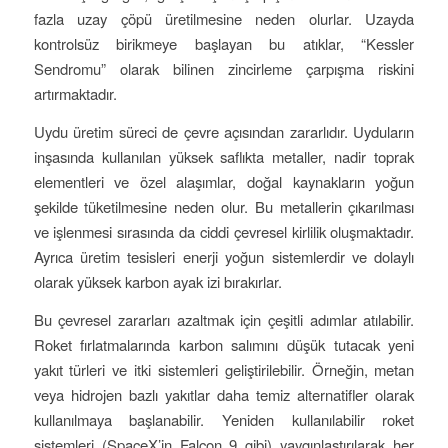
fazla uzay çöpü üretilmesine neden olurlar. Uzayda
kontrolsüz birikmeye başlayan bu atıklar, “Kessler
Sendromu” olarak bilinen zincirleme çarpışma riskini
artırmaktadır.
Uydu üretim süreci de çevre açısından zararlıdır. Uyduların
inşasında kullanılan yüksek saflıkta metaller, nadir toprak
elementleri ve özel alaşımlar, doğal kaynakların yoğun
şekilde tüketilmesine neden olur. Bu metallerin çıkarılması
ve işlenmesi sırasında da ciddi çevresel kirlilik oluşmaktadır.
Ayrıca üretim tesisleri enerji yoğun sistemlerdir ve dolaylı
olarak yüksek karbon ayak izi bırakırlar.
Bu çevresel zararları azaltmak için çeşitli adımlar atılabilir.
Roket fırlatmalarında karbon salımını düşük tutacak yeni
yakıt türleri ve itki sistemleri geliştirilebilir. Örneğin, metan
veya hidrojen bazlı yakıtlar daha temiz alternatifler olarak
kullanılmaya başlanabilir. Yeniden kullanılabilir roket
sistemleri (SpaceX’in Falcon 9 gibi) yaygınlaştırılarak her