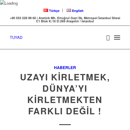
Türkçe
English
+90 553 228 98 60 | Atatürk Mh. Ertuğrul Gazi Sk. Metropol İstanbul Sitesi
C1 Blok K:16 D:269 Ataşehir / İstanbul
TUYAD
HABERLER
UZAYI KİRLETMEK,
DÜNYA’YI
KİRLETMEKTEN
FARKLI DEĞİL !